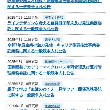
岐阜県介護人材確保・職場環境改善等事業委託業務に
関する一般競争入札公告
2025年3月11日更新
子育て支援課
ライフデザインを考える啓発冊子印刷及び発送業務委
託に関する一般競争入札公告
2025年3月11日更新
産業人材課
令和7年度企業の魅力発信・キャリア教育推進事業委
託業務に関する一般競争入札公告
2025年3月10日更新
国際園芸アカデミー
国際園芸アカデミーマイクロバス車両管理及び運行管
理業務委託に関する一般競争入札公告
2025年3月10日更新
薬務水道課
親子で学ぶ「血液のゆくえ」見学ツアー開催業務委託
に関する一般競争入札公告
2025年3月10日更新
薬務水道課