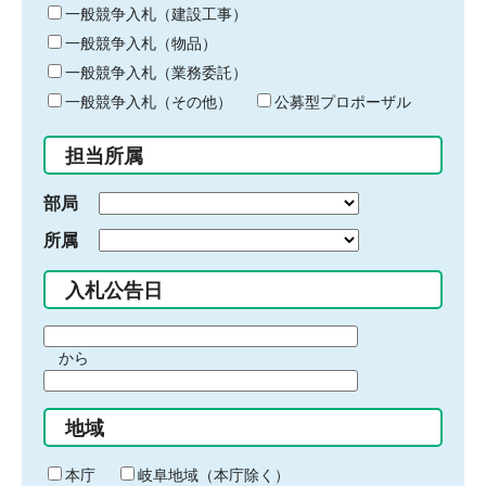
キ
一般競争入札（建設工事）
ー
一般競争入札（物品）
ワ
一般競争入札（業務委託）
ー
ド
一般競争入札（その他）
公募型プロポーザル
を
入
担当所属
力
部局
所属
入札公告日
期
から
間
期
の
間
始
地域
の
ま
終
り
わ
本庁
岐阜地域（本庁除く）