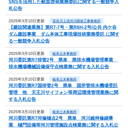
SNSを活用した献血啓発業務委託に関する一般競争入
札公告
2025年3月10日更新
長良川上流河川開発工事事務所
【建設関連業務】第R7-7号・第R6H-2号/公共 内ケ谷
ダム建設事業 ダム本体工事現場技術業務委託 に関す
る一般競争入札公告
2025年3月10日更新
岐阜土木事務所
河川委託第R7排管2号 県単 県排水機場管理事業
排水機場機械設備保守点検業務に関する入札公告
2025年3月10日更新
岐阜土木事務所
河川委託第R7国排管2号 県単 国所管排水機場受託
管理 他 天王川サイフォン等周辺環境管理業務に関
する入札公告
2025年3月10日更新
岐阜土木事務所
河川委託第R7河修樋点2号 県単 河川維持修繕事
業 樋門設備等河川管理施設点検業務に関する入札公