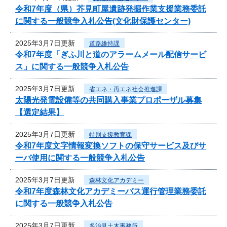
令和7年度（県）芥見町屋遺跡発掘作業支援業務委託
に関する一般競争入札公告(文化財保護センター)
2025年3月7日更新
道路維持課
令和7年度「ぎふ川と道のアラームメール配信サービ
ス」に関する一般競争入札公告
2025年3月7日更新
省エネ・再エネ社会推進課
太陽光発電設備等の共同購入事業プロポーザル募集
【選定結果】
2025年3月7日更新
特別支援教育課
令和7年度文字情報変換ソフトの保守サービス及びサ
ーバ使用に関する一般競争入札公告
2025年3月7日更新
森林文化アカデミー
令和7年度森林文化アカデミーバス運行管理業務委託
に関する一般競争入札公告
2025年3月7日更新
多治見土木事務所