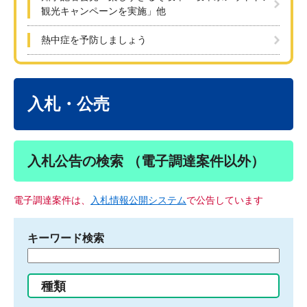
観光キャンペーンを実施」他
熱中症を予防しましょう
本
文
入札・公売
入札公告の検索 （電子調達案件以外）
電子調達案件は、
入札情報公開システム
で公告しています
キーワード検索
検
索
す
種類
る