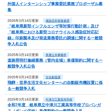
外国人インターンシップ事業委託業務プロポーザル募
集
2025年3月14日更新
感染症対策推進課
「岐阜県新型インフルエンザ等対策行動計画」及び
「岐阜県における新型コロナウイルス感染症対応記
録」印刷製本及び発送業務委託の調達に関する一般競
争入札公告
2025年3月14日更新
美濃土木事務所
道路照明灯修繕業務（管内全域）単価契約に関する一
般競争入札公告
2025年3月14日更新
文化創造課
飛騨・世界生活文化センターへの自動販売機設置に係
る一般競争入札
2025年3月14日更新
中津川工業高等学校
令和7年度 岐阜県立中津川工業高等学校プロパンガ
ス（ボンベ供給）単価契約の一般競争入札