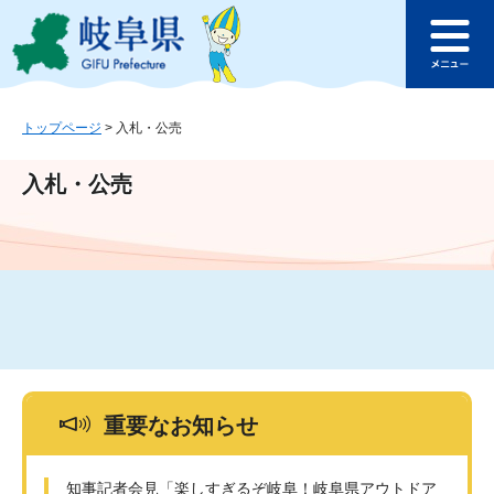
ペ
メ
このページの本文へ
ー
ニ
メ
ジ
ュ
ニ
の
ー
ュ
先
を
ー
頭
飛
トップページ
>
入札・公売
で
ば
す
し
入札・公売
。
て
本
文
へ
重要なお知らせ
知事記者会見「楽しすぎるぞ岐阜！岐阜県アウトドア