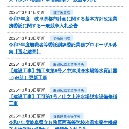
2025年3月14日更新
都市政策課
令和7年度 岐阜県都市計画に関する基本方針改定業
務委託に関する一般競争入札公告
2025年3月13日更新
労働雇用課
令和7年度離職者等委託訓練委託業務プロポーザル募
集【選定結果】
2025年3月13日更新
東部広域水道事務所
【建設工事】施工東第6号／中津川浄水場等水質計器
（pH計）更新工事
2025年3月13日更新
東部広域水道事務所
【建設工事】工可第1号／山之上浄水場脱水設備修繕
工事
2025年3月13日更新
各務原西高等学校
令和7年度岐阜県立各務原西高等学校冷温水発生機保