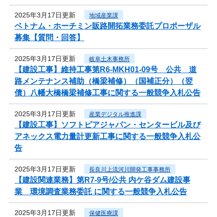
2025年3月17日更新
地域産業課
ベトナム・ホーチミン販路開拓業務委託プロポーザル
募集【質問・回答】
2025年3月17日更新
岐阜土木事務所
【建設工事】維持工事第R6-MKH01-09号 公共 道
路メンテナンス補助（橋梁補修）（国補正分）（翌
債）八幡大橋橋梁補修工事に関する一般競争入札公告
2025年3月17日更新
産業デジタル推進課
【建設工事】ソフトピアジャパン・センタービル及び
アネックス電力量計更新工事に関する一般競争入札公
告
2025年3月17日更新
長良川上流河川開発工事事務所
【建設関連業務】第R7-9号/公共 内ケ谷ダム建設事
業 環境調査業務委託 に関する一般競争入札公告
2025年3月17日更新
保健医療課