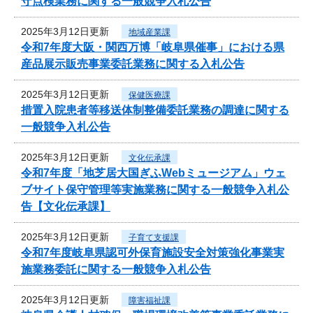
守点検業務に関する一般競争入札公告
2025年3月12日更新
地域産業課
令和7年度大阪・関西万博「岐阜県催事」における県
産品展示販売事業委託業務に関する入札公告
2025年3月12日更新
保健医療課
措置入院患者等移送体制整備委託業務の調達に関する
一般競争入札公告
2025年3月12日更新
文化伝承課
令和7年度「地芝居大国ぎふWebミュージアム」ウェ
ブサイト保守管理等実施業務に関する一般競争入札公
告【文化伝承課】
2025年3月12日更新
子育て支援課
令和7年度岐阜県認可外保育施設安全対策強化事業実
施業務委託に関する一般競争入札公告
2025年3月12日更新
障害福祉課