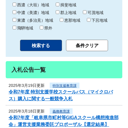
り
西濃（大垣）地域
揖斐地域
中濃（美濃）地域
郡上地域
可茂地域
東濃（多治見）地域
恵那地域
下呂地域
飛騨地域
県外
入札公告一覧
2025年3月19日更新
特別支援教育課
令和7年度 特別支援学校スクールバス（マイクロバ
ス）購入に関する一般競争入札
2025年3月18日更新
義務教育課
令和7年度「岐阜県市町村等GIGAスクール構想推進部
会」運営支援業務委託プロポーザル【選定結果】