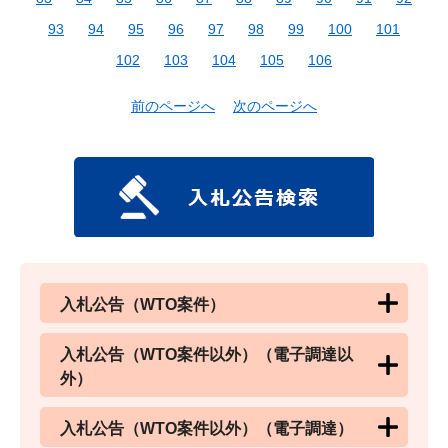
93
94
95
96
97
98
99
100
101
102
103
104
105
106
前のページへ
次のページへ
入札公告（WTO案件）
入札公告（WTO案件以外）（電子調達以
外）
入札公告（WTO案件以外）（電子調達）