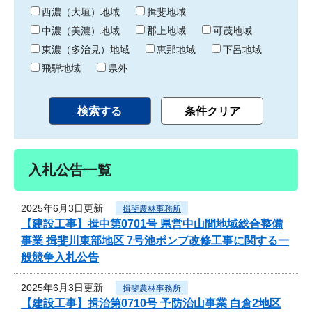
り
西濃（大垣）地域
揖斐地域
中濃（美濃）地域
郡上地域
可茂地域
東濃（多治見）地域
恵那地域
下呂地域
飛騨地域
県外
入札公告一覧
2025年6月3日更新
揖斐農林事務所
【建設工事】揖中第0701号 県営中山間地域総合整備
事業 揖斐川東部地区 7号池ポンプ改修工事に関する一
般競争入札公告
2025年6月3日更新
揖斐農林事務所
【建設工事】揖治第0710号 予防治山事業 白倉2地区