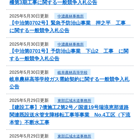
柵第3期工事に関する一般競争入札公告
2025年5月30日更新
中濃農林事務所
【中治第0702号】緊急予防治山事業 押之平 工事
に関する一般競争入札公告
2025年5月30日更新
中濃農林事務所
【中治第0701号】予防治山事業 下山2 工事 に関
する一般競争入札公告
2025年5月30日更新
岐阜農林高等学校
岐阜農林高等学校ガス需給契約に関する一般競争入札
公告
2025年5月29日更新
東部広域水道事務所
【建設工事】7債施工Z第2号／国道19号瑞浪恵那道路
関連既設送水管支障移転工事等事業 No.4工区（下流
本管）不断水工事
2025年5月29日更新
東部広域水道事務所