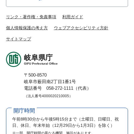
リンク・著作権・免責事項
利用ガイド
個人情報保護の考え方
ウェブアクセシビリティ方針
サイトマップ
岐阜県庁
GIFU Prefectural Office
〒500-8570
岐阜市薮田南2丁目1番1号
電話番号 058-272-1111（代表）
（法人番号4000020210005）
開庁時間
午前8時30分から午後5時15分まで
（土曜日、日曜日、祝
日、休日、年末年始（12月29日から1月3日）を除く）
※一部、開庁時間の異なる機関、施設があります。