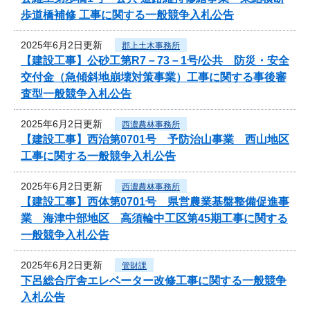
歩道橋補修 工事に関する一般競争入札公告
2025年6月2日更新
郡上土木事務所
【建設工事】公砂工第R7－73－1号/公共 防災・安全
交付金（急傾斜地崩壊対策事業）工事に関する事後審
査型一般競争入札公告
2025年6月2日更新
西濃農林事務所
【建設工事】西治第0701号 予防治山事業 西山地区
工事に関する一般競争入札公告
2025年6月2日更新
西濃農林事務所
【建設工事】西体第0701号 県営農業基盤整備促進事
業 海津中部地区 高須輪中工区第45期工事に関する
一般競争入札公告
2025年6月2日更新
管財課
下呂総合庁舎エレベーター改修工事に関する一般競争
入札公告