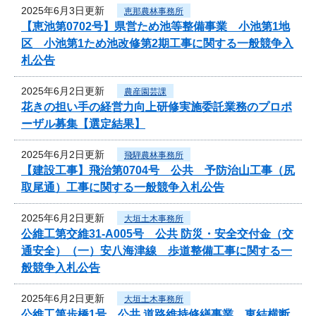
2025年6月3日更新
恵那農林事務所
【恵池第0702号】県営ため池等整備事業 小池第1地
区 小池第1ため池改修第2期工事に関する一般競争入
札公告
2025年6月2日更新
農産園芸課
花きの担い手の経営力向上研修実施委託業務のプロポ
ーザル募集【選定結果】
2025年6月2日更新
飛騨農林事務所
【建設工事】飛治第0704号 公共 予防治山工事（尻
取尾通）工事に関する一般競争入札公告
2025年6月2日更新
大垣土木事務所
公維工第交維31-A005号 公共 防災・安全交付金（交
通安全）（一）安八海津線 歩道整備工事に関する一
般競争入札公告
2025年6月2日更新
大垣土木事務所
公維工第歩橋1号 公共 道路維持修繕事業 東結横断