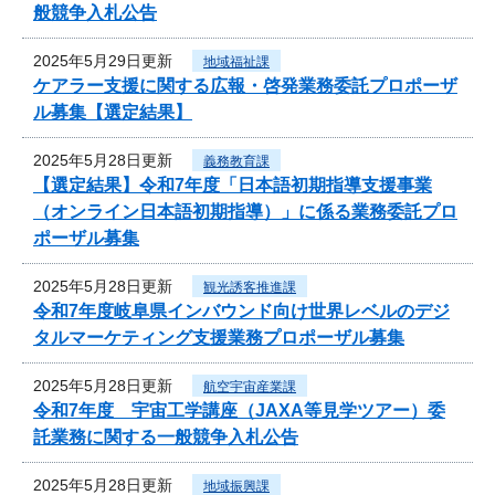
般競争入札公告
2025年5月29日更新
地域福祉課
ケアラー支援に関する広報・啓発業務委託プロポーザ
ル募集【選定結果】
2025年5月28日更新
義務教育課
【選定結果】令和7年度「日本語初期指導支援事業
（オンライン日本語初期指導）」に係る業務委託プロ
ポーザル募集
2025年5月28日更新
観光誘客推進課
令和7年度岐阜県インバウンド向け世界レベルのデジ
タルマーケティング支援業務プロポーザル募集
2025年5月28日更新
航空宇宙産業課
令和7年度 宇宙工学講座（JAXA等見学ツアー）委
託業務に関する一般競争入札公告
2025年5月28日更新
地域振興課