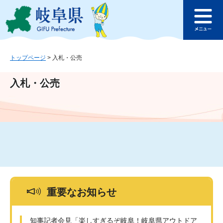
ペ
メ
このページの本文へ
ー
ニ
メ
ジ
ュ
ニ
の
ー
ュ
先
を
ー
頭
飛
トップページ
>
入札・公売
で
ば
す
し
入札・公売
。
て
本
文
へ
重要なお知らせ
知事記者会見「楽しすぎるぞ岐阜！岐阜県アウトドア