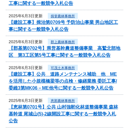
工事に関する一般競争入札公告
2025年6月3日更新
揖斐農林事務所
【建設工事】揖治第0709号 予防治山事業 男山地区工
事に関する一般競争入札公告
2025年6月3日更新
郡上農林事務所
【郡基第0702号】県営基幹農道整備事業 高鷲北部地
区 第3工区第5号工事に関する一般競争入札公告
2025年6月3日更新
可茂土木事務所
【建設工事】公共 道路メンテナンス補助 他 ME
を活用した小規模橋梁等の点検・修繕業務 委託工事/
委維3第MK06－ME他号に関する一般競争入札公告
2025年6月3日更新
恵那農林事務所
【恵林第0701号】公共 山村強靭化林道整備事業 森林
基幹道 尾城山(5)-2線開設工事に関する一般競争入札
公告