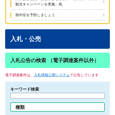
観光キャンペーンを実施」他
熱中症を予防しましょう
本
文
入札・公売
入札公告の検索 （電子調達案件以外）
電子調達案件は、
入札情報公開システム
で公告しています
キーワード検索
検
索
す
種類
る