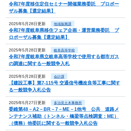
令和7年度移住定住セミナー開催業務委託 プロポー
ザル募集【選定結果】
2025年5月28日更新
地域振興課
令和7年度岐阜県移住フェア企画・運営業務委託 プ
ロポーザル募集【選定結果】
2025年5月28日更新
岐阜高等学校
令和7年度岐阜県立岐阜高等学校で使用する都市ガス
の調達に関する一般競争入札
2025年5月28日更新
会計課
【建設工事】第7-115号 交通信号機改良等工事に関す
る一般競争入札公告
2025年5月27日更新
多治見土木事務所
委維第48－A2－BR－7－ME－1他号 公共 道路メ
ンテナンス補助（トンネル・橋梁等点検調査：ME）
（債務）他委託に関する一般競争入札公告