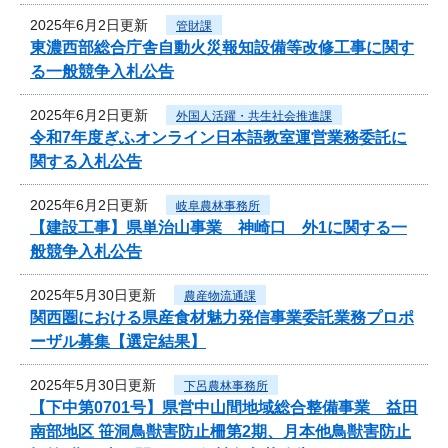
2025年6月2日更新
管財課
東濃西部総合庁舎自動火災報知設備等改修工事に関す
る一般競争入札公告
2025年6月2日更新
外国人活躍・共生社会推進課
令和7年度ぎふオンライン日本語教室運営業務委託に
関する入札公告
2025年6月2日更新
岐阜農林事務所
【建設工事】県単治山事業 神崎口 外1に関する一
般競争入札公告
2025年5月30日更新
農産物流通課
関西圏における県産食材魅力発信事業委託業務プロポ
ーザル募集【選定結果】
2025年5月30日更新
下呂農林事務所
【下中第0701号】県営中山間地域総合整備事業 益田
南部地区 笹洞鳥獣害防止柵第2期、月本他鳥獣害防止