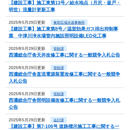
【建設工事】施工東第13号／給水地点（月沢・釜戸・
明世）流量計更新工事
2025年5月29日更新
東部広域水道事務所
【建設工事】施工東第8号／温室効果ガス排出抑制事
業 中津川浄水場管内施設照明設備LED化工事
2025年5月29日更新
管財課
西濃総合庁舎天井改修工事に関する一般競争入札公告
2025年5月29日更新
管財課
西濃総合庁舎直流電源装置改修工事に関する一般競争
入札公告
2025年5月29日更新
管財課
西濃総合庁舎照明設備改修工事に関する一般競争入札
公告
2025年5月29日更新
会計課
【建設工事】第7-106号 道路標示施工工事に関する一