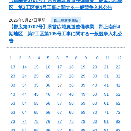
【郡基第0701号】県営基幹農道整備事業 高鷲北部地
区 第3工区第4号工事に関する一般競争入札公告
2025年5月27日更新
郡上農林事務所
【郡広第0702号】県営広域農道整備事業 郡上南部4
期地区 第2工区第105号工事に関する一般競争入札公
告
1
2
3
4
5
6
7
8
9
10
11
12
13
14
15
16
17
18
19
20
21
22
23
24
25
26
27
28
29
30
31
32
33
34
35
36
37
38
39
40
41
42
43
44
45
46
47
48
49
50
51
52
53
54
55
56
57
58
59
60
61
62
63
64
65
66
67
68
69
70
71
72
73
74
75
76
77
78
79
80
81
82
83
84
85
86
87
88
89
90
91
92