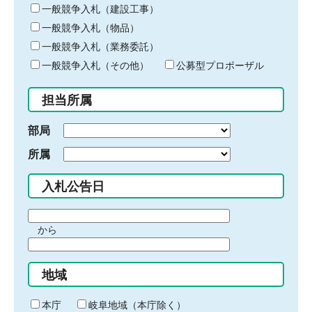
キ
一般競争入札（建設工事）
ー
一般競争入札（物品）
ワ
一般競争入札（業務委託）
ー
ド
一般競争入札（その他）
公募型プロポーザル
を
入
担当所属
力
部局
所属
入札公告日
期
から
間
期
の
間
始
地域
の
ま
終
り
わ
本庁
岐阜地域（本庁除く）