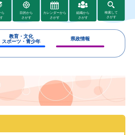
検索して
から
目的から
カレンダーから
組織から
さがす
す
さがす
さがす
さがす
教育・文化
県政情報
スポーツ・青少年
閉
閉
じ
じ
る
る