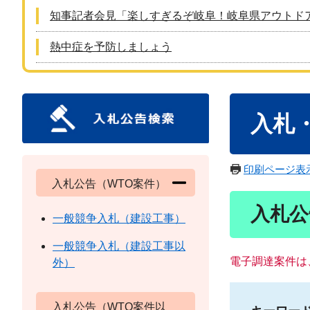
知事記者会見「楽しすぎるぞ岐阜！岐阜県アウトド
熱中症を予防しましょう
本
入札
文
印刷ページ表
入札公告（WTO案件）
入札公
一般競争入札（建設工事）
一般競争入札（建設工事以
電子調達案件は
外）
入札公告（WTO案件以