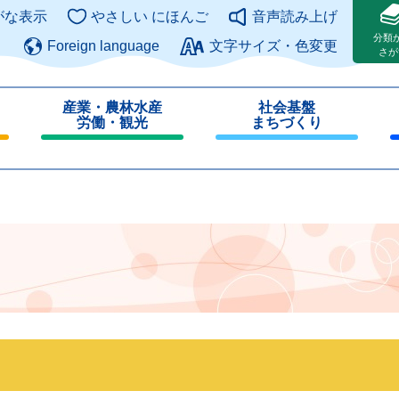
このページの本文へ
がな表示
やさしい にほんご
音声読み上げ
分類
Foreign language
文字サイズ・色変更
さが
産業・農林水産
社会基盤
労働・観光
まちづくり
閉
閉
じ
じ
る
る