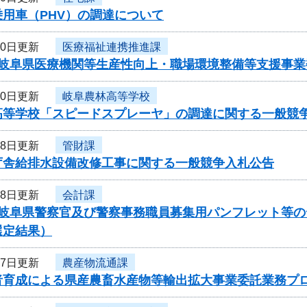
用車（PHV）の調達について
20日更新
医療福祉連携推進課
度岐阜県医療機関等生産性向上・職場環境整備等支援事
20日更新
岐阜農林高等学校
高等学校「スピードスプレーヤ」の調達に関する一般競
18日更新
管財課
庁舎給排水設備改修工事に関する一般競争入札公告
18日更新
会計課
度岐阜県警察官及び警察事務職員募集用パンフレット等
選定結果）
17日更新
農産物流通課
者育成による県産農畜水産物等輸出拡大事業委託業務プ