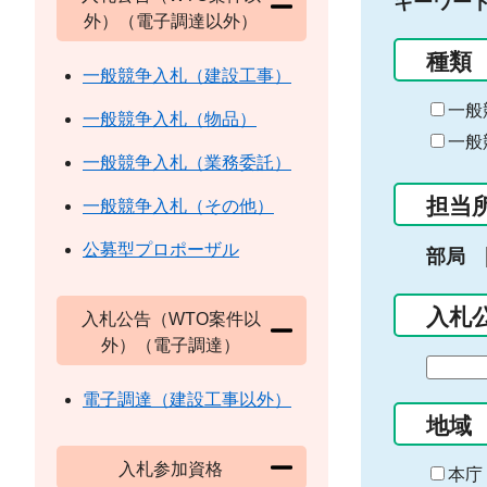
キーワー
外）（電子調達以外）
種類
一般競争入札（建設工事）
一般
一般競争入札（物品）
一般
一般競争入札（業務委託）
担当
一般競争入札（その他）
公募型プロポーザル
部局
入札
入札公告（WTO案件以
外）（電子調達）
期
間
電子調達（建設工事以外）
の
地域
始
入札参加資格
ま
本庁