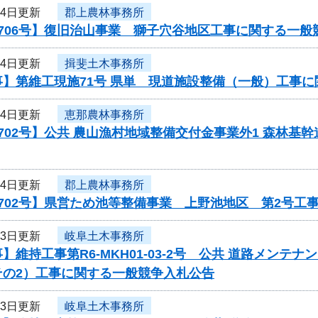
24日更新
郡上農林事務所
706号】復旧治山事業 獅子穴谷地区工事に関する一般
24日更新
揖斐土木事務所
事】第維工現施71号 県単 現道施設整備（一般）工事
24日更新
恵那農林事務所
702号】公共 農山漁村地域整備交付金事業外1 森林基幹
24日更新
郡上農林事務所
702号】県営ため池等整備事業 上野池地区 第2号工
23日更新
岐阜土木事務所
】維持工事第R6-MKH01-03-2号 公共 道路メン
その2）工事に関する一般競争入札公告
23日更新
岐阜土木事務所