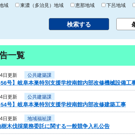
り
地域
東濃（多治見）地域
恵那地域
下呂地域
告一覧
24日更新
公共建築課
-56号】岐阜本巣特別支援学校南館内部改修機械設備工
24日更新
公共建築課
-54号】岐阜本巣特別支援学校南館内部改修建築工事
24日更新
地域福祉課
地樹木伐採業務委託に関する一般競争入札公告