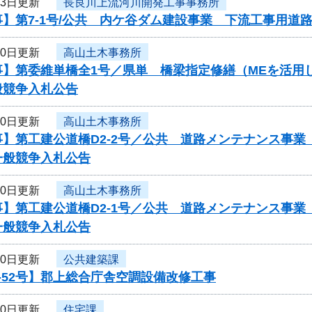
23日更新
長良川上流河川開発工事事務所
】第7-1号/公共 内ケ谷ダム建設事業 下流工事用道
20日更新
高山土木事務所
事】第委維単橋全1号／県単 橋梁指定修繕（MEを活用
般競争入札公告
20日更新
高山土木事務所
】第工建公道橋D2-2号／公共 道路メンテナンス事業（
一般競争入札公告
20日更新
高山土木事務所
】第工建公道橋D2-1号／公共 道路メンテナンス事業（
一般競争入札公告
20日更新
公共建築課
-52号】郡上総合庁舎空調設備改修工事
20日更新
住宅課