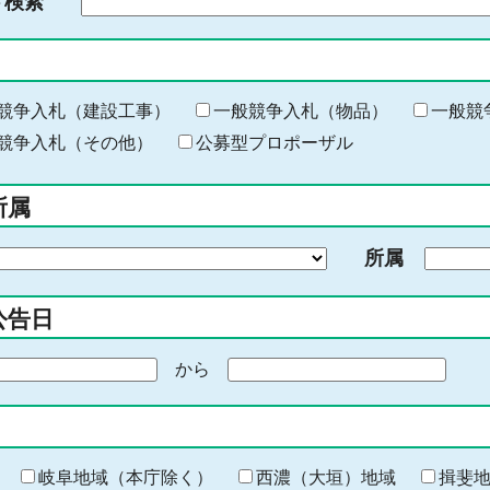
ド検索
検
索
す
る
キ
競争入札（建設工事）
一般競争入札（物品）
一般競
ー
競争入札（その他）
公募型プロポーザル
ワ
ー
所属
ド
を
所属
入
力
公告日
から
期
間
の
終
わ
岐阜地域（本庁除く）
西濃（大垣）地域
揖斐