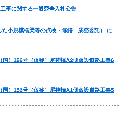
路工事に関する一般競争入札公告
した小規模橋梁等の点検・修繕 業務委託） に
国）156号（仮称）尾神橋A2側仮設道路工事6
国）156号（仮称）尾神橋A1側仮設道路工事5