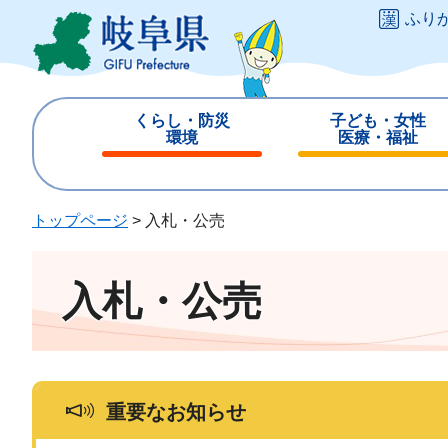
ペ
メ
ふり
ー
ニ
ジ
ュ
の
ー
先
を
くらし・防災
子ども・女性
頭
飛
環境
医療・福祉
で
ば
閉
閉
す
し
じ
じ
。
て
る
る
トップページ
>
入札・公売
本
文
へ
入札・公売
重要なお知らせ