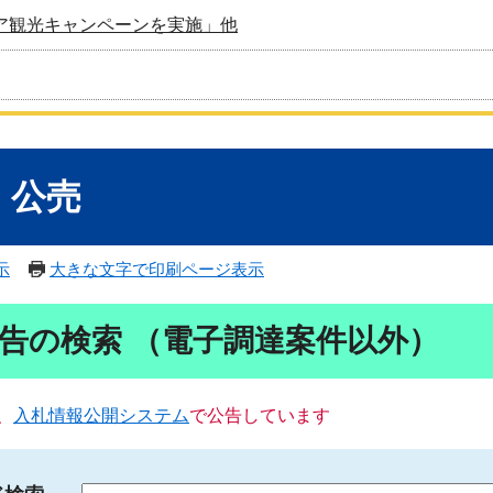
ア観光キャンペーンを実施」他
・公売
示
大きな文字で印刷ページ表示
告の検索 （電子調達案件以外）
、
入札情報公開システム
で公告しています