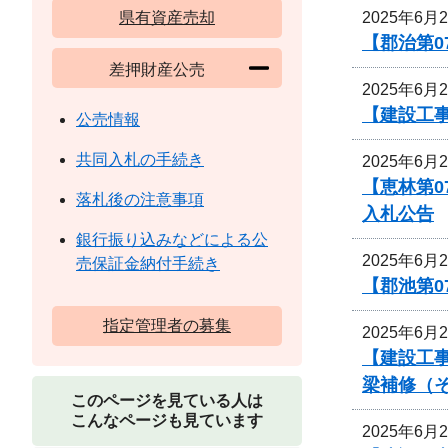
2025年6月
県有資産売却
【郡治第0
差押財産公売
2025年6月
【建設工
公売情報
共同入札の手続き
2025年6月
【恵林第0
落札後の注意事項
入札公告
銀行振り込みなどによる公
2025年6月
売保証金納付手続き
【郡池第0
指定管理者の募集
2025年6月
【建設工事
梁補修（
このページを見ている人は
こんなページも見ています
2025年6月