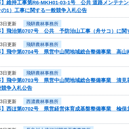
】維持工事第R6-MKH01-03-1号 公共 道路メン
その1）工事に関する一般競争入札公告
23日更新
飛騨農林事務所
事】飛治第0707号 公共 予防治山工事（舟サコ）に関
23日更新
飛騨農林事務所
事】飛中第0704号 県営中山間地域総合整備事業 高
23日更新
飛騨農林事務所
事】飛中第0703号 県営中山間地域総合整備事業 清
般競争入札公告
23日更新
西濃農林事務所
】西ほ第0702号 県営経営体育成基盤整備事業 楡俣