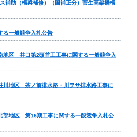
テナンス補助（橋梁補修）（国補正分）菅生高架橋橋
する一般競争入札公告
山南地区 井口第2頭首工工事に関する一般競争入
見荘川地区 茶ノ前排水路・川ヲサ排水路工事に
北部地区 第16期工事に関する一般競争入札公