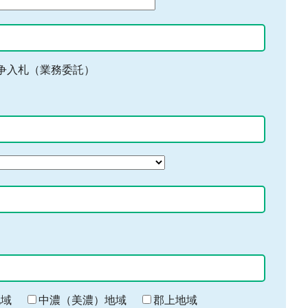
争入札（業務委託）
地域
中濃（美濃）地域
郡上地域