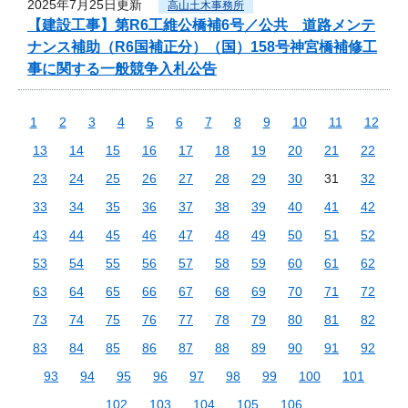
2025年7月25日更新
高山土木事務所
【建設工事】第R6工維公橋補6号／公共 道路メンテ
ナンス補助（R6国補正分）（国）158号神宮橋補修工
事に関する一般競争入札公告
1
2
3
4
5
6
7
8
9
10
11
12
13
14
15
16
17
18
19
20
21
22
23
24
25
26
27
28
29
30
31
32
33
34
35
36
37
38
39
40
41
42
43
44
45
46
47
48
49
50
51
52
53
54
55
56
57
58
59
60
61
62
63
64
65
66
67
68
69
70
71
72
73
74
75
76
77
78
79
80
81
82
83
84
85
86
87
88
89
90
91
92
93
94
95
96
97
98
99
100
101
102
103
104
105
106