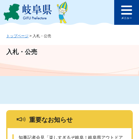
ペ
メ
このページの本文へ
ー
ニ
メ
ジ
ュ
ニ
の
ー
ュ
先
を
ー
頭
飛
トップページ
>
入札・公売
で
ば
す
し
入札・公売
。
て
本
文
へ
重要なお知らせ
知事記者会見「楽しすぎるぞ岐阜！岐阜県アウトドア