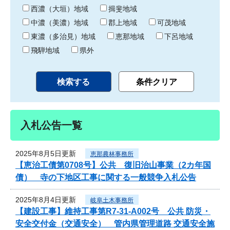
り
西濃（大垣）地域
揖斐地域
中濃（美濃）地域
郡上地域
可茂地域
東濃（多治見）地域
恵那地域
下呂地域
飛騨地域
県外
入札公告一覧
2025年8月5日更新
恵那農林事務所
【恵治工債第0708号】公共 復旧治山事業（2カ年国
債） 寺の下地区工事に関する一般競争入札公告
2025年8月4日更新
岐阜土木事務所
【建設工事】維持工事第R7-31-A002号 公共 防災・
安全交付金（交通安全） 管内県管理道路 交通安全施