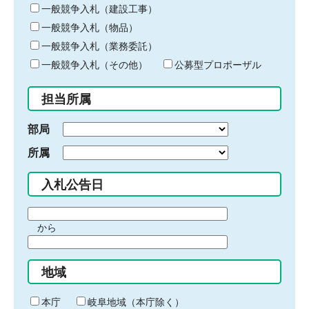
キ
一般競争入札（建設工事）
ー
一般競争入札（物品）
ワ
一般競争入札（業務委託）
ー
ド
一般競争入札（その他）
公募型プロポーザル
を
入
担当所属
力
部局
所属
入札公告日
期
から
間
期
の
間
始
地域
の
ま
終
り
わ
本庁
岐阜地域（本庁除く）