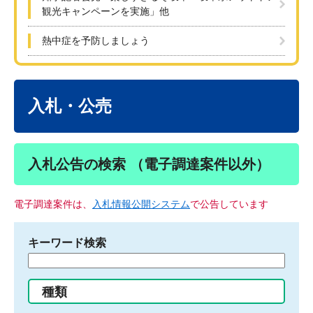
観光キャンペーンを実施」他
熱中症を予防しましょう
本
文
入札・公売
入札公告の検索 （電子調達案件以外）
電子調達案件は、
入札情報公開システム
で公告しています
キーワード検索
検
索
す
種類
る