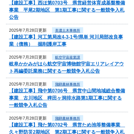
【建設工事】西ほ第0703号 県営経営体育成基盤整備
事業 平尾2期地区 第1期工事に関する一般競争入札
公告
2025年7月28日更新
美濃土木事務所
【建設工事】河工第局改4-3-1号/県単 河川局部改良事
業（債務） 掘削護岸工事
2025年7月28日更新
航空宇宙産業課
岐阜かかみがはら航空宇宙博物館宇宙エリアレイアウ
ト再編委託業務に関する一般競争入札公告
2025年7月28日更新
飛騨農林事務所
【建設工事】飛中第0706号 県営中山間地域総合整備
事業 古川地区 稗田ヶ洞排水路第1期工事に関する
一般競争入札公告
2025年7月28日更新
飛騨農林事務所
【建設工事】飛た第0702号 県営ため池等整備事業
久々野防災2期地区 第2期工事に関する一般競争入札