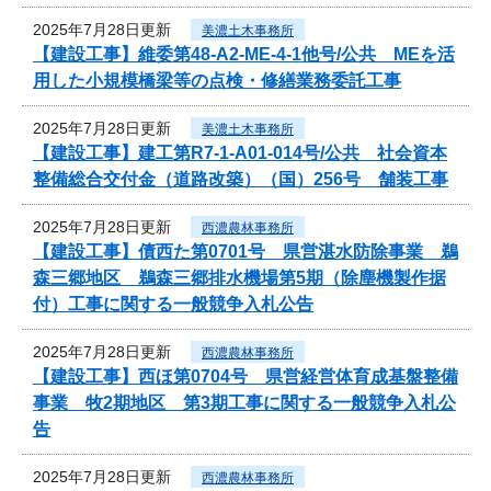
2025年7月28日更新
美濃土木事務所
【建設工事】維委第48-A2-ME-4-1他号/公共 MEを活
用した小規模橋梁等の点検・修繕業務委託工事
2025年7月28日更新
美濃土木事務所
【建設工事】建工第R7-1-A01-014号/公共 社会資本
整備総合交付金（道路改築）（国）256号 舗装工事
2025年7月28日更新
西濃農林事務所
【建設工事】債西た第0701号 県営湛水防除事業 鵜
森三郷地区 鵜森三郷排水機場第5期（除塵機製作据
付）工事に関する一般競争入札公告
2025年7月28日更新
西濃農林事務所
【建設工事】西ほ第0704号 県営経営体育成基盤整備
事業 牧2期地区 第3期工事に関する一般競争入札公
告
2025年7月28日更新
西濃農林事務所