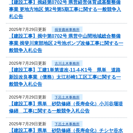
【建設工事】揖経第0702号 県営経営体育成基盤整備
事業 更地方地区 第2号第5期工事に関する一般競争入
札公告
2025年7月29日更新
揖斐農林事務所
【建設工事】揖中第0702号 県営中山間地域総合整備
事業 揖斐川東部地区 2号池ポンプ改修工事に関する一
般競争入札公告
2025年7月29日更新
古川土木事務所
【建設工事】工建1単第道改-11-4-K1号 県単 道路
新設改良事業（債務）太江杉崎1工区工事に関する一
般競争入札公告
2025年7月29日更新
下呂土木事務所
【建設工事】県単 砂防修繕（長寿命化）小川谷堰堤
修繕 工事に関する一般競争入札公告
2025年7月29日更新
下呂土木事務所
【建設工事】県単 砂防修繕（長寿命化）チシヤ谷水