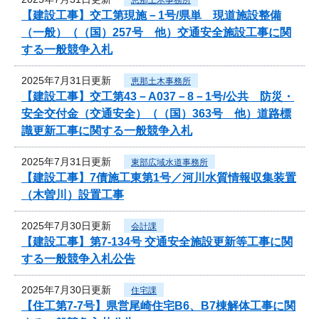
【建設工事】交工第現施－1号/県単 現道施設整備
（一般）（（国）257号 他）交通安全施設工事に関
する一般競争入札
2025年7月31日更新
恵那土木事務所
【建設工事】交工第43－A037－8－1号/公共 防災・
安全交付金（交通安全）（（国）363号 他）道路標
識更新工事に関する一般競争入札
2025年7月31日更新
東部広域水道事務所
【建設工事】7債施工東第1号／河川水質情報収集装置
（木曽川）設置工事
2025年7月30日更新
会計課
【建設工事】第7-134号 交通安全施設更新等工事に関
する一般競争入札公告
2025年7月30日更新
住宅課
【住工第7-7号】県営尾崎住宅B6、B7棟解体工事に関