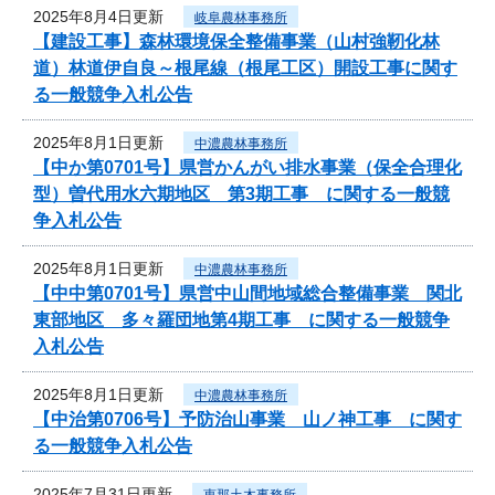
2025年8月4日更新
岐阜農林事務所
【建設工事】森林環境保全整備事業（山村強靭化林
道）林道伊自良～根尾線（根尾工区）開設工事に関す
る一般競争入札公告
2025年8月1日更新
中濃農林事務所
【中か第0701号】県営かんがい排水事業（保全合理化
型）曽代用水六期地区 第3期工事 に関する一般競
争入札公告
2025年8月1日更新
中濃農林事務所
【中中第0701号】県営中山間地域総合整備事業 関北
東部地区 多々羅団地第4期工事 に関する一般競争
入札公告
2025年8月1日更新
中濃農林事務所
【中治第0706号】予防治山事業 山ノ神工事 に関す
る一般競争入札公告
2025年7月31日更新
恵那土木事務所