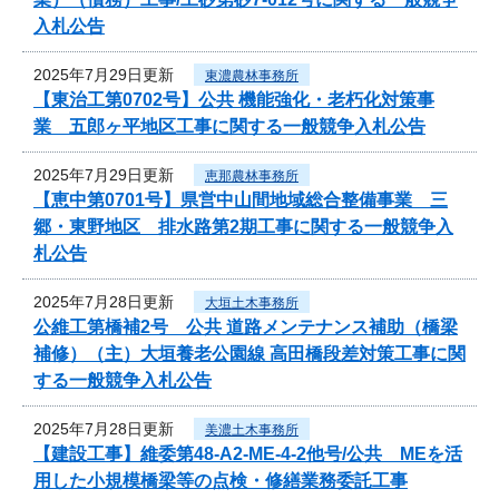
入札公告
2025年7月29日更新
東濃農林事務所
【東治工第0702号】公共 機能強化・老朽化対策事
業 五郎ヶ平地区工事に関する一般競争入札公告
2025年7月29日更新
恵那農林事務所
【恵中第0701号】県営中山間地域総合整備事業 三
郷・東野地区 排水路第2期工事に関する一般競争入
札公告
2025年7月28日更新
大垣土木事務所
公維工第橋補2号 公共 道路メンテナンス補助（橋梁
補修）（主）大垣養老公園線 高田橋段差対策工事に関
する一般競争入札公告
2025年7月28日更新
美濃土木事務所
【建設工事】維委第48-A2-ME-4-2他号/公共 MEを活
用した小規模橋梁等の点検・修繕業務委託工事