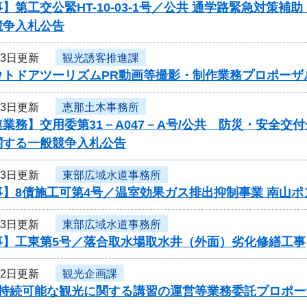
】第工交公緊HT-10-03-1号／公共 通学路緊急対策補
競争入札公告
23日更新
観光誘客推進課
ウトドアツーリズムPR動画等撮影・制作業務プロポーザ
23日更新
恵那土木事務所
業務】交用委第31－A047－A号/公共 防災・安全交
関する一般競争入札公告
23日更新
東部広域水道事務所
事】8債施工可第4号／温室効果ガス排出抑制事業 南山
23日更新
東部広域水道事務所
事】工東第5号／落合取水場取水井（外面）劣化修繕工事
22日更新
観光企画課
度持続可能な観光に関する講習の運営等業務委託プロポー