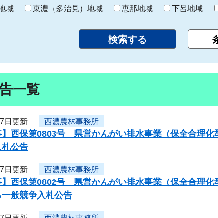
り
地域
東濃（多治見）地域
恵那地域
下呂地域
告一覧
27日更新
西濃農林事務所
事】西保第0803号 県営かんがい排水事業（保全合理
入札公告
27日更新
西濃農林事務所
】西保第0802号 県営かんがい排水事業（保全合理化
る一般競争入札公告
27日更新
西濃農林事務所