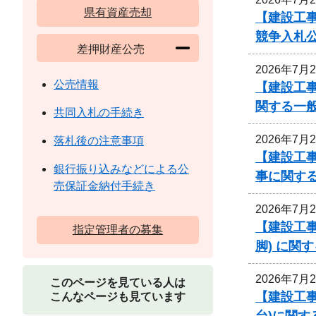
県有資産売却
【建設工
競争入札
差押財産公売
2026年7月
公売情報
【建設工
関する一
共同入札の手続き
2026年7月
落札後の注意事項
【建設工事
銀行振り込みなどによる公
事に関す
売保証金納付手続き
2026年7月
【建設工事
指定管理者の募集
脚) に関
2026年7月
このページを見ている人は
【建設工事
こんなページも見ています
台)に関す