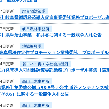
27日更新
廃棄物対策課
果】岐阜県循環経済導入促進事業委託業務プロポーザル
27日更新
岐阜農林事務所
事】県単治山事業 和井谷に関する一般競争入札公告
24日更新
地域振興課
度岐阜県移住定住プロモーション業務委託 プロポーザル
24日更新
省エネ・再エネ社会推進課
水力発電導入可能性調査委託業務プロポーザル募集【選
24日更新
高山土木事務所
業務】第委維公橋点R8-E号／公共 道路メンテナンス
（その5）に関する一般競争入札公告
24日更新
高山土木事務所