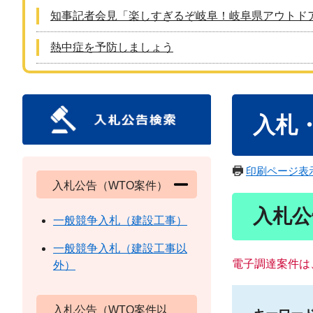
知事記者会見「楽しすぎるぞ岐阜！岐阜県アウトド
熱中症を予防しましょう
本
入札
文
印刷ページ表
入札公告（WTO案件）
入札公
一般競争入札（建設工事）
一般競争入札（建設工事以
電子調達案件は
外）
入札公告（WTO案件以