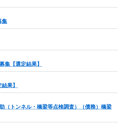
募集
募集【選定結果】
定結果】
補助（トンネル・橋梁等点検調査）（債務）橋梁