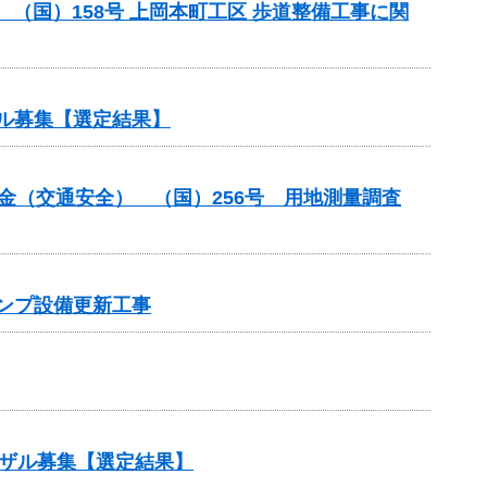
助 （国）158号 上岡本町工区 歩道整備工事に関
ル募集【選定結果】
付金（交通安全） （国）256号 用地測量調査
ポンプ設備更新工事
ザル募集【選定結果】