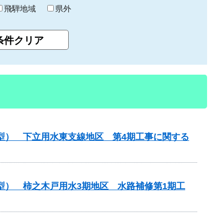
飛騨地域
県外
化型） 下立用水東支線地区 第4期工事に関する
型） 柿之木戸用水3期地区 水路補修第1期工