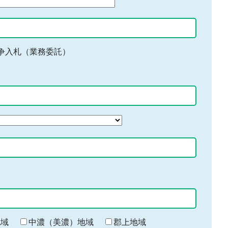
争入札（業務委託）
地域
中濃（美濃）地域
郡上地域