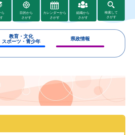
検索して
から
目的から
カレンダーから
組織から
さがす
す
さがす
さがす
さがす
教育・文化
県政情報
スポーツ・青少年
閉
閉
じ
じ
る
る