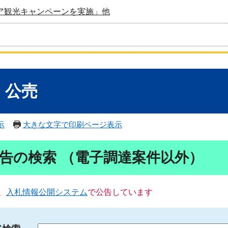
ア観光キャンペーンを実施」他
・公売
示
大きな文字で印刷ページ表示
告の検索 （電子調達案件以外）
、
入札情報公開システム
で公告しています