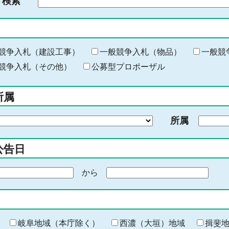
ド検索
検
索
す
る
キ
競争入札（建設工事）
一般競争入札（物品）
一般競
ー
競争入札（その他）
公募型プロポーザル
ワ
ー
所属
ド
を
所属
入
力
公告日
から
期
間
の
終
わ
岐阜地域（本庁除く）
西濃（大垣）地域
揖斐