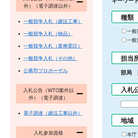
キーワー
外）（電子調達以外）
種類
一般競争入札（建設工事）
一般
一般競争入札（物品）
一般
一般競争入札（業務委託）
担当
一般競争入札（その他）
公募型プロポーザル
部局
入札
入札公告（WTO案件以
外）（電子調達）
期
間
電子調達（建設工事以外）
の
地域
始
入札参加資格
ま
本庁