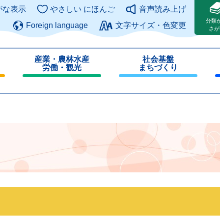
このページの本文へ
がな表示
やさしい にほんご
音声読み上げ
分類
Foreign language
文字サイズ・色変更
さが
産業・農林水産
社会基盤
労働・観光
まちづくり
閉
閉
じ
じ
る
る