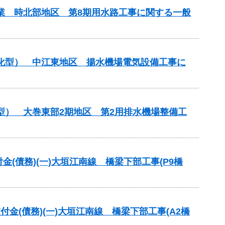
事業 時北部地区 第8期用水路工事に関する一般
理化型） 中江東地区 揚水機場電気設備工事に
型） 大巻東部2期地区 第2用排水機場整備工
交付金(債務)(一)大垣江南線 橋梁下部工事(P9橋
交付金(債務)(一)大垣江南線 橋梁下部工事(A2橋