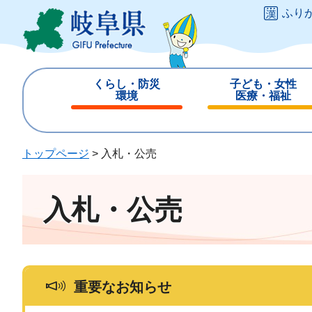
ペ
メ
ふり
ー
ニ
ジ
ュ
の
ー
先
を
くらし・防災
子ども・女性
頭
飛
環境
医療・福祉
で
ば
閉
閉
す
し
じ
じ
。
て
る
る
トップページ
>
入札・公売
本
文
へ
入札・公売
重要なお知らせ