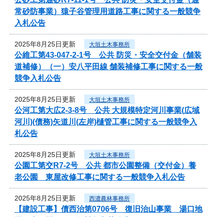
常砂防事業）猿子谷管理用道路工事に関する一般競争
入札公告
2025年8月25日更新
大垣土木事務所
公維工第43-047-2-1号 公共 防災・安全交付金（舗装
道補修）（一）安八平田線 舗装補修工事に関する一般
競争入札公告
2025年8月25日更新
大垣土木事務所
公河工第大広2-3-8号 公共 大規模特定河川事業(広域
河川)(債務)矢道川(左岸)樋管工事に関する一般競争入
札公告
2025年8月25日更新
大垣土木事務所
公園工第交R7-2号 公共 都市公園整備（交付金）養
老公園 東屋改修工事に関する一般競争入札公告
2025年8月25日更新
西濃農林事務所
【建設工事】債西治第0706号 復旧治山事業 湯口地