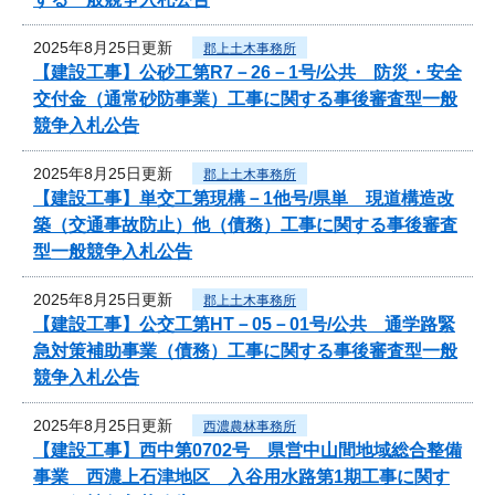
2025年8月25日更新
郡上土木事務所
【建設工事】公砂工第R7－26－1号/公共 防災・安全
交付金（通常砂防事業）工事に関する事後審査型一般
競争入札公告
2025年8月25日更新
郡上土木事務所
【建設工事】単交工第現構－1他号/県単 現道構造改
築（交通事故防止）他（債務）工事に関する事後審査
型一般競争入札公告
2025年8月25日更新
郡上土木事務所
【建設工事】公交工第HT－05－01号/公共 通学路緊
急対策補助事業（債務）工事に関する事後審査型一般
競争入札公告
2025年8月25日更新
西濃農林事務所
【建設工事】西中第0702号 県営中山間地域総合整備
事業 西濃上石津地区 入谷用水路第1期工事に関す