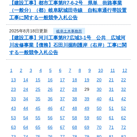
【建設工事】都市工事第R7-6-2号 県単 街路事業
（一般分）（都）岐阜駅城田寺線 自転車通行帯設置
工事に関する一般競争入札公告
2025年8月18日更新
岐阜土木事務所
【建設工事】河川工事第R7広域3-1号 公共 広域河
川改修事業【債務】石田川掘削護岸（右岸）工事に関
する一般競争入札公告
1
2
3
4
5
6
7
8
9
10
11
12
13
14
15
16
17
18
19
20
21
22
23
24
25
26
27
28
29
30
31
32
33
34
35
36
37
38
39
40
41
42
43
44
45
46
47
48
49
50
51
52
53
54
55
56
57
58
59
60
61
62
63
64
65
66
67
68
69
70
71
72
73
74
75
76
77
78
79
80
81
82