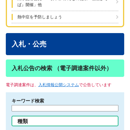
ば』開催」他
熱中症を予防しましょう
本
文
入札・公売
入札公告の検索 （電子調達案件以外）
電子調達案件は、
入札情報公開システム
で公告しています
キーワード検索
検
索
す
種類
る