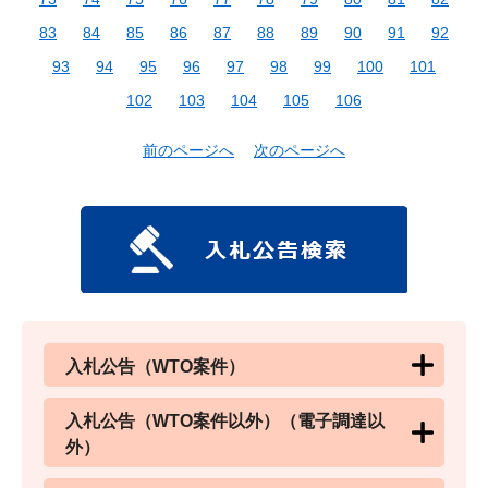
83
84
85
86
87
88
89
90
91
92
93
94
95
96
97
98
99
100
101
102
103
104
105
106
前のページへ
次のページへ
入札公告（WTO案件）
入札公告（WTO案件以外）（電子調達以
外）