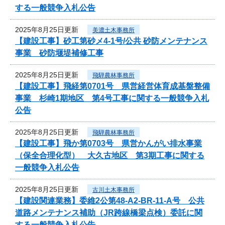
する一般競争入札公告
2025年8月25日更新
美濃土木事務所
【建設工事】砂工第砂メ4-1号/公共 砂防メンテナンス
事業 砂防堰堤補修工事
2025年8月25日更新
飛騨農林事務所
【建設工事】飛経第0701号 県営経営体育成基盤整備
事業 杉崎1期地区 第4号工事に関する一般競争入札
公告
2025年8月25日更新
飛騨農林事務所
【建設工事】飛か第0703号 県営かんがい排水事業
（保全合理化型） 大久古地区 第3期工事に関する
一般競争入札公告
2025年8月25日更新
古川土木事務所
【建設関連業務】委維2公第48-A2-BR-11-A号 公共
道路メンテナンス補助（JR跨線橋梁点検）委託に関
する一般競争入札公告