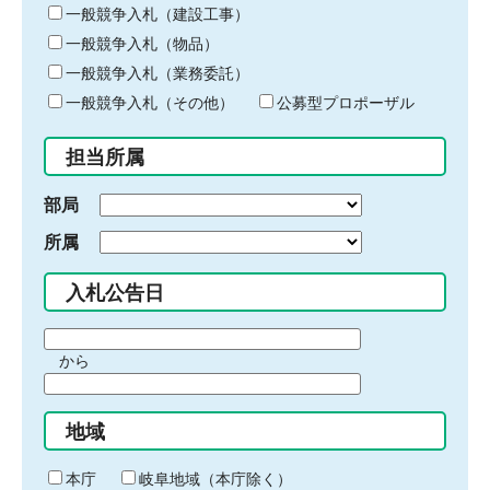
キ
一般競争入札（建設工事）
ー
一般競争入札（物品）
ワ
一般競争入札（業務委託）
ー
ド
一般競争入札（その他）
公募型プロポーザル
を
入
担当所属
力
部局
所属
入札公告日
期
から
間
期
の
間
始
地域
の
ま
終
り
わ
本庁
岐阜地域（本庁除く）