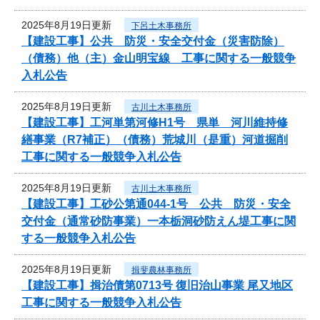
2025年8月19日更新
下呂土木事務所
【建設工事】公共 防災・安全交付金（災害防除）
（債務）他（主）金山明宝線 工事に関する一般競争
入札公告
2025年8月19日更新
古川土木事務所
【建設工事】工河単第河修H1号 県単 河川維持修
繕事業（R7補正）（債務）荒城川（是重）河道掘削
工事に関する一般競争入札公告
2025年8月19日更新
古川土木事務所
【建設工事】工砂公第通044-1号 公共 防災・安全
交付金（通常砂防事業）一本栃洞砂防えん堤工事に関
する一般競争入札公告
2025年8月19日更新
揖斐農林事務所
【建設工事】揖治債第0713号 復旧治山事業 尾又地区
工事に関する一般競争入札公告