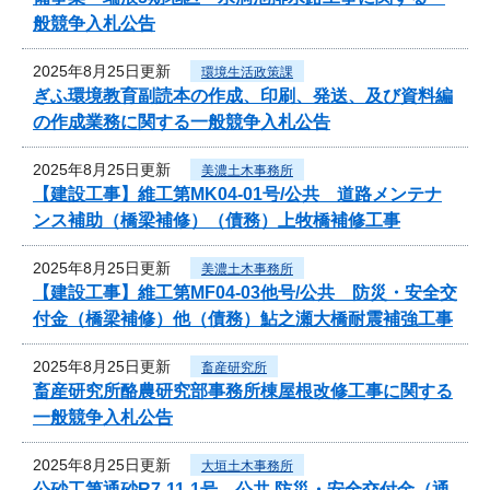
般競争入札公告
2025年8月25日更新
環境生活政策課
ぎふ環境教育副読本の作成、印刷、発送、及び資料編
の作成業務に関する一般競争入札公告
2025年8月25日更新
美濃土木事務所
【建設工事】維工第MK04-01号/公共 道路メンテナ
ンス補助（橋梁補修）（債務）上牧橋補修工事
2025年8月25日更新
美濃土木事務所
【建設工事】維工第MF04-03他号/公共 防災・安全交
付金（橋梁補修）他（債務）鮎之瀬大橋耐震補強工事
2025年8月25日更新
畜産研究所
畜産研究所酪農研究部事務所棟屋根改修工事に関する
一般競争入札公告
2025年8月25日更新
大垣土木事務所
公砂工第通砂R7-11-1号 公共 防災・安全交付金（通