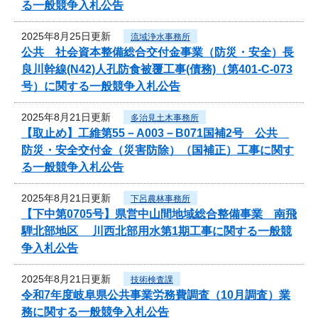
る一般競争入札公告
2025年8月25日更新
流域浄水事務所
公共 社会資本整備総合交付金事業（防災・安全）長
良川幹線(N42)人孔防食被覆工事(債務)（第401-C-073
号）に関する一般競争入札公告
2025年8月21日更新
多治見土木事務所
【取止め】工維第55－A003－B071国補2号 公共
防災・安全交付金（災害防除）（国補正）工事に関す
る一般競争入札公告
2025年8月21日更新
下呂農林事務所
【下中第0705号】県営中山間地域総合整備事業 南飛
騨北部地区 川西北部用水第1期工事に関する一般競
争入札公告
2025年8月21日更新
技術検査課
令和7年度岐阜県公共事業労務費調査（10月調査）業
務に関する一般競争入札公告