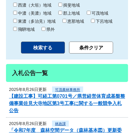
り
西濃（大垣）地域
揖斐地域
中濃（美濃）地域
郡上地域
可茂地域
東濃（多治見）地域
恵那地域
下呂地域
飛騨地域
県外
入札公告一覧
2025年8月26日更新
可茂農林事務所
【建設工事】可経工第0701号／県営経営体育成基盤整
備事業佐見大寺地区第3号工事に関する一般競争入札
公告
2025年8月26日更新
林政課
「令和7年度 森林空間データ（森林基本図）更新委