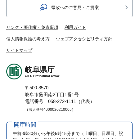
県政へのご意見・ご提案
リンク・著作権・免責事項
利用ガイド
個人情報保護の考え方
ウェブアクセシビリティ方針
サイトマップ
岐阜県庁
GIFU Prefectural Office
〒500-8570
岐阜市薮田南2丁目1番1号
電話番号 058-272-1111（代表）
（法人番号4000020210005）
開庁時間
午前8時30分から午後5時15分まで
（土曜日、日曜日、祝