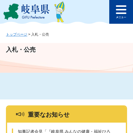
ペ
メ
このページの本文へ
ー
ニ
メ
ジ
ュ
ニ
の
ー
ュ
先
を
ー
頭
飛
トップページ
>
入札・公売
で
ば
す
し
入札・公売
。
て
本
文
へ
重要なお知らせ
知事記者会見「『岐阜県 みんなの健康・福祉ひろ