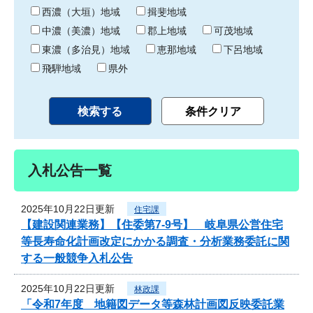
り
西濃（大垣）地域
揖斐地域
中濃（美濃）地域
郡上地域
可茂地域
東濃（多治見）地域
恵那地域
下呂地域
飛騨地域
県外
入札公告一覧
2025年10月22日更新
住宅課
【建設関連業務】【住委第7-9号】 岐阜県公営住宅
等長寿命化計画改定にかかる調査・分析業務委託に関
する一般競争入札公告
2025年10月22日更新
林政課
「令和7年度 地籍図データ等森林計画図反映委託業