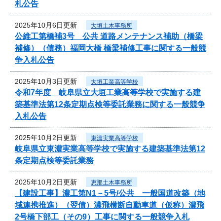
札公告
2025年10月6日更新
大垣土木事務所
公維工第橋補3号 公共 道路メンテナンス補助（橋梁
補修）（債務）福岡大橋 橋梁補修工事に関する一般競
争入札公告
2025年10月3日更新
大垣工業高等学校
令和7年度 岐阜県立大垣工業高等学校で実施する建
築基準法第12条定期点検等委託業務に関する一般競争
入札公告
2025年10月2日更新
東濃実業高等学校
岐阜県立東濃実業高等学校で実施する建築基準法第12
条定期点検等委託業務
2025年10月2日更新
恵那土木事務所
【建設工事】濃工第N1－5号/公共 一般国道改築（地
域連携推進）（翌債）濃飛横断自動車道（仮称）濃飛
2号橋下部工（その9）工事に関する一般競争入札