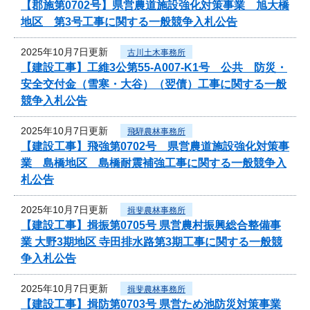
【郡施第0702号】県営農道施設強化対策事業 旭大橋
地区 第3号工事に関する一般競争入札公告
2025年10月7日更新
古川土木事務所
【建設工事】工維3公第55-A007-K1号 公共 防災・
安全交付金（雪寒・大谷）（翌債）工事に関する一般
競争入札公告
2025年10月7日更新
飛騨農林事務所
【建設工事】飛強第0702号 県営農道施設強化対策事
業 島橋地区 島橋耐震補強工事に関する一般競争入
札公告
2025年10月7日更新
揖斐農林事務所
【建設工事】揖振第0705号 県営農村振興総合整備事
業 大野3期地区 寺田排水路第3期工事に関する一般競
争入札公告
2025年10月7日更新
揖斐農林事務所
【建設工事】揖防第0703号 県営ため池防災対策事業