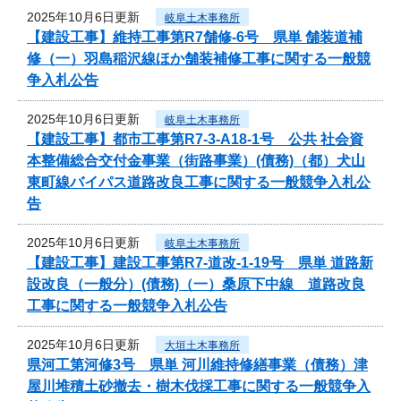
2025年10月6日更新
岐阜土木事務所
【建設工事】維持工事第R7舗修-6号 県単 舗装道補
修（一）羽島稲沢線ほか舗装補修工事に関する一般競
争入札公告
2025年10月6日更新
岐阜土木事務所
【建設工事】都市工事第R7-3-A18-1号 公共 社会資
本整備総合交付金事業（街路事業）(債務)（都）犬山
東町線バイパス道路改良工事に関する一般競争入札公
告
2025年10月6日更新
岐阜土木事務所
【建設工事】建設工事第R7-道改-1-19号 県単 道路新
設改良（一般分）(債務)（一）桑原下中線 道路改良
工事に関する一般競争入札公告
2025年10月6日更新
大垣土木事務所
県河工第河修3号 県単 河川維持修繕事業（債務）津
屋川堆積土砂撤去・樹木伐採工事に関する一般競争入