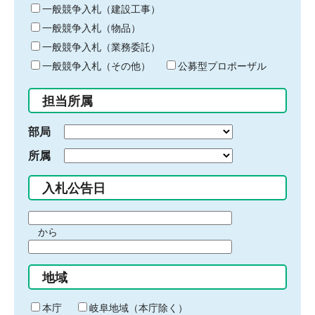
キ
一般競争入札（建設工事）
ー
一般競争入札（物品）
ワ
一般競争入札（業務委託）
ー
ド
一般競争入札（その他）
公募型プロポーザル
を
入
担当所属
力
部局
所属
入札公告日
期
から
間
期
の
間
始
地域
の
ま
終
り
わ
本庁
岐阜地域（本庁除く）