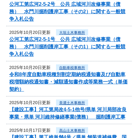
公河工第広河2-5-2号 公共 広域河川改修事業（債
務） 水門川掘削護岸工事（その2）に関する一般競
争入札公告
2025年10月20日更新
大垣土木事務所
公河工第広河2-5-1号 公共 広域河川改修事業（債
務） 水門川掘削護岸工事（その1）に関する一般競
争入札公告
2025年10月20日更新
自動車税事務所
令和8年度自動車税種別割定期納税通知書及び自動車
税増額納税通知書・減額通知書作成等業務一式（単価
契約）
2025年10月20日更新
美濃土木事務所
【建設工事】河工第局改4-5-1他号/県単 河川局部改良
事業・県単 河川維持修繕事業(債務） 掘削護岸工事
2025年10月17日更新
高山土木事務所
【建設工事】第工維単舗4号／県単 舗装道補修費 国