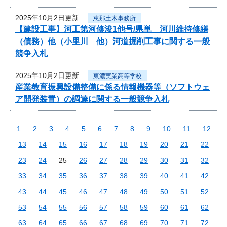
2025年10月2日更新
恵那土木事務所
【建設工事】河工第河修浚1他号/県単 河川維持修繕
（債務）他（小里川 他）河道掘削工事に関する一般
競争入札
2025年10月2日更新
東濃実業高等学校
産業教育振興設備整備に係る情報機器等（ソフトウェ
ア開発装置）の調達に関する一般競争入札
1
2
3
4
5
6
7
8
9
10
11
12
13
14
15
16
17
18
19
20
21
22
23
24
25
26
27
28
29
30
31
32
33
34
35
36
37
38
39
40
41
42
43
44
45
46
47
48
49
50
51
52
53
54
55
56
57
58
59
60
61
62
63
64
65
66
67
68
69
70
71
72