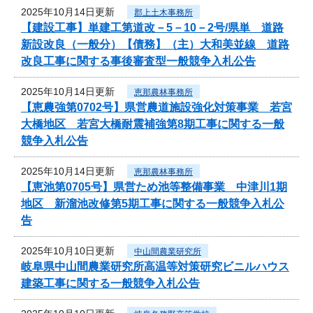
2025年10月14日更新
郡上土木事務所
【建設工事】単建工第道改－5－10－2号/県単 道路
新設改良（一般分）【債務】（主）大和美並線 道路
改良工事に関する事後審査型一般競争入札公告
2025年10月14日更新
恵那農林事務所
【恵農強第0702号】県営農道施設強化対策事業 若宮
大橋地区 若宮大橋耐震補強第8期工事に関する一般
競争入札公告
2025年10月14日更新
恵那農林事務所
【恵池第0705号】県営ため池等整備事業 中津川1期
地区 新溜池改修第5期工事に関する一般競争入札公
告
2025年10月10日更新
中山間農業研究所
岐阜県中山間農業研究所高温等対策研究ビニルハウス
建築工事に関する一般競争入札公告