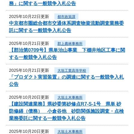
務」に関する一般競争入札公告
2025年10月22日更新
都市政策課
中京都市圏総合都市交通体系調査物資流動調査業務委
託に関する一般競争入札公告
2025年10月21日更新
郡上農林事務所
【郡治第0709号】県単治山事業 下棚井地区工事に関
する一般競争入札公告
2025年10月21日更新
大垣工業高等学校
「プロダクト実習装置」の調達に関する一般競争入札
公告
2025年10月20日更新
大垣土木事務所
【建設関連業務】県砂委第砂修点R7-S-1号 県単 砂
防修繕（債務） 小倉谷他 砂防関係施設調査・点検
業務委託に関する一般競争入札公告
2025年10月20日更新
大垣土木事務所