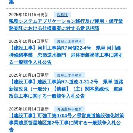
集
2025年10月15日更新
税務課
税務システムアプリケーション移行及び運用・保守業
務委託における仕様書案に対する意見招請
2025年10月14日更新
岐阜土木事務所
【建設工事】河川工事第R7河修22-4号 県単 河川維
持修繕事業 忠節逆水樋門 扉体塗装塗替工事に関す
る一般競争入札公告
2025年10月14日更新
岐阜土木事務所
【建設工事】建設工事第R7-道改-1-31-2号 県単 道路
新設改良（一般分）【債務】（主）関本巣線他 道路
改良工事に関する一般競争入札公告
2025年10月14日更新
可茂農林事務所
【建設工事】可強工第0704号／県営農道施設強化対策
事業越原笹屋地区第2号工事に関する一般競争入札公
告