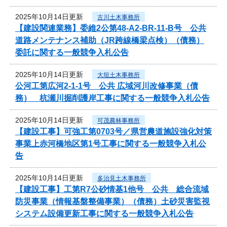
2025年10月14日更新
古川土木事務所
【建設関連業務】委維2公第48-A2-BR-11-B号 公共
道路メンテナンス補助（JR跨線橋梁点検）（債務）
委託に関する一般競争入札公告
2025年10月14日更新
大垣土木事務所
公河工第広河2-1-1号 公共 広域河川改修事業（債
務） 杭瀬川掘削護岸工事に関する一般競争入札公告
2025年10月14日更新
可茂農林事務所
【建設工事】可強工第0703号／県営農道施設強化対策
事業上赤河橋地区第1号工事に関する一般競争入札公
告
2025年10月14日更新
多治見土木事務所
【建設工事】工第R7公砂情基1他号 公共 総合流域
防災事業（情報基盤整備事業）（債務）土砂災害監視
システム設備更新工事に関する一般競争入札公告