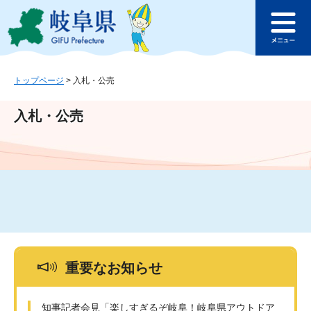
ペ
メ
このページの本文へ
ー
ニ
メ
ジ
ュ
ニ
の
ー
ュ
先
を
ー
頭
飛
トップページ
>
入札・公売
で
ば
す
し
入札・公売
。
て
本
文
へ
重要なお知らせ
知事記者会見「楽しすぎるぞ岐阜！岐阜県アウトドア