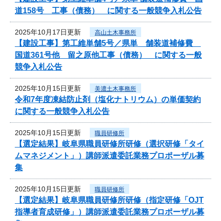
道158号 工事（債務） に関する一般競争入札公告
2025年10月17日更新
高山土木事務所
【建設工事】第工維単舗5号／県単 舗装道補修費
国道361号他 留之原他工事（債務） に関する一般
競争入札公告
2025年10月15日更新
美濃土木事務所
令和7年度凍結防止剤（塩化ナトリウム）の単価契約
に関する一般競争入札公告
2025年10月15日更新
職員研修所
【選定結果】岐阜県職員研修所研修（選択研修「タイ
ムマネジメント」）講師派遣委託業務プロポーザル募
集
2025年10月15日更新
職員研修所
【選定結果】岐阜県職員研修所研修（指定研修「OJT
指導者育成研修」）講師派遣委託業務プロポーザル募