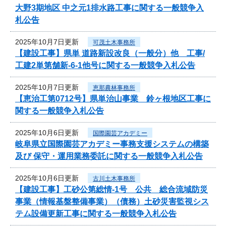
大野3期地区 中之元1排水路工事に関する一般競争入
札公告
2025年10月7日更新
可茂土木事務所
【建設工事】県単 道路新設改良（一般分）他 工事/
工建2単第舗新-6-1他号に関する一般競争入札公告
2025年10月7日更新
恵那農林事務所
【恵治工第0712号】県単治山事業 鈴ヶ根地区工事に
関する一般競争入札公告
2025年10月6日更新
国際園芸アカデミー
岐阜県立国際園芸アカデミー事務支援システムの構築
及び 保守・運用業務委託に関する一般競争入札公告
2025年10月6日更新
古川土木事務所
【建設工事】工砂公第総情-1号 公共 総合流域防災
事業（情報基盤整備事業）（債務）土砂災害監視シス
テム設備更新工事に関する一般競争入札公告