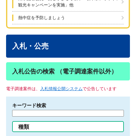
観光キャンペーンを実施」他
熱中症を予防しましょう
本
文
入札・公売
入札公告の検索 （電子調達案件以外）
電子調達案件は、
入札情報公開システム
で公告しています
キーワード検索
検
索
す
種類
る