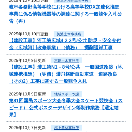
2025年10月10日更新
岐阜各務野高等学校
岐阜各務野高等学校における高等学校DX加速化推進
事業に係る情報機器等の調達に関する一般競争入札公
告（再）
2025年10月10日更新
美濃土木事務所
【建設工事】河工第広域4-2-2号/公共 防災・安全交付
金（広域河川改修事業）（債務） 掘削護岸工事
2025年10月9日更新
恵那土木事務所
【建設工事】濃工第N1－8号/公共 一般国道改築（地
域連携推進）（翌債）濃飛横断自動車道 道路改良
（その2）工事に関する一般競争入札
2025年10月9日更新
地域スポーツ課
第81回国民スポーツ大会冬季大会スケート競技会（ス
ピード） 公式ポスターデザイン等制作業務【選定結
果】
2025年10月7日更新
郡上農林事務所