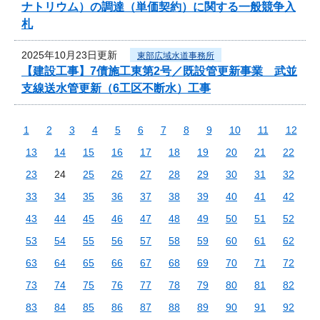
ナトリウム）の調達（単価契約）に関する一般競争入
札
2025年10月23日更新
東部広域水道事務所
【建設工事】7債施工東第2号／既設管更新事業 武並
支線送水管更新（6工区不断水）工事
1
2
3
4
5
6
7
8
9
10
11
12
13
14
15
16
17
18
19
20
21
22
23
24
25
26
27
28
29
30
31
32
33
34
35
36
37
38
39
40
41
42
43
44
45
46
47
48
49
50
51
52
53
54
55
56
57
58
59
60
61
62
63
64
65
66
67
68
69
70
71
72
73
74
75
76
77
78
79
80
81
82
83
84
85
86
87
88
89
90
91
92