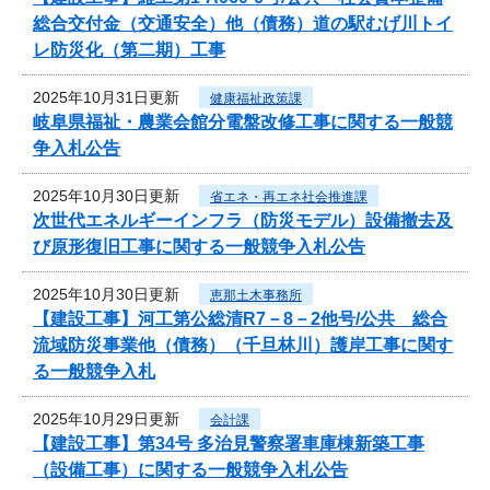
総合交付金（交通安全）他（債務）道の駅むげ川トイ
レ防災化（第二期）工事
2025年10月31日更新
健康福祉政策課
岐阜県福祉・農業会館分電盤改修工事に関する一般競
争入札公告
2025年10月30日更新
省エネ・再エネ社会推進課
次世代エネルギーインフラ（防災モデル）設備撤去及
び原形復旧工事に関する一般競争入札公告
2025年10月30日更新
恵那土木事務所
【建設工事】河工第公総清R7－8－2他号/公共 総合
流域防災事業他（債務）（千旦林川）護岸工事に関す
る一般競争入札
2025年10月29日更新
会計課
【建設工事】第34号 多治見警察署車庫棟新築工事
（設備工事）に関する一般競争入札公告