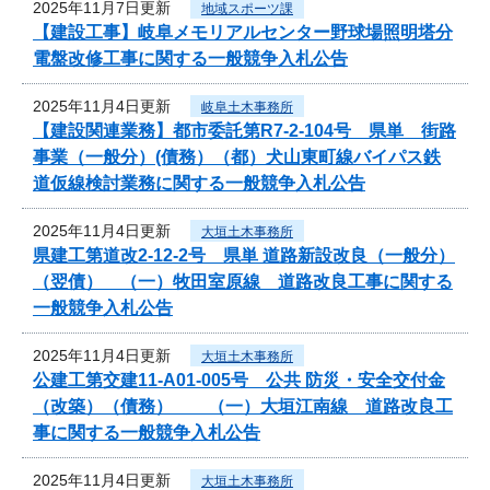
2025年11月7日更新
地域スポーツ課
【建設工事】岐阜メモリアルセンター野球場照明塔分
電盤改修工事に関する一般競争入札公告
2025年11月4日更新
岐阜土木事務所
【建設関連業務】都市委託第R7-2-104号 県単 街路
事業（一般分）(債務）（都）犬山東町線バイパス鉄
道仮線検討業務に関する一般競争入札公告
2025年11月4日更新
大垣土木事務所
県建工第道改2-12-2号 県単 道路新設改良（一般分）
（翌債） （一）牧田室原線 道路改良工事に関する
一般競争入札公告
2025年11月4日更新
大垣土木事務所
公建工第交建11-A01-005号 公共 防災・安全交付金
（改築）（債務） （一）大垣江南線 道路改良工
事に関する一般競争入札公告
2025年11月4日更新
大垣土木事務所