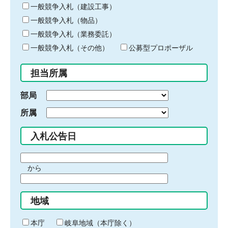
キ
一般競争入札（建設工事）
ー
一般競争入札（物品）
ワ
一般競争入札（業務委託）
ー
ド
一般競争入札（その他）
公募型プロポーザル
を
入
担当所属
力
部局
所属
入札公告日
期
から
間
期
の
間
始
地域
の
ま
終
り
わ
本庁
岐阜地域（本庁除く）