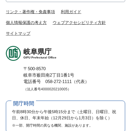
リンク・著作権・免責事項
利用ガイド
個人情報保護の考え方
ウェブアクセシビリティ方針
サイトマップ
岐阜県庁
GIFU Prefectural Office
〒500-8570
岐阜市薮田南2丁目1番1号
電話番号 058-272-1111（代表）
（法人番号4000020210005）
開庁時間
午前8時30分から午後5時15分まで
（土曜日、日曜日、祝
日、休日、年末年始（12月29日から1月3日）を除く）
※一部、開庁時間の異なる機関、施設があります。