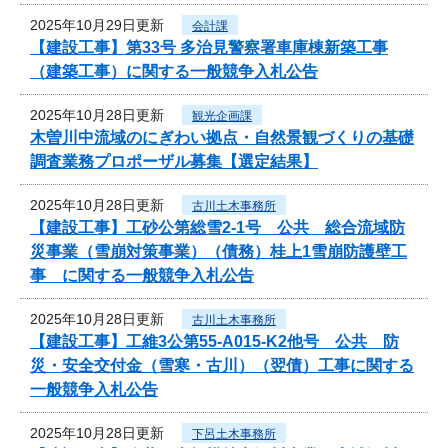
2025年10月29日更新
会計課
【建設工事】第33号 多治見警察署車庫棟新築工事
（建築工事）に関する一般競争入札公告
2025年10月28日更新
観光企画課
木曽川中流域のにぎわい拠点・自然景観づくりの基礎
調査業務プロポーザル募集【選定結果】
2025年10月28日更新
古川土木事務所
【建設工事】工砂公第総雪2-1号 公共 総合流域防
災事業（雪崩対策事業）（債務）桂上1雪崩防護壁工
事 に関する一般競争入札公告
2025年10月28日更新
古川土木事務所
【建設工事】工維3公第55-A015-K2他号 公共 防
災・安全交付金（雪寒・古川）（翌債）工事に関する
一般競争入札公告
2025年10月28日更新
下呂土木事務所