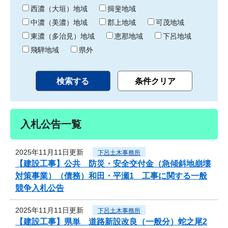
り
西濃（大垣）地域
揖斐地域
中濃（美濃）地域
郡上地域
可茂地域
東濃（多治見）地域
恵那地域
下呂地域
飛騨地域
県外
入札公告一覧
2025年11月11日更新
下呂土木事務所
【建設工事】公共 防災・安全交付金（急傾斜地崩壊
対策事業）（債務）和田・平瀬1 工事に関する一般
競争入札公告
2025年11月11日更新
下呂土木事務所
【建設工事】県単 道路新設改良（一般分）蛇之尾2