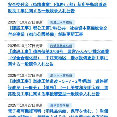
安全交付金（街路事業）(債務)（都）新所平島線道路
改良工事に関する一般競争入札公告
2025年10月27日更新
美濃土木事務所
【建設工事】都公工第1号/公共 社会資本整備総合交
付金事業（都市公園整備）舗装更新工事
2025年10月27日更新
西濃農林事務所
【建設工事】債西保第0706号 県営かんがい排水事業
（保全合理化型） 中江東地区 揚水設備更新工事に
関する一般競争入札公告
2025年10月27日更新
郡上土木事務所
【建設工事】単建工第道改－5－7－2号/県単 道路新
設改良（一般分）【債務】（一）美並和良明宝線 道
路改良工事に関する事後審査型一般競争入札公告
2025年10月27日更新
岐阜高等学校
電子複写機複写料（消耗品供給、保守を含む。）単価