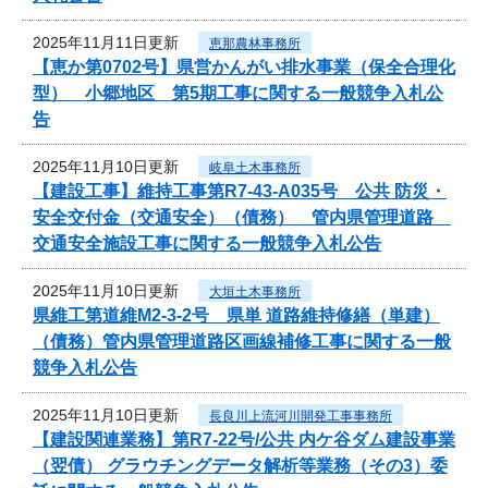
2025年11月11日更新
恵那農林事務所
【恵か第0702号】県営かんがい排水事業（保全合理化
型） 小郷地区 第5期工事に関する一般競争入札公
告
2025年11月10日更新
岐阜土木事務所
【建設工事】維持工事第R7-43-A035号 公共 防災・
安全交付金（交通安全）（債務） 管内県管理道路
交通安全施設工事に関する一般競争入札公告
2025年11月10日更新
大垣土木事務所
県維工第道維M2-3-2号 県単 道路維持修繕（単建）
（債務）管内県管理道路区画線補修工事に関する一般
競争入札公告
2025年11月10日更新
長良川上流河川開発工事事務所
【建設関連業務】第R7-22号/公共 内ケ谷ダム建設事業
（翌債） グラウチングデータ解析等業務（その3）委