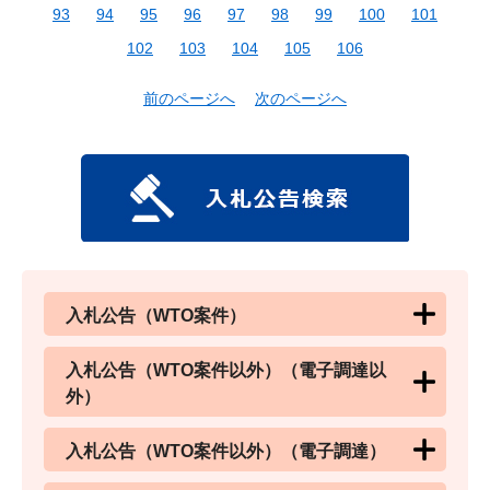
93
94
95
96
97
98
99
100
101
102
103
104
105
106
前のページへ
次のページへ
入札公告（WTO案件）
入札公告（WTO案件以外）（電子調達以
外）
入札公告（WTO案件以外）（電子調達）