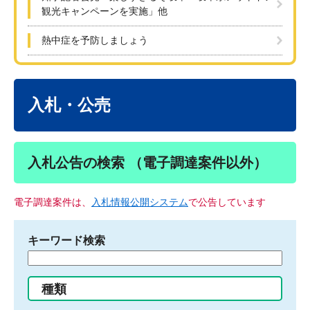
観光キャンペーンを実施」他
熱中症を予防しましょう
本
文
入札・公売
入札公告の検索 （電子調達案件以外）
電子調達案件は、
入札情報公開システム
で公告しています
キーワード検索
検
索
す
種類
る