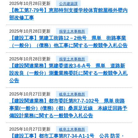
2025年10月28日更新
公共建築課
【教工第7-79号】恵那特別支援学校体育館屋根外壁内
部改修工事
2025年10月28日更新
揖斐土木事務所
【建設工事】第建工街路12－2他号 県単 街路事業
（一般分）（債務）他工事に関する一般競争入札公告
2025年10月28日更新
揖斐土木事務所
【建設関連業務】第建委道改3-6-A号 県単 道路新
設改良（一般分）測量業務委託に関する一般競争入札
公告
2025年10月27日更新
岐阜土木事務所
【建設関連業務】都市委託第R7-7-102号 県単 街路
事業(一般分）(債務)（都）桑原足近線 本線迂回路予
備設計業務に関する一般競争入札公告
2025年10月27日更新
岐阜土木事務所
【建設工事】都市工事第R7-34-A1-1号 公共 防災・