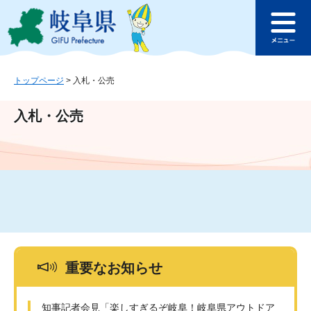
ペ
メ
このページの本文へ
ー
ニ
メ
ジ
ュ
ニ
の
ー
ュ
先
を
ー
頭
飛
トップページ
>
入札・公売
で
ば
す
し
入札・公売
。
て
本
文
へ
重要なお知らせ
知事記者会見「楽しすぎるぞ岐阜！岐阜県アウトドア