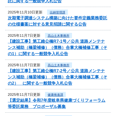
託に関する一般競争入札公告
2025年11月10日更新
出納管理課
次期電子調達システム構築に向けた要件定義業務委託
の仕様書案に対する意見招請に関する公告
2025年11月7日更新
高山土木事務所
【建設工事】第工維公橋R7-1号／公共 道路メンテナ
ンス補助（橋梁補修）（債務）合掌大橋補修工事（そ
の1）に関する一般競争入札公告
2025年11月7日更新
高山土木事務所
【建設工事】第工維公橋R7-2号／公共 道路メンテナ
ンス補助（橋梁補修）（債務）合掌大橋補修工事（そ
の2） に関する一般競争入札公告
2025年11月7日更新
健康推進課
【選定結果】令和7年度岐阜県健康づくりフォーラム
等委託業務 プロポーザル募集