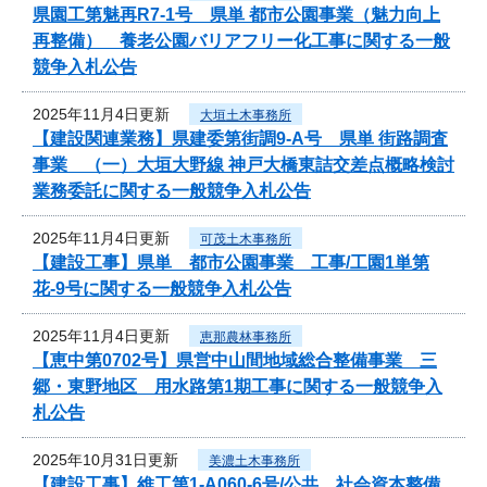
県園工第魅再R7-1号 県単 都市公園事業（魅力向上
再整備） 養老公園バリアフリー化工事に関する一般
競争入札公告
2025年11月4日更新
大垣土木事務所
【建設関連業務】県建委第街調9-A号 県単 街路調査
事業 （一）大垣大野線 神戸大橋東詰交差点概略検討
業務委託に関する一般競争入札公告
2025年11月4日更新
可茂土木事務所
【建設工事】県単 都市公園事業 工事/工園1単第
花-9号に関する一般競争入札公告
2025年11月4日更新
恵那農林事務所
【恵中第0702号】県営中山間地域総合整備事業 三
郷・東野地区 用水路第1期工事に関する一般競争入
札公告
2025年10月31日更新
美濃土木事務所
【建設工事】維工第1-A060-6号/公共 社会資本整備