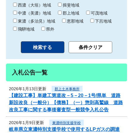
り
西濃（大垣）地域
揖斐地域
中濃（美濃）地域
郡上地域
可茂地域
東濃（多治見）地域
恵那地域
下呂地域
飛騨地域
県外
入札公告一覧
2026年1月13日更新
郡上土木事務所
【建設工事】単建工第道改－5－20－1号/県単 道路
新設改良（一般分）【債務】（一）惣則高鷲線 道路
改良工事に関する事後審査型一般競争入札公告
2026年1月9日更新
東濃特別支援学校
岐阜県立東濃特別支援学校で使用するLPガスの調達