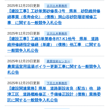
2025年12月23日更新
古川土木事務所
【建設工事】工砂単第砂修長-3号 県単 砂防維持修
繕事業（長寿命化）（債務）洞山谷砂防堰堤補修工
事 に関する一般競争入札公告
2025年12月23日更新
古川土木事務所
【建設工事】工維3単第春冬R7-K1他号 県単 道路
維持修繕指定修繕（単建）（債務）他工事 に関する
一般競争入札公告
2025年12月23日更新
農業技術センター
農業温室用温湯ボイラー更新工事に関する一般競争入
札公告
2025年12月23日更新
下呂土木事務所
【建設関連業務】県単 道路新設改良（配当）他 跡
津工区 道路概略修正・予備修正設計（債務）業務委
託に関する一般競争入札公告