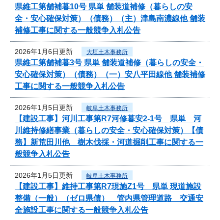
県維工第舗補暮10号 県単 舗装道補修（暮らしの安
全・安心確保対策）（債務）（主）津島南濃線他 舗装
補修工事に関する一般競争入札公告
2026年1月6日更新
大垣土木事務所
県維工第舗補暮3号 県単 舗装道補修（暮らしの安全・
安心確保対策）（債務）（一）安八平田線他 舗装補修
工事に関する一般競争入札公告
2026年1月5日更新
岐阜土木事務所
【建設工事】河川工事第R7河修暮安2-1号 県単 河
川維持修繕事業（暮らしの安全・安心確保対策）【債
務】新荒田川他 樹木伐採・河道掘削工事に関する一
般競争入札公告
2026年1月5日更新
岐阜土木事務所
【建設工事】維持工事第R7現施Z1号 県単 現道施設
整備（一般）（ゼロ県債） 管内県管理道路 交通安
全施設工事に関する一般競争入札公告