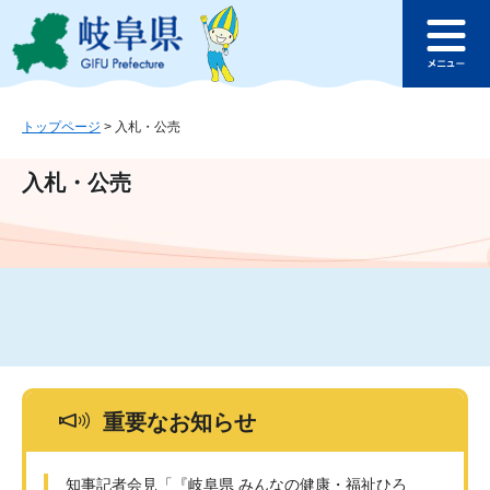
ペ
メ
このページの本文へ
ー
ニ
メ
ジ
ュ
ニ
の
ー
ュ
先
を
ー
頭
飛
トップページ
>
入札・公売
で
ば
す
し
入札・公売
。
て
本
文
へ
重要なお知らせ
知事記者会見「『岐阜県 みんなの健康・福祉ひろ