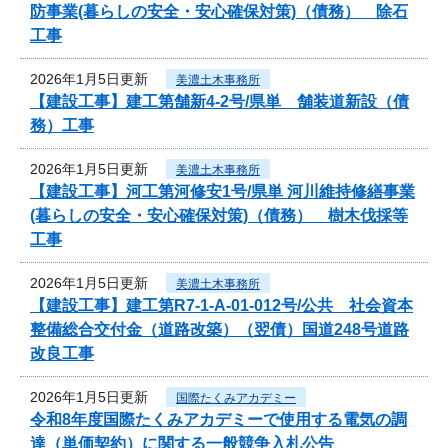
防事業(暮らしの安全・安心確保対策)（債務） 除石
工事
2026年1月5日更新
美濃土木事務所
【建設工事】建工第舗新4-2号/県単 舗装道新設（債
務）工事
2026年1月5日更新
美濃土木事務所
【建設工事】河工第河修安1号/県単 河川維持修繕事業
(暮らしの安全・安心確保対策)（債務） 樹木伐採等
工事
2026年1月5日更新
美濃土木事務所
【建設工事】建工第R7-1-A-01-012号/公共 社会資本
整備総合交付金（道路改築）（翌債）国道248号道路
改良工事
2026年1月5日更新
国際たくみアカデミー
令和8年度国際たくみアカデミーで使用する電気の調
達（単価契約）に関する一般競争入札公告