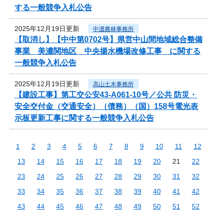
する一般競争入札公告
2025年12月19日更新
中濃農林事務所
【取消し】【中中第0702号】県営中山間地域総合整備
事業 美濃関地区 中央揚水機場改修工事 に関する
一般競争入札公告
2025年12月19日更新
高山土木事務所
【建設工事】第工交公安43-A061-10号／公共 防災・
安全交付金（交通安全）（債務）（国）158号電光表
示板更新工事に関する一般競争入札公告
1
2
3
4
5
6
7
8
9
10
11
12
13
14
15
16
17
18
19
20
21
22
23
24
25
26
27
28
29
30
31
32
33
34
35
36
37
38
39
40
41
42
43
44
45
46
47
48
49
50
51
52