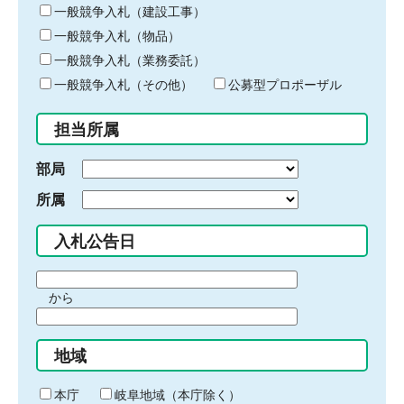
キ
一般競争入札（建設工事）
ー
一般競争入札（物品）
ワ
一般競争入札（業務委託）
ー
ド
一般競争入札（その他）
公募型プロポーザル
を
入
担当所属
力
部局
所属
入札公告日
期
から
間
期
の
間
始
地域
の
ま
終
り
わ
本庁
岐阜地域（本庁除く）