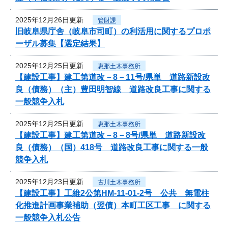
2025年12月26日更新
管財課
旧岐阜県庁舎（岐阜市司町）の利活用に関するプロポ
ーザル募集【選定結果】
2025年12月25日更新
恵那土木事務所
【建設工事】建工第道改－8－11号/県単 道路新設改
良（債務）（主）豊田明智線 道路改良工事に関する
一般競争入札
2025年12月25日更新
恵那土木事務所
【建設工事】建工第道改－8－8号/県単 道路新設改
良（債務）（国）418号 道路改良工事に関する一般
競争入札
2025年12月23日更新
古川土木事務所
【建設工事】工維2公第HM-11-01-2号 公共 無電柱
化推進計画事業補助（翌債）本町工区工事 に関する
一般競争入札公告