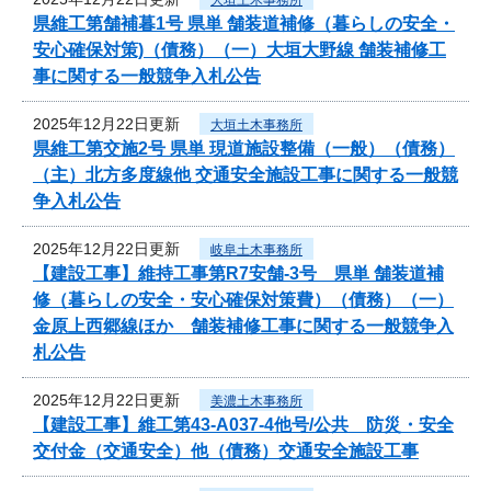
県維工第舗補暮1号 県単 舗装道補修（暮らしの安全・
安心確保対策)（債務）（一）大垣大野線 舗装補修工
事に関する一般競争入札公告
2025年12月22日更新
大垣土木事務所
県維工第交施2号 県単 現道施設整備（一般）（債務）
（主）北方多度線他 交通安全施設工事に関する一般競
争入札公告
2025年12月22日更新
岐阜土木事務所
【建設工事】維持工事第R7安舗-3号 県単 舗装道補
修（暮らしの安全・安心確保対策費）（債務）（一）
金原上西郷線ほか 舗装補修工事に関する一般競争入
札公告
2025年12月22日更新
美濃土木事務所
【建設工事】維工第43-A037-4他号/公共 防災・安全
交付金（交通安全）他（債務）交通安全施設工事