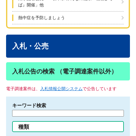
ば』開催」他
熱中症を予防しましょう
本
文
入札・公売
入札公告の検索 （電子調達案件以外）
電子調達案件は、
入札情報公開システム
で公告しています
キーワード検索
検
索
す
種類
る