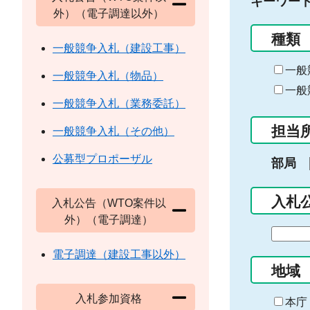
キーワー
外）（電子調達以外）
種類
一般競争入札（建設工事）
一般
一般競争入札（物品）
一般
一般競争入札（業務委託）
担当
一般競争入札（その他）
公募型プロポーザル
部局
入札
入札公告（WTO案件以
外）（電子調達）
期
間
電子調達（建設工事以外）
の
地域
始
入札参加資格
ま
本庁