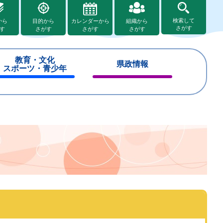
検索して
から
目的から
カレンダーから
組織から
さがす
す
さがす
さがす
さがす
教育・文化
県政情報
スポーツ・青少年
閉
閉
じ
じ
る
る