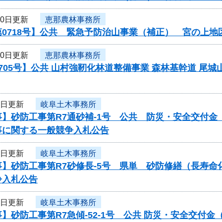
10日更新
恵那農林事務所
第0718号】公共 緊急予防治山事業（補正） 宮の上
10日更新
恵那農林事務所
705号】公共 山村強靭化林道整備事業 森林基幹道 尾城山
9日更新
岐阜土木事務所
事】砂防工事第R7通砂補-1号 公共 防災・安全交付
事に関する一般競争入札公告
9日更新
岐阜土木事務所
事】砂防工事第R7砂修長-5号 県単 砂防修繕（長寿
争入札公告
9日更新
岐阜土木事務所
】砂防工事第R7急傾-52-1号 公共 防災・安全交付