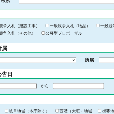
ド検索
検
索
す
る
キ
競争入札（建設工事）
一般競争入札（物品）
一般競
ー
競争入札（その他）
公募型プロポーザル
ワ
ー
所属
ド
を
所属
入
力
公告日
から
期
間
の
終
わ
岐阜地域（本庁除く）
西濃（大垣）地域
揖斐