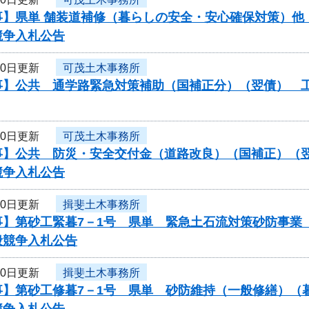
】県単 舗装道補修（暮らしの安全・安心確保対策）他（
競争入札公告
10日更新
可茂土木事務所
】公共 通学路緊急対策補助（国補正分）（翌債） 工事
10日更新
可茂土木事務所
】公共 防災・安全交付金（道路改良）（国補正）（翌債）
競争入札公告
10日更新
揖斐土木事務所
事】第砂工緊暮7－1号 県単 緊急土石流対策砂防事業
般競争入札公告
10日更新
揖斐土木事務所
事】第砂工修暮7－1号 県単 砂防維持（一般修繕）（
競争入札公告