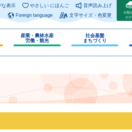
このページの本文へ
がな表示
やさしい にほんご
音声読み上げ
分類
Foreign language
文字サイズ・色変更
さが
産業・農林水産
社会基盤
労働・観光
まちづくり
閉
閉
じ
じ
る
る