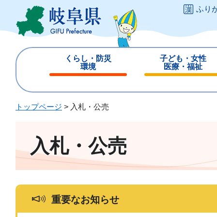
ペ
メ
ふり
ー
ニ
ジ
ュ
の
ー
先
を
くらし・防災
子ども・女性
頭
飛
環境
医療・福祉
で
ば
閉
閉
す
し
じ
じ
。
て
る
る
トップページ
>
入札・公売
本
文
へ
入札・公売
重要なお知らせ