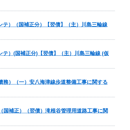
路メンテ）（国補正分）【翌債】（主）川島三輪線
メンテ）(国補正分)【翌債】（主）川島三輪線 (仮
）（債務）（一）安八海津線歩道整備工事に関する
業）（国補正）（翌債）滝根谷管理用道路工事に関