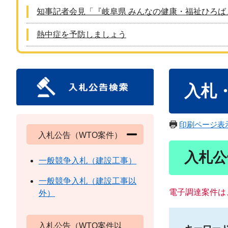
知事記者会見「『岐阜県 みんなの健康・福祉ひろば
熱中症を予防しましょう
本
入札
文
印刷ページ表
入札公告（WTO案件）
入札公
一般競争入札（建設工事）
一般競争入札（建設工事以
電子調達案件は
外）
入札公告（WTO案件以