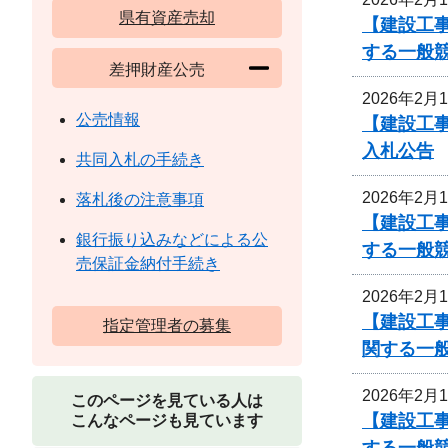
県有資産売却
【建設工事
する一般
差押財産公売
2026年2月
公売情報
【建設工事
入札公告
共同入札の手続き
2026年2月
落札後の注意事項
【建設工事
銀行振り込みなどによる公
する一般
売保証金納付手続き
2026年2月
【建設工
指定管理者の募集
関する一
2026年2月
このページを見ている人は
【建設工
こんなページも見ています
する一般