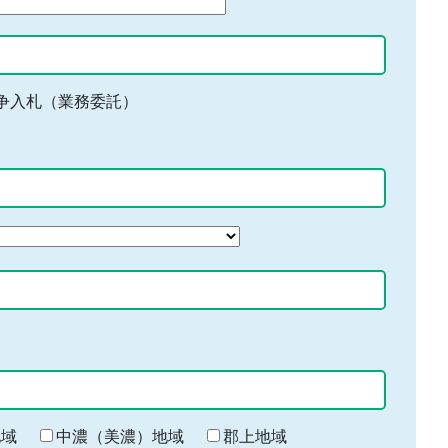
争入札（業務委託）
地域
中濃（美濃）地域
郡上地域