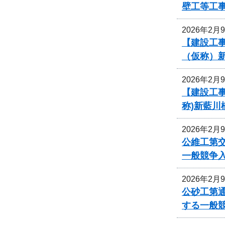
壁工等工
2026年2月
【建設工事
（仮称）
2026年2月
【建設工事
称)新藍川
2026年2月
公維工第交
一般競争
2026年2月
公砂工第通
する一般