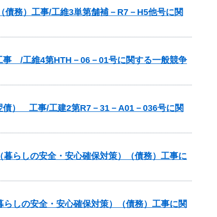
債務）工事/工維3単第舗補－R7－H5他号に関
 /工維4第HTH－06－01号に関する一般競争
 工事/工建2第R7－31－A01－036号に関
（暮らしの安全・安心確保対策）（債務）工事に
暮らしの安全・安心確保対策）（債務）工事に関