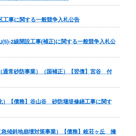
地区工事に関する一般競争入札公告
(5)-2線開設工事(補正)に関する一般競争入札公
金（通常砂防事業）（国補正）【翌債】宮谷 付
命化）【債務】谷山谷 砂防堰堤修繕工事に関す
金（急傾斜地崩壊対策事業）【債務】岐荘ヶ丘 擁