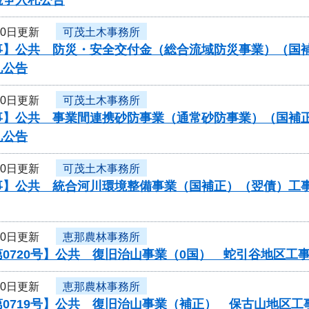
10日更新
可茂土木事務所
】公共 防災・安全交付金（総合流域防災事業）（国補正
札公告
10日更新
可茂土木事務所
】公共 事業間連携砂防事業（通常砂防事業）（国補正）（
札公告
10日更新
可茂土木事務所
】公共 統合河川環境整備事業（国補正）（翌債）工事/工
10日更新
恵那農林事務所
0720号】公共 復旧治山事業（0国） 蛇引谷地区工
10日更新
恵那農林事務所
第0719号】公共 復旧治山事業（補正） 保古山地区