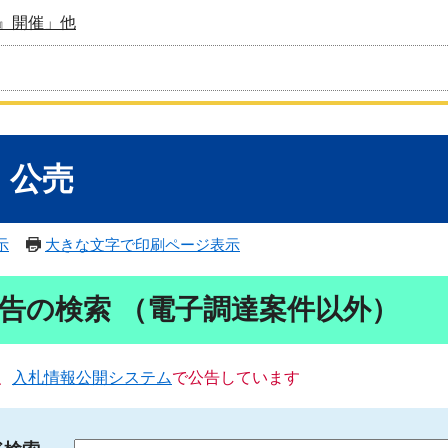
』開催」他
・公売
示
大きな文字で印刷ページ表示
告の検索 （電子調達案件以外）
、
入札情報公開システム
で公告しています