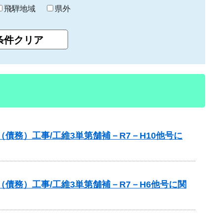
飛騨地域
県外
債務）工事/工維3単第舗補－R7－H10他号に
債務）工事/工維3単第舗補－R7－H6他号に関