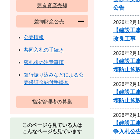
県有資産売却
公告
差押財産公売
2026年2月
【建設工事
公売情報
改良工事
共同入札の手続き
2026年2月
【建設工事
落札後の注意事項
壊防止施
銀行振り込みなどによる公
売保証金納付手続き
2026年2月
【建設工事
壊防止施
指定管理者の募集
2026年2月
【建設工事
このページを見ている人は
争入札公
こんなページも見ています