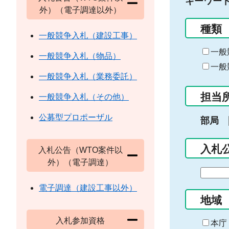
キーワー
外）（電子調達以外）
種類
一般競争入札（建設工事）
一般
一般競争入札（物品）
一般
一般競争入札（業務委託）
担当
一般競争入札（その他）
公募型プロポーザル
部局
入札
入札公告（WTO案件以
外）（電子調達）
期
間
電子調達（建設工事以外）
の
地域
始
入札参加資格
ま
本庁