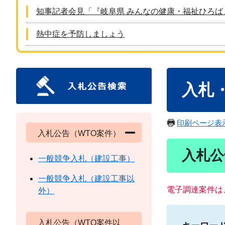
知事記者会見「『岐阜県 みんなの健康・福祉ひろば
熱中症を予防しましょう
本
入札
文
印刷ページ表
入札公告（WTO案件）
入札公
一般競争入札（建設工事）
一般競争入札（建設工事以
電子調達案件は
外）
入札公告（WTO案件以