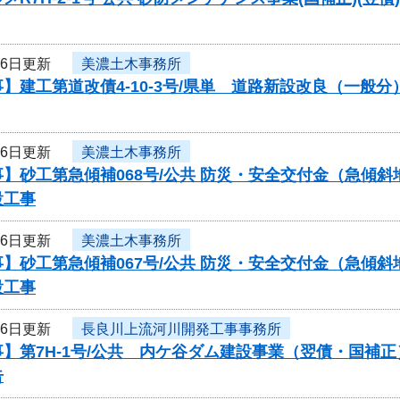
16日更新
美濃土木事務所
】建工第道改債4-10-3号/県単 道路新設改良（一般
16日更新
美濃土木事務所
】砂工第急傾補068号/公共 防災・安全交付金（急傾斜
設工事
16日更新
美濃土木事務所
】砂工第急傾補067号/公共 防災・安全交付金（急傾斜
設工事
16日更新
長良川上流河川開発工事事務所
】第7H-1号/公共 内ケ谷ダム建設事業（翌債・国補
告