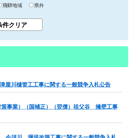
飛騨地域
県外
債）津屋川樋管工工事に関する一般競争入札公告
崩壊対策事業）（国補正）（翌債）祖父谷 擁壁工事
(翌債) 今須川 堰堤改築工事に関する一般競争入札