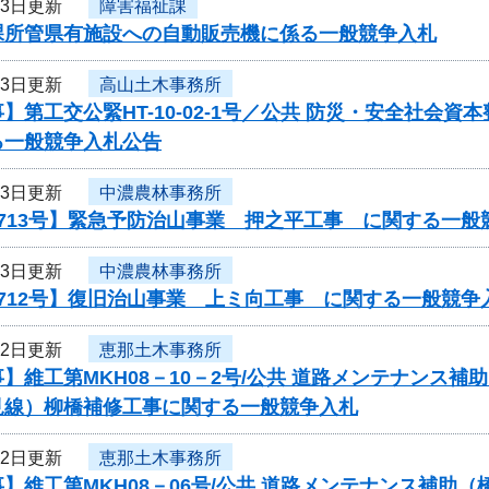
13日更新
障害福祉課
課所管県有施設への自動販売機に係る一般競争入札
13日更新
高山土木事務所
】第工交公緊HT-10-02-1号／公共 防災・安全社会資
る一般競争入札公告
13日更新
中濃農林事務所
713号】緊急予防治山事業 押之平工事 に関する一般
13日更新
中濃農林事務所
712号】復旧治山事業 上ミ向工事 に関する一般競争
12日更新
恵那土木事務所
】維工第MKH08－10－2号/公共 道路メンテナンス
見線）柳橋補修工事に関する一般競争入札
12日更新
恵那土木事務所
】維工第MKH08－06号/公共 道路メンテナンス補