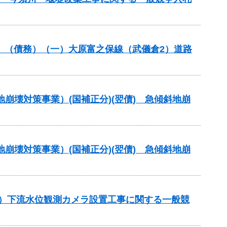
分）（債務）（一）大原富之保線（武儀倉2）道路
地崩壊対策事業）(国補正分)(翌債) 急傾斜地崩
地崩壊対策事業）(国補正分)(翌債) 急傾斜地崩
正）下流水位観測カメラ設置工事に関する一般競