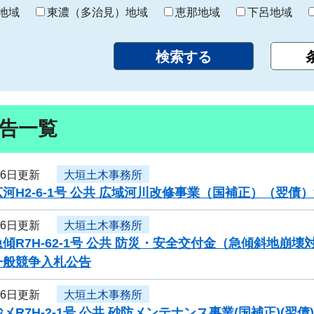
り
地域
東濃（多治見）地域
恵那地域
下呂地域
告一覧
16日更新
大垣土木事務所
河H2-6-1号 公共 広域河川改修事業（国補正）（翌
16日更新
大垣土木事務所
傾R7H-62-1号 公共 防災・安全交付金（急傾斜地
一般競争入札公告
16日更新
大垣土木事務所
メR7H-2-1号 公共 砂防メンテナンス事業(国補正)