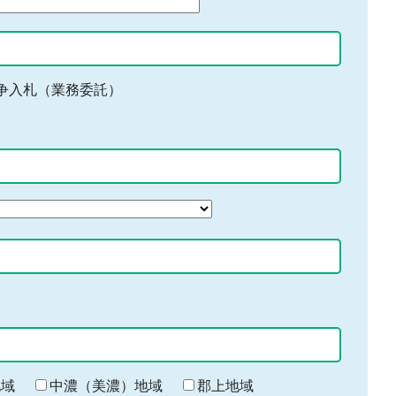
争入札（業務委託）
地域
中濃（美濃）地域
郡上地域