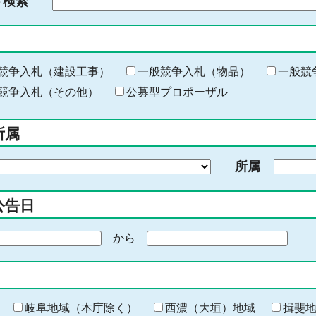
ド検索
検
索
す
る
キ
競争入札（建設工事）
一般競争入札（物品）
一般競
ー
競争入札（その他）
公募型プロポーザル
ワ
ー
所属
ド
を
所属
入
力
公告日
から
期
間
の
終
わ
岐阜地域（本庁除く）
西濃（大垣）地域
揖斐