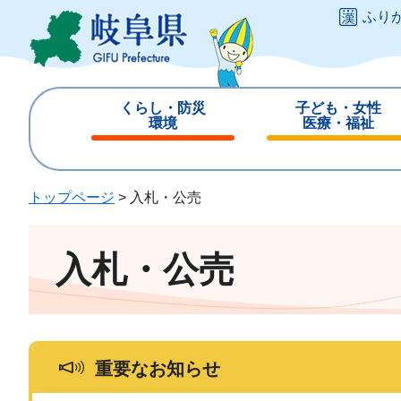
ペ
メ
ふり
ー
ニ
ジ
ュ
の
ー
先
を
くらし・防災
子ども・女性
頭
飛
環境
医療・福祉
で
ば
閉
閉
す
し
じ
じ
。
て
る
る
トップページ
>
入札・公売
本
文
へ
入札・公売
重要なお知らせ