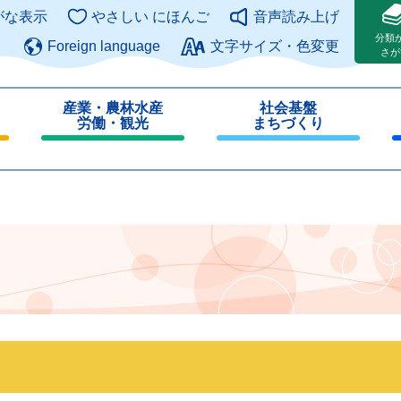
このページの本文へ
がな表示
やさしい にほんご
音声読み上げ
分類
Foreign language
文字サイズ・色変更
さが
産業・農林水産
社会基盤
労働・観光
まちづくり
閉
閉
じ
じ
る
る