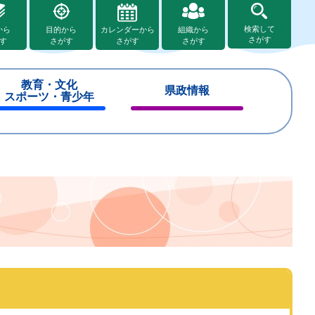
検索して
から
目的から
カレンダーから
組織から
さがす
す
さがす
さがす
さがす
教育・文化
県政情報
スポーツ・青少年
閉
閉
じ
じ
る
る