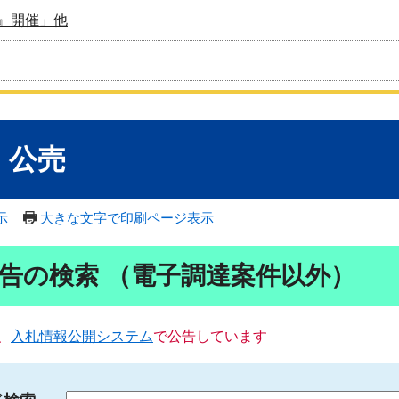
』開催」他
・公売
示
大きな文字で印刷ページ表示
告の検索 （電子調達案件以外）
、
入札情報公開システム
で公告しています