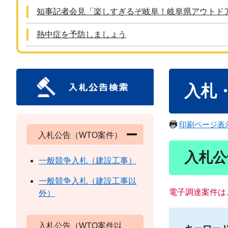
知事記者会見「楽しすぎるぞ岐阜！岐阜県アウトド
熱中症を予防しましょう
本
入札
文
印刷ページ表
入札公告（WTO案件）
入札公
一般競争入札（建設工事）
一般競争入札（建設工事以
電子調達案件は
外）
入札公告（WTO案件以