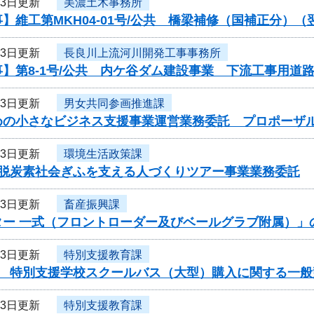
23日更新
美濃土木事務所
】維工第MKH04-01号/公共 橋梁補修（国補正分）
23日更新
長良川上流河川開発工事事務所
】第8-1号/公共 内ケ谷ダム建設事業 下流工事用道
23日更新
男女共同参画推進課
めの小さなビジネス支援事業運営業務委託 プロポーザ
23日更新
環境生活政策課
度脱炭素社会ぎふを支える人づくりツアー事業業務委託
23日更新
畜産振興課
ター 一式（フロントローダー及びベールグラブ附属）」
23日更新
特別支援教育課
度 特別支援学校スクールバス（大型）購入に関する一般
23日更新
特別支援教育課