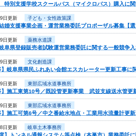
度 特別支援学校スクールバス（マイクロバス）購入に関
19日更新
子ども・女性政策課
度結婚支援事業企画・運営業務委託プロポーザル募集【選
19日更新
薬務水道課
度岐阜県登録販売者試験運営業務委託に関する一般競争入
19日更新
文化創造課
事】岐阜県県民ふれあい会館エスカレーター更新工事に
19日更新
東部広域水道事務所
事】施工東第10号／既設管更新事業 武並支線送水管更
19日更新
東部広域水道事務所
事】施工可第6号／中之番給水地点・工業用水流量計更新
18日更新
岐阜土木事務所
年度】トンネル通報システム等点検（本巣市）業務委託