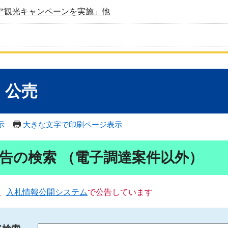
ア観光キャンペーンを実施」他
・公売
示
大きな文字で印刷ページ表示
告の検索 （電子調達案件以外）
、
入札情報公開システム
で公告しています