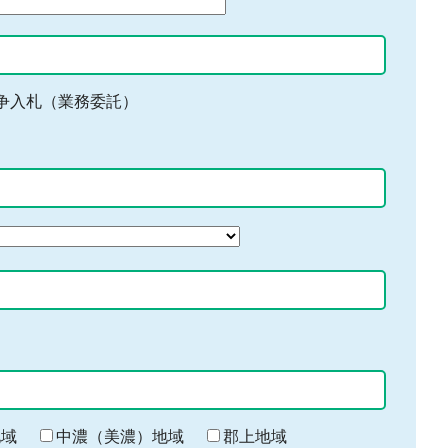
争入札（業務委託）
地域
中濃（美濃）地域
郡上地域