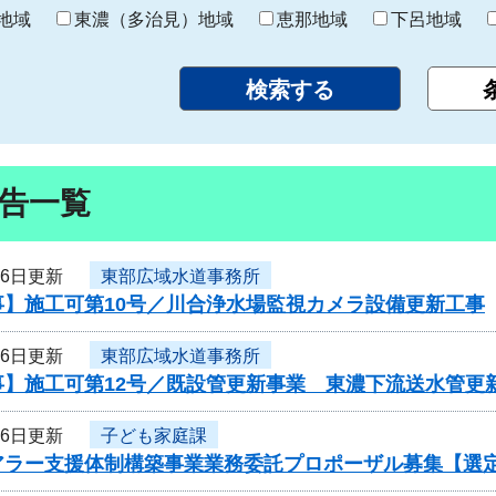
り
地域
東濃（多治見）地域
恵那地域
下呂地域
告一覧
26日更新
東部広域水道事務所
事】施工可第10号／川合浄水場監視カメラ設備更新工事
26日更新
東部広域水道事務所
事】施工可第12号／既設管更新事業 東濃下流送水管更新
26日更新
子ども家庭課
アラー支援体制構築事業業務委託プロポーザル募集【選