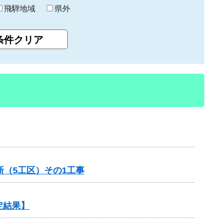
飛騨地域
県外
（5工区）その1工事
定結果】