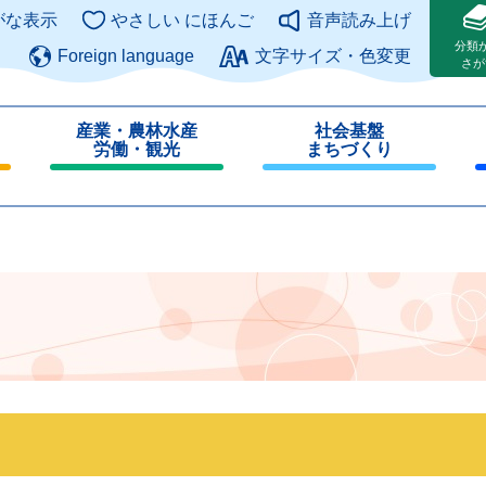
このページの本文へ
がな表示
やさしい にほんご
音声読み上げ
分類
Foreign language
文字サイズ・色変更
さが
産業・農林水産
社会基盤
労働・観光
まちづくり
閉
閉
じ
じ
る
る