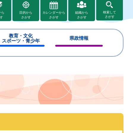
検索して
から
目的から
カレンダーから
組織から
さがす
す
さがす
さがす
さがす
教育・文化
県政情報
スポーツ・青少年
閉
閉
じ
じ
る
る