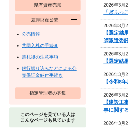
2026年3月
県有資産売却
「ぎふっ
差押財産公売
2026年3月
【選定結
公売情報
師派遣委
共同入札の手続き
2026年3月
落札後の注意事項
【選定結
銀行振り込みなどによる公
2026年3月
売保証金納付手続き
【令和8
指定管理者の募集
2026年3月
【建設工
事に関す
このページを見ている人は
こんなページも見ています
2026年3月