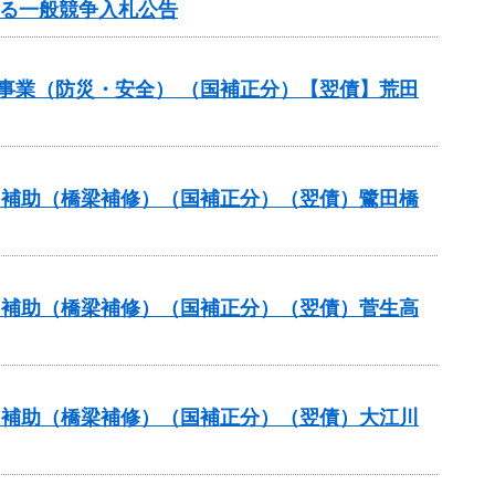
する一般競争入札公告
災事業（防災・安全） （国補正分）【翌債】荒田
ナンス補助（橋梁補修）（国補正分）（翌債）鷺田橋
ナンス補助（橋梁補修）（国補正分）（翌債）菅生高
ナンス補助（橋梁補修）（国補正分）（翌債）大江川