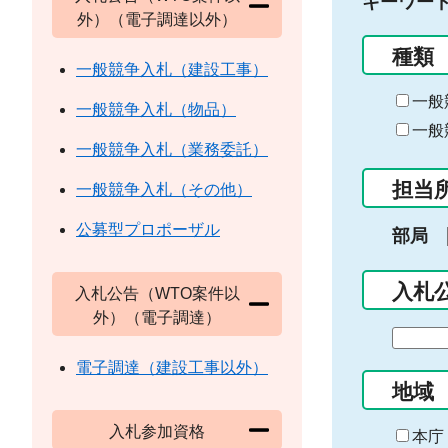
キーワー
外）（電子調達以外）
種類
一般競争入札（建設工事）
一般
一般競争入札（物品）
一般
一般競争入札（業務委託）
担当
一般競争入札（その他）
公募型プロポーザル
部局
入札
入札公告（WTO案件以
外）（電子調達）
期
間
電子調達（建設工事以外）
の
地域
始
入札参加資格
ま
本庁