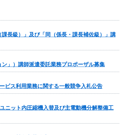
（課長級）」及び「同（係長・課長補佐級）」講
ョン」）講師派遣委託業務プロポーザル募集
サービス利用業務に関する一般競争入札公告
プユニット内圧縮機入替及び主電動機分解整備工