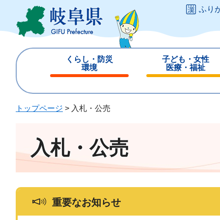
ペ
メ
ふり
ー
ニ
ジ
ュ
の
ー
先
を
くらし・防災
子ども・女性
頭
飛
環境
医療・福祉
で
ば
閉
閉
す
し
じ
じ
。
て
る
る
トップページ
>
入札・公売
本
文
へ
入札・公売
重要なお知らせ