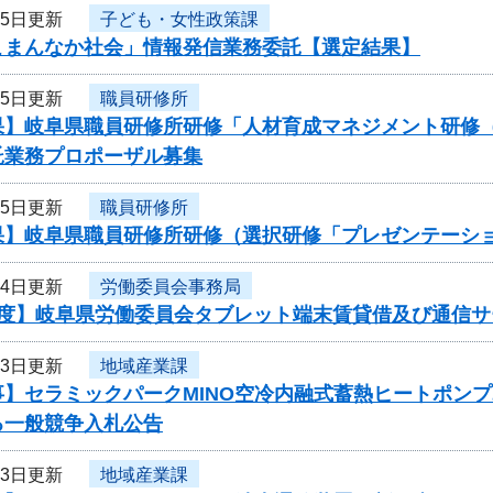
25日更新
子ども・女性政策課
こまんなか社会」情報発信業務委託【選定結果】
25日更新
職員研修所
果】岐阜県職員研修所研修「人材育成マネジメント研修
託業務プロポーザル募集
25日更新
職員研修所
果】岐阜県職員研修所研修（選択研修「プレゼンテーシ
24日更新
労働委員会事務局
年度】岐阜県労働委員会タブレット端末賃貸借及び通信
23日更新
地域産業課
事】セラミックパークMINO空冷内融式蓄熱ヒートポン
る一般競争入札公告
23日更新
地域産業課