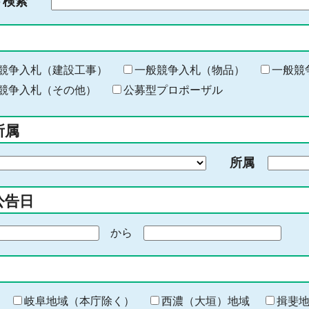
ド検索
検
索
す
る
キ
競争入札（建設工事）
一般競争入札（物品）
一般競
ー
競争入札（その他）
公募型プロポーザル
ワ
ー
所属
ド
を
所属
入
力
公告日
から
期
間
の
終
わ
岐阜地域（本庁除く）
西濃（大垣）地域
揖斐