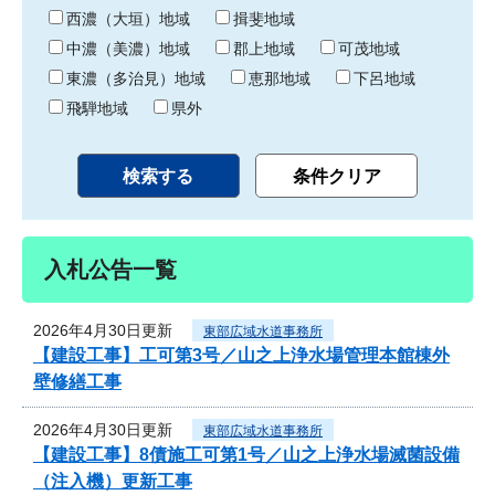
り
西濃（大垣）地域
揖斐地域
中濃（美濃）地域
郡上地域
可茂地域
東濃（多治見）地域
恵那地域
下呂地域
飛騨地域
県外
入札公告一覧
2026年4月30日更新
東部広域水道事務所
【建設工事】工可第3号／山之上浄水場管理本館棟外
壁修繕工事
2026年4月30日更新
東部広域水道事務所
【建設工事】8債施工可第1号／山之上浄水場滅菌設備
（注入機）更新工事