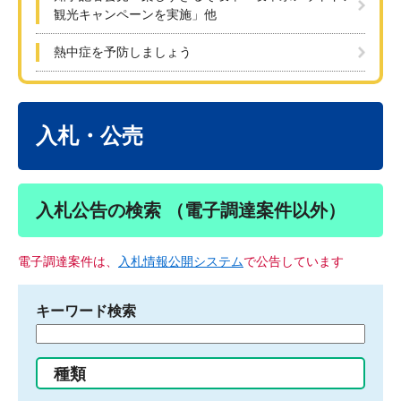
観光キャンペーンを実施」他
熱中症を予防しましょう
本
文
入札・公売
入札公告の検索 （電子調達案件以外）
電子調達案件は、
入札情報公開システム
で公告しています
キーワード検索
検
索
す
種類
る