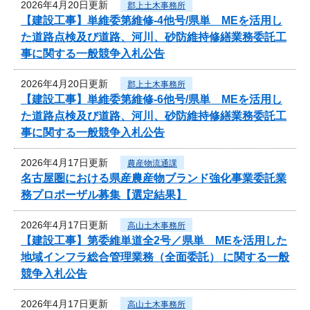
2026年4月20日更新
郡上土木事務所
【建設工事】単維委第維修‐4他号/県単 MEを活用し
た道路点検及び道路、河川、砂防維持修繕業務委託工
事に関する一般競争入札公告
2026年4月20日更新
郡上土木事務所
【建設工事】単維委第維修‐6他号/県単 MEを活用し
た道路点検及び道路、河川、砂防維持修繕業務委託工
事に関する一般競争入札公告
2026年4月17日更新
農産物流通課
名古屋圏における県産農産物ブランド強化事業委託業
務プロポーザル募集【選定結果】
2026年4月17日更新
高山土木事務所
【建設工事】第委維単道全2号／県単 MEを活用した
地域インフラ総合管理業務（全面委託） に関する一般
競争入札公告
2026年4月17日更新
高山土木事務所