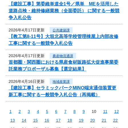
【建設工事】第委維単道全1号／県単 MEを活用した
道路点検・維持修繕業務（全面委託） に関する一般競
争入札公告
2026年4月17日更新
公共建築課
【教工第8-11号】大垣北高等学校管理棟屋上内部改修
工事に関する一般競争入札公告
2026年4月17日更新
農産物流通課
首都圏・関西圏における県産食材販路拡大促進事業委
託業務プロポーザル募集【選定結果】
2026年4月16日更新
地域産業課
【建設工事】セラミックパークMINO端末通信装置更
新工事に関する一般競争入札公告（再掲載）
1
2
3
4
5
6
7
8
9
10
11
12
13
14
15
16
17
18
19
20
21
22