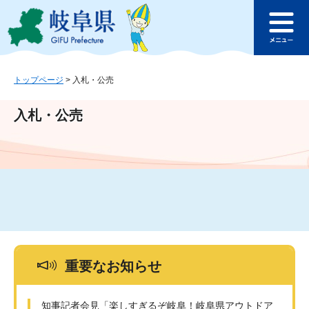
ペ
メ
このページの本文へ
ー
ニ
メ
ジ
ュ
ニ
の
ー
ュ
先
を
ー
頭
飛
トップページ
>
入札・公売
で
ば
す
し
入札・公売
。
て
本
文
へ
重要なお知らせ
知事記者会見「楽しすぎるぞ岐阜！岐阜県アウトドア