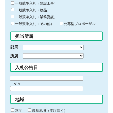
キ
一般競争入札（建設工事）
ー
一般競争入札（物品）
ワ
一般競争入札（業務委託）
ー
ド
一般競争入札（その他）
公募型プロポーザル
を
入
担当所属
力
部局
所属
入札公告日
期
から
間
期
の
間
始
地域
の
ま
終
り
わ
本庁
岐阜地域（本庁除く）