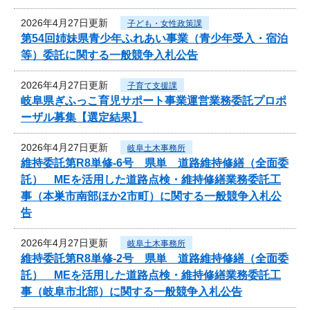
2026年4月27日更新
子ども・女性政策課
第54回姉妹県青少年ふれあい事業（青少年受入・宿泊
等）委託に関する一般競争入札公告
2026年4月27日更新
子育て支援課
岐阜県ぎふっこ育児サポート事業運営業務委託プロポ
ーザル募集【選定結果】
2026年4月27日更新
岐阜土木事務所
維持委託第R8単修-6号 県単 道路維持修繕（全面委
託） MEを活用した道路点検・維持修繕業務委託工
事（本巣市南部ほか2市町）に関する一般競争入札公
告
2026年4月27日更新
岐阜土木事務所
維持委託第R8単修-2号 県単 道路維持修繕（全面委
託） MEを活用した道路点検・維持修繕業務委託工
事（岐阜市北部）に関する一般競争入札公告