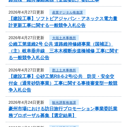
2026年4月27日更新
産業デジタル推進課
【建設工事】ソフトピアジャパン・アネックス電力量
計更新工事に関する一般競争入札公告
2026年4月27日更新
大垣土木事務所
公維工第道維2号 公共 道路維持修繕事業（国補正）
（主）岐阜垂井線 三本木横断歩道橋補修 工事に関す
る一般競争入札公告
2026年4月27日更新
郡上土木事務所
【建設工事】公砂工第R8-6-2号/公共 防災・安全交
付金（通常砂防事業）工事に関する事後審査型一般競
争入札公告
2026年4月24日更新
観光誘客推進課
豪州市場における訪日旅行プロモーション事業委託業
務プロポーザル募集【選定結果】