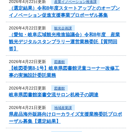
2026年4月22日更新
産業イノベーション推進課
（選定結果）令和8年度スタートアップとのオープン
イノベーション促進支援事業プロポーザル募集
2026年4月22日更新
観光企画課
（愛知・岐阜広域観光推進協議会）令和8年度 産業
観光デジタルスタンプラリー運営業務委託【質問回
答】
2026年4月22日更新
図書館
【岐図委第8-1号】岐阜県図書館児童コーナー改修工
事の実施設計委託業務
2026年4月22日更新
図書館
岐阜県図書館楽書交流サロン机椅子の調達
2026年4月21日更新
地域産業課
県産品海外販路向けローカライズ支援業務委託プロポ
ーザル募集【選定結果】