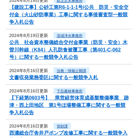
2024年8月19日更新
郡上土木事務所
【建設工事】公砂工第R6-1-1-1号/公共 防災・安全交
付金（火山砂防事業）工事に関する事後審査型一般競
争入札公告
2024年8月19日更新
流域浄水事務所
公共 社会資本整備総合交付金事業（防災・安全）木
曽川幹線（K84）人孔防食被覆工事（第401-C-062
号）に関する一般競争入札公告
2024年8月16日更新
法務・情報公開課
文書収発業務委託に関する一般競争入札
2024年8月16日更新
下呂農林事務所
【下経第0603号】 県営経営体育成基盤整備事業 跡
津・西上田地区 第1号ほ場整備工事に関する一般競
争入札公告
2024年8月16日更新
管財課
西濃総合庁舎井戸ポンプ改修工事に関する一般競争入