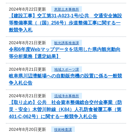
2024年8月22日更新
恵那土木事務所
【建設工事】交工第31-A023-1号/公共 交通安全施設
等整備事業（（国）256号）歩道整備工事に関する一
般競争入札
2024年8月21日更新
観光誘客推進課
令和6年度Webマップデータを活用した県内観光動向
等分析業務【選定結果】
2024年8月21日更新
地域スポーツ課
岐阜県川辺漕艇場への自動販売機の設置に係る一般競
争入札公告
2024年8月21日更新
流域浄水事務所
【取り止め】公共 社会資本整備総合交付金事業（防
災・安全）木曽川幹線（K84）人孔防食被覆工事（第
401-C-062号）に関する一般競争入札公告
2024年8月20日更新
技術検査課