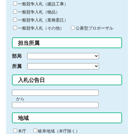
キ
一般競争入札（建設工事）
ー
一般競争入札（物品）
ワ
一般競争入札（業務委託）
ー
ド
一般競争入札（その他）
公募型プロポーザル
を
入
担当所属
力
部局
所属
入札公告日
期
から
間
期
の
間
始
地域
の
ま
終
り
わ
本庁
岐阜地域（本庁除く）