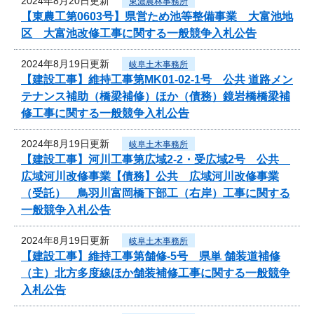
2024年8月20日更新
東濃農林事務所
【東農工第0603号】県営ため池等整備事業 大富池地
区 大富池改修工事に関する一般競争入札公告
2024年8月19日更新
岐阜土木事務所
【建設工事】維持工事第MK01-02-1号 公共 道路メン
テナンス補助（橋梁補修）ほか（債務）鏡岩橋橋梁補
修工事に関する一般競争入札公告
2024年8月19日更新
岐阜土木事務所
【建設工事】河川工事第広域2-2・受広域2号 公共
広域河川改修事業【債務】公共 広域河川改修事業
（受託） 鳥羽川富岡橋下部工（右岸）工事に関する
一般競争入札公告
2024年8月19日更新
岐阜土木事務所
【建設工事】維持工事第舗修-5号 県単 舗装道補修
（主）北方多度線ほか舗装補修工事に関する一般競争
入札公告