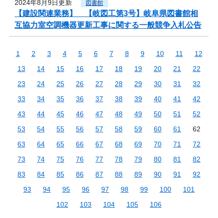
2024年8月9日更新
図書館
【建設関連業務】 【岐図工第3号】岐阜県図書館相
互協力室空調機器更新工事に関する一般競争入札公告
1
2
3
4
5
6
7
8
9
10
11
12
13
14
15
16
17
18
19
20
21
22
23
24
25
26
27
28
29
30
31
32
33
34
35
36
37
38
39
40
41
42
43
44
45
46
47
48
49
50
51
52
53
54
55
56
57
58
59
60
61
62
63
64
65
66
67
68
69
70
71
72
73
74
75
76
77
78
79
80
81
82
83
84
85
86
87
88
89
90
91
92
93
94
95
96
97
98
99
100
101
102
103
104
105
106