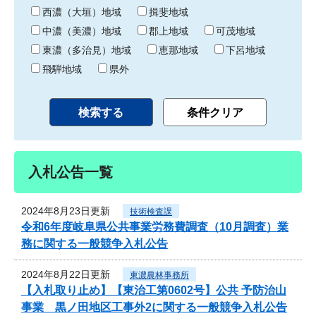
り
西濃（大垣）地域
揖斐地域
中濃（美濃）地域
郡上地域
可茂地域
東濃（多治見）地域
恵那地域
下呂地域
飛騨地域
県外
入札公告一覧
2024年8月23日更新
技術検査課
令和6年度岐阜県公共事業労務費調査（10月調査）業
務に関する一般競争入札公告
2024年8月22日更新
東濃農林事務所
【入札取り止め】【東治工第0602号】公共 予防治山
事業 黒ノ田地区工事外2に関する一般競争入札公告