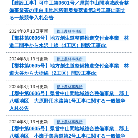
【建設工事】可中工第0601号／県営中山間地域総合整
備事業茶の里白川地区塔洞奥集落道第3号工事に関す
る一般競争入札公告
2024年8月13日更新
郡上農林事務所
【郡林第0606号】地方創生道整備推進交付金事業 林
道二間手から水沢上線（4工区）開設工事dc
2024年8月13日更新
郡上農林事務所
【郡林第0605号】地方創生道整備推進交付金事業 林
道大谷から大栃線（2工区）開設工事dc
2024年8月13日更新
郡上農林事務所
【郡中第0606号】県営中山間地域総合整備事業 郡上
八幡地区 大原野用水路第1号工事に関する一般競争
入札公告
2024年8月13日更新
郡上農林事務所
【郡中第0605号】県営中山間地域総合整備事業 郡上
八幡地区 小瀬子集落道第2号工事に関する一般競争