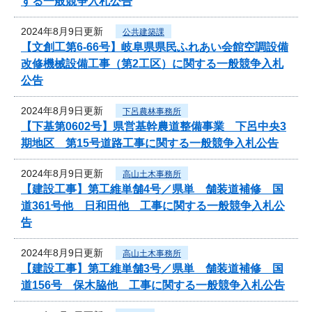
する一般競争入札公告
2024年8月9日更新
公共建築課
【文創工第6-66号】岐阜県県民ふれあい会館空調設備
改修機械設備工事（第2工区）に関する一般競争入札
公告
2024年8月9日更新
下呂農林事務所
【下基第0602号】県営基幹農道整備事業 下呂中央3
期地区 第15号道路工事に関する一般競争入札公告
2024年8月9日更新
高山土木事務所
【建設工事】第工維単舗4号／県単 舗装道補修 国
道361号他 日和田他 工事に関する一般競争入札公
告
2024年8月9日更新
高山土木事務所
【建設工事】第工維単舗3号／県単 舗装道補修 国
道156号 保木脇他 工事に関する一般競争入札公告