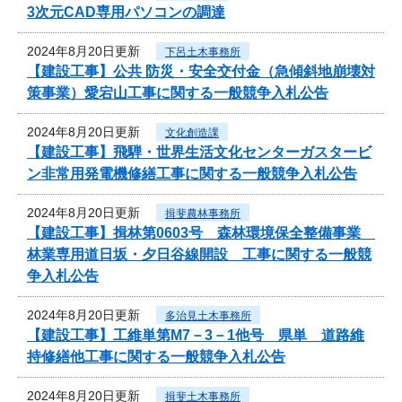
3次元CAD専用パソコンの調達
2024年8月20日更新
下呂土木事務所
【建設工事】公共 防災・安全交付金（急傾斜地崩壊対
策事業）愛宕山工事に関する一般競争入札公告
2024年8月20日更新
文化創造課
【建設工事】飛騨・世界生活文化センターガスタービ
ン非常用発電機修繕工事に関する一般競争入札公告
2024年8月20日更新
揖斐農林事務所
【建設工事】揖林第0603号 森林環境保全整備事業
林業専用道日坂・夕日谷線開設 工事に関する一般競
争入札公告
2024年8月20日更新
多治見土木事務所
【建設工事】工維単第M7－3－1他号 県単 道路維
持修繕他工事に関する一般競争入札公告
2024年8月20日更新
揖斐土木事務所