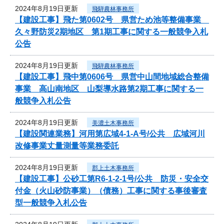
2024年8月19日更新
飛騨農林事務所
【建設工事】飛た第0602号 県営ため池等整備事業
久々野防災2期地区 第1期工事に関する一般競争入札
公告
2024年8月19日更新
飛騨農林事務所
【建設工事】飛中第0606号 県営中山間地域総合整備
事業 高山南地区 山梨導水路第2期工事に関する一
般競争入札公告
2024年8月19日更新
美濃土木事務所
【建設関連業務】河用第広域4-1-A号/公共 広域河川
改修事業丈量測量等業務委託
2024年8月19日更新
郡上土木事務所
【建設工事】公砂工第R6-1-2-1号/公共 防災・安全交
付金（火山砂防事業）（債務）工事に関する事後審査
型一般競争入札公告