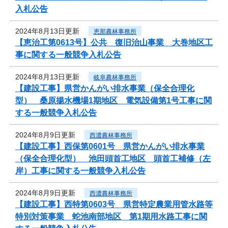
入札公告
2024年8月13日更新
恵那農林事務所
【恵治工第0613号】公共 復旧治山事業 大巻地区工
事に関する一般競争入札公告
2024年8月13日更新
岐阜農林事務所
【建設工事】県営かんがい排水事業（保全合理化
型） 桑原揚水機場1期地区 電気設備第1号工事に関
する一般競争入札公告
2024年8月9日更新
西濃農林事務所
【建設工事】西保第0601号 県営かんがい排水事業
（保全合理化型） 池田頭首工地区 頭首工補修（左
岸）工事に関する一般競争入札公告
2024年8月9日更新
西濃農林事務所
【建設工事】西特第0603号 県営特定農業用管水路等
特別対策事業 蛇池南部地区 第1期用水路工事に関