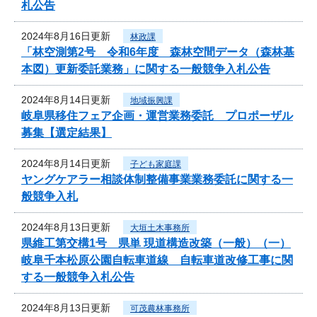
札公告
2024年8月16日更新
林政課
「林空測第2号 令和6年度 森林空間データ（森林基
本図）更新委託業務」に関する一般競争入札公告
2024年8月14日更新
地域振興課
岐阜県移住フェア企画・運営業務委託 プロポーザル
募集【選定結果】
2024年8月14日更新
子ども家庭課
ヤングケアラー相談体制整備事業業務委託に関する一
般競争入札
2024年8月13日更新
大垣土木事務所
県維工第交構1号 県単 現道構造改築（一般）（一）
岐阜千本松原公園自転車道線 自転車道改修工事に関
する一般競争入札公告
2024年8月13日更新
可茂農林事務所