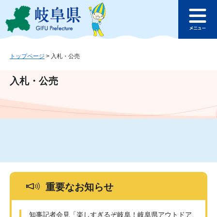
ペ
メ
このページの本文へ
ー
ニ
メ
ジ
ュ
ニ
の
ー
ュ
先
を
ー
頭
飛
トップページ
>
入札・公売
で
ば
す
し
入札・公売
。
て
本
文
へ
重要なお知らせ
知事記者会見「楽しすぎるぞ岐阜！岐阜県アウトドア