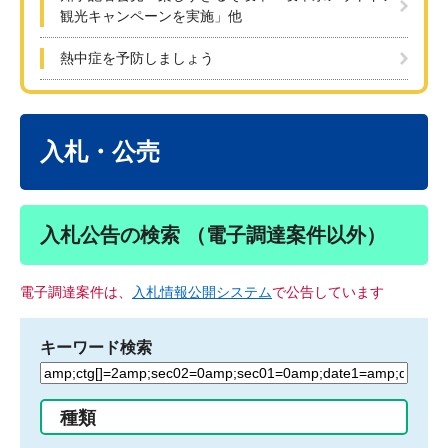
観光キャンペーンを実施」他
熱中症を予防しましょう
本
文
入札・公売
入札公告の検索 （電子調達案件以外）
電子調達案件は、
入札情報公開システム
で公告しています
キーワード検索
検
索
す
種類
る