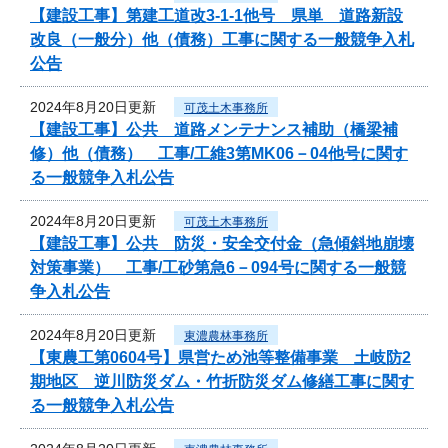
【建設工事】第建工道改3-1-1他号 県単 道路新設
改良（一般分）他（債務）工事に関する一般競争入札
公告
2024年8月20日更新
可茂土木事務所
【建設工事】公共 道路メンテナンス補助（橋梁補
修）他（債務） 工事/工維3第MK06－04他号に関す
る一般競争入札公告
2024年8月20日更新
可茂土木事務所
【建設工事】公共 防災・安全交付金（急傾斜地崩壊
対策事業） 工事/工砂第急6－094号に関する一般競
争入札公告
2024年8月20日更新
東濃農林事務所
【東農工第0604号】県営ため池等整備事業 土岐防2
期地区 逆川防災ダム・竹折防災ダム修繕工事に関す
る一般競争入札公告