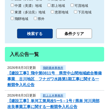
中濃（美濃）地域
郡上地域
可茂地域
東濃（多治見）地域
恵那地域
下呂地域
飛騨地域
県外
入札公告一覧
2026年8月3日更新
飛騨農林事務所
【建設工事】飛中第0811号 県営中山間地域総合整備
事業 古川地区 フナガワ水路第1期工事に関する一
般競争入札公告
2026年8月3日更新
郡上土木事務所
【建設工事】単河工第局改5ー5－1号 / 県単 河川局部
改良事業工事に関する一般競争入札公告