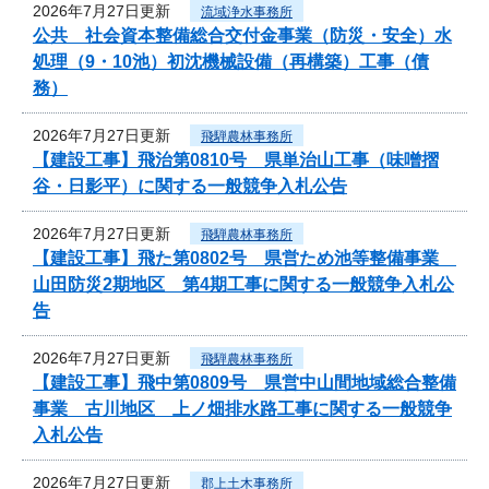
2026年7月27日更新
流域浄水事務所
公共 社会資本整備総合交付金事業（防災・安全）水
処理（9・10池）初沈機械設備（再構築）工事（債
務）
2026年7月27日更新
飛騨農林事務所
【建設工事】飛治第0810号 県単治山工事（味噌摺
谷・日影平）に関する一般競争入札公告
2026年7月27日更新
飛騨農林事務所
【建設工事】飛た第0802号 県営ため池等整備事業
山田防災2期地区 第4期工事に関する一般競争入札公
告
2026年7月27日更新
飛騨農林事務所
【建設工事】飛中第0809号 県営中山間地域総合整備
事業 古川地区 上ノ畑排水路工事に関する一般競争
入札公告
2026年7月27日更新
郡上土木事務所