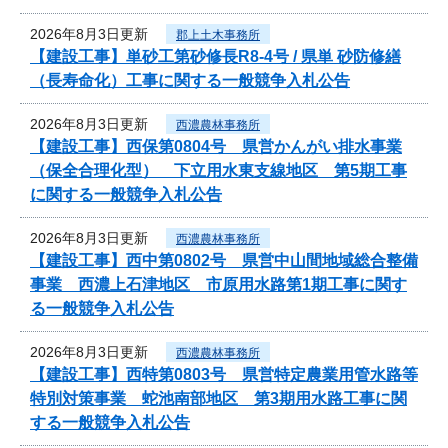
2026年8月3日更新
郡上土木事務所
【建設工事】単砂工第砂修長R8-4号 / 県単 砂防修繕
（長寿命化）工事に関する一般競争入札公告
2026年8月3日更新
西濃農林事務所
【建設工事】西保第0804号 県営かんがい排水事業
（保全合理化型） 下立用水東支線地区 第5期工事
に関する一般競争入札公告
2026年8月3日更新
西濃農林事務所
【建設工事】西中第0802号 県営中山間地域総合整備
事業 西濃上石津地区 市原用水路第1期工事に関す
る一般競争入札公告
2026年8月3日更新
西濃農林事務所
【建設工事】西特第0803号 県営特定農業用管水路等
特別対策事業 蛇池南部地区 第3期用水路工事に関
する一般競争入札公告