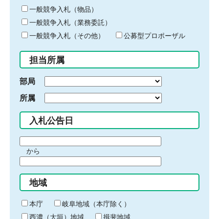
ー
一般競争入札（物品）
ワ
一般競争入札（業務委託）
ー
ド
一般競争入札（その他）
公募型プロポーザル
を
入
担当所属
力
部局
所属
入札公告日
期
から
間
期
の
間
始
地域
の
ま
終
り
わ
本庁
岐阜地域（本庁除く）
り
西濃（大垣）地域
揖斐地域