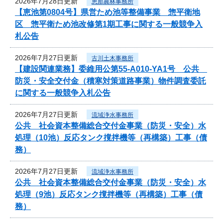
2026年7月28日更新
恵那農林事務所
【恵池第0804号】県営ため池等整備事業 惣平衛地
区 惣平衛ため池改修第1期工事に関する一般競争入
札公告
2026年7月27日更新
古川土木事務所
【建設関連業務】委維用公第55-A010-YA1号 公共
防災・安全交付金（積寒対策道路事業）物件調査委託
に関する一般競争入札公告
2026年7月27日更新
流域浄水事務所
公共 社会資本整備総合交付金事業（防災・安全）水
処理（10池）反応タンク撹拌機等（再構築）工事（債
務）
2026年7月27日更新
流域浄水事務所
公共 社会資本整備総合交付金事業（防災・安全）水
処理（9池）反応タンク撹拌機等（再構築）工事（債
務）