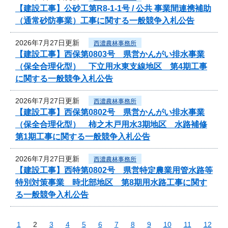
【建設工事】公砂工第R8-1-1号 / 公共 事業間連携補助
（通常砂防事業）工事に関する一般競争入札公告
2026年7月27日更新
西濃農林事務所
【建設工事】西保第0803号 県営かんがい排水事業
（保全合理化型） 下立用水東支線地区 第4期工事
に関する一般競争入札公告
2026年7月27日更新
西濃農林事務所
【建設工事】西保第0802号 県営かんがい排水事業
（保全合理化型） 柿之木戸用水3期地区 水路補修
第1期工事に関する一般競争入札公告
2026年7月27日更新
西濃農林事務所
【建設工事】西特第0802号 県営特定農業用管水路等
特別対策事業 時北部地区 第8期用水路工事に関す
る一般競争入札公告
1
2
3
4
5
6
7
8
9
10
11
12