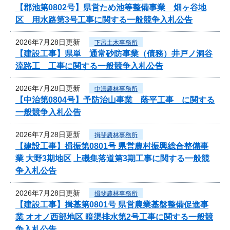
【郡池第0802号】県営ため池等整備事業 畑ヶ谷地
区 用水路第3号工事に関する一般競争入札公告
2026年7月28日更新
下呂土木事務所
【建設工事】県単 通常砂防事業（債務）井戸ノ洞谷
流路工 工事に関する一般競争入札公告
2026年7月28日更新
中濃農林事務所
【中治第0804号】予防治山事業 蔭平工事 に関する
一般競争入札公告
2026年7月28日更新
揖斐農林事務所
【建設工事】揖振第0801号 県営農村振興総合整備事
業 大野3期地区 上磯集落道第3期工事に関する一般競
争入札公告
2026年7月28日更新
揖斐農林事務所
【建設工事】揖基第0801号 県営農業基盤整備促進事
業 オオノ西部地区 暗渠排水第2号工事に関する一般競
争入札公告