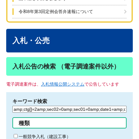
令和8年第3回定例会答弁速報について
本
文
入札・公売
入札公告の検索 （電子調達案件以外）
電子調達案件は、
入札情報公開システム
で公告しています
キーワード検索
検
索
す
種類
る
キ
一般競争入札（建設工事）