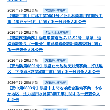
2026年7月28日更新
可茂農林事務所
【建設工事】可林工第0801号／公共林業専用道開設工
事（瀬戸ヶ平線）に関する一般競争入札公告
2026年7月28日更新
多治見土木事務所
【建設関連業務】委建単第道改-7-12-S2号 県単 道
路新設改良（一般分）道路構造物設計業務委託に関す
る一般競争入札公告
2026年7月28日更新
恵那農林事務所
【恵池防第0801号】県営ため池防災対策事業 打杭地
区 下流排水路第4期工事に関する一般競争入札公告
2026年7月28日更新
恵那農林事務所
【恵中第0803号】県営中山間地域総合整備事業 やさ
か地区 法力屋用水路第3期工事に関する一般競争入
札公告