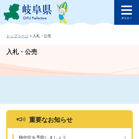
ペ
メ
このページの本文へ
ー
ニ
メ
ジ
ュ
ニ
の
ー
ュ
先
を
ー
頭
飛
トップページ
>
入札・公売
で
ば
す
し
入札・公売
。
て
本
文
へ
重要なお知らせ
熱中症を予防しましょう