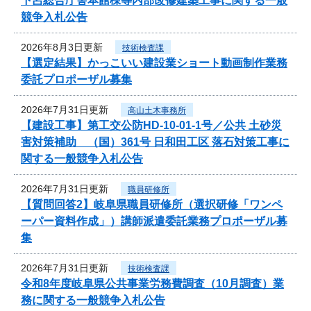
下呂総合庁舎本館棟等内部改修建築工事に関する一般
競争入札公告
2026年8月3日更新
技術検査課
【選定結果】かっこいい建設業ショート動画制作業務
委託プロポーザル募集
2026年7月31日更新
高山土木事務所
【建設工事】第工交公防HD-10-01-1号／公共 土砂災
害対策補助 （国）361号 日和田工区 落石対策工事に
関する一般競争入札公告
2026年7月31日更新
職員研修所
【質問回答2】岐阜県職員研修所（選択研修「ワンペ
ーパー資料作成」）講師派遣委託業務プロポーザル募
集
2026年7月31日更新
技術検査課
令和8年度岐阜県公共事業労務費調査（10月調査）業
務に関する一般競争入札公告