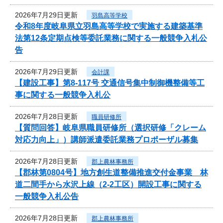
2026年7月29日更新
羽島高等学校
令和8年度岐阜県立羽島高等学校で実施する建築基準
法第12条定期点検等委託業務に関する一般競争入札公
告
2026年7月29日更新
会計課
【建設工事】第8-117号 交通信号集中制御機整備等工
事に関する一般競争入札公
2026年7月28日更新
職員研修所
【質問回答】岐阜県職員研修所（選択研修「クレーム
対応力向上」）講師派遣委託業務プロポーザル募集
2026年7月28日更新
郡上農林事務所
【郡林第0804号】地方創生道整備推進交付金事業 林
道二間手から水沢上線（2-2工区）開設工事に関する
一般競争入札公告
2026年7月28日更新
郡上農林事務所