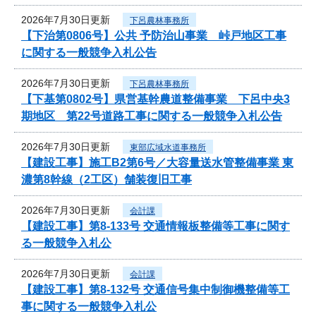
2026年7月30日更新
下呂農林事務所
【下治第0806号】公共 予防治山事業 峠戸地区工事
に関する一般競争入札公告
2026年7月30日更新
下呂農林事務所
【下基第0802号】県営基幹農道整備事業 下呂中央3
期地区 第22号道路工事に関する一般競争入札公告
2026年7月30日更新
東部広域水道事務所
【建設工事】施工B2第6号／大容量送水管整備事業 東
濃第8幹線（2工区）舗装復旧工事
2026年7月30日更新
会計課
【建設工事】第8-133号 交通情報板整備等工事に関す
る一般競争入札公
2026年7月30日更新
会計課
【建設工事】第8-132号 交通信号集中制御機整備等工
事に関する一般競争入札公