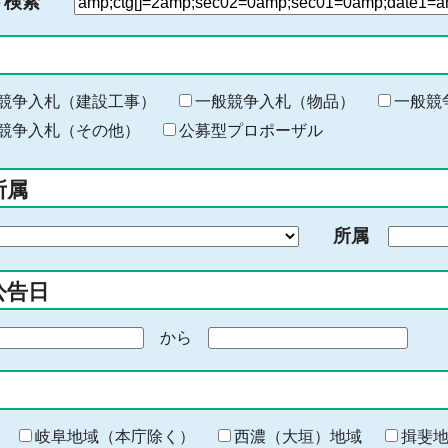
ド検索
検
索
す
る
キ
競争入札（建設工事）
一般競争入札（物品）
一般競
ー
競争入札（その他）
公募型プロポーザル
ワ
ー
所属
ド
を
所属
入
力
公告日
から
期
間
の
終
わ
岐阜地域（本庁除く）
西濃（大垣）地域
揖斐