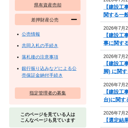
県有資産売却
【建設工
関する一
差押財産公売
2026年7月
公売情報
【建設工事
事に関す
共同入札の手続き
2026年7月
落札後の注意事項
【建設工事
銀行振り込みなどによる公
脚) に関
売保証金納付手続き
2026年7月
【建設工事
指定管理者の募集
台)に関す
2026年7月
このページを見ている人は
【選定結
こんなページも見ています