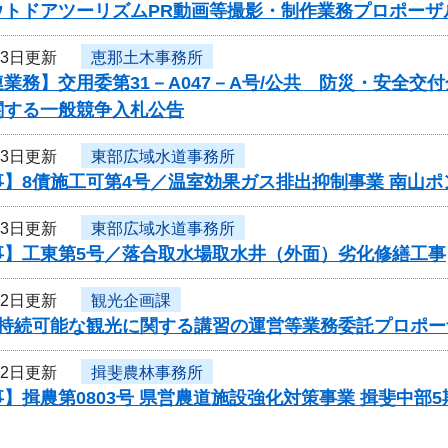
ウトドアツーリズムPR動画等撮影・制作業務プロポーザ
23日更新
恵那土木事務所
業務】交用委第31－A047－A号/公共 防災・安全交
関する一般競争入札公告
23日更新
東部広域水道事務所
事】8債施工可第4号／温室効果ガス排出抑制事業 南山
23日更新
東部広域水道事務所
事】工東第5号／落合取水場取水井（外面）劣化修繕工事
22日更新
観光企画課
度持続可能な観光に関する講習の運営等業務委託プロポー
22日更新
揖斐農林事務所
】揖農第0803号 県営農道施設強化対策事業 揖斐中部