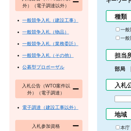
キーワー
外）（電子調達以外）
種類
一般競争入札（建設工事）
一般
一般競争入札（物品）
一般
一般競争入札（業務委託）
担当
一般競争入札（その他）
公募型プロポーザル
部局
入札
入札公告（WTO案件以
外）（電子調達）
期
間
電子調達（建設工事以外）
の
地域
始
入札参加資格
ま
本庁