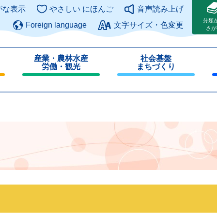
このページの本文へ
がな表示
やさしい にほんご
音声読み上げ
分類
Foreign language
文字サイズ・色変更
さが
産業・農林水産
社会基盤
労働・観光
まちづくり
閉
閉
じ
じ
る
る