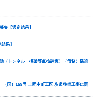
募集【選定結果】
定結果】
補助（トンネル・橋梁等点検調査）（債務）橋梁
助 （国）158号 上岡本町工区 歩道整備工事に関