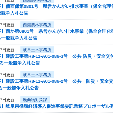
事】債西保第0801号 県営かんがい排水事業（保全合
般競争入札公告
27日更新
西濃農林事務所
】西か第0801号 県営かんがい排水事業（保全合理化
る一般競争入札公告
27日更新
岐阜土木事務所
】建設工事第R8-11-A01-086-3号 公共 防災・安全
する一般競争入札公告
27日更新
岐阜土木事務所
】建設工事第R8-11-A01-086-2号 公共 防災・安全
る一般競争入札公告
27日更新
廃棄物対策課
果】岐阜県循環経済導入促進事業委託業務プロポーザル