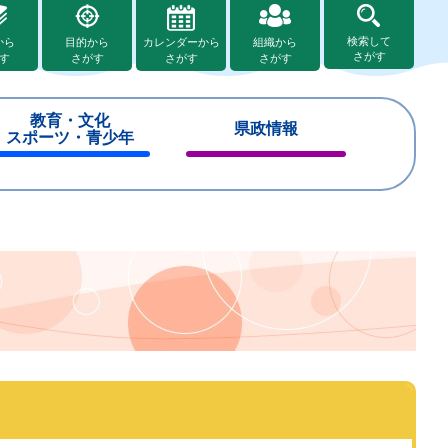
検索して
から
目的から
カレンダーから
組織から
さがす
す
さがす
さがす
さがす
教育・文化
県政情報
スポーツ・青少年
閉
閉
じ
じ
る
る