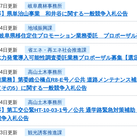
27日更新
岐阜農林事務所
事】県単治山事業 和井谷に関する一般競争入札公告
24日更新
地域振興課
度岐阜県移住定住プロモーション業務委託 プロポーザル
24日更新
省エネ・再エネ社会推進課
水力発電導入可能性調査委託業務プロポーザル募集【選
24日更新
高山土木事務所
業務】第委維公橋点R8-E号／公共 道路メンテナンス
（その5）に関する一般競争入札公告
24日更新
高山土木事務所
】第工交公緊HT-10-03-1号／公共 通学路緊急対策補
競争入札公告
23日更新
観光誘客推進課