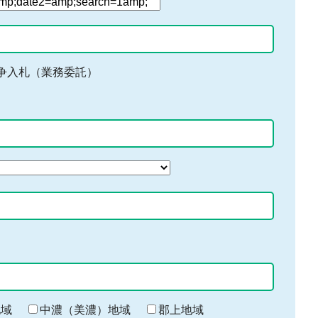
争入札（業務委託）
地域
中濃（美濃）地域
郡上地域