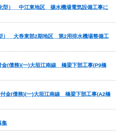
理化型） 中江東地区 揚水機場電気設備工事に
型） 大巻東部2期地区 第2用排水機場整備工
交付金(債務)(一)大垣江南線 橋梁下部工事(P9橋
交付金(債務)(一)大垣江南線 橋梁下部工事(A2橋
募集