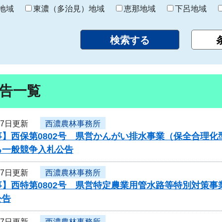
り
地域
東濃（多治見）地域
恵那地域
下呂地域
告一覧
27日更新
西濃農林事務所
】西保第0802号 県営かんがい排水事業（保全合理化
る一般競争入札公告
27日更新
西濃農林事務所
事】西特第0802号 県営特定農業用管水路等特別対策
公告
27日更新
西濃農林事務所