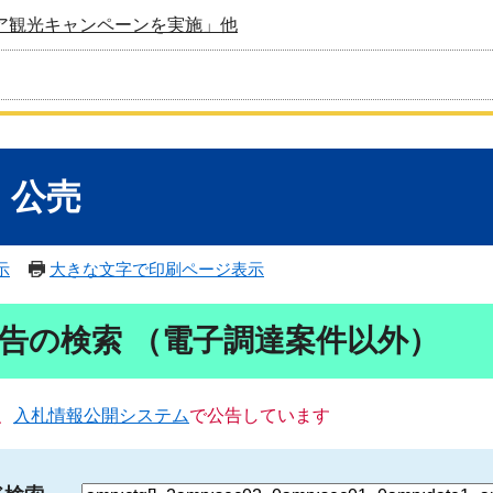
ア観光キャンペーンを実施」他
・公売
示
大きな文字で印刷ページ表示
告の検索 （電子調達案件以外）
、
入札情報公開システム
で公告しています