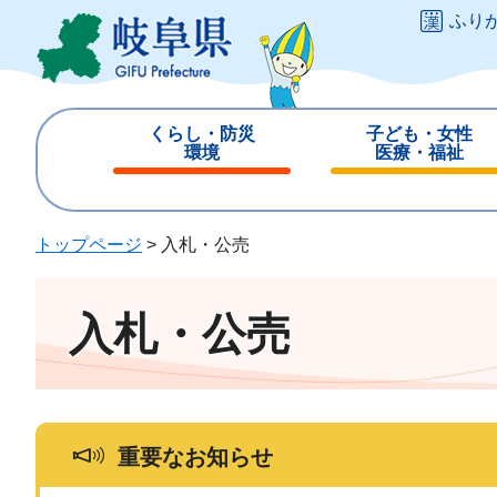
ペ
メ
ふり
ー
ニ
ジ
ュ
の
ー
先
を
くらし・防災
子ども・女性
頭
飛
環境
医療・福祉
で
ば
閉
閉
す
し
じ
じ
。
て
る
る
トップページ
>
入札・公売
本
文
へ
入札・公売
重要なお知らせ