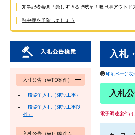
知事記者会見「楽しすぎるぞ岐阜！岐阜県アウトド
熱中症を予防しましょう
本
入札
文
印刷ページ表
入札公告（WTO案件）
入札公
一般競争入札（建設工事）
一般競争入札（建設工事以
電子調達案件は
外）
入札公告（WTO案件以