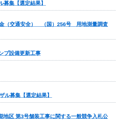
ル募集【選定結果】
付金（交通安全） （国）256号 用地測量調査
ポンプ設備更新工事
ザル募集【選定結果】
5期地区 第3号舗装工事に関する一般競争入札公