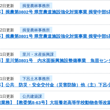
22日更新
揖斐農林事務所
】揖農第0802号 県営農道施設強化対策事業 揖斐中部
22日更新
揖斐農林事務所
】揖農第0801号 県営農道施設強化対策事業 揖斐中部
21日更新
里川・水産振興課
事】里川第0801号 内水面振興施設整備事業 魚苗セ
21日更新
下呂土木事務所
事】公共 防災・安全交付金（災害防除）他（主）下呂
21日更新
公共建築課
連業務】【教委第8-63号】大垣養老高等学校動物舎等