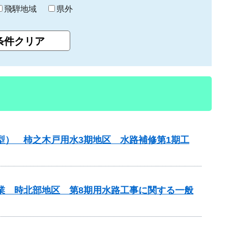
飛騨地域
県外
型） 柿之木戸用水3期地区 水路補修第1期工
事業 時北部地区 第8期用水路工事に関する一般