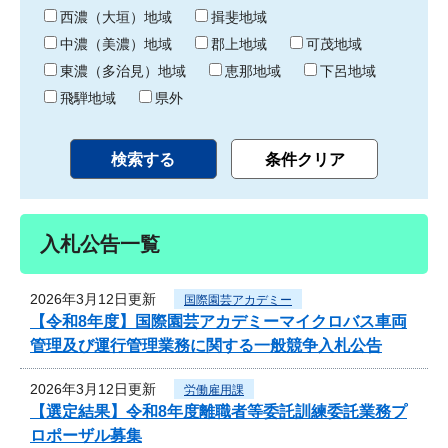
り
西濃（大垣）地域
揖斐地域
中濃（美濃）地域
郡上地域
可茂地域
東濃（多治見）地域
恵那地域
下呂地域
飛騨地域
県外
入札公告一覧
2026年3月12日更新
国際園芸アカデミー
【令和8年度】国際園芸アカデミーマイクロバス車両
管理及び運行管理業務に関する一般競争入札公告
2026年3月12日更新
労働雇用課
【選定結果】令和8年度離職者等委託訓練委託業務プ
ロポーザル募集