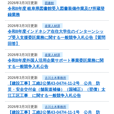
2026年3月3日更新
図書館
令和8年度 岐阜県図書館受入図書装備作業及び所蔵登
録業務
2026年3月3日更新
産業人材課
令和8年度インドネシア在住大学生のインターンシッ
プ受入支援委託業務に関する一般競争入札公告【質問
回答】
2026年3月3日更新
産業人材課
令和8年度外国人活用企業サポート事業委託業務に関
する一般競争入札公告
2026年3月3日更新
古川土木事務所
【建設工事】工維2公第43-047H-11-2号 公共 防
災・安全交付金（舗装道補修）（国補正）（翌債）太
江工区工事 に関する一般競争入札公告
2026年3月3日更新
古川土木事務所
【建設工事】工維2公第43-047H-11-1号 公共 防