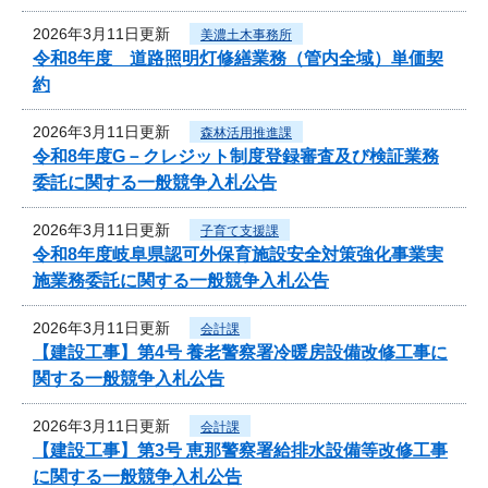
2026年3月11日更新
美濃土木事務所
令和8年度 道路照明灯修繕業務（管内全域）単価契
約
2026年3月11日更新
森林活用推進課
令和8年度G－クレジット制度登録審査及び検証業務
委託に関する一般競争入札公告
2026年3月11日更新
子育て支援課
令和8年度岐阜県認可外保育施設安全対策強化事業実
施業務委託に関する一般競争入札公告
2026年3月11日更新
会計課
【建設工事】第4号 養老警察署冷暖房設備改修工事に
関する一般競争入札公告
2026年3月11日更新
会計課
【建設工事】第3号 恵那警察署給排水設備等改修工事
に関する一般競争入札公告