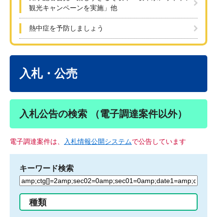
観光キャンペーンを実施」他
熱中症を予防しましょう
本
文
入札・公売
入札公告の検索 （電子調達案件以外）
電子調達案件は、
入札情報公開システム
で公告しています
キーワード検索
検
索
す
種類
る