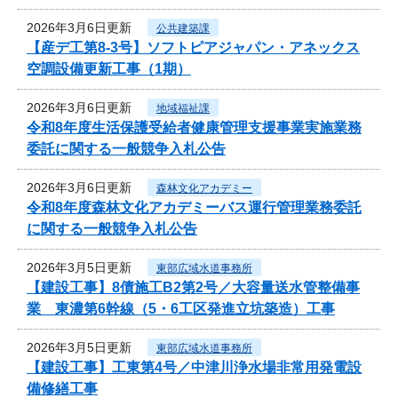
2026年3月6日更新
公共建築課
【産デ工第8-3号】ソフトピアジャパン・アネックス
空調設備更新工事（1期）
2026年3月6日更新
地域福祉課
令和8年度生活保護受給者健康管理支援事業実施業務
委託に関する一般競争入札公告
2026年3月6日更新
森林文化アカデミー
令和8年度森林文化アカデミーバス運行管理業務委託
に関する一般競争入札公告
2026年3月5日更新
東部広域水道事務所
【建設工事】8債施工B2第2号／大容量送水管整備事
業 東濃第6幹線（5・6工区発進立坑築造）工事
2026年3月5日更新
東部広域水道事務所
【建設工事】工東第4号／中津川浄水場非常用発電設
備修繕工事