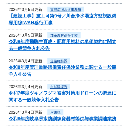
2026年3月5日更新
東部広域水道事務所
【建設工事】施工可第9号／川合浄水場遠方監視設備
専用線IWAN移行工事
2026年3月5日更新
加茂農林高等学校
令和8年度飛騨牛育成・肥育用飼料の単価契約に関す
る一般競争入札公告
2026年3月4日更新
道路維持課
令和8年度管理道路賠償責任保険業務に関する一般競
争入札公告
2026年3月4日更新
自然環境課
令和7年度ツキノワグマ被害対策用ドローンの調達に
関する一般競争入札公告
2026年3月4日更新
河川課
令和8年度岐阜県水防訓練資器材等供与事業調達業務