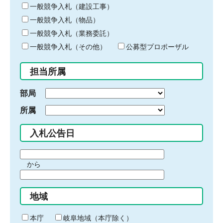
キ
一般競争入札（建設工事）
ー
一般競争入札（物品）
ワ
一般競争入札（業務委託）
ー
ド
一般競争入札（その他）
公募型プロポーザル
を
入
担当所属
力
部局
所属
入札公告日
期
から
間
期
の
間
始
地域
の
ま
終
り
わ
本庁
岐阜地域（本庁除く）