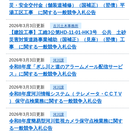
災・安全交付金（舗装道補修）（国補正）（翌債）平
湯工区工事 に関する一般競争入札公告
2026年3月3日更新
古川土木事務所
【建設工事】工維3公第HD-11-01-HK3号 公共 土砂
災害対策道路事業補助（国補正）（見座）（翌債）工
事 に関する一般競争入札公告
2026年3月3日更新
河川課
令和8年度「ぎふ川と道のアラームメール配信サービ
ス」に関する一般競争入札公告
2026年3月3日更新
河川課
令和8年度河川情報システム（ テレメータ・C C T V
） 保守点検業務に関する一般競争入札公告
2026年3月3日更新
河川課
令和8年度簡易型河川監視カメラ保守点検業務に関す
る一般競争入札公告