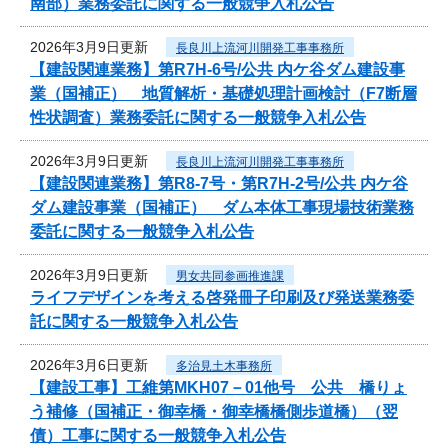
南部）業務委託に関する一般競争入札公告
2026年3月9日更新
長良川上流河川開発工事事務所
【建設関連業務】第R7H-6号/公共 内ケ谷ダム建設事
業（国補正） 地質解析・基礎処理計画検討（F7断層
性状調査）業務委託に関する一般競争入札公告
2026年3月9日更新
長良川上流河川開発工事事務所
【建設関連業務】第R8-7号・第R7H-2号/公共 内ケ谷
ダム建設事業（国補正） ダム本体工事現場技術業務
委託に関する一般競争入札公告
2026年3月9日更新
男女共同参画推進課
ライフデザインを考える啓発冊子印刷及び発送業務委
託に関する一般競争入札公告
2026年3月6日更新
多治見土木事務所
【建設工事】工維第MKH07－01他号 公共 橋りょ
う補修（国補正・御幸橋・御幸橋橋側歩道橋）（翌
債）工事に関する一般競争入札公告