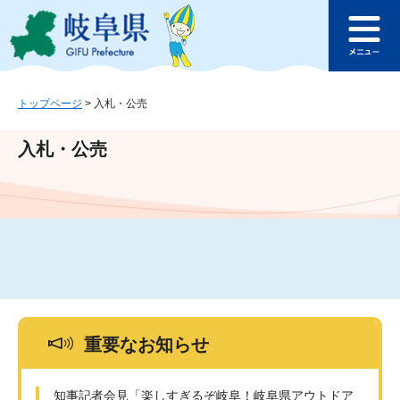
ペ
メ
このページの本文へ
ー
ニ
メ
ジ
ュ
ニ
の
ー
ュ
先
を
ー
頭
飛
トップページ
>
入札・公売
で
ば
す
し
入札・公売
。
て
本
文
へ
重要なお知らせ
知事記者会見「楽しすぎるぞ岐阜！岐阜県アウトドア