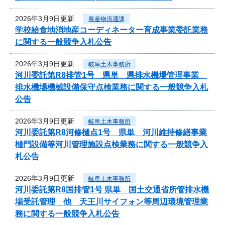
2026年3月9日更新
農産物流通課
学校給食地消地産コーディネーター育成事業委託業務
に関する一般競争入札公告
2026年3月9日更新
岐阜土木事務所
河川委託第R8排管1号 県単 県排水機場管理事業
排水機場機械設備保守点検業務に関する一般競争入札
公告
2026年3月9日更新
岐阜土木事務所
河川委託第R8河修樋点1号 県単 河川維持修繕事業
樋門設備等河川管理施設点検業務に関する一般競争入
札公告
2026年3月9日更新
岐阜土木事務所
河川委託第R8国排管1号 県単 国土交通省所管排水機
場受託管理 他 天王川サイフォン等周辺環境管理業
務に関する一般競争入札公告