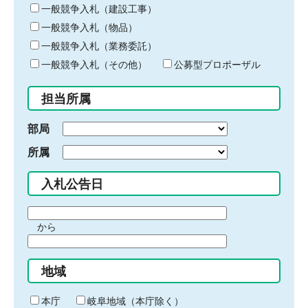
キ
一般競争入札（建設工事）
ー
一般競争入札（物品）
ワ
一般競争入札（業務委託）
ー
ド
一般競争入札（その他）
公募型プロポーザル
を
入
担当所属
力
部局
所属
入札公告日
期
から
間
期
の
間
始
地域
の
ま
終
り
わ
本庁
岐阜地域（本庁除く）