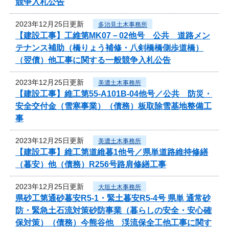
競争入札公告
2023年12月25日更新
多治見土木事務所
【建設工事】工維第MK07－02他号 公共 道路メン
テナンス補助（橋りょう補修・八剣橋橋側歩道橋）
（翌債）他工事に関する一般競争入札公告
2023年12月25日更新
美濃土木事務所
【建設工事】維工第55-A101B-04他号／公共 防災・
安全交付金（雪寒事業）（債務）板取除雪基地整備工
事
2023年12月25日更新
美濃土木事務所
【建設工事】維工第道維暮1他号／県単道路維持修繕
（暮安）他（債務）R256号路肩修繕工事
2023年12月25日更新
大垣土木事務所
県砂工第通砂暮安R5-1・緊土暮安R5-4号 県単 通常砂
防・緊急土石流対策砂防事業（暮らしの安全・安心確
保対策）（債務）今熊谷他 渓流保全工他工事に関す