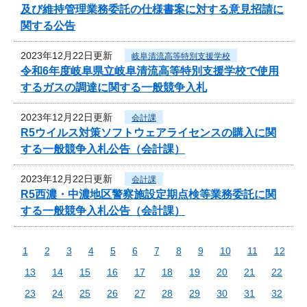
及び維持管理業務委託の仕様書案に対する意見招請に
関する公告
2023年12月22日更新
岐阜清流高等特別支援学校
令和6年度岐阜県立岐阜清流高等特別支援学校で使用
するガスの調達に関する一般競争入札
2023年12月22日更新
会計課
R5ウイルス対策ソフトウェアライセンスの購入に関
する一般競争入札公告（会計課）
2023年12月22日更新
会計課
R5西濃・中濃地区警察施設定期点検等業務委託に関
する一般競争入札公告（会計課）
1
2
3
4
5
6
7
8
9
10
11
12
13
14
15
16
17
18
19
20
21
22
23
24
25
26
27
28
29
30
31
32