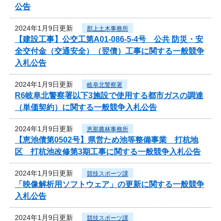
公告
2024年1月9日更新
郡上土木事務所
【建設工事】公交工第A01-086-5-4号 公共 防災・安
全交付金（交通安全）（翌債）工事に関する一般競争
入札公告
2024年1月9日更新
岐阜北警察署
R6岐阜北警察署以下3施設で使用する都市ガスの調達
（単価契約）に関する一般競争入札公告
2024年1月9日更新
恵那農林事務所
【恵池債第0502号】県営ため池等整備事業 打杭地
区 打杭池改修第3期工事に関する一般競争入札公告
2024年1月9日更新
競技スポーツ課
「映像解析用ソフトウェア」の更新に関する一般競争
入札公告
2024年1月9日更新
競技スポーツ課