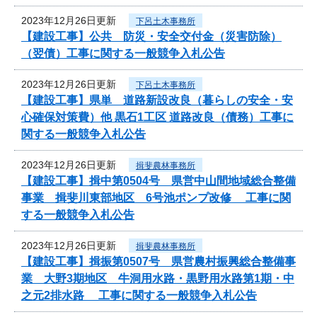
2023年12月26日更新
下呂土木事務所
【建設工事】公共 防災・安全交付金（災害防除）
（翌債）工事に関する一般競争入札公告
2023年12月26日更新
下呂土木事務所
【建設工事】県単 道路新設改良（暮らしの安全・安
心確保対策費）他 黒石1工区 道路改良（債務）工事に
関する一般競争入札公告
2023年12月26日更新
揖斐農林事務所
【建設工事】揖中第0504号 県営中山間地域総合整備
事業 揖斐川東部地区 6号池ポンプ改修 工事に関
する一般競争入札公告
2023年12月26日更新
揖斐農林事務所
【建設工事】揖振第0507号 県営農村振興総合整備事
業 大野3期地区 牛洞用水路・黒野用水路第1期・中
之元2排水路 工事に関する一般競争入札公告