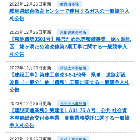
2023年12月26日更新
教育研修課
岐阜県総合教育センターで使用するガスの一般競争入
札公告
2023年12月26日更新
恵那農林事務所
【恵池債第0501号】県営ため池等整備事業 姥ヶ洞地
区 姥ヶ洞ため池改修第2期工事に関する一般競争入
札公告
2023年12月26日更新
揖斐土木事務所
【建設工事】第建工道改3-5-1他号 県単 道路新設
改良（一般分）他（債務）工事に関する一般競争入札
公告
2023年12月26日更新
揖斐土木事務所
【建設関連業務】第建委1-A01-75-A号 公共 社会資
本整備総合交付金事業 測量業務委託に関する一般競
争入札公告
2023年12月26日更新
可茂土木事務所