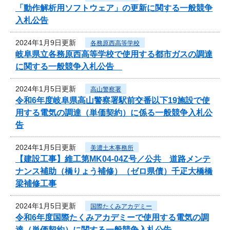
「動作解析用ソフトウェア」の更新に関する一般競争
入札公告
2024年1月9日更新
各務原西高等学校
岐阜県立各務原西高等学校で使用する都市ガスの調達
に関する一般競争入札公告
2024年1月5日更新
高山警察署
令和6年度岐阜県高山警察署駅前交番以下19施設で使
用する電気の調達（単価契約）に係る一般競争入札公
告
2024年1月5日更新
美濃土木事務所
【建設工事】維工第MK04-04Z号／公共 道路メンテ
ナンス補助（橋りょう補修）（ゼロ県債）千疋大橋橋
梁補修工事
2024年1月5日更新
国際たくみアカデミー
令和6年度国際たくみアカデミーで使用する電気の調
達（単価契約）に関する一般競争入札公告