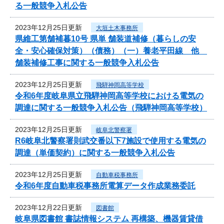
る一般競争入札公告
2023年12月25日更新
大垣土木事務所
県維工第舗補暮10号 県単 舗装道補修（暮らしの安
全・安心確保対策）（債務）（一）養老平田線 他
舗装補修工事に関する一般競争入札公告
2023年12月25日更新
飛騨神岡高等学校
令和6年度岐阜県立飛騨神岡高等学校における電気の
調達に関する一般競争入札公告（飛騨神岡高等学校）
2023年12月25日更新
岐阜北警察署
R6岐阜北警察署則武交番以下7施設で使用する電気の
調達（単価契約）に関する一般競争入札公告
2023年12月25日更新
自動車税事務所
令和6年度自動車税事務所電算データ作成業務委託
2023年12月22日更新
図書館
岐阜県図書館 書誌情報システム 再構築、機器賃貸借