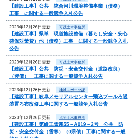
【建設工事】公共 統合河川環境整備事業（債務）
工事 に関する一般競争入札公告
2023年12月26日更新
可茂土木事務所
【建設工事】県単 現道施設整備（暮らし安全・安心
確保対策費）他（債務）工事 に関する一般競争入札
公告
2023年12月26日更新
可茂土木事務所
【建設工事】公共 防災・安全交付金（道路改良）
（翌債） 工事に関する一般競争入札公告
2023年12月26日更新
地域スポーツ課
【建設工事】岐阜メモリアルセンター飛込プールろ過
装置ろ布改修工事に関する一般競争入札公告
2023年12月26日更新
揖斐土木事務所
【建設工事】第維工雪寒55－A019－2号 公共 防
災・安全交付金（雪寒）（0県債）工事に関する一般