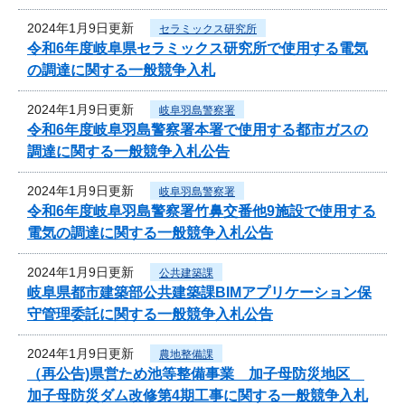
2024年1月9日更新
セラミックス研究所
令和6年度岐阜県セラミックス研究所で使用する電気
の調達に関する一般競争入札
2024年1月9日更新
岐阜羽島警察署
令和6年度岐阜羽島警察署本署で使用する都市ガスの
調達に関する一般競争入札公告
2024年1月9日更新
岐阜羽島警察署
令和6年度岐阜羽島警察署竹鼻交番他9施設で使用する
電気の調達に関する一般競争入札公告
2024年1月9日更新
公共建築課
岐阜県都市建築部公共建築課BIMアプリケーション保
守管理委託に関する一般競争入札公告
2024年1月9日更新
農地整備課
（再公告)県営ため池等整備事業 加子母防災地区
加子母防災ダム改修第4期工事に関する一般競争入札