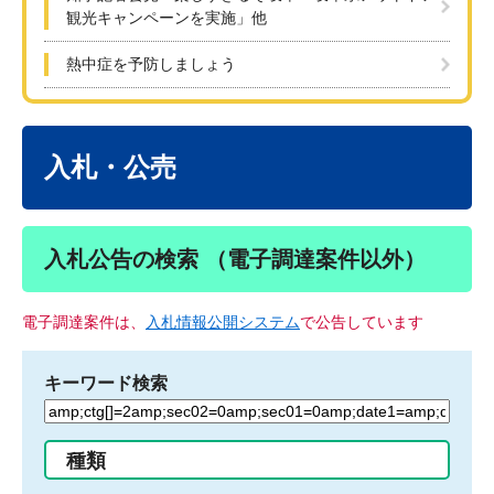
観光キャンペーンを実施」他
熱中症を予防しましょう
本
文
入札・公売
入札公告の検索 （電子調達案件以外）
電子調達案件は、
入札情報公開システム
で公告しています
キーワード検索
検
索
す
種類
る