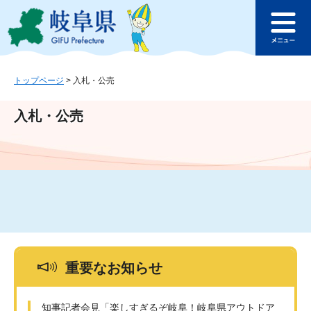
ペ
メ
このページの本文へ
ー
ニ
メ
ジ
ュ
ニ
の
ー
ュ
先
を
ー
頭
飛
トップページ
>
入札・公売
で
ば
す
し
入札・公売
。
て
本
文
へ
重要なお知らせ
知事記者会見「楽しすぎるぞ岐阜！岐阜県アウトドア