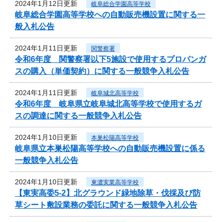
2024年1月12日更新
岐阜総合学園高等学校
岐阜総合学園高等学校への自動販売機設置に関する一
般入札公告
2024年1月11日更新
関警察署
令和6年度 関警察署以下5施設で使用するプロパンガ
スの購入（単価契約）に関する一般競争入札公告
2024年1月11日更新
岐阜城北高等学校
令和6年度 岐阜県立岐阜城北高等学校で使用するガ
スの調達に関する一般競争入札公告
2024年1月10日更新
本巣松陽高等学校
岐阜県立本巣松陽高等学校への自動販売機設置に係る
一般競争入札公告
2024年1月10日更新
東濃実業高等学校
【東実高委5-2】北グラウンド緑地除草・伐採及び防
草シート敷設業務の委託に関する一般競争入札公告