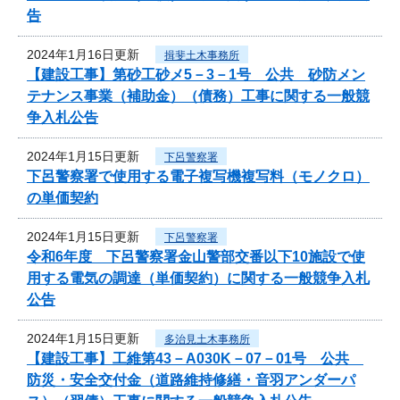
告
2024年1月16日更新
揖斐土木事務所
【建設工事】第砂工砂メ5－3－1号 公共 砂防メン
テナンス事業（補助金）（債務）工事に関する一般競
争入札公告
2024年1月15日更新
下呂警察署
下呂警察署で使用する電子複写機複写料（モノクロ）
の単価契約
2024年1月15日更新
下呂警察署
令和6年度 下呂警察署金山警部交番以下10施設で使
用する電気の調達（単価契約）に関する一般競争入札
公告
2024年1月15日更新
多治見土木事務所
【建設工事】工維第43－A030K－07－01号 公共
防災・安全交付金（道路維持修繕・音羽アンダーパ