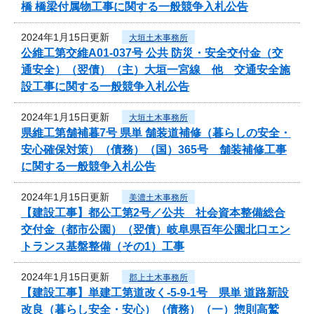
橋 橋梁付属物工事に関する一般競争入札公告
2024年1月15日更新
大垣土木事務所
公維工第交維A01-037号 公共 防災・安全交付金（交
通安全）（翌債）（主）大垣一宮線 他 交通安全施
設工事に関する一般競争入札公告
2024年1月15日更新
大垣土木事務所
県維工第舗補暮7号 県単 舗装道補修（暮らしの安全・
安心確保対策）（債務）（国）365号 舗装補修工事
に関する一般競争入札公告
2024年1月15日更新
美濃土木事務所
【建設工事】都公工第2号／公共 社会資本整備総合
交付金（都市公園）（翌債）岐阜県百年公園北口エン
トランス基盤整備（その1）工事
2024年1月15日更新
郡上土木事務所
【建設工事】単建工第道改く-5-9-1号 県単 道路新設
改良（暮らし安全・安心）（債務）（一）惣則高鷲