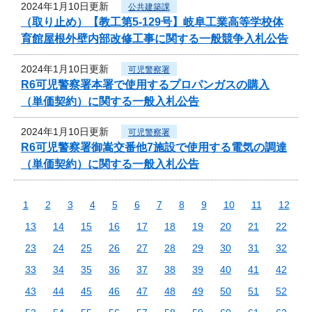
2024年1月10日更新
公共建築課
（取り止め）【教工第5-129号】岐阜工業高等学校体
育館屋根外壁内部改修工事に関する一般競争入札公告
2024年1月10日更新
可児警察署
R6可児警察署本署で使用するプロパンガスの購入
（単価契約）に関する一般入札公告
2024年1月10日更新
可児警察署
R6可児警察署御嵩交番他7施設で使用する電気の調達
（単価契約）に関する一般入札公告
1
2
3
4
5
6
7
8
9
10
11
12
13
14
15
16
17
18
19
20
21
22
23
24
25
26
27
28
29
30
31
32
33
34
35
36
37
38
39
40
41
42
43
44
45
46
47
48
49
50
51
52