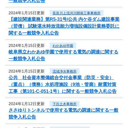
一般競争入札公告
2024年1月15日更新
長良川上流河川開発工事事務所
【建設関連業務】第R5-31号/公共 内ケ谷ダム建設事業
（翌債） 試験湛水時放流能力増強設備設計業務委託に
関する一般競争入札公告
2024年1月15日更新
わかあゆ学園
岐阜県立わかあゆ学園で使用する電気の調達に関する
一般競争入札公告
2024年1月15日更新
流域浄水事務所
公共 社会資本整備総合交付金事業（防災・安全）
（重点）（債務）水処理施設（9池・管廊）耐震対策
工事（第101-C-051-1号）に関する一般競争入札公告
2024年1月12日更新
下呂土木事務所
ささゆりトンネルで使用する電気の調達に関する一般
競争入札公告