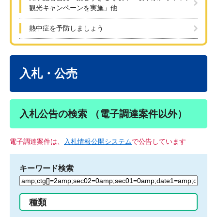
観光キャンペーンを実施」他
熱中症を予防しましょう
本
文
入札・公売
入札公告の検索 （電子調達案件以外）
電子調達案件は、
入札情報公開システム
で公告しています
キーワード検索
検
索
す
種類
る