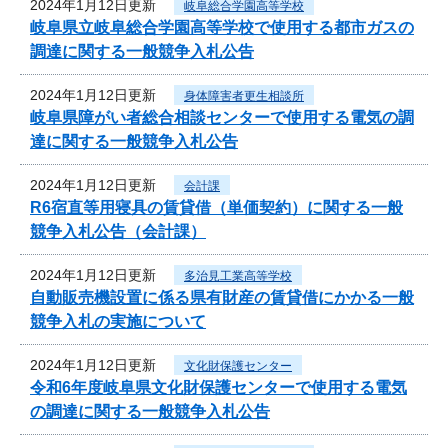
2024年1月12日更新
岐阜総合学園高等学校
岐阜県立岐阜総合学園高等学校で使用する都市ガスの
調達に関する一般競争入札公告
2024年1月12日更新
身体障害者更生相談所
岐阜県障がい者総合相談センターで使用する電気の調
達に関する一般競争入札公告
2024年1月12日更新
会計課
R6宿直等用寝具の賃貸借（単価契約）に関する一般
競争入札公告（会計課）
2024年1月12日更新
多治見工業高等学校
自動販売機設置に係る県有財産の賃貸借にかかる一般
競争入札の実施について
2024年1月12日更新
文化財保護センター
令和6年度岐阜県文化財保護センターで使用する電気
の調達に関する一般競争入札公告