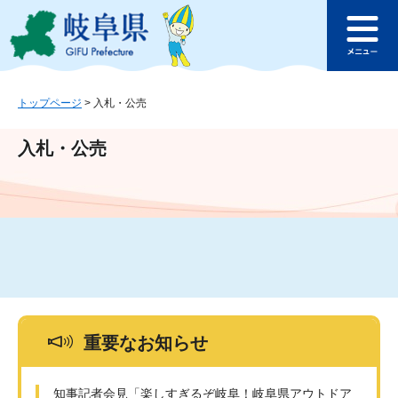
ペ
メ
このページの本文へ
ー
ニ
メ
ジ
ュ
ニ
の
ー
ュ
先
を
ー
頭
飛
トップページ
>
入札・公売
で
ば
す
し
入札・公売
。
て
本
文
へ
重要なお知らせ
知事記者会見「楽しすぎるぞ岐阜！岐阜県アウトドア