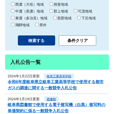
り
西濃（大垣）地域
揖斐地域
中濃（美濃）地域
郡上地域
可茂地域
東濃（多治見）地域
恵那地域
下呂地域
飛騨地域
県外
入札公告一覧
2024年1月22日更新
岐阜工業高等学校
令和6年度岐阜県立岐阜工業高等学校で使用する都市
ガスの調達に関する一般競争入札公告
2024年1月19日更新
図書館
岐阜県図書館で使用する電子複写機（白黒）複写料の
単価契約に係る一般競争入札公告