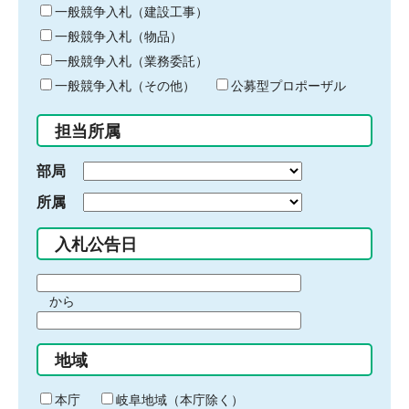
キ
一般競争入札（建設工事）
ー
一般競争入札（物品）
ワ
一般競争入札（業務委託）
ー
ド
一般競争入札（その他）
公募型プロポーザル
を
入
担当所属
力
部局
所属
入札公告日
期
から
間
期
の
間
始
地域
の
ま
終
り
わ
本庁
岐阜地域（本庁除く）