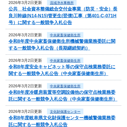
2026年3月2日更新
流域浄水事務所
公共 社会資本整備総合交付金事業（防災・安全）長
良川幹線(N14-N15)管更生(翌債)工事（第401-C-071H
号）に関する一般競争入札公告
2026年3月2日更新
中央家畜保健衛生所
令和8年度中央家畜保健衛生所機械警備業務委託に関
する一般競争入札公告（長期継続契約）
2026年3月2日更新
中央家畜保健衛生所
令和8年度安全キャビネット等の保守点検業務委託に
関する一般競争入札公告（中央家畜保健衛生所）
2026年3月2日更新
中央家畜保健衛生所
令和8年度冷暖房装置等空調設備他の保守点検業務委
託に関する一般競争入札公告（中央家畜保健衛生所）
2026年3月2日更新
文化財保護センター
令和8年度岐阜県文化財保護センター機械警備業務委
託に関する一般競争入札公告