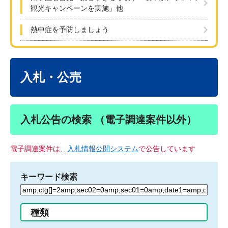
観光キャンペーンを実施」他
熱中症を予防しましょう
本
文
入札・公売
入札公告の検索 （電子調達案件以外）
電子調達案件は、
入札情報公開システム
で公告しています
キーワード検索
検
索
す
種類
る