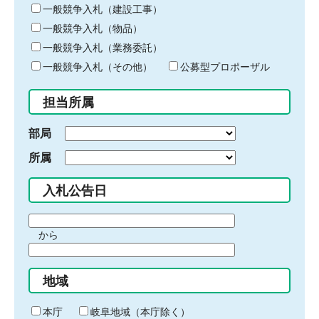
キ
一般競争入札（建設工事）
ー
一般競争入札（物品）
ワ
一般競争入札（業務委託）
ー
ド
一般競争入札（その他）
公募型プロポーザル
を
入
担当所属
力
部局
所属
入札公告日
期
から
間
期
の
間
始
地域
の
ま
終
り
わ
本庁
岐阜地域（本庁除く）