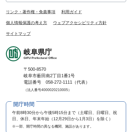
リンク・著作権・免責事項
利用ガイド
個人情報保護の考え方
ウェブアクセシビリティ方針
サイトマップ
岐阜県庁
GIFU Prefectural Office
〒500-8570
岐阜市薮田南2丁目1番1号
電話番号 058-272-1111（代表）
（法人番号4000020210005）
開庁時間
午前8時30分から午後5時15分まで
（土曜日、日曜日、祝
日、休日、年末年始（12月29日から1月3日）を除く）
※一部、開庁時間の異なる機関、施設があります。