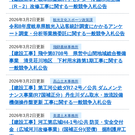
（R－2）改修工事に関する一般競争入札公告
2026年3月2日更新
観光文化スポーツ政策課
令和8年度岐阜県観光入込客統計調査にかかるアンケ
ート調査・分析等業務委託に関する一般競争入札公告
2026年3月2日更新
飛騨農林事務所
【建設工事】飛中第0708号 県営中山間地域総合整備
事業 清見荘川地区 下村用水路第1期工事に関する
一般競争入札公告
2026年3月2日更新
高山土木事務所
【建設工事】第工河公総ダR7-2号／公共 ダムメンテ
ナンス事業(R7国補正分）丹生川ダム取水・放流設備
機側操作盤更新 工事に関する一般競争入札公告
2026年3月2日更新
美濃土木事務所
【建設工事】河工第広域H4-1号/公共 防災・安全交付
金（広域河川改修事業）(国補正分)(翌債) 掘削護岸工