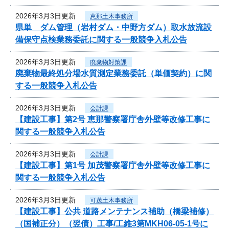
2026年3月3日更新
恵那土木事務所
県単 ダム管理（岩村ダム・中野方ダム）取水放流設
備保守点検業務委託に関する一般競争入札公告
2026年3月3日更新
廃棄物対策課
廃棄物最終処分場水質測定業務委託（単価契約）に関
する一般競争入札公告
2026年3月3日更新
会計課
【建設工事】第2号 恵那警察署庁舎外壁等改修工事に
関する一般競争入札公告
2026年3月3日更新
会計課
【建設工事】第1号 加茂警察署庁舎外壁等改修工事に
関する一般競争入札公告
2026年3月3日更新
可茂土木事務所
【建設工事】公共 道路メンテナンス補助（橋梁補修）
（国補正分）（翌債）工事/工維3第MKH06-05-1号に