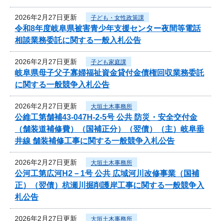
2026年2月27日更新
子ども・女性政策課
令和8年度岐阜県被害青少年支援センター夜間等電話
相談業務委託に関する一般入札公告
2026年2月27日更新
子ども家庭課
岐阜県母子父子寡婦福祉資金貸付金債権回収業務委託
に関する一般競争入札公告
2026年2月27日更新
大垣土木事務所
公維工第舗補43-047H-2-5号 公共 防災・安全交付金
（舗装道補修費）（国補正分）（翌債）（主）岐阜垂
井線 舗装補修工事に関する一般競争入札公告
2026年2月27日更新
大垣土木事務所
公河工第広河H2－1号 公共 広域河川改修事業（国補
正）（翌債）杭瀬川掘削護岸工事に関する一般競争入
札公告
2026年2月27日更新
大垣土木事務所