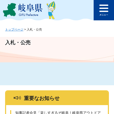
ペ
メ
このページの本文へ
ー
ニ
メ
ジ
ュ
ニ
の
ー
ュ
先
を
ー
頭
飛
トップページ
>
入札・公売
で
ば
す
し
入札・公売
。
て
本
文
へ
重要なお知らせ
知事記者会見「楽しすぎるぞ岐阜！岐阜県アウトドア