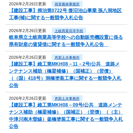
2026年2月26日更新
揖斐農林事務所
【建設工事】揖治第0722号 復旧治山事業 孫八洞地区
工事(補)に関する一般競争入札公告
2026年2月26日更新
土岐商業高等学校
岐阜県立土岐商業高等学校への自動販売機設置に係る
県有財産の賃貸借に関する一般競争入札公告
2026年2月26日更新
恵那土木事務所
【建設工事】維工第MKH08－11－2号/公共 道路メ
ンテナンス補助（橋梁補修）（国補正）（翌債）
（（国）418号）洞橋塗装工事に関する一般競争入札
公告
2026年2月26日更新
恵那土木事務所
【建設工事】維工第MKH08－09号/公共 道路メンテ
ナンス補助（橋梁補修）（国補正）（翌債）（（主）
中津川南木曽線）釜橋塗装工事に関する一般競争入札
公告