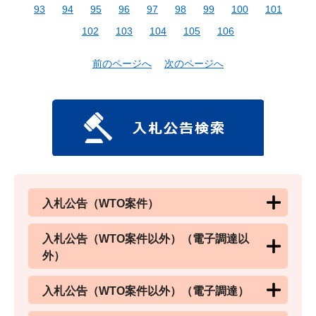
93
94
95
96
97
98
99
100
101
102
103
104
105
106
前のページへ
次のページへ
入札公告（WTO案件）
入札公告（WTO案件以外）（電子調達以
外）
入札公告（WTO案件以外）（電子調達）