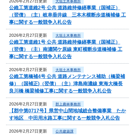
2026年2月27日更新
大垣土木事務所
公維工第道維2号 公共 道路維持修繕事業（国補正）
（翌債）（主）岐阜垂井線 三本木横断歩道橋補修 工
事に関する一般競争入札公告
2026年2月27日更新
大垣土木事務所
公維工第道維1号 公共 道路維持修繕事業（国補正）
（翌債）（主）南濃関ケ原線 東町横断歩道橋補修 工
事に関する一般競争入札公告
2026年2月27日更新
大垣土木事務所
公維工第橋補4号 公共 道路メンテナンス補助（橋梁補
修）（国補正)（翌債）（主）津島南濃線 東海大橋長
良川橋 橋梁補修工事に関する一般競争入札公告
2026年2月27日更新
郡上農林事務所
【郡中第0717号】県営中山間地域総合整備事業 たか
す地区 中田用水路工事に関する一般競争入札公告
2026年2月27日更新
公共建築課