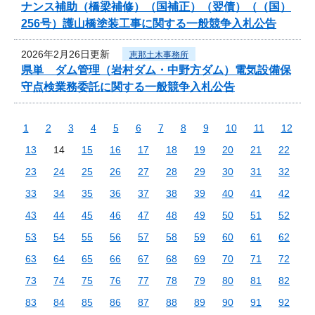
ナンス補助（橋梁補修）（国補正）（翌債）（（国）
256号）護山橋塗装工事に関する一般競争入札公告
2026年2月26日更新
恵那土木事務所
県単 ダム管理（岩村ダム・中野方ダム）電気設備保
守点検業務委託に関する一般競争入札公告
1
2
3
4
5
6
7
8
9
10
11
12
13
14
15
16
17
18
19
20
21
22
23
24
25
26
27
28
29
30
31
32
33
34
35
36
37
38
39
40
41
42
43
44
45
46
47
48
49
50
51
52
53
54
55
56
57
58
59
60
61
62
63
64
65
66
67
68
69
70
71
72
73
74
75
76
77
78
79
80
81
82
83
84
85
86
87
88
89
90
91
92