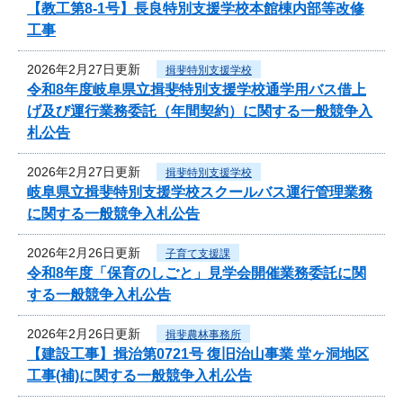
【教工第8-1号】長良特別支援学校本館棟内部等改修
工事
2026年2月27日更新
揖斐特別支援学校
令和8年度岐阜県立揖斐特別支援学校通学用バス借上
げ及び運行業務委託（年間契約）に関する一般競争入
札公告
2026年2月27日更新
揖斐特別支援学校
岐阜県立揖斐特別支援学校スクールバス運行管理業務
に関する一般競争入札公告
2026年2月26日更新
子育て支援課
令和8年度「保育のしごと」見学会開催業務委託に関
する一般競争入札公告
2026年2月26日更新
揖斐農林事務所
【建設工事】揖治第0721号 復旧治山事業 堂ヶ洞地区
工事(補)に関する一般競争入札公告