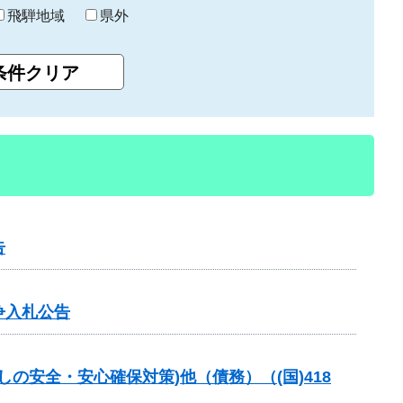
飛騨地域
県外
告
争入札公告
の安全・安心確保対策)他（債務）（(国)418