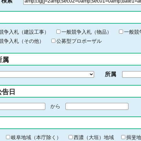
ド検索
検
索
す
る
キ
競争入札（建設工事）
一般競争入札（物品）
一般競
ー
競争入札（その他）
公募型プロポーザル
ワ
ー
所属
ド
を
所属
入
力
公告日
から
期
間
の
終
わ
岐阜地域（本庁除く）
西濃（大垣）地域
揖斐