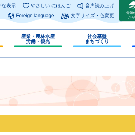
このページの本文へ
がな表示
やさしい にほんご
音声読み上げ
分類
Foreign language
文字サイズ・色変更
さが
産業・農林水産
社会基盤
労働・観光
まちづくり
閉
閉
じ
じ
る
る