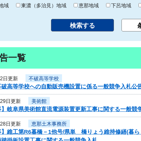
り
地域
東濃（多治見）地域
恵那地域
下呂地域
告一覧
月2日更新
不破高等学校
不破高等学校への自動販売機設置に係る一般競争入札公
月29日更新
美術館
事】岐阜県美術館直流電源装置更新工事に関する一般競
月28日更新
恵那土木事務所
】維工第R6暮橋－1他号/県単 橋りょう維持修繕(暮らし
橋踏掛板設置工事に関する一般競争入札