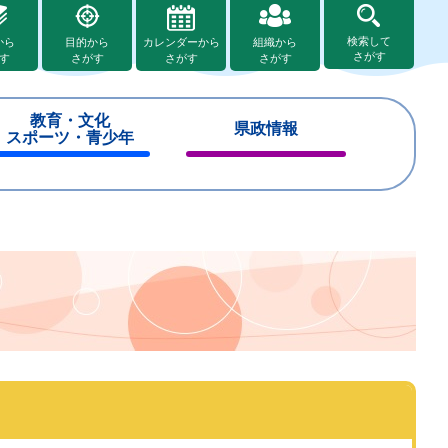
検索して
から
目的から
カレンダーから
組織から
さがす
す
さがす
さがす
さがす
教育・文化
県政情報
スポーツ・青少年
閉
閉
じ
じ
る
る