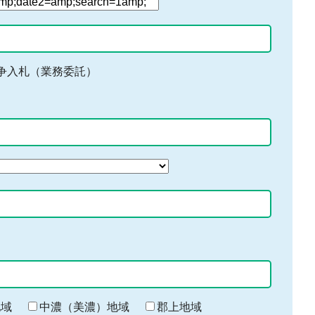
争入札（業務委託）
地域
中濃（美濃）地域
郡上地域