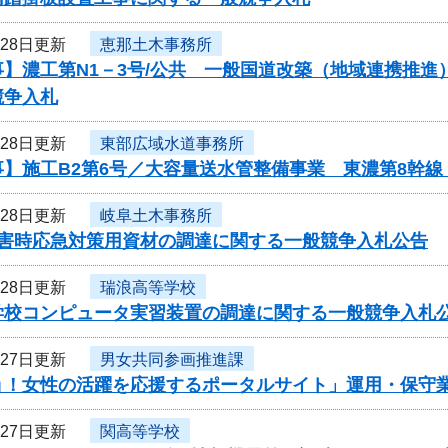
月28日更新
恵那土木事務所
事】濃工第N1－3号/公共 一般国道改築（地域連携推
競争入札
月28日更新
東部広域水道事務所
】施工B2第6号／大容量送水管整備事業 東濃第8幹線
月28日更新
岐阜土木事務所
災害時応急対策用資材の調達に関する一般競争入札公告
月28日更新
瑞浪高等学校
学校コンピュータ実習装置の調達に関する一般競争入札
月27日更新
男女共同参画推進課
ョ！女性の活躍を応援するポータルサイト」運用・保守
月27日更新
関高等学校