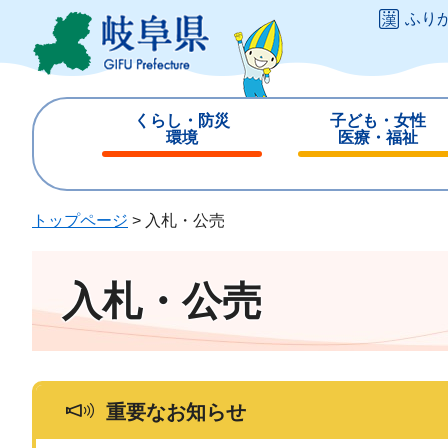
ペ
メ
ふり
ー
ニ
ジ
ュ
の
ー
先
を
くらし・防災
子ども・女性
頭
飛
環境
医療・福祉
で
ば
閉
閉
す
し
じ
じ
。
て
る
る
トップページ
>
入札・公売
本
文
へ
入札・公売
重要なお知らせ