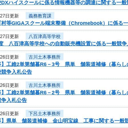
校DXハイスクールに係る情報機器等の調達に関する一般
月27日更新
義務教育課
村等GIGAスクール端末整備（Chromebook）に係
月27日更新
八百津高等学校
年度 八百津高等学校への自動販売機設置に係る一般競争
月26日更新
古川土木事務所
事】工維2単第舗暮R6－3号 県単 舗装道補修（暮ら
般競争入札公告
月26日更新
古川土木事務所
事】工維2単第舗暮R6－2号 県単 舗装道補修（暮ら
競争入札公告
月26日更新
下呂土木事務所
事】県単 舗装道補修 金山明宝線 工事に関する一般