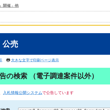
』開催」他
・公売
示
大きな文字で印刷ページ表示
告の検索 （電子調達案件以外）
、
入札情報公開システム
で公告しています