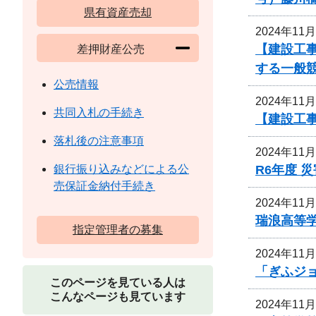
県有資産売却
2024年11
【建設工
差押財産公売
する一般
公売情報
2024年11
共同入札の手続き
【建設工事
落札後の注意事項
2024年11
R6年度 
銀行振り込みなどによる公
売保証金納付手続き
2024年11
瑞浪高等
指定管理者の募集
2024年11
「ぎふジ
このページを見ている人は
こんなページも見ています
2024年11