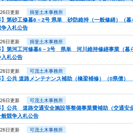
月26日更新
揖斐土木事務所
事】第砂工修暮6－2号 県単 砂防維持（一般修繕）（
競争入札公告
月26日更新
揖斐土木事務所
事】第河工河修暮6－3号 県単 河川維持修繕事業（暮
争入札公告
月26日更新
可茂土木事務所
】公共 道路メンテナンス補助（橋梁補修）（0県債） 工
月26日更新
可茂土木事務所
】公共 道路交通安全施設等整備事業費補助（交通安全対
一般競争入札公告
月26日更新
可茂土木事務所