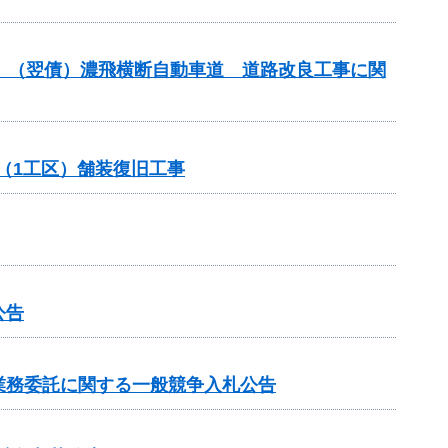
進）（翌債）濃飛横断自動車道 道路改良工事に関
（1工区）舗装復旧工事
公告
業務委託に関する一般競争入札公告