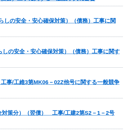
暮らしの安全・安心確保対策）（債務）工事に関
らしの安全・安心確保対策）（債務）工事に関す
事/工維3第MK06－02Z他号に関する一般競争
策分）（翌債） 工事/工建2第S2－1－2号