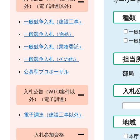
キーワー
外）（電子調達以外）
種類
一般競争入札（建設工事）
一般
一般競争入札（物品）
一般
一般競争入札（業務委託）
担当
一般競争入札（その他）
公募型プロポーザル
部局
入札
入札公告（WTO案件以
外）（電子調達）
期
間
電子調達（建設工事以外）
の
地域
始
入札参加資格
ま
本庁