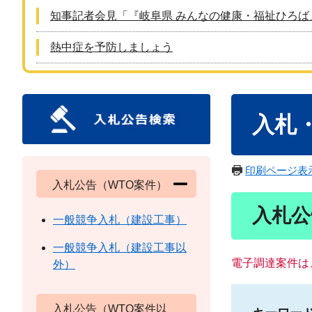
知事記者会見「『岐阜県 みんなの健康・福祉ひろば
熱中症を予防しましょう
本
入札
文
印刷ページ表
入札公告（WTO案件）
入札公
一般競争入札（建設工事）
一般競争入札（建設工事以
電子調達案件は
外）
入札公告（WTO案件以