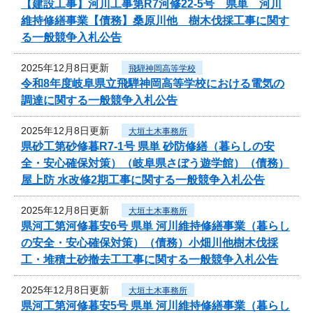
【建設工事】河川工事第R7河修22-5号 県単 河川
維持修繕事業【債務】桑原川他 樹木伐採工事に関す
る一般競争入札公告
2025年12月8日更新
飛騨神岡高等学校
令和8年度岐阜県立飛騨神岡高等学校における電気の
調達に関する一般競争入札公告
2025年12月8日更新
大垣土木事務所
県砂工第砂修暮R7-1号 県単 砂防修繕（暮らしの安
全・安心確保対策）（岐阜県さぼう遊学館）（債務）
屋上防 水改修2期工事に関する一般競争入札公告
2025年12月8日更新
大垣土木事務所
県河工第河修暮安6号 県単 河川維持修繕事業（暮らし
の安全・安心確保対策）（債務）小畑川他樹木伐採
工・堆積土砂撤去工工事に関する一般競争入札公告
2025年12月8日更新
大垣土木事務所
県河工第河修暮安5号 県単 河川維持修繕事業（暮らし