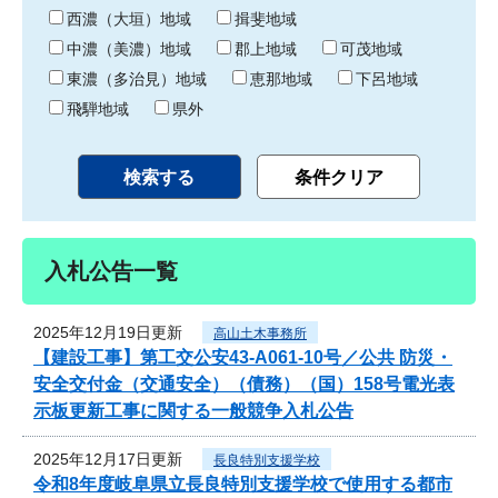
り
西濃（大垣）地域
揖斐地域
中濃（美濃）地域
郡上地域
可茂地域
東濃（多治見）地域
恵那地域
下呂地域
飛騨地域
県外
入札公告一覧
2025年12月19日更新
高山土木事務所
【建設工事】第工交公安43-A061-10号／公共 防災・
安全交付金（交通安全）（債務）（国）158号電光表
示板更新工事に関する一般競争入札公告
2025年12月17日更新
長良特別支援学校
令和8年度岐阜県立長良特別支援学校で使用する都市