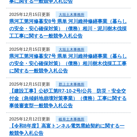
事に関する一般競争入札公告
2025年12月15日更新
大垣土木事務所
県河工第河修暮安8号 県単 河川維持修繕事業（暮らし
の安全・安心確保対策）（債務）相川・泥川樹木伐採
工工事に関する一般競争入札公告
2025年12月15日更新
大垣土木事務所
県河工第河修暮安7号 県単 河川維持修繕事業（暮らし
の安全・安心確保対策）（債務）相川樹木伐採工工事
に関する一般競争入札公告
2025年12月15日更新
郡上土木事務所
【建設工事】公砂工第R7-10-2号/公共 防災・安全交
付金（急傾斜地崩壊対策事業）（債務）工事に関する
事後審査型一般競争入札公告
2025年12月12日更新
岐阜土木事務所
【令和8年度】高富トンネル電気需給契約に関する一
般競争入札公告