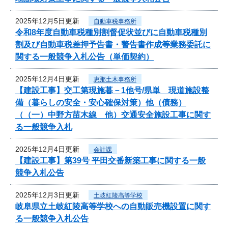
2025年12月5日更新
自動車税事務所
令和8年度自動車税種別割督促状並びに自動車税種別
割及び自動車税差押予告書・警告書作成等業務委託に
関する一般競争入札公告（単価契約）
2025年12月4日更新
恵那土木事務所
【建設工事】交工第現施暮－1他号/県単 現道施設整
備（暮らしの安全・安心確保対策）他（債務）
（（一）中野方苗木線 他）交通安全施設工事に関す
る一般競争入札
2025年12月4日更新
会計課
【建設工事】第39号 平田交番新築工事に関する一般
競争入札公告
2025年12月3日更新
土岐紅陵高等学校
岐阜県立土岐紅陵高等学校への自動販売機設置に関す
る一般競争入札公告