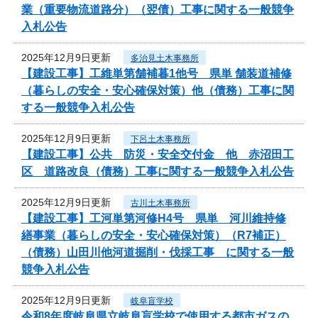
業（重要物流道路分）（翌債）工事に関する一般競争
入札公告
2025年12月9日更新
多治見土木事務所
【建設工事】工維単第舗補暮1他号 県単 舗装道補修
（暮らしの安全・安心確保対策）他（債務）工事に関
する一般競争入札公告
2025年12月9日更新
下呂土木事務所
【建設工事】公共 防災・安全交付金 他 赤沼田工
区 道路改良（債務）工事に関する一般競争入札公告
2025年12月9日更新
古川土木事務所
【建設工事】工河単第河修H4号 県単 河川維持修
繕事業（暮らしの安全・安心確保対策）（R7補正）
（債務）山田川他河道掘削・伐採工事 に関する一般
競争入札公告
2025年12月9日更新
岐阜盲学校
令和8年度岐阜県立岐阜盲学校で使用する都市ガスの