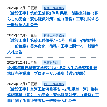
2025年12月2日更新
揖斐土木事務所
【建設工事】第維工舗暮1他号 県単 舗装道補修（暮
らしの安全・安心確保対策）他（債務）工事に関する
一般競争入札公告
2025年12月2日更新
揖斐土木事務所
【建設工事】第砂工砂修長7－1号 県単 砂防維持
（一般修繕）長寿命化（債務）工事に関する一般競争
入札公告
2025年12月1日更新
教育財務課
令和8年度岐阜県立学校における新入生の学習者用端
末販売等業務 プロポーザル募集【選定結果】
2025年12月1日更新
郡上土木事務所
【建設工事】単河工第河修暮安－2号/県単 河川維持
修繕事業（暮らしの安全・安心確保対策）（債務）工
事に関する事後審査型一般競争入札公告