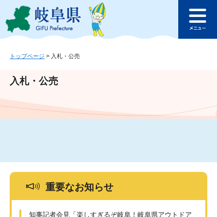
ペ
メ
このページの本文へ
ー
ニ
メ
ジ
ュ
ニ
の
ー
ュ
先
を
ー
頭
飛
トップページ
>
入札・公売
で
ば
す
し
入札・公売
。
て
本
文
へ
重要なお知らせ
知事記者会見「楽しすぎるぞ岐阜！岐阜県アウトドア