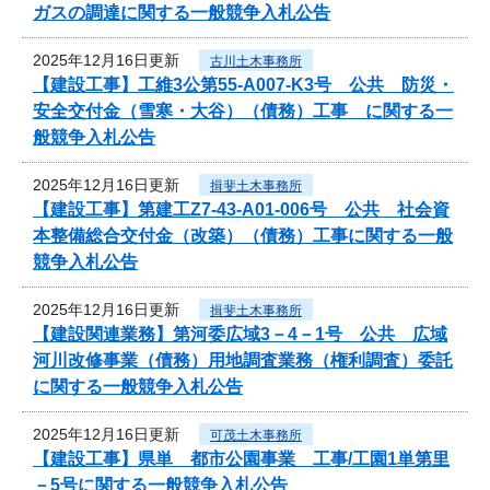
ガスの調達に関する一般競争入札公告
2025年12月16日更新
古川土木事務所
【建設工事】工維3公第55-A007-K3号 公共 防災・
安全交付金（雪寒・大谷）（債務）工事 に関する一
般競争入札公告
2025年12月16日更新
揖斐土木事務所
【建設工事】第建工Z7-43-A01-006号 公共 社会資
本整備総合交付金（改築）（債務）工事に関する一般
競争入札公告
2025年12月16日更新
揖斐土木事務所
【建設関連業務】第河委広域3－4－1号 公共 広域
河川改修事業（債務）用地調査業務（権利調査）委託
に関する一般競争入札公告
2025年12月16日更新
可茂土木事務所
【建設工事】県単 都市公園事業 工事/工園1単第里
－5号に関する一般競争入札公告