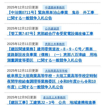
2025年12月12日更新
中濃農林事務所
【中治第0711号】緊急県単治山事業 鬼谷 外工事
に関する一般競争入札公告
2025年12月12日更新
公共建築課
【管工第7-87号】恵那総合庁舎受変電設備改修工事
2025年12月11日更新
恵那土木事務所
【建設関連業務】建用委第道改－8－9－C号／県単
道路新設改良事業（債務）（一）恵那八百津線 用地
測量調査等委託 に関する一般競争入札公告
2025年12月11日更新
大垣商業高等学校
岐阜県立大垣商業高等学校・大垣工業高等学校定時制
夜間学校給食調理等業務委託（令和8年度から令和10
年度）に関する一般競争入札公告
2025年12月9日更新
多治見土木事務所
【建設工事】工建第J2－3号 公共 地域連携推進事