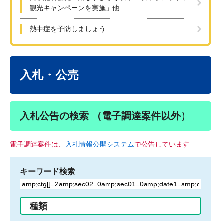
観光キャンペーンを実施」他
熱中症を予防しましょう
本
文
入札・公売
入札公告の検索 （電子調達案件以外）
電子調達案件は、
入札情報公開システム
で公告しています
キーワード検索
検
索
す
種類
る