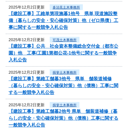
2025年12月2日更新
多治見土木事務所
【建設工事】工維単第現施暮1他号 県単 現道施設整
備（暮らしの安全・安心確保対策）他（ゼロ県債）工
事に関する一般競争入札公告
2025年12月2日更新
可茂土木事務所
【建設工事】公共 社会資本整備総合交付金（都市公
園）他 工事/工園1第都公花-1他号に関する一般競争
入札公告
2025年12月2日更新
揖斐土木事務所
【建設工事】第維工舗暮3他号 県単 舗装道補修
（暮らしの安全・安心確保対策）他（債務）工事に関
する一般競争入札公告
2025年12月2日更新
揖斐土木事務所
【建設工事】第維工舗暮2他号 県単 舗装道補修（暮
らしの安全・安心確保対策）他（債務）工事に関する
一般競争入札公告