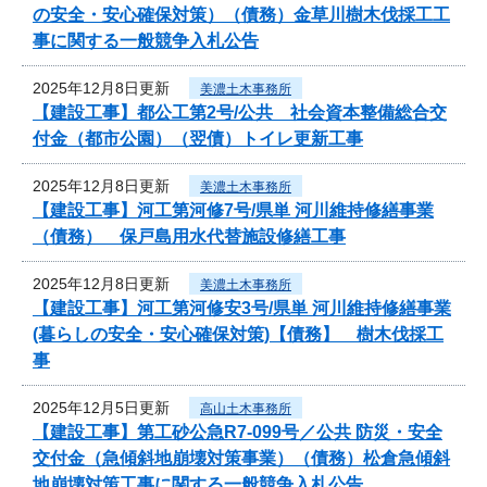
の安全・安心確保対策）（債務）金草川樹木伐採工工
事に関する一般競争入札公告
2025年12月8日更新
美濃土木事務所
【建設工事】都公工第2号/公共 社会資本整備総合交
付金（都市公園）（翌債）トイレ更新工事
2025年12月8日更新
美濃土木事務所
【建設工事】河工第河修7号/県単 河川維持修繕事業
（債務） 保戸島用水代替施設修繕工事
2025年12月8日更新
美濃土木事務所
【建設工事】河工第河修安3号/県単 河川維持修繕事業
(暮らしの安全・安心確保対策)【債務】 樹木伐採工
事
2025年12月5日更新
高山土木事務所
【建設工事】第工砂公急R7-099号／公共 防災・安全
交付金（急傾斜地崩壊対策事業）（債務）松倉急傾斜
地崩壊対策工事に関する一般競争入札公告