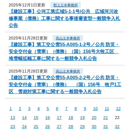
2025年12月1日更新
郡上土木事務所
【建設工事】公河工第広域5-1-1号/公共 広域河川改
修事業（債務）工事に関する事後審査型一般競争入札
公告
2025年11月28日更新
高山土木事務所
【建設工事】第工交公雪55-A005-1-2号／公共 防災・
安全交付金（雪寒）（債務）（国）156号大牧工区
堆雪幅拡幅工事に関する一般競争入札公告
2025年11月28日更新
高山土木事務所
【建設工事】第工交公雪55-A005-2-2号／公共 防災・
安全交付金（雪寒）（債務） （国）156号 牧戸1工
区 雪崩対策工事に関する一般競争入札公告
1
2
3
4
5
6
7
8
9
10
11
12
13
14
15
16
17
18
19
20
21
22
23
24
25
26
27
28
29
30
31
32