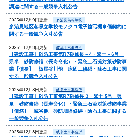
調達に関する一般競争入札公告
2025年12月9日更新
多治見高等学校
多治見地区各県立学校モノクロ電子複写機単価契約に
関する一般競争入札公告
2025年12月8日更新
岐阜土木事務所
【建設工事】砂防工事第R7砂修長－4・緊土－6号
県単 砂防修繕（長寿命化）・緊急土石流対策砂防事
業【債務】 板屋谷川他 床固工修繕・除石工事に関
する一般競争入札公告
2025年12月8日更新
岐阜土木事務所
【建設工事】砂防工事第R7砂修長-3・緊土-5号 県
単 砂防修繕（長寿命化）・緊急土石流対策砂防事業
【債務】 城谷他 砂防堰堤修繕・除石工事に関する
一般競争入札公告
2025年12月8日更新
岐阜土木事務所