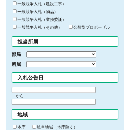
キ
一般競争入札（建設工事）
ー
一般競争入札（物品）
ワ
一般競争入札（業務委託）
ー
ド
一般競争入札（その他）
公募型プロポーザル
を
入
担当所属
力
部局
所属
入札公告日
期
から
間
期
の
間
始
地域
の
ま
終
り
わ
本庁
岐阜地域（本庁除く）