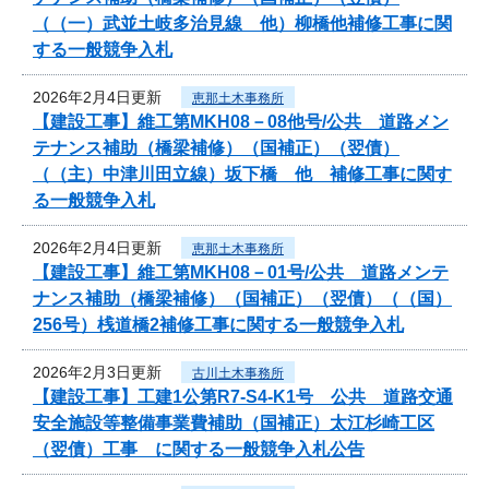
（（一）武並土岐多治見線 他）柳橋他補修工事に関
する一般競争入札
2026年2月4日更新
恵那土木事務所
【建設工事】維工第MKH08－08他号/公共 道路メン
テナンス補助（橋梁補修）（国補正）（翌債）
（（主）中津川田立線）坂下橋 他 補修工事に関す
る一般競争入札
2026年2月4日更新
恵那土木事務所
【建設工事】維工第MKH08－01号/公共 道路メンテ
ナンス補助（橋梁補修）（国補正）（翌債）（（国）
256号）桟道橋2補修工事に関する一般競争入札
2026年2月3日更新
古川土木事務所
【建設工事】工建1公第R7-S4-K1号 公共 道路交通
安全施設等整備事業費補助（国補正）太江杉崎工区
（翌債）工事 に関する一般競争入札公告