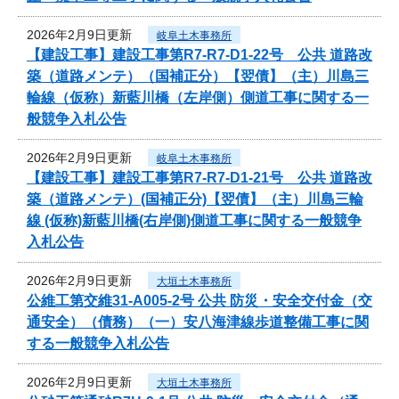
2026年2月9日更新
岐阜土木事務所
【建設工事】建設工事第R7-R7-D1-22号 公共 道路改
築（道路メンテ）（国補正分）【翌債】（主）川島三
輪線（仮称）新藍川橋（左岸側）側道工事に関する一
般競争入札公告
2026年2月9日更新
岐阜土木事務所
【建設工事】建設工事第R7-R7-D1-21号 公共 道路改
築（道路メンテ）(国補正分)【翌債】（主）川島三輪
線 (仮称)新藍川橋(右岸側)側道工事に関する一般競争
入札公告
2026年2月9日更新
大垣土木事務所
公維工第交維31-A005-2号 公共 防災・安全交付金（交
通安全）（債務）（一）安八海津線歩道整備工事に関
する一般競争入札公告
2026年2月9日更新
大垣土木事務所