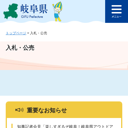
ペ
メ
このページの本文へ
ー
ニ
メ
ジ
ュ
ニ
の
ー
ュ
先
を
ー
頭
飛
トップページ
>
入札・公売
で
ば
す
し
入札・公売
。
て
本
文
へ
重要なお知らせ
知事記者会見「楽しすぎるぞ岐阜！岐阜県アウトドア