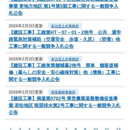
事業 更地方地区 第1号第5期工事に関する一般競争入
札公告
2026年2月3日更新
多治見土木事務所
【建設工事】工維第HT－07－01－2他号 公共 通学
路緊急対策補助（交通安全 歩道・久尻）（翌債）他
工事に関する一般競争入札公告
2026年2月3日更新
多治見土木事務所
【建設工事】工維単第舗補暮2他号 県単 舗装道補
修（暮らしの安全・安心確保対策）他（債務）工事に
関する一般競争入札公告
2026年2月3日更新
揖斐農林事務所
【建設工事】揖基第0702号 県営農業基盤整備促進事
業 若松地区 暗渠排水第2号工事に関する一般競争入札
公告
1
2
3
4
5
6
7
8
9
10
11
12