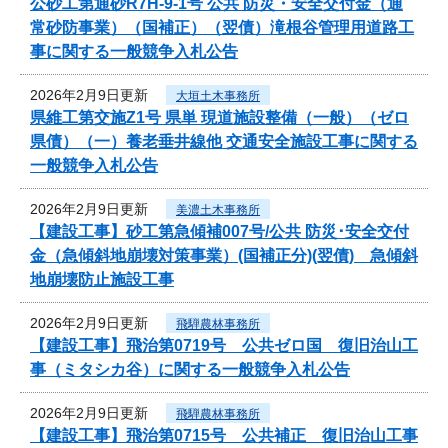
公砂工第通砂R7H-9-1号 公共 防災・安全交付金（通
常砂防事業）（国補正）（翌債）滝根谷管理用道路工
事に関する一般競争入札公告
2026年2月9日更新
大垣土木事務所
県維工第交施Z1号 県単 現道施設整備（一般）（ゼロ
県債）（一）養老垂井線他 交通安全施設工事に関する
一般競争入札公告
2026年2月9日更新
美濃土木事務所
【建設工事】砂工第急傾補007号/公共 防災･安全交付
金（急傾斜地崩壊対策事業）(国補正分)(翌債) 急傾斜
地崩壊防止施設工事
2026年2月9日更新
飛騨農林事務所
【建設工事】飛治第0719号 公共ゼロ国 復旧治山工
事（ミタシカ谷）に関する一般競争入札公告
2026年2月9日更新
飛騨農林事務所
【建設工事】飛治第0715号 公共補正 復旧治山工事