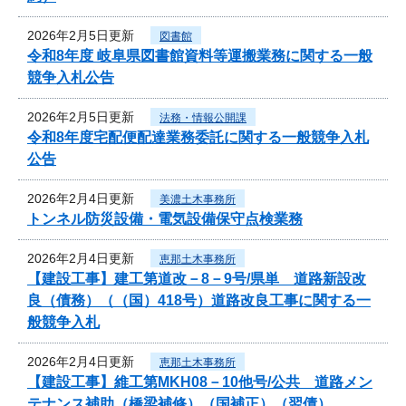
2026年2月5日更新
図書館
令和8年度 岐阜県図書館資料等運搬業務に関する一般
競争入札公告
2026年2月5日更新
法務・情報公開課
令和8年度宅配便配達業務委託に関する一般競争入札
公告
2026年2月4日更新
美濃土木事務所
トンネル防災設備・電気設備保守点検業務
2026年2月4日更新
恵那土木事務所
【建設工事】建工第道改－8－9号/県単 道路新設改
良（債務）（（国）418号）道路改良工事に関する一
般競争入札
2026年2月4日更新
恵那土木事務所
【建設工事】維工第MKH08－10他号/公共 道路メン
テナンス補助（橋梁補修）（国補正）（翌債）