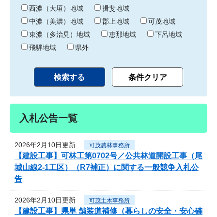
り
西濃（大垣）地域
揖斐地域
中濃（美濃）地域
郡上地域
可茂地域
東濃（多治見）地域
恵那地域
下呂地域
飛騨地域
県外
入札公告一覧
2026年2月10日更新
可茂農林事務所
【建設工事】可林工第0702号／公共林道開設工事（尾
城山線2-1工区）（R7補正）に関する一般競争入札公
告
2026年2月10日更新
可茂土木事務所
【建設工事】県単 舗装道補修（暮らしの安全・安心確