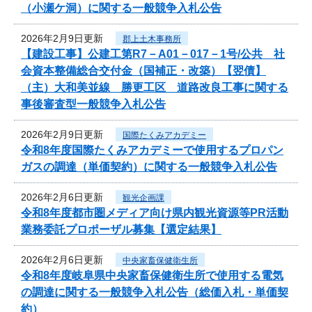
（小瀬ケ洞）に関する一般競争入札公告
2026年2月9日更新
郡上土木事務所
【建設工事】公建工第R7－A01－017－1号/公共 社
会資本整備総合交付金（国補正・改築）【翌債】
（主）大和美並線 勝更工区 道路改良工事に関する
事後審査型一般競争入札公告
2026年2月9日更新
国際たくみアカデミー
令和8年度国際たくみアカデミーで使用するプロパン
ガスの調達（単価契約）に関する一般競争入札公告
2026年2月6日更新
観光企画課
令和8年度都市圏メディア向け県内観光資源等PR活動
業務委託プロポーザル募集【選定結果】
2026年2月6日更新
中央家畜保健衛生所
令和8年度岐阜県中央家畜保健衛生所で使用する電気
の調達に関する一般競争入札公告（総価入札・単価契
約）