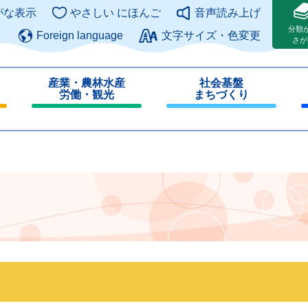
このページの本文へ
がな表示
やさしい にほんご
音声読み上げ
分類
Foreign language
文字サイズ・色変更
さが
産業・農林水産
社会基盤
労働・観光
まちづくり
閉
閉
じ
じ
る
る