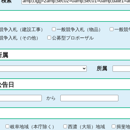
ド検索
検
索
す
る
キ
競争入札（建設工事）
一般競争入札（物品）
一般競
ー
競争入札（その他）
公募型プロポーザル
ワ
ー
所属
ド
を
所属
入
力
公告日
から
期
間
の
終
わ
岐阜地域（本庁除く）
西濃（大垣）地域
揖斐