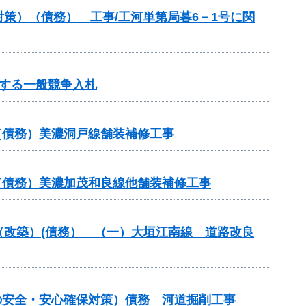
策）（債務） 工事/工河単第局暮6－1号に関
する一般競争入札
（債務）美濃洞戸線舗装補修工事
（債務）美濃加茂和良線他舗装補修工事
付金（改築）(債務） （一）大垣江南線 道路改良
の安全・安心確保対策）債務 河道掘削工事