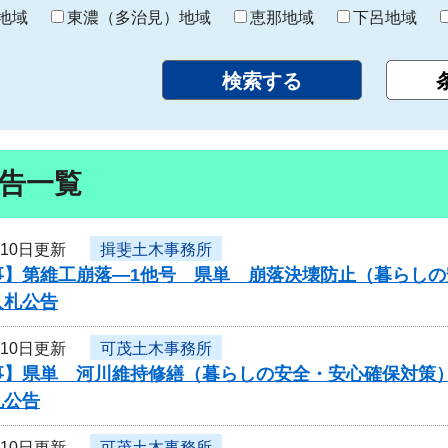
り
地域
東濃（多治見）地域
恵那地域
下呂地域
告一覧
月10日更新
揖斐土木事務所
事】第維工崩落―1他号 県単 崩落決壊防止（暮らし
入札公告
月10日更新
可茂土木事務所
事】県単 河川維持修繕（暮らしの安全・安心確保対策）
札公告
月10日更新
可茂土木事務所