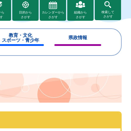
検索して
から
目的から
カレンダーから
組織から
さがす
す
さがす
さがす
さがす
教育・文化
県政情報
スポーツ・青少年
閉
閉
じ
じ
る
る