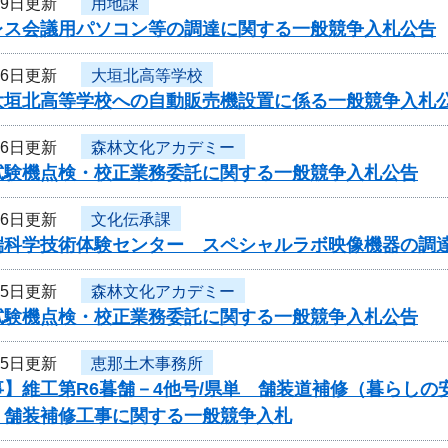
月9日更新
用地課
レス会議用パソコン等の調達に関する一般競争入札公告
月6日更新
大垣北高等学校
大垣北高等学校への自動販売機設置に係る一般競争入札
月6日更新
森林文化アカデミー
試験機点検・校正業務委託に関する一般競争入札公告
月6日更新
文化伝承課
端科学技術体験センター スペシャルラボ映像機器の調
月5日更新
森林文化アカデミー
試験機点検・校正業務委託に関する一般競争入札公告
月5日更新
恵那土木事務所
事】維工第R6暮舗－4他号/県単 舗装道補修（暮らし
）舗装補修工事に関する一般競争入札