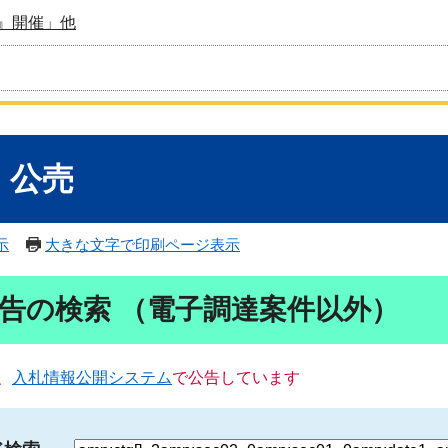
』開催」他
・公売
示
大きな文字で印刷ページ表示
告の検索 （電子調達案件以外）
、
入札情報公開システム
で公告しています