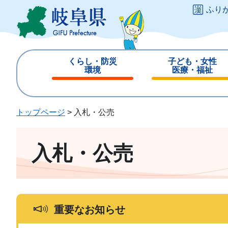
ペ
メ
ふり
ー
ニ
ジ
ュ
の
ー
先
を
くらし・防災
子ども・女性
頭
飛
環境
医療・福祉
で
ば
閉
閉
す
し
じ
じ
。
て
る
る
トップページ
>
入札・公売
本
文
へ
入札・公売
重要なお知らせ