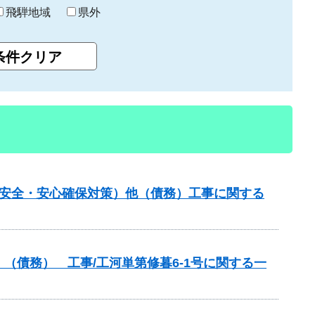
飛騨地域
県外
の安全・安心確保対策）他（債務）工事に関する
（債務） 工事/工河単第修暮6-1号に関する一