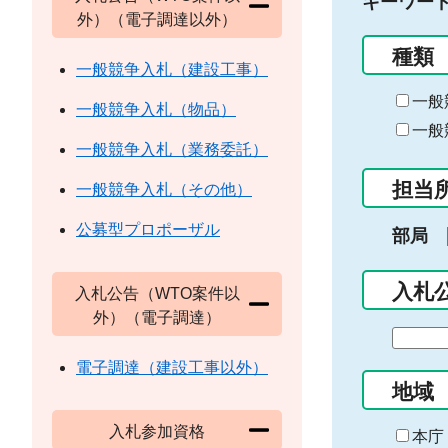
キーワー
外）（電子調達以外）
種類
一般競争入札（建設工事）
一般
一般競争入札（物品）
一般
一般競争入札（業務委託）
担当
一般競争入札（その他）
公募型プロポーザル
部局
入札
入札公告（WTO案件以
外）（電子調達）
期
間
電子調達（建設工事以外）
の
地域
始
入札参加資格
ま
本庁