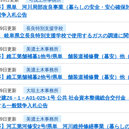
事】県単 河川局部改良事業（暮らしの安全・安心確保対
競争入札公告
月9日更新
長良特別支援学校
度 岐阜県立長良特別支援学校で使用するガスの調達に関
月9日更新
美濃土木事務所
事】維工第舗補暮1他号/県単 舗装道補修費（暮安）他
月9日更新
美濃土木事務所
事】維工第舗補暮2他号/県単 舗装道補修費（暮安）他
月9日更新
大垣土木事務所
建Z6－1－A01-025-1号 公共 社会資本整備総合交
する一般競争入札公告
月9日更新
美濃土木事務所
事】河工第河修安2号/県単 河川維持修繕事業（暮らし