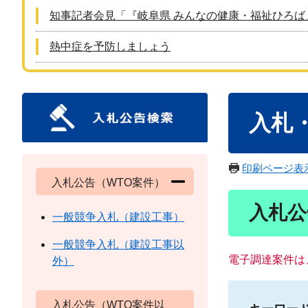
知事記者会見「『岐阜県 みんなの健康・福祉ひろば
熱中症を予防しましょう
本
入札
文
印刷ページ表
入札公告（WTO案件）
入札公
一般競争入札（建設工事）
一般競争入札（建設工事以
電子調達案件は
外）
入札公告（WTO案件以