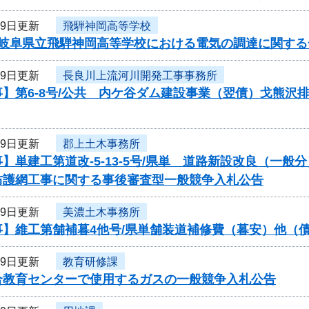
月9日更新
飛騨神岡高等学校
度岐阜県立飛騨神岡高等学校における電気の調達に関す
月9日更新
長良川上流河川開発工事事務所
】第6-8号/公共 内ケ谷ダム建設事業（翌債）戈熊沢
月9日更新
郡上土木事務所
】単建工第道改-5-13-5号/県単 道路新設改良（一
防護網工事に関する事後審査型一般競争入札公告
月9日更新
美濃土木事務所
事】維工第舗補暮4他号/県単舗装道補修費（暮安）他（
月9日更新
教育研修課
合教育センターで使用するガスの一般競争入札公告