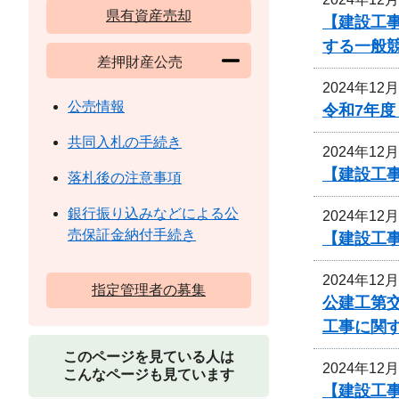
県有資産売却
【建設工
する一般
差押財産公売
2024年12
公売情報
令和7年
共同入札の手続き
2024年12
【建設工
落札後の注意事項
銀行振り込みなどによる公
2024年12
売保証金納付手続き
【建設工
2024年12
指定管理者の募集
公建工第交
工事に関
このページを見ている人は
2024年12
こんなページも見ています
【建設工