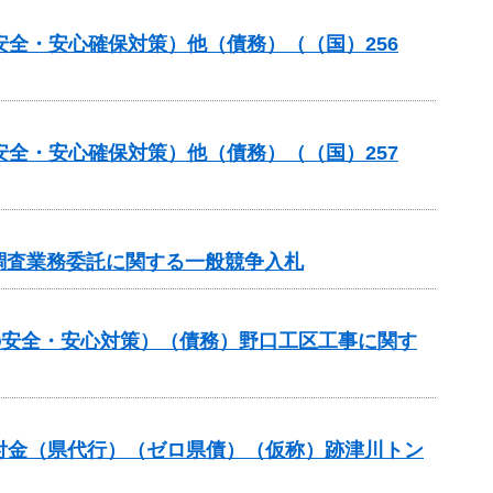
安全・安心確保対策）他（債務）（（国）256
安全・安心確保対策）他（債務）（（国）257
調査業務委託に関する一般競争入札
しの安全・安心対策）（債務）野口工区工事に関す
進交付金（県代行）（ゼロ県債）（仮称）跡津川トン