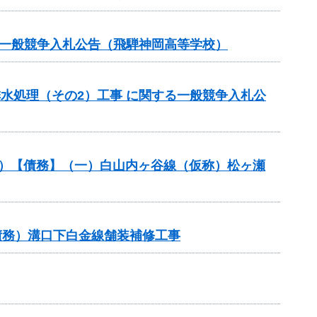
る一般競争入札公告（飛騨神岡高等学校）
排水処理（その2）工事 に関する一般競争入札公
般分）【債務】（一）白山内ヶ谷線（仮称）松ヶ瀬
債務）溝口下白金線舗装補修工事