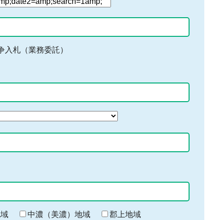
争入札（業務委託）
地域
中濃（美濃）地域
郡上地域