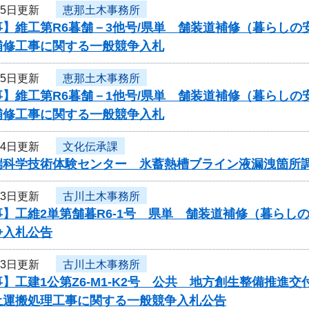
月5日更新
恵那土木事務所
】維工第R6暮舗－3他号/県単 舗装道補修（暮らしの
補修工事に関する一般競争入札
月5日更新
恵那土木事務所
】維工第R6暮舗－1他号/県単 舗装道補修（暮らしの
補修工事に関する一般競争入札
月4日更新
文化伝承課
端科学技術体験センター 氷蓄熱槽ブライン液漏洩箇所
月3日更新
古川土木事務所
事】工維2単第舗暮R6-1号 県単 舗装道補修（暮ら
争入札公告
月3日更新
古川土木事務所
】工建1公第Z6-M1-K2号 公共 地方創生整備推
土運搬処理工事に関する一般競争入札公告