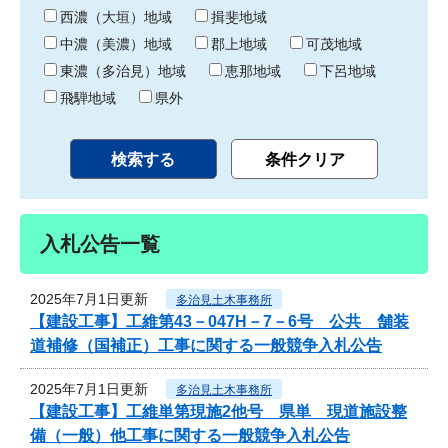
り
西濃（大垣）地域
揖斐地域
中濃（美濃）地域
郡上地域
可茂地域
東濃（多治見）地域
恵那地域
下呂地域
飛騨地域
県外
入札公告一覧
2025年7月1日更新
多治見土木事務所
【建設工事】工維第43－047H－7－6号 公共 舗装
道補修（国補正）工事に関する一般競争入札公告
2025年7月1日更新
多治見土木事務所
【建設工事】工維単第現施2他号 県単 現道施設整
備（一般）他工事に関する一般競争入札公告