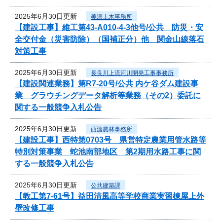
2025年6月30日更新
美濃土木事務所
【建設工事】維工第43-A010-4-3他号/公共 防災・安
全交付金（災害防除）（国補正分）他 関金山線落石
対策工事
2025年6月30日更新
長良川上流河川開発工事事務所
【建設関連業務】第R7-20号/公共 内ケ谷ダム建設事
業 グラウチングデータ解析等業務（その2）委託に
関する一般競争入札公告
2025年6月30日更新
西濃農林事務所
【建設工事】西特第0703号 県営特定農業用管水路等
特別対策事業 蛇池南部地区 第2期用水路工事に関
する一般競争入札公告
2025年6月30日更新
公共建築課
【教工第7-61号】益田清風高等学校商業実習棟屋上外
壁改修工事