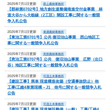
2025年7月1日更新
郡上農林事務所
【郡林第0702号】地方創生道整備推進交付金事業 林
道大谷から大栃線（2工区）開設工事に関する一般競
争入札公告
2025年7月1日更新
東濃農林事務所
【東治工第0701号】公共 復旧治山事業 西山地区工
事に関する一般競争入札公告
2025年7月1日更新
恵那農林事務所
【恵治工第0707号】公共 復旧治山事業 広野（出口
谷）地区工事に関する一般競争入札公告
2025年7月1日更新
可茂土木事務所
【建設工事】県単 現道構造改築（交通事故防止）他
工事/工維4単第現構－J1 他号に関する一般競争入札
公告
2025年7月1日更新
可茂土木事務所
【建設工事】県単 現道施設整備（一般） 工事/工維4