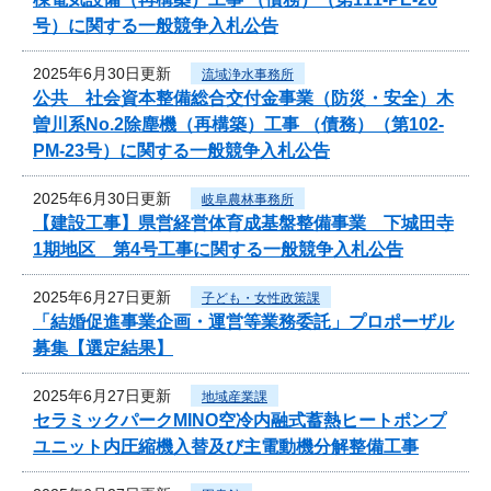
号）に関する一般競争入札公告
2025年6月30日更新
流域浄水事務所
公共 社会資本整備総合交付金事業（防災・安全）木
曽川系No.2除塵機（再構築）工事 （債務）（第102-
PM-23号）に関する一般競争入札公告
2025年6月30日更新
岐阜農林事務所
【建設工事】県営経営体育成基盤整備事業 下城田寺
1期地区 第4号工事に関する一般競争入札公告
2025年6月27日更新
子ども・女性政策課
「結婚促進事業企画・運営等業務委託」プロポーザル
募集【選定結果】
2025年6月27日更新
地域産業課
セラミックパークMINO空冷内融式蓄熱ヒートポンプ
ユニット内圧縮機入替及び主電動機分解整備工事