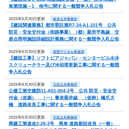
単第現施－1 他号に関する一般競争入札公告
2025年6月30日更新
岐阜土木事務所
【建設関連業務】都市委託第R7-34-A1-101号 公共
防災・安全交付金（街路事業）（都）新所平島線 交
差点照明施設詳細設計業務に関する一般競争入札公告
2025年6月30日更新
産業デジタル推進課
【建設工事】ソフトピアジャパン・センタービル水冷
スクリューチラー及び冷却塔更新工事に関する一般競
争入札公告
2025年6月30日更新
大垣土木事務所
公建工第交建防11-A01-004-3号 公共 防災・安全交
付金（改築） （一）養老垂井線 （仮称）橋爪大
橋 道路改良工事に関する一般競争入札公告
2025年6月30日更新
大垣土木事務所
県建工第道改2-28-3号 県単 道路新設改良（一般）