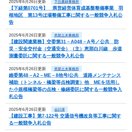
2025年6月26日更新
下呂農林事務所
【下経第0701号】 県営経営体育成基盤整備事業 羽
根地区 第13号ほ場整備工事に関する一般競争入札公
告
2025年6月26日更新
恵那土木事務所
【建設関連業務】交委第31－A048－A号／公共 防
災・安全交付金（交通安全）（主）恵那白川線 歩道
測量委託に関する一般競争入札公告
2025年6月26日更新
恵那土木事務所
維委第48－A2－ME－8他号/公共 道路メンテナンス
補助（トンネル・橋梁等点検調査）他 MEを活用し
た小規模橋梁等の点検・修繕委託に関する一般競争入
札公告
2025年6月26日更新
会計課
【建設工事】第7-122号 交通信号機改良等工事に関す
る一般競争入札公告