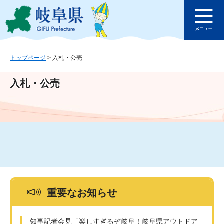
ペ
メ
このページの本文へ
ー
ニ
メ
ジ
ュ
ニ
の
ー
ュ
先
を
ー
頭
飛
トップページ
>
入札・公売
で
ば
す
し
入札・公売
。
て
本
文
へ
重要なお知らせ
知事記者会見「楽しすぎるぞ岐阜！岐阜県アウトドア