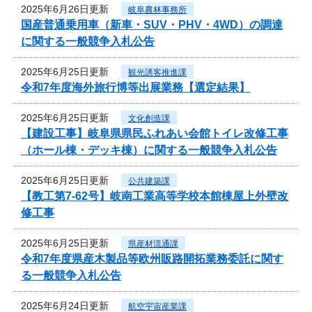
2025年6月26日更新
岐阜農林事務所
国産普通乗用車（新車・SUV・PHV・4WD）の調達
に関する一般競争入札公告
2025年6月25日更新
観光誘客推進課
令和7年度海外旅行博等出展業務【選定結果】
2025年6月25日更新
文化創造課
【建設工事】岐阜県県民ふれあい会館トイレ改修工事
（ホール棟・デッキ棟）に関する一般競争入札公告
2025年6月25日更新
公共建築課
【教工第7-62号】岐南工業高等学校本館棟屋上外壁改
修工事
2025年6月25日更新
県産材流通課
令和7年度県産木製品等欧州販路開拓業務委託に関す
る一般競争入札公告
2025年6月24日更新
航空宇宙産業課