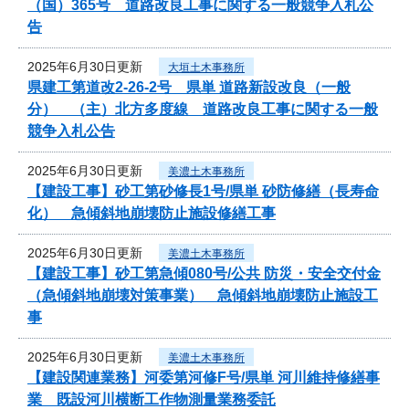
（国）365号 道路改良工事に関する一般競争入札公
告
2025年6月30日更新
大垣土木事務所
県建工第道改2-26-2号 県単 道路新設改良（一般
分） （主）北方多度線 道路改良工事に関する一般
競争入札公告
2025年6月30日更新
美濃土木事務所
【建設工事】砂工第砂修長1号/県単 砂防修繕（長寿命
化） 急傾斜地崩壊防止施設修繕工事
2025年6月30日更新
美濃土木事務所
【建設工事】砂工第急傾080号/公共 防災・安全交付金
（急傾斜地崩壊対策事業） 急傾斜地崩壊防止施設工
事
2025年6月30日更新
美濃土木事務所
【建設関連業務】河委第河修F号/県単 河川維持修繕事
業 既設河川横断工作物測量業務委託