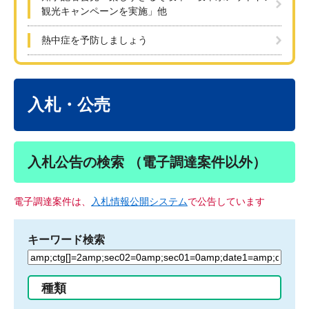
観光キャンペーンを実施」他
熱中症を予防しましょう
本
文
入札・公売
入札公告の検索 （電子調達案件以外）
電子調達案件は、
入札情報公開システム
で公告しています
キーワード検索
検
索
す
種類
る