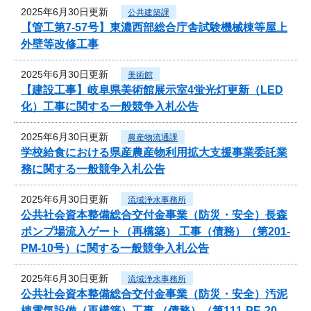
2025年6月30日更新
公共建築課
【管工第7-57号】東濃西部総合庁舎試験機械棟等屋上
外壁等改修工事
2025年6月30日更新
美術館
【建設工事】岐阜県美術館展示室4蛍光灯更新（LED
化）工事に関する一般競争入札公告
2025年6月30日更新
農産物流通課
学校給食における県産農産物利用拡大支援事業委託業
務に関する一般競争入札公告
2025年6月30日更新
流域浄水事務所
公共社会資本整備総合交付金事業（防災・安全）長森
ポンプ場流入ゲート（再構築） 工事（債務）（第201-
PM-10号）に関する一般競争入札公告
2025年6月30日更新
流域浄水事務所
公共社会資本整備総合交付金事業（防災・安全）汚泥
棟電気設備（再構築）工事 （債務）（第111-PE-20