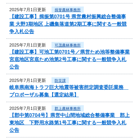
2025年7月1日更新
揖斐農林事務所
【建設工事】揖振第0701号 県営農村振興総合整備事
業 大野3期地区 上磯集落道第2期工事に関する一般競
争入札公告
2025年7月1日更新
可茂農林事務所
【建設工事】可池工第0701号／県営ため池等整備事業
宮底地区宮底ため池第2号工事に関する一般競争入札
公告
2025年7月1日更新
防災課
岐阜県南海トラフ巨大地震等被害想定調査委託業務
プロポーザル募集【選定結果】
2025年7月1日更新
郡上農林事務所
【郡中第0704号】県営中山間地域総合整備事業 郡上
東地区 下野用水路第1号工事に関する一般競争入札
公告