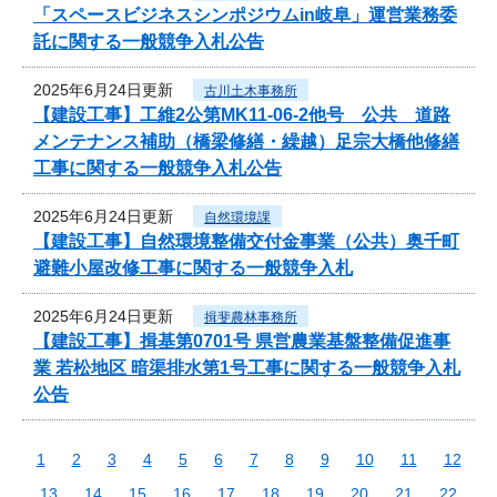
「スペースビジネスシンポジウムin岐阜」運営業務委
託に関する一般競争入札公告
2025年6月24日更新
古川土木事務所
【建設工事】工維2公第MK11-06-2他号 公共 道路
メンテナンス補助（橋梁修繕・繰越）足宗大橋他修繕
工事に関する一般競争入札公告
2025年6月24日更新
自然環境課
【建設工事】自然環境整備交付金事業（公共）奥千町
避難小屋改修工事に関する一般競争入札
2025年6月24日更新
揖斐農林事務所
【建設工事】揖基第0701号 県営農業基盤整備促進事
業 若松地区 暗渠排水第1号工事に関する一般競争入札
公告
1
2
3
4
5
6
7
8
9
10
11
12
13
14
15
16
17
18
19
20
21
22