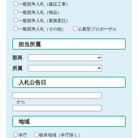
キ
一般競争入札（建設工事）
ー
一般競争入札（物品）
ワ
一般競争入札（業務委託）
ー
ド
一般競争入札（その他）
公募型プロポーザル
を
入
担当所属
力
部局
所属
入札公告日
期
から
間
期
の
間
始
地域
の
ま
終
り
わ
本庁
岐阜地域（本庁除く）