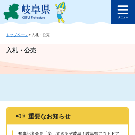
ペ
メ
このページの本文へ
ー
ニ
メ
ジ
ュ
ニ
の
ー
ュ
先
を
ー
頭
飛
トップページ
>
入札・公売
で
ば
す
し
入札・公売
。
て
本
文
へ
重要なお知らせ
知事記者会見「楽しすぎるぞ岐阜！岐阜県アウトドア