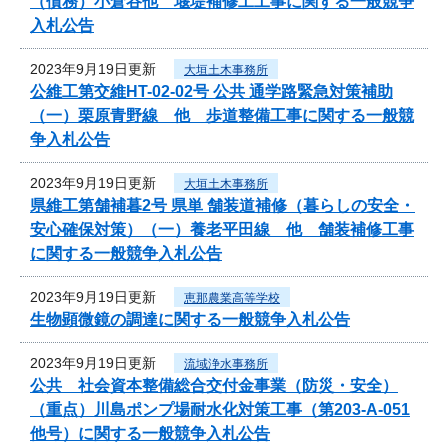
（債務）小倉谷他 堰堤補修工工事に関する一般競争
入札公告
2023年9月19日更新
大垣土木事務所
公維工第交維HT-02-02号 公共 通学路緊急対策補助
（一）栗原青野線 他 歩道整備工事に関する一般競
争入札公告
2023年9月19日更新
大垣土木事務所
県維工第舗補暮2号 県単 舗装道補修（暮らしの安全・
安心確保対策）（一）養老平田線 他 舗装補修工事
に関する一般競争入札公告
2023年9月19日更新
恵那農業高等学校
生物顕微鏡の調達に関する一般競争入札公告
2023年9月19日更新
流域浄水事務所
公共 社会資本整備総合交付金事業（防災・安全）
（重点）川島ポンプ場耐水化対策工事（第203-A-051
他号）に関する一般競争入札公告