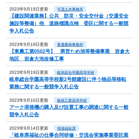
2023年9月19日更新
可茂土木事務所
【建設関連業務】公共 防災・安全交付金（交通安全
施設等整備）他 道路標識点検 委託に関する一般競
争入札公告
2023年9月19日更新
東濃農林事務所
【東農工第0502号】 県営ため池等整備事業 岩倉大
地区 岩倉大池改修工事
2023年9月19日更新
岐阜総合学園高等学校
岐阜総合学園高等学校新2号館建設に伴う物品等移転
業務に関する一般競争入札公告
2023年9月15日更新
岐南工業高等学校
アーク溶接機の購入及び設置工事の調達に関する一般
競争入札公告
2023年9月14日更新
地域福祉課
「岐阜県福祉の仕事合同研修・交流会実施事業委託業