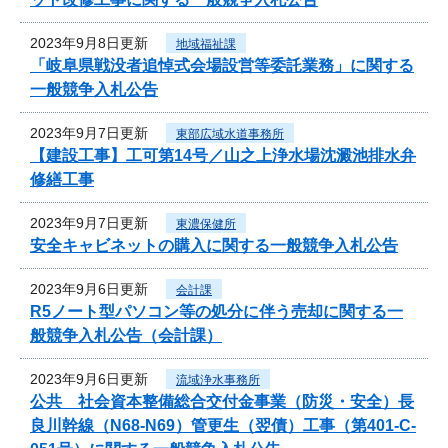
2023年9月8日更新
地域福祉課
「岐阜県戦没者追悼式会場設営等委託業務」に関する
一般競争入札公告
2023年9月7日更新
東部広域水道事務所
【建設工事】工可第14号／山之上浄水場沈澱池排水弁
修繕工事
2023年9月7日更新
東濃保健所
安全キャビネットの購入に関する一般競争入札公告
2023年9月6日更新
会計課
R5ノート型パソコン等の処分に伴う売却に関する一
般競争入札公告（会計課）
2023年9月6日更新
流域浄水事務所
公共 社会資本整備総合交付金事業（防災・安全）長
良川幹線（N68-N69）管更生（翌債）工事（第401-C-