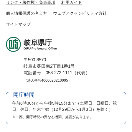
リンク・著作権・免責事項
利用ガイド
個人情報保護の考え方
ウェブアクセシビリティ方針
サイトマップ
岐阜県庁
GIFU Prefectural Office
〒500-8570
岐阜市薮田南2丁目1番1号
電話番号 058-272-1111（代表）
（法人番号4000020210005）
開庁時間
午前8時30分から午後5時15分まで
（土曜日、日曜日、祝
日、休日、年末年始（12月29日から1月3日）を除く）
※一部、開庁時間の異なる機関、施設があります。