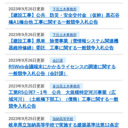
2023年9月26日更新
下呂土木事務所
【建設工事】公共 防災・安全交付金 （仮称）黒石谷
橋A1橋台他 工事に関する一般競争入札公告
2023年9月26日更新
下呂土木事務所
【建設工事】県単 除雪事業（雪情報システム関連機
器維持修繕）委託 工事に関する一般競争入札公告
2023年9月26日更新
会計課
R5Web会議端末にかかるライセンスの調達に関する
一般競争入札公告（会計課）
2023年9月25日更新
多治見土木事務所
工第R5公河7－1号 公共 大規模特定河川事業（広
域河川）（土岐橋下部工）（債務）工事に関する一般
競争入札公告
2023年9月25日更新
加納高等学校
岐阜県立加納高等学校で実施する建築基準法第12条定