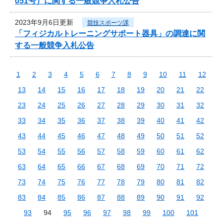
051号）に関する一般競争入札公告
2023年9月6日更新
競技スポーツ課
「フィジカルトレーニングサポート器具」の調達に関
する一般競争入札公告
1
2
3
4
5
6
7
8
9
10
11
12
13
14
15
16
17
18
19
20
21
22
23
24
25
26
27
28
29
30
31
32
33
34
35
36
37
38
39
40
41
42
43
44
45
46
47
48
49
50
51
52
53
54
55
56
57
58
59
60
61
62
63
64
65
66
67
68
69
70
71
72
73
74
75
76
77
78
79
80
81
82
83
84
85
86
87
88
89
90
91
92
93
94
95
96
97
98
99
100
101