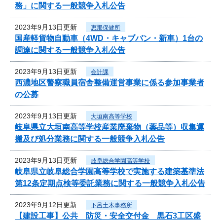
務」に関する一般競争入札公告
2023年9月13日更新
恵那保健所
国産軽貨物自動車（4WD・キャブバン・新車）1台の
調達に関する一般競争入札公告
2023年9月13日更新
会計課
西濃地区警察職員宿舎整備運営事業に係る参加事業者
の公募
2023年9月13日更新
大垣南高等学校
岐阜県立大垣南高等学校産業廃棄物（薬品等）収集運
搬及び処分業務に関する一般競争入札公告
2023年9月13日更新
岐阜総合学園高等学校
岐阜県立岐阜総合学園高等学校で実施する建築基準法
第12条定期点検等委託業務に関する一般競争入札公告
2023年9月12日更新
下呂土木事務所
【建設工事】公共 防災・安全交付金 黒石3工区盛