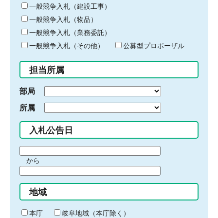
キ
一般競争入札（建設工事）
ー
一般競争入札（物品）
ワ
一般競争入札（業務委託）
ー
ド
一般競争入札（その他）
公募型プロポーザル
を
入
担当所属
力
部局
所属
入札公告日
期
から
間
期
の
間
始
地域
の
ま
終
り
わ
本庁
岐阜地域（本庁除く）