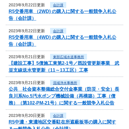
2023年9月22日更新
会計課
R5交番用車 （2WD) の購入に関する一般競争入札公
告（会計課）
2023年9月22日更新
会計課
R5交番用車 （4WD) の購入に関する一般競争入札公
告（会計課）
2023年9月21日更新
東部広域水道事務所
【建設工事】5債施工東第2-1号／既設管更新事業 武
並支線送水管更新（11～13工区）工事
2023年9月21日更新
流域浄水事務所
公共 社会資本整備総合交付金事業（防災・安全）長
良川系No.5汚水ポンプ機械設備（再構築）工事（債
務）（第102-PM-21号）に関する一般競争入札公告
2023年9月20日更新
会計課
R5中濃・東濃地区交番駐在所遮蔽板等の購入に関す
る一般競争入札公告（会計課）