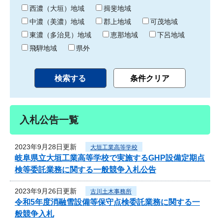
り
西濃（大垣）地域
揖斐地域
中濃（美濃）地域
郡上地域
可茂地域
東濃（多治見）地域
恵那地域
下呂地域
飛騨地域
県外
入札公告一覧
2023年9月28日更新
大垣工業高等学校
岐阜県立大垣工業高等学校で実施するGHP設備定期点
検等委託業務に関する一般競争入札公告
2023年9月26日更新
古川土木事務所
令和5年度消融雪設備等保守点検委託業務に関する一
般競争入札