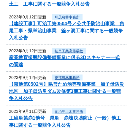
土工 工事に関する一般競争入札公告
2023年9月12日更新
可茂農林事務所
【建設工事】可治工第0504号／公共予防治山事業 負
尾工事・県単治山事業 釜ヶ洞工事に関する一般競争
入札公告
2023年9月12日更新
岐阜工業高等学校
産業教育振興設備整備事業に係る3Dスキャナー一式
の調達
2023年9月12日更新
恵那農林事務所
【恵池第0502号】県営ため池等整備事業 加子母防災
地区 加子母防災ダム改修第3期工事に関する一般競
争入札公告
2023年9月11日更新
多治見土木事務所
工維単第崩1他号 県単 崩壊決壊防止（一般）他工
事に関する一般競争入札公告