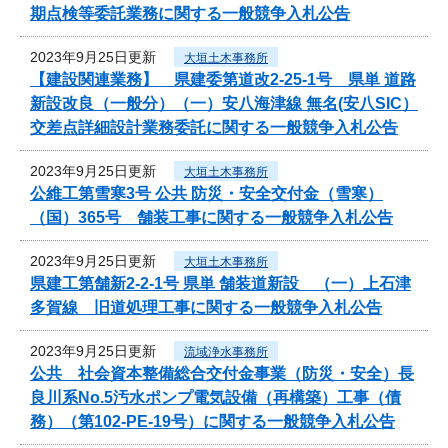
期点検等委託業務に関する一般競争入札公告
2023年9月25日更新
大垣土木事務所
【建設関連業務】 県建委第道改2-25-1号 県単 道路
新設改良（一般分）（一）安八海津線 無名(安八SIC）
交差点詳細設計業務委託に関する一般競争入札公告
2023年9月25日更新
大垣土木事務所
公維工第雪寒3号 公共 防災・安全交付金（雪寒）
（国）365号 舗装工事に関する一般競争入札公告
2023年9月25日更新
大垣土木事務所
県建工第舗新2-2-1号 県単 舗装道新設 （一）上石津
多賀線 旧道処理工事に関する一般競争入札公告
2023年9月25日更新
流域浄水事務所
公共 社会資本整備総合交付金事業（防災・安全）長
良川系No.5汚水ポンプ電気設備（再構築）工事（債
務）（第102-PE-19号）に関する一般競争入札公告