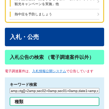
観光キャンペーンを実施」他
熱中症を予防しましょう
本
文
入札・公売
入札公告の検索 （電子調達案件以外）
電子調達案件は、
入札情報公開システム
で公告しています
キーワード検索
検
索
す
種類
る