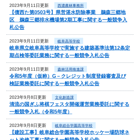
2023年9月11日更新
西濃農林事務所
【債西た第0503号】県営湛水防除事業 鵜森三郷地
区 鵜森三郷排水機場第2期工事に関する一般競争入
札公告
2023年9月11日更新
岐阜高等学校
岐阜県立岐阜高等学校で実施する建築基準法第12条定
期点検等委託業務に関する一般競争入札公告
2023年9月11日更新
森林活用推進課
令和5年度（仮称）G－クレジット制度登録審査及び
検証業務委託に関する一般競争入札公告
2023年9月8日更新
文化創造課
清流の国ぎふ将棋フェスタ開催運営業務委託に関する
一般競争入札（令和5年度）
2023年9月8日更新
岐阜総合学園高等学校
【建設工事】岐阜総合学園高等学校ホッケー場防球ネ
ット改修工事に関する一般競争入札公告