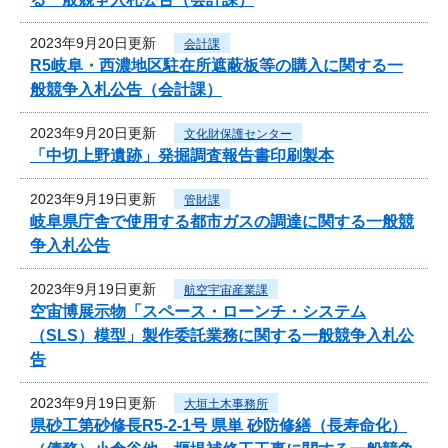
2023年9月20日更新
会計課
R5岐阜・西濃地区駐在所遮蔽板等の購入に関する一
般競争入札公告（会計課）
2023年9月20日更新
文化財保護センター
「中切上野遺跡」発掘調査報告書印刷製本
2023年9月19日更新
管財課
岐阜県庁舎で使用する都市ガスの調達に関する一般競
争入札公告
2023年9月19日更新
航空宇宙産業課
空宙博展示物「スペース・ローンチ・システム
（SLS）模型」製作委託業務に関する一般競争入札公
告
2023年9月19日更新
大垣土木事務所
県砂工第砂修長R5-2-1号 県単 砂防修繕（長寿命化）