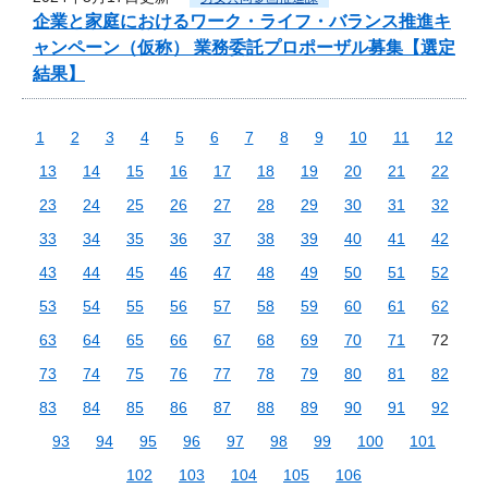
企業と家庭におけるワーク・ライフ・バランス推進キ
ャンペーン（仮称） 業務委託プロポーザル募集【選定
結果】
1
2
3
4
5
6
7
8
9
10
11
12
13
14
15
16
17
18
19
20
21
22
23
24
25
26
27
28
29
30
31
32
33
34
35
36
37
38
39
40
41
42
43
44
45
46
47
48
49
50
51
52
53
54
55
56
57
58
59
60
61
62
63
64
65
66
67
68
69
70
71
72
73
74
75
76
77
78
79
80
81
82
83
84
85
86
87
88
89
90
91
92
93
94
95
96
97
98
99
100
101
102
103
104
105
106