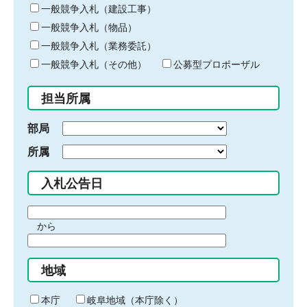
キ
一般競争入札（建設工事）
ー
一般競争入札（物品）
ワ
一般競争入札（業務委託）
ー
ド
一般競争入札（その他）
公募型プロポーザル
を
入
担当所属
力
部局
所属
入札公告日
期
から
間
期
の
間
始
地域
の
ま
終
り
わ
本庁
岐阜地域（本庁除く）