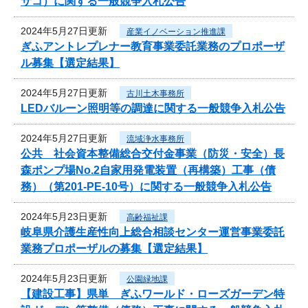
サコ）に関する一般競争入札公告
2024年5月27日更新
産業イノベーション推進課
ぎふアントレプレナー教育事業委託業務のプロポーザ
ル募集【選定結果】
2024年5月27日更新
古川土木事務所
LEDバルーン照明等の調達に関する一般競争入札公告
2024年5月27日更新
流域浄水事務所
公共 社会資本整備総合交付金事業（防災・安全）長
森ポンプ場No.2自家用発電装置（再構築）工事（債
務）（第201-PE-10号）に関する一般競争入札公告
2024年5月23日更新
高齢福祉課
岐阜県介護生産性向上総合相談センター運営事業委託
業務プロポーザルの募集【選定結果】
2024年5月23日更新
公園緑地課
【建設工事】県単 ぎふワールド・ローズガーデン特