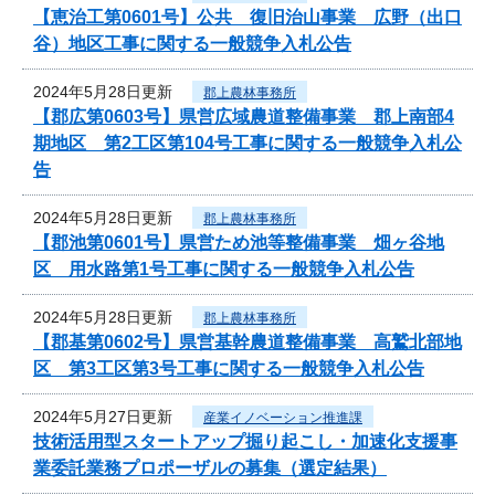
【恵治工第0601号】公共 復旧治山事業 広野（出口
谷）地区工事に関する一般競争入札公告
2024年5月28日更新
郡上農林事務所
【郡広第0603号】県営広域農道整備事業 郡上南部4
期地区 第2工区第104号工事に関する一般競争入札公
告
2024年5月28日更新
郡上農林事務所
【郡池第0601号】県営ため池等整備事業 畑ヶ谷地
区 用水路第1号工事に関する一般競争入札公告
2024年5月28日更新
郡上農林事務所
【郡基第0602号】県営基幹農道整備事業 高鷲北部地
区 第3工区第3号工事に関する一般競争入札公告
2024年5月27日更新
産業イノベーション推進課
技術活用型スタートアップ掘り起こし・加速化支援事
業委託業務プロポーザルの募集（選定結果）