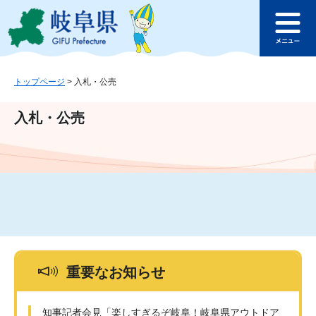
ペ
メ
このページの本文へ
ー
ニ
メ
ジ
ュ
ニ
の
ー
ュ
先
を
ー
頭
飛
トップページ
>
入札・公売
で
ば
す
し
入札・公売
。
て
本
文
へ
重要なお知らせ
知事記者会見「楽しすぎるぞ岐阜！岐阜県アウトドア