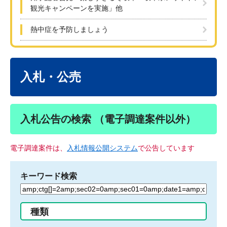
観光キャンペーンを実施」他
熱中症を予防しましょう
本
文
入札・公売
入札公告の検索 （電子調達案件以外）
電子調達案件は、
入札情報公開システム
で公告しています
キーワード検索
検
索
す
種類
る