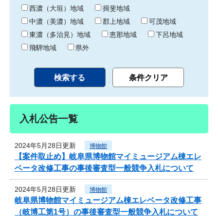
り
西濃（大垣）地域
揖斐地域
中濃（美濃）地域
郡上地域
可茂地域
東濃（多治見）地域
恵那地域
下呂地域
飛騨地域
県外
入札公告一覧
2024年5月28日更新
博物館
【案件取止め】岐阜県博物館マイミュージアム棟エレ
ベータ改修工事の事後審査型一般競争入札について
2024年5月28日更新
博物館
岐阜県博物館マイミュージアム棟エレベータ改修工事
（岐博工第1号）の事後審査型一般競争入札について