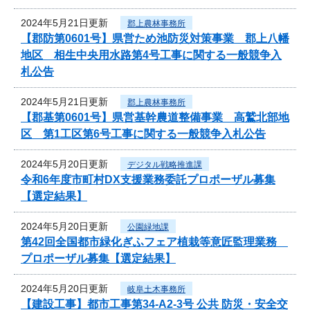
2024年5月21日更新
郡上農林事務所
【郡防第0601号】県営ため池防災対策事業 郡上八幡
地区 相生中央用水路第4号工事に関する一般競争入
札公告
2024年5月21日更新
郡上農林事務所
【郡基第0601号】県営基幹農道整備事業 高鷲北部地
区 第1工区第6号工事に関する一般競争入札公告
2024年5月20日更新
デジタル戦略推進課
令和6年度市町村DX支援業務委託プロポーザル募集
【選定結果】
2024年5月20日更新
公園緑地課
第42回全国都市緑化ぎふフェア植栽等意匠監理業務
プロポーザル募集【選定結果】
2024年5月20日更新
岐阜土木事務所
【建設工事】都市工事第34-A2-3号 公共 防災・安全交