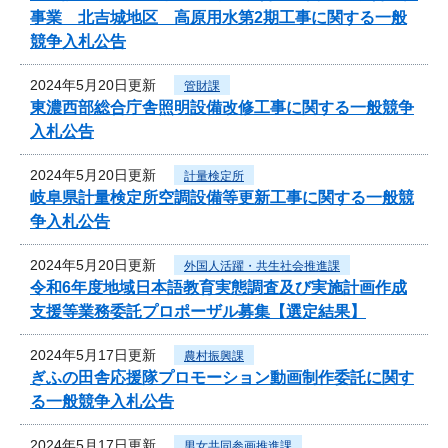
事業 北吉城地区 高原用水第2期工事に関する一般
競争入札公告
2024年5月20日更新
管財課
東濃西部総合庁舎照明設備改修工事に関する一般競争
入札公告
2024年5月20日更新
計量検定所
岐阜県計量検定所空調設備等更新工事に関する一般競
争入札公告
2024年5月20日更新
外国人活躍・共生社会推進課
令和6年度地域日本語教育実態調査及び実施計画作成
支援等業務委託プロポーザル募集【選定結果】
2024年5月17日更新
農村振興課
ぎふの田舎応援隊プロモーション動画制作委託に関す
る一般競争入札公告
2024年5月17日更新
男女共同参画推進課