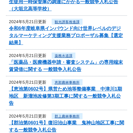
生徒用一時保管庫の調達にかかる一般競争入札公告
（大垣北高等学校）
2024年5月21日更新
観光誘客推進課
令和6年度岐阜県インバウンド向け世界レベルのデジ
タルマーケティング支援業務プロポーザル募集【選定
結果】
2024年5月21日更新
薬務水道課
「医薬品・医療機器申請・審査システム」の専用端末
賃貸借に関する 一般競争入札公告
2024年5月21日更新
恵那農林事務所
【恵池第0602号】県営ため池等整備事業 中津川1期
地区 新溜池改修第3期工事に関する一般競争入札公
告
2024年5月21日更新
郡上農林事務所
【郡治第0601号】復旧治山事業 鬼神山地区工事に関
する一般競争入札公告