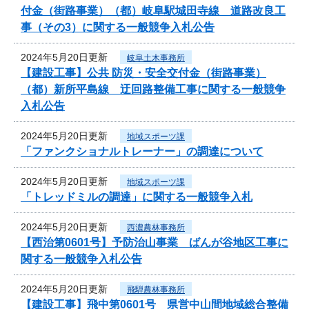
付金（街路事業）（都）岐阜駅城田寺線 道路改良工
事（その3）に関する一般競争入札公告
2024年5月20日更新
岐阜土木事務所
【建設工事】公共 防災・安全交付金（街路事業）
（都）新所平島線 迂回路整備工事に関する一般競争
入札公告
2024年5月20日更新
地域スポーツ課
「ファンクショナルトレーナー」の調達について
2024年5月20日更新
地域スポーツ課
「トレッドミルの調達」に関する一般競争入札
2024年5月20日更新
西濃農林事務所
【西治第0601号】予防治山事業 ばんが谷地区工事に
関する一般競争入札公告
2024年5月20日更新
飛騨農林事務所
【建設工事】飛中第0601号 県営中山間地域総合整備