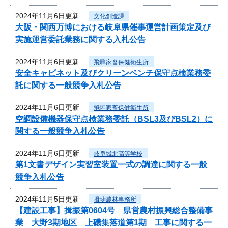
2024年11月6日更新
文化創造課
大阪・関西万博における岐阜県催事運営計画策定及び
実施運営委託業務に関する入札公告
2024年11月6日更新
飛騨家畜保健衛生所
安全キャビネット及びクリーンベンチ保守点検業務委
託に関する一般競争入札公告
2024年11月6日更新
飛騨家畜保健衛生所
空調設備機器保守点検業務委託（BSL3及びBSL2）に
関する一般競争入札公告
2024年11月6日更新
岐阜城北高等学校
第1文書デザイン実習室装置一式の調達に関する一般
競争入札公告
2024年11月5日更新
揖斐農林事務所
【建設工事】揖振第0604号 県営農村振興総合整備事
業 大野3期地区 上磯集落道第1期 工事に関する一