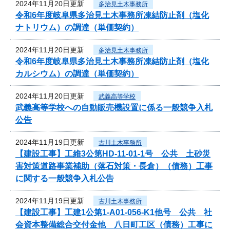
2024年11月20日更新
多治見土木事務所
令和6年度岐阜県多治見土木事務所凍結防止剤（塩化
ナトリウム）の調達（単価契約）
2024年11月20日更新
多治見土木事務所
令和6年度岐阜県多治見土木事務所凍結防止剤（塩化
カルシウム）の調達（単価契約）
2024年11月20日更新
武義高等学校
武義高等学校への自動販売機設置に係る一般競争入札
公告
2024年11月19日更新
古川土木事務所
【建設工事】工維3公第HD-11-01-1号 公共 土砂災
害対策道路事業補助（落石対策・長倉）（債務）工事
に関する一般競争入札公告
2024年11月19日更新
古川土木事務所
【建設工事】工建1公第1-A01-056-K1他号 公共 社
会資本整備総合交付金他 八日町工区（債務）工事に