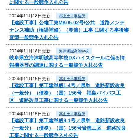
に関する一般競争入札公告
2024年11月18日更新
郡上土木事務所
【建設工事】公維工第MK05-02号/公共 道路メンテ
ナンス補助（橋梁補修）（翌債）工事 に関する事後審
査型一般競争入札公告
2024年11月18日更新
海津明誠高等学校
岐阜県立海津明誠高等学校DXハイスクールに係る情
報機器等の調達に関する一般競争入札公告
2024年11月15日更新
高山土木事務所
【建設工事】第工建単般1-4号／県単 道路新設改良
（一般分）（債務）（国）156号 福島バイパス工
区 道路改良工事に関する一般競争入札公告
2024年11月15日更新
高山土木事務所
【建設工事】第工建単般9-1号／県単 道路新設改良
（一般分）（債務）（国）156号岩瀬工区 道路改良
工事に関する一般競争入札公告