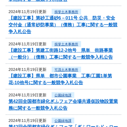
2024年11月19日更新
揖斐土木事務所
【建設工事】第砂工通砂6－011号 公共 防災・安全
交付金（通常砂防事業）（債務）工事に関する一般競
争入札公告
2024年11月19日更新
揖斐土木事務所
【建設工事】第建工街路12-2他号 県単 街路事業
（一般分）（債務）工事に関する一般競争入札公告
2024年11月19日更新
可茂土木事務所
【建設工事】県単 都市公園事業 工事/工園1単第
花-10他号に関する一般競争入札公告
2024年11月19日更新
公園緑地課
第42回全国都市緑化ぎふフェア会場共通仮設物設置業
務に関する一般競争入札公告
2024年11月19日更新
公園緑地課
第42回全国都市緑化ぎふフェア「ぎふワールド・ロー