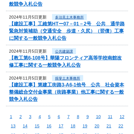
般競争入札公告
2024年11月5日更新
多治見土木事務所
【建設工事】工維第HTー07－01－2号 公共 通学路
緊急対策補助（交通安全 歩道・久尻）（翌債）工事
に関する一般競争入札公告
2024年11月5日更新
公共建築課
【教工第6-108号】華陽フロンティア高等学校南館改
修工事に関する一般競争入札公告
2024年11月5日更新
揖斐土木事務所
【建設工事】第建工街路3-A6-1他号 公共 社会資本
整備総合交付金事業（街路事業）他工事に関する一般
競争入札公告
1
2
3
4
5
6
7
8
9
10
11
12
13
14
15
16
17
18
19
20
21
22