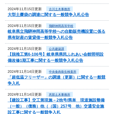
2024年11月15日更新
古川土木事務所
大型土嚢袋の調達に関する一般競争入札公告
2024年11月15日更新
飛騨神岡高等学校
岐阜県立飛騨神岡高等学校への自動販売機設置に係る
県有財産の賃貸借一般競争入札公告
2024年11月15日更新
公共建築課
【脱推工第6-106号】岐阜県県民ふれあい会館照明設
備改修1期工事に関する一般競争入札公告
2024年11月14日更新
中央食肉衛生検査所
「超低温フリーザー」の調達（更新）に関する一般競
争入札
2024年11月14日更新
恵那土木事務所
【建設工事】交工第現施－2他号/県単 現道施設整備
（一般）（債務）他（（国）257号 他）交通安全施
設工事に関する一般競争入札