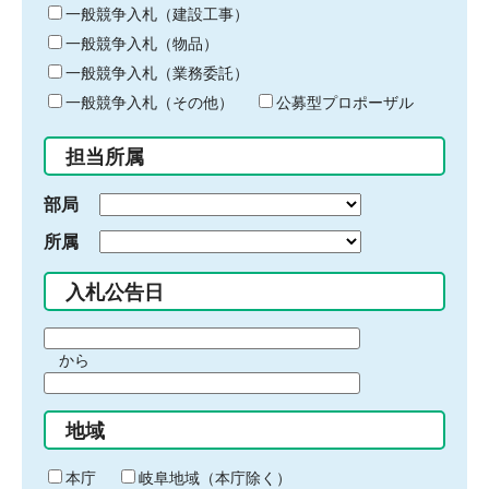
キ
一般競争入札（建設工事）
ー
一般競争入札（物品）
ワ
一般競争入札（業務委託）
ー
ド
一般競争入札（その他）
公募型プロポーザル
を
入
担当所属
力
部局
所属
入札公告日
期
から
間
期
の
間
始
地域
の
ま
終
り
わ
本庁
岐阜地域（本庁除く）