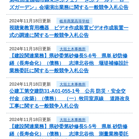
ズガーデン」会場演出業務に関する一般競争入札公告
2024年11月18日更新
岐阜商業高等学校
視聴覚教育用機器 ビデオ作成装置ビデオ作成装置一
式の調達に関する一般競争入札公告
2024年11月18日更新
大垣土木事務所
【建設関連業務】県砂委第砂修長S-6号 県単 砂防修
繕（長寿命化）（債務） 志津北谷他 堰堤補修設計
業務委託に関する一般競争入札公告
2024年11月18日更新
大垣土木事務所
公建工第交建防31-A01-055-1号 公共 防災・安全交
付金（改築）（債務） （一）牧田室原線 道路改良
工事に関する一般競争入札公告
2024年11月18日更新
大垣土木事務所
【建設関連業務】県砂委第砂修長S-5号 県単 砂防修
繕（長寿命化）（債務） 志津北谷他 測量業務委託