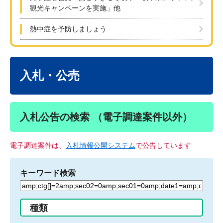
観光キャンペーンを実施」他
熱中症を予防しましょう
本
文
入札・公売
入札公告の検索 （電子調達案件以外）
電子調達案件は、
入札情報公開システム
で公告しています
キーワード検索
検
索
す
種類
る