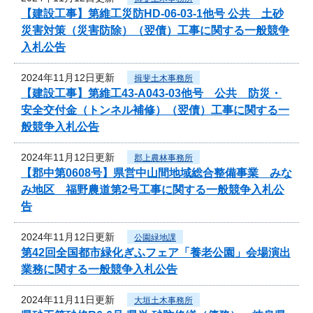
【建設工事】第維工災防HD-06-03-1他号 公共 土砂
災害対策（災害防除）（翌債）工事に関する一般競争
入札公告
2024年11月12日更新
揖斐土木事務所
【建設工事】第維工43-A043-03他号 公共 防災・
安全交付金（トンネル補修）（翌債）工事に関する一
般競争入札公告
2024年11月12日更新
郡上農林事務所
【郡中第0608号】県営中山間地域総合整備事業 みな
み地区 福野農道第2号工事に関する一般競争入札公
告
2024年11月12日更新
公園緑地課
第42回全国都市緑化ぎふフェア「養老公園」会場演出
業務に関する一般競争入札公告
2024年11月11日更新
大垣土木事務所