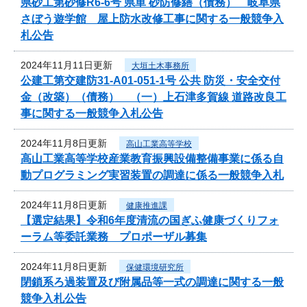
県砂工第砂修R6-6号 県単 砂防修繕（債務） 岐阜県
さぼう遊学館 屋上防水改修工事に関する一般競争入
札公告
2024年11月11日更新
大垣土木事務所
公建工第交建防31-A01-051-1号 公共 防災・安全交付
金（改築）（債務） （一）上石津多賀線 道路改良工
事に関する一般競争入札公告
2024年11月8日更新
高山工業高等学校
高山工業高等学校産業教育振興設備整備事業に係る自
動プログラミング実習装置の調達に係る一般競争入札
2024年11月8日更新
健康推進課
【選定結果】令和6年度清流の国ぎふ健康づくりフォ
ーラム等委託業務 プロポーザル募集
2024年11月8日更新
保健環境研究所
閉鎖系ろ過装置及び附属品等一式の調達に関する一般
競争入札公告