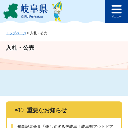
ペ
メ
このページの本文へ
ー
ニ
メ
ジ
ュ
ニ
の
ー
ュ
先
を
ー
頭
飛
トップページ
>
入札・公売
で
ば
す
し
入札・公売
。
て
本
文
へ
重要なお知らせ
知事記者会見「楽しすぎるぞ岐阜！岐阜県アウトドア