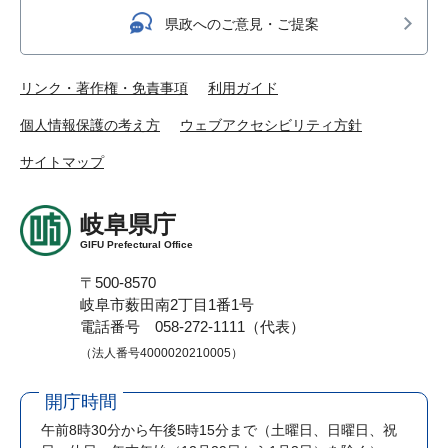
県政へのご意見・ご提案
リンク・著作権・免責事項
利用ガイド
個人情報保護の考え方
ウェブアクセシビリティ方針
サイトマップ
岐阜県庁
GIFU Prefectural Office
〒500-8570
岐阜市薮田南2丁目1番1号
電話番号 058-272-1111（代表）
（法人番号4000020210005）
開庁時間
午前8時30分から午後5時15分まで
（土曜日、日曜日、祝