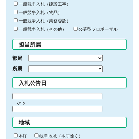
キ
一般競争入札（建設工事）
ー
一般競争入札（物品）
ワ
一般競争入札（業務委託）
ー
ド
一般競争入札（その他）
公募型プロポーザル
を
入
担当所属
力
部局
所属
入札公告日
期
から
間
期
の
間
始
地域
の
ま
終
り
わ
本庁
岐阜地域（本庁除く）