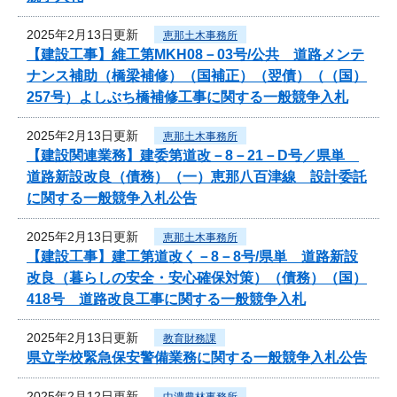
2025年2月13日更新
恵那土木事務所
【建設工事】維工第MKH08－03号/公共 道路メンテ
ナンス補助（橋梁補修）（国補正）（翌債）（（国）
257号）よしぶち橋補修工事に関する一般競争入札
2025年2月13日更新
恵那土木事務所
【建設関連業務】建委第道改－8－21－D号／県単
道路新設改良（債務）（一）恵那八百津線 設計委託
に関する一般競争入札公告
2025年2月13日更新
恵那土木事務所
【建設工事】建工第道改く－8－8号/県単 道路新設
改良（暮らしの安全・安心確保対策）（債務）（国）
418号 道路改良工事に関する一般競争入札
2025年2月13日更新
教育財務課
県立学校緊急保安警備業務に関する一般競争入札公告
2025年2月12日更新
中濃農林事務所