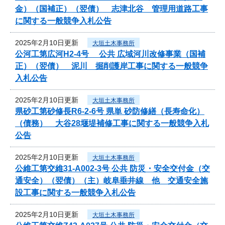
金）（国補正）（翌債） 志津北谷 管理用道路工事
に関する一般競争入札公告
2025年2月10日更新
大垣土木事務所
公河工第広河H2-4号 公共 広域河川改修事業（国補
正）（翌債） 泥川 掘削護岸工事に関する一般競争
入札公告
2025年2月10日更新
大垣土木事務所
県砂工第砂修長R6-2-6号 県単 砂防修繕（長寿命化）
（債務） 大谷28堰堤補修工事に関する一般競争入札
公告
2025年2月10日更新
大垣土木事務所
公維工第交維31-A002-3号 公共 防災・安全交付金（交
通安全）（翌債）（主）岐阜垂井線 他 交通安全施
設工事に関する一般競争入札公告
2025年2月10日更新
大垣土木事務所