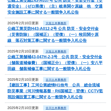
公維工第交維Z43-A037号 公共 防災・安全交付金（交
通安全）（ゼロ県債）（主）岐阜関ケ原線 他 交通
安全施設工事に関する一般競争入札公告
2025年2月10日更新
大垣土木事務所
公維工第災防H43-A012-2号 公共 防災・安全交付金
（災害防除）（国補正）（翌債）（一）牧田関ケ原
線 落石対策工事に関する一般競争入札公告
2025年2月10日更新
大垣土木事務所
公維工第舗補43-047H-2-3号 公共 防災・安全交付金
（舗装道補修費）（国補正分）（翌債）（一）安八平
田線 舗装補修工事に関する一般競争入札公告
2025年2月10日更新
古川土木事務所
【建設工事】工河公第総情H1他号 公共 総合流域
防災事業（河川情報基盤・R6国補正・翌債）CCTV監
視設備設置工事に関する一般競争入札公告
2025年2月10日更新
古川土木事務所