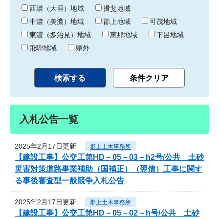
り
西濃（大垣）地域
揖斐地域
中濃（美濃）地域
郡上地域
可茂地域
東濃（多治見）地域
恵那地域
下呂地域
飛騨地域
県外
入札公告一覧
2025年2月17日更新
郡上土木事務所
【建設工事】公交工第HD－05－03－h2号/公共 土砂
災害対策道路事業補助（国補正）（翌債）工事に関す
る事後審査型一般競争入札公告
2025年2月17日更新
郡上土木事務所
【建設工事】公交工第HD－05－02－h号/公共 土砂