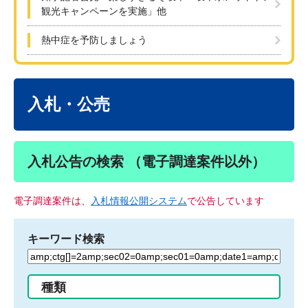
観光キャンペーンを実施」他
熱中症を予防しましょう
本
文
入札・公売
入札公告の検索 （電子調達案件以外）
電子調達案件は、
入札情報公開システム
で公告しています
キーワード検索
検
索
す
種類
る