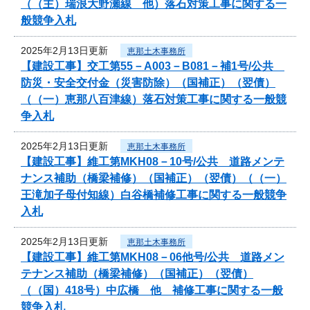
（（主）瑞浪大野瀬線 他）落石対策工事に関する一
般競争入札
2025年2月13日更新
恵那土木事務所
【建設工事】交工第55－A003－B081－補1号/公共
防災・安全交付金（災害防除）（国補正）（翌債）
（（一）恵那八百津線）落石対策工事に関する一般競
争入札
2025年2月13日更新
恵那土木事務所
【建設工事】維工第MKH08－10号/公共 道路メンテ
ナンス補助（橋梁補修）（国補正）（翌債）（（一）
王滝加子母付知線）白谷橋補修工事に関する一般競争
入札
2025年2月13日更新
恵那土木事務所
【建設工事】維工第MKH08－06他号/公共 道路メン
テナンス補助（橋梁補修）（国補正）（翌債）
（（国）418号）中広橋 他 補修工事に関する一般
競争入札