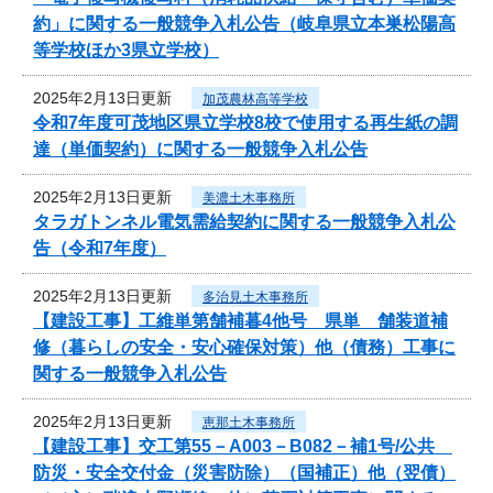
約」に関する一般競争入札公告（岐阜県立本巣松陽高
等学校ほか3県立学校）
2025年2月13日更新
加茂農林高等学校
令和7年度可茂地区県立学校8校で使用する再生紙の調
達（単価契約）に関する一般競争入札公告
2025年2月13日更新
美濃土木事務所
タラガトンネル電気需給契約に関する一般競争入札公
告（令和7年度）
2025年2月13日更新
多治見土木事務所
【建設工事】工維単第舗補暮4他号 県単 舗装道補
修（暮らしの安全・安心確保対策）他（債務）工事に
関する一般競争入札公告
2025年2月13日更新
恵那土木事務所
【建設工事】交工第55－A003－B082－補1号/公共
防災・安全交付金（災害防除）（国補正）他（翌債）