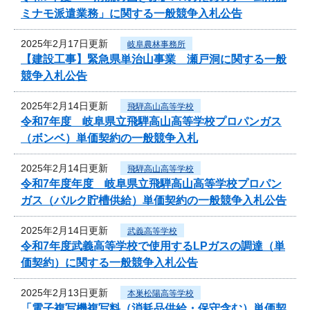
ミナモ派遣業務」に関する一般競争入札公告
2025年2月17日更新
岐阜農林事務所
【建設工事】緊急県単治山事業 瀬戸洞に関する一般
競争入札公告
2025年2月14日更新
飛騨高山高等学校
令和7年度 岐阜県立飛騨高山高等学校プロパンガス
（ボンベ）単価契約の一般競争入札
2025年2月14日更新
飛騨高山高等学校
令和7年度年度 岐阜県立飛騨高山高等学校プロパン
ガス（バルク貯槽供給）単価契約の一般競争入札公告
2025年2月14日更新
武義高等学校
令和7年度武義高等学校で使用するLPガスの調達（単
価契約）に関する一般競争入札公告
2025年2月13日更新
本巣松陽高等学校
「電子複写機複写料（消耗品供給・保守含む）単価契