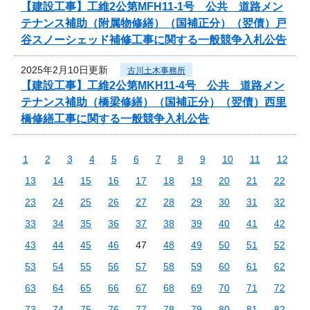
【建設工事】工維2公第MFH11-1号 公共 道路メン
テナンス補助（附属物修繕）（国補正分）（翌債）戸
谷スノーシェッド補修工事に関する一般競争入札公告
2025年2月10日更新
古川土木事務所
【建設工事】工維2公第MKH11-4号 公共 道路メン
テナンス補助（橋梁修繕）（国補正分）（翌債）西里
橋修繕工事に関する一般競争入札公告
1
2
3
4
5
6
7
8
9
10
11
12
13
14
15
16
17
18
19
20
21
22
23
24
25
26
27
28
29
30
31
32
33
34
35
36
37
38
39
40
41
42
43
44
45
46
47
48
49
50
51
52
53
54
55
56
57
58
59
60
61
62
63
64
65
66
67
68
69
70
71
72
73
74
75
76
77
78
79
80
81
82