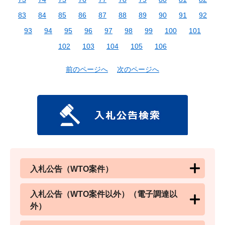
83
84
85
86
87
88
89
90
91
92
93
94
95
96
97
98
99
100
101
102
103
104
105
106
前のページへ
次のページへ
入札公告（WTO案件）
入札公告（WTO案件以外）（電子調達以
外）