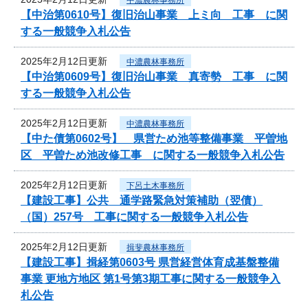
【中治第0610号】復旧治山事業 上ミ向 工事 に関
する一般競争入札公告
2025年2月12日更新
中濃農林事務所
【中治第0609号】復旧治山事業 真寄勢 工事 に関
する一般競争入札公告
2025年2月12日更新
中濃農林事務所
【中た債第0602号】 県営ため池等整備事業 平曽地
区 平曽ため池改修工事 に関する一般競争入札公告
2025年2月12日更新
下呂土木事務所
【建設工事】公共 通学路緊急対策補助（翌債）
（国）257号 工事に関する一般競争入札公告
2025年2月12日更新
揖斐農林事務所
【建設工事】揖経第0603号 県営経営体育成基盤整備
事業 更地方地区 第1号第3期工事に関する一般競争入
札公告