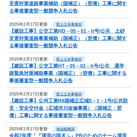
災害対策道路事業補助（国補正）（翌債）工事に関す
る事後審査型一般競争入札公告
2025年2月17日更新
郡上土木事務所
【建設工事】公交工第HD－05－01－h号/公共 土砂
災害対策道路事業補助（国補正）（翌債）工事に関す
る事後審査型一般競争入札公告
2025年2月17日更新
郡上土木事務所
【建設工事】公交工第HT－05－02－h号/公共 通学
路緊急対策補助事業（国補正）（翌債）工事に関する
事後審査型一般競争入札公告
2025年2月17日更新
郡上土木事務所
【建設工事】公河工第R6国補正広域5－1－1号/公共防
災・安全交付金（広域河川改修事業）（国補正・翌
債）工事に関する事後審査型一般競争入札公告
2025年2月17日更新
地域振興課
令和7年度「『清流の国ぎふ』PRのためのチーム清流