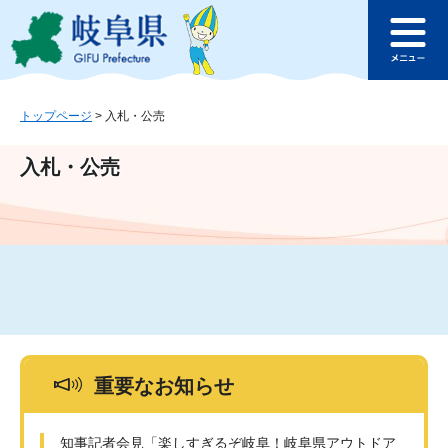
ペ
メ
このページの本文へ
ー
ニ
メ
ジ
ュ
ニ
の
ー
ュ
先
を
ー
頭
飛
トップページ
>
入札・公売
で
ば
す
し
入札・公売
。
て
本
文
へ
重要なお知らせ
知事記者会見「楽しすぎるぞ岐阜！岐阜県アウトドア