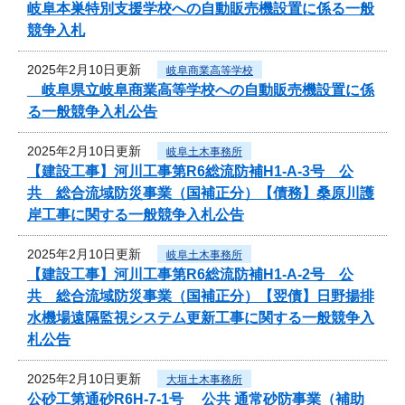
岐阜本巣特別支援学校への自動販売機設置に係る一般
競争入札
2025年2月10日更新
岐阜商業高等学校
岐阜県立岐阜商業高等学校への自動販売機設置に係
る一般競争入札公告
2025年2月10日更新
岐阜土木事務所
【建設工事】河川工事第R6総流防補H1-A-3号 公
共 総合流域防災事業（国補正分）【債務】桑原川護
岸工事に関する一般競争入札公告
2025年2月10日更新
岐阜土木事務所
【建設工事】河川工事第R6総流防補H1-A-2号 公
共 総合流域防災事業（国補正分）【翌債】日野揚排
水機場遠隔監視システム更新工事に関する一般競争入
札公告
2025年2月10日更新
大垣土木事務所
公砂工第通砂R6H-7-1号 公共 通常砂防事業（補助