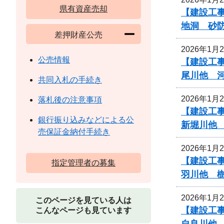
県有資産売却
【建設工事
地洞 砂
差押財産公売
2026年1月
公売情報
【建設工
尾川他 
共同入札の手続き
2026年1月
落札後の注意事項
【建設工
銀行振り込みなどによる公
新堀川他
売保証金納付手続き
2026年1月
【建設工
指定管理者の募集
羽川他 
2026年1月
このページを見ている人は
【建設工
こんなページも見ています
自良川他