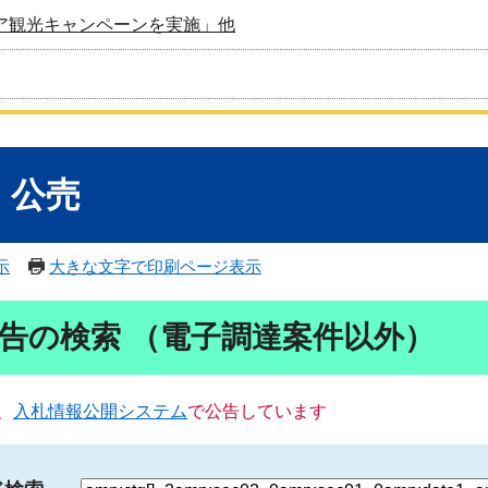
ア観光キャンペーンを実施」他
・公売
示
大きな文字で印刷ページ表示
告の検索 （電子調達案件以外）
、
入札情報公開システム
で公告しています