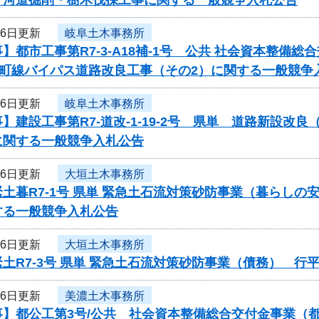
26日更新
岐阜土木事務所
】都市工事第R7-3-A18補-1号 公共 社会資本整
東町線バイパス道路改良工事（その2）に関する一般競争
26日更新
岐阜土木事務所
】建設工事第R7-道改-1-19-2号 県単 道路新設
に関する一般競争入札公告
26日更新
大垣土木事務所
土暮R7-1号 県単 緊急土石流対策砂防事業（暮らし
する一般競争入札公告
26日更新
大垣土木事務所
土R7-3号 県単 緊急土石流対策砂防事業（債務） 
26日更新
美濃土木事務所
事】都公工第3号/公共 社会資本整備総合交付金事業（