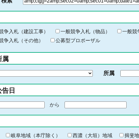
ド検索
検
索
す
る
キ
競争入札（建設工事）
一般競争入札（物品）
一般競
ー
競争入札（その他）
公募型プロポーザル
ワ
ー
所属
ド
を
所属
入
力
公告日
から
期
間
の
終
わ
岐阜地域（本庁除く）
西濃（大垣）地域
揖斐