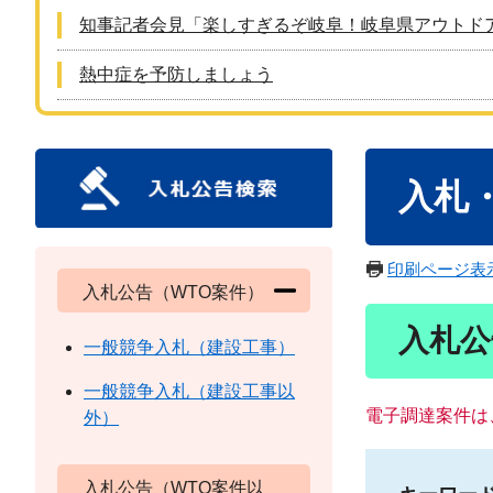
知事記者会見「楽しすぎるぞ岐阜！岐阜県アウトド
熱中症を予防しましょう
本
入札
文
印刷ページ表
入札公告（WTO案件）
入札公
一般競争入札（建設工事）
一般競争入札（建設工事以
電子調達案件は
外）
入札公告（WTO案件以