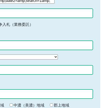
争入札（業務委託）
地域
中濃（美濃）地域
郡上地域