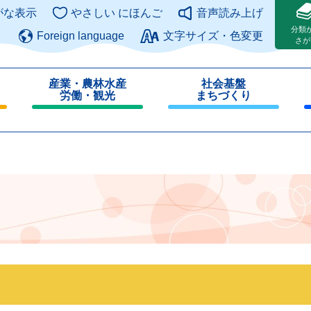
このページの本文へ
がな表示
やさしい にほんご
音声読み上げ
分類
Foreign language
文字サイズ・色変更
さが
産業・農林水産
社会基盤
労働・観光
まちづくり
閉
閉
じ
じ
る
る