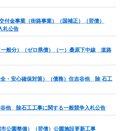
備総合交付金事業（街路事業）（国補正）（翌債）
入札公告
改良（一般分）（ゼロ県債）（一）桑原下中線 道路
の安全・安心確保対策）（債務）住吉谷他 除 石工
行平谷他 除石工工事に関する一般競争入札公告
都市公園整備）（翌債）公園施設更新工事