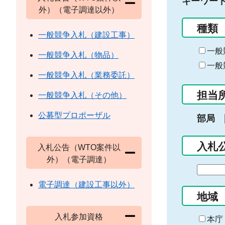
キーワー
外）（電子調達以外）
種類
一般競争入札（建設工事）
一般
一般競争入札（物品）
一般
一般競争入札（業務委託）
担当
一般競争入札（その他）
公募型プロポーザル
部局
入札
入札公告（WTO案件以
外）（電子調達）
期
間
電子調達（建設工事以外）
の
地域
始
入札参加資格
ま
本庁