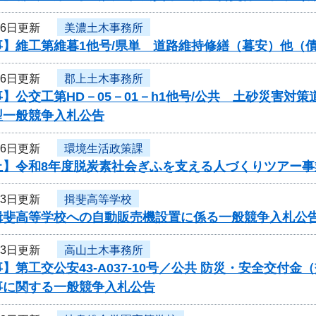
26日更新
美濃土木事務所
事】維工第維暮1他号/県単 道路維持修繕（暮安）他（
26日更新
郡上土木事務所
】公交工第HD－05－01－h1他号/公共 土砂災害
型一般競争入札公告
26日更新
環境生活政策課
止】令和8年度脱炭素社会ぎふを支える人づくりツアー
23日更新
揖斐高等学校
揖斐高等学校への自動販売機設置に係る一般競争入札公
23日更新
高山土木事務所
】第工交公安43-A037-10号／公共 防災・安全交付
事に関する一般競争入札公告