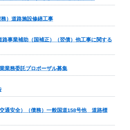
債務）道路施設修繕工事
対策道路事業補助（国補正）（翌債）他工事に関する
事業業務委託プロポーザル募集
告
金（交通安全）（債務）一般国道158号他 道路標