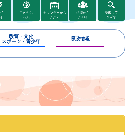
検索して
から
目的から
カレンダーから
組織から
さがす
す
さがす
さがす
さがす
教育・文化
県政情報
スポーツ・青少年
閉
閉
じ
じ
る
る