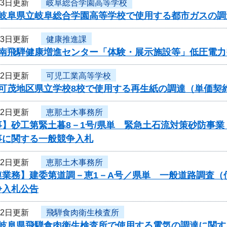
23日更新
岐阜総合学園高等学校
度岐阜県立岐阜総合学園高等学校で使用する都市ガスの
23日更新
健康推進課
度南飛騨健康増進センター「体験・展示施設等」低圧電
22日更新
可児工業高等学校
度可茂地区県立学校8校で使用する再生紙の調達（単価契
22日更新
恵那土木事務所
事】砂工第緊土暮8－1号/県単 緊急土石流対策砂防事
事に関する一般競争入札
22日更新
恵那土木事務所
連業務】建委第道調－恵1－A号／県単 一般道路調査（
争入札公告
22日更新
飛騨食肉衛生検査所
度岐阜県飛騨食肉衛生検査所で使用する電気の調達に関す