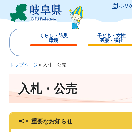
ペ
メ
ふり
ー
ニ
ジ
ュ
の
ー
先
を
くらし・防災
子ども・女性
頭
飛
環境
医療・福祉
で
ば
閉
閉
す
し
じ
じ
。
て
る
る
トップページ
>
入札・公売
本
文
へ
入札・公売
重要なお知らせ