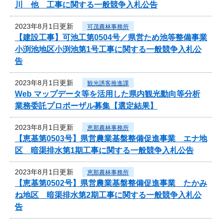
川 他 工事に関する一般競争入札公告
2023年8月1日更新
可茂農林事務所
【建設工事】可池工第0504号／県営ため池等整備事業
小渕池地区小渕池第1号工事に関する一般競争入札公
告
2023年8月1日更新
観光誘客推進課
Web マップデータ等を活用した県内観光動向等分析
業務委託プロポーザル募集【選定結果】
2023年8月1日更新
恵那農林事務所
【恵基第0503号】県営農業基盤整備促進事業 エナ地
区 暗渠排水第1期工事に関する一般競争入札公告
2023年8月1日更新
恵那農林事務所
【恵基第0502号】県営農業基盤整備促進事業 たかみ
ね地区 暗渠排水第2期工事に関する一般競争入札公
告