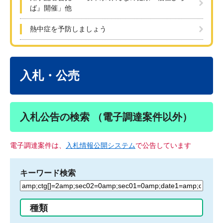
ば』開催」他
熱中症を予防しましょう
本
文
入札・公売
入札公告の検索 （電子調達案件以外）
電子調達案件は、
入札情報公開システム
で公告しています
キーワード検索
検
索
す
種類
る