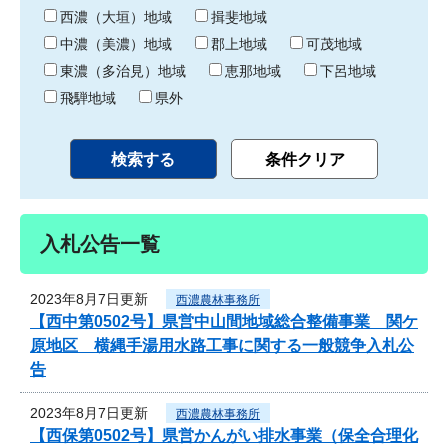
り
西濃（大垣）地域
揖斐地域
中濃（美濃）地域
郡上地域
可茂地域
東濃（多治見）地域
恵那地域
下呂地域
飛騨地域
県外
入札公告一覧
2023年8月7日更新
西濃農林事務所
【西中第0502号】県営中山間地域総合整備事業 関ケ
原地区 横縄手湯用水路工事に関する一般競争入札公
告
2023年8月7日更新
西濃農林事務所
【西保第0502号】県営かんがい排水事業（保全合理化