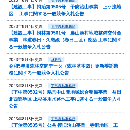
2023年8月4日更新
揖斐農林事務所
【建設工事】揖治第0505号 予防治山事業 上ケ瀬地
区 工事に関する一般競争入札公告
2023年8月4日更新
揖斐農林事務所
【建設工事】揖林第0501号 農山漁村地域整備交付金
事業 林道春日・久瀬線（春日工区）改築 工事に関す
る一般競争入札公告
2023年8月3日更新
林政課
令和5年度森林空間データ（森林基本図）更新委託業
務に関する一般競争入札公告
2023年8月3日更新
下呂農林事務所
【下中第0502号】県営中山間地域総合整備事業 益田
北西部地区 上杉谷用水路他工事に関する一般競争入札
公告
2023年8月3日更新
下呂農林事務所
【下治第0505号】公共 復旧治山事業 寺洞地区 工