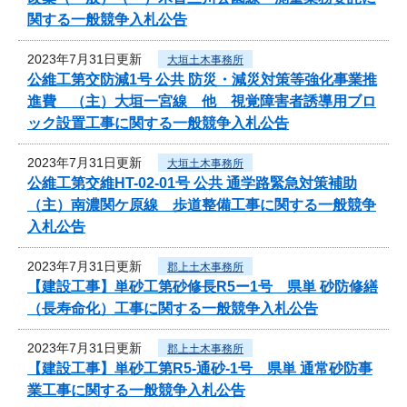
関する一般競争入札公告
2023年7月31日更新
大垣土木事務所
公維工第交防減1号 公共 防災・減災対策等強化事業推
進費 （主）大垣一宮線 他 視覚障害者誘導用ブロ
ック設置工事に関する一般競争入札公告
2023年7月31日更新
大垣土木事務所
公維工第交維HT-02-01号 公共 通学路緊急対策補助
（主）南濃関ケ原線 歩道整備工事に関する一般競争
入札公告
2023年7月31日更新
郡上土木事務所
【建設工事】単砂工第砂修長R5ー1号 県単 砂防修繕
（長寿命化）工事に関する一般競争入札公告
2023年7月31日更新
郡上土木事務所
【建設工事】単砂工第R5-通砂-1号 県単 通常砂防事
業工事に関する一般競争入札公告