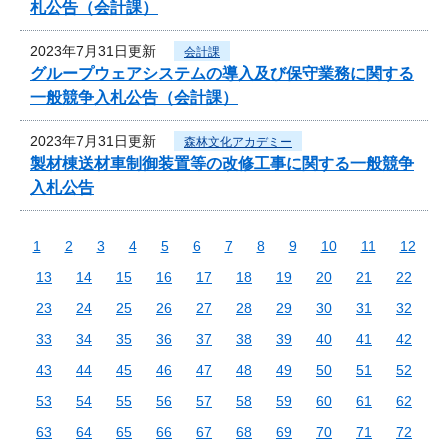
札公告（会計課）
2023年7月31日更新
会計課
グループウェアシステムの導入及び保守業務に関する
一般競争入札公告（会計課）
2023年7月31日更新
森林文化アカデミー
製材棟送材車制御装置等の改修工事に関する一般競争
入札公告
1
2
3
4
5
6
7
8
9
10
11
12
13
14
15
16
17
18
19
20
21
22
23
24
25
26
27
28
29
30
31
32
33
34
35
36
37
38
39
40
41
42
43
44
45
46
47
48
49
50
51
52
53
54
55
56
57
58
59
60
61
62
63
64
65
66
67
68
69
70
71
72