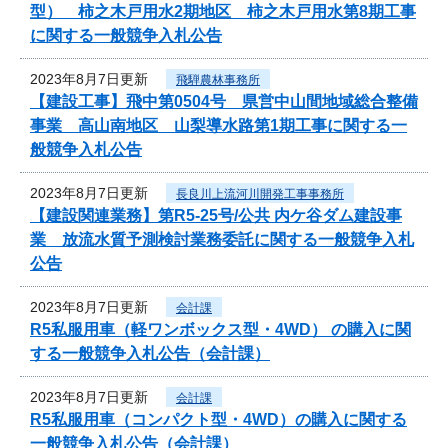
型） 柿之木戸用水2期地区 柿之木戸用水第8期工事
に関する一般競争入札公告
2023年8月7日更新
飛騨農林事務所
【建設工事】飛中第0504号 県営中山間地域総合整備
事業 高山南地区 山梨導水路第1期工事に関する一
般競争入札公告
2023年8月7日更新
長良川上流河川開発工事事務所
【建設関連業務】第R5-25号/公共 内ケ谷ダム建設事
業 放流水質予測検討業務委託に関する一般競争入札
公告
2023年8月7日更新
会計課
R5私服用車（軽ワンボックス型・4WD） の購入に関
する一般競争入札公告（会計課）
2023年8月7日更新
会計課
R5私服用車（コンパクト型・4WD）の購入に関する
一般競争入札公告（会計課）