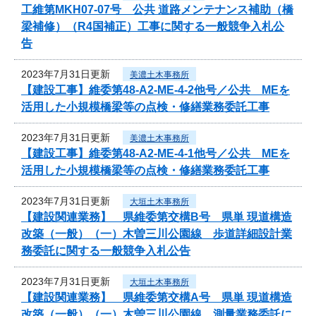
工維第MKH07-07号 公共 道路メンテナンス補助（橋
梁補修）（R4国補正）工事に関する一般競争入札公
告
2023年7月31日更新
美濃土木事務所
【建設工事】維委第48-A2-ME-4-2他号／公共 MEを
活用した小規模橋梁等の点検・修繕業務委託工事
2023年7月31日更新
美濃土木事務所
【建設工事】維委第48-A2-ME-4-1他号／公共 MEを
活用した小規模橋梁等の点検・修繕業務委託工事
2023年7月31日更新
大垣土木事務所
【建設関連業務】 県維委第交構B号 県単 現道構造
改築（一般）（一）木曽三川公園線 歩道詳細設計業
務委託に関する一般競争入札公告
2023年7月31日更新
大垣土木事務所
【建設関連業務】 県維委第交構A号 県単 現道構造
改築（一般）（一）木曽三川公園線 測量業務委託に