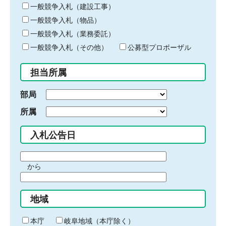
キ
一般競争入札（建設工事）
ー
一般競争入札（物品）
ワ
一般競争入札（業務委託）
ー
ド
一般競争入札（その他）
公募型プロポーザル
を
入
担当所属
力
部局
所属
入札公告日
期
から
間
期
の
間
始
地域
の
ま
終
り
わ
本庁
岐阜地域（本庁除く）