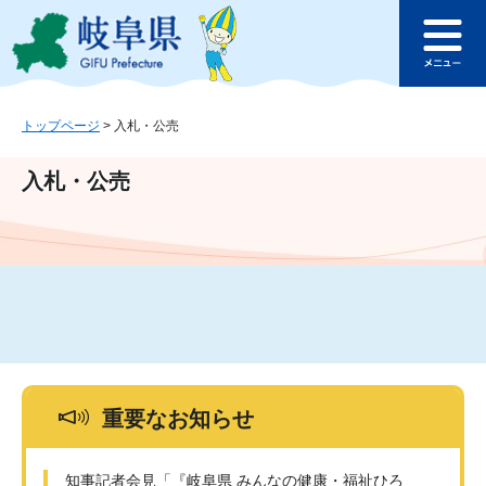
ペ
メ
このページの本文へ
ー
ニ
メ
ジ
ュ
ニ
の
ー
ュ
先
を
ー
頭
飛
トップページ
>
入札・公売
で
ば
す
し
入札・公売
。
て
本
文
へ
重要なお知らせ
知事記者会見「『岐阜県 みんなの健康・福祉ひろ