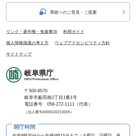
県政へのご意見・ご提案
リンク・著作権・免責事項
利用ガイド
個人情報保護の考え方
ウェブアクセシビリティ方針
サイトマップ
岐阜県庁
GIFU Prefectural Office
〒500-8570
岐阜市薮田南2丁目1番1号
電話番号 058-272-1111（代表）
（法人番号4000020210005）
開庁時間
午前8時30分から午後5時15分まで
（土曜日、日曜日、祝