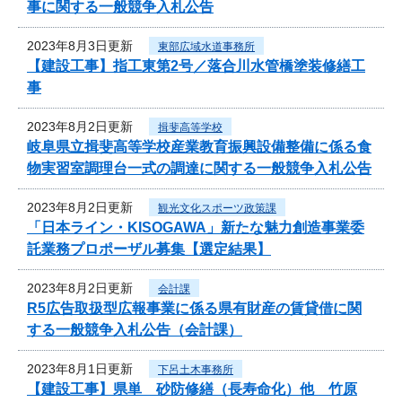
事に関する一般競争入札公告
2023年8月3日更新
東部広域水道事務所
【建設工事】指工東第2号／落合川水管橋塗装修繕工
事
2023年8月2日更新
揖斐高等学校
岐阜県立揖斐高等学校産業教育振興設備整備に係る食
物実習室調理台一式の調達に関する一般競争入札公告
2023年8月2日更新
観光文化スポーツ政策課
「日本ライン・KISOGAWA」新たな魅力創造事業委
託業務プロポーザル募集【選定結果】
2023年8月2日更新
会計課
R5広告取扱型広報事業に係る県有財産の賃貸借に関
する一般競争入札公告（会計課）
2023年8月1日更新
下呂土木事務所
【建設工事】県単 砂防修繕（長寿命化）他 竹原