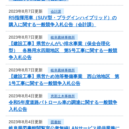
2023年8月7日更新
会計課
R5指揮用車（SUV型・プラグインハイブリッド）の
購入に関する一般競争入札公告（会計課）
2023年8月7日更新
岐阜農林事務所
【建設工事】県営かんがい排水事業（保全合理化
型） 各務用水四期地区 第5号工事に関する一般競
争入札公告
2023年8月7日更新
岐阜農林事務所
【建設工事】県営ため池等整備事業 西山池地区 第
1号工事に関する一般競争入札公告
2023年8月4日更新
恵那土木事務所
令和5年度道路パトロール車の調達に関する一般競争
入札公告
2023年8月4日更新
図書館
岐阜県図書館閲覧室公衆無線LANサービス提供業務に