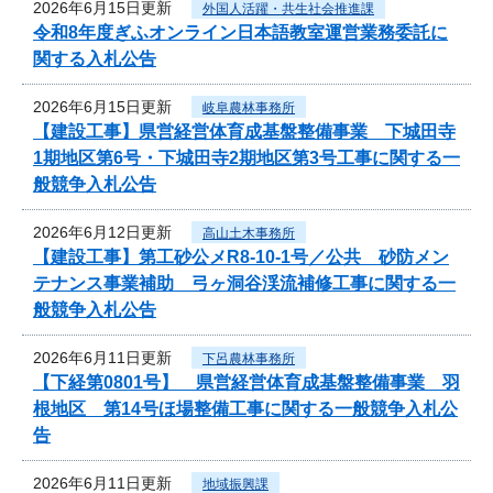
2026年6月15日更新
外国人活躍・共生社会推進課
令和8年度ぎふオンライン日本語教室運営業務委託に
関する入札公告
2026年6月15日更新
岐阜農林事務所
【建設工事】県営経営体育成基盤整備事業 下城田寺
1期地区第6号・下城田寺2期地区第3号工事に関する一
般競争入札公告
2026年6月12日更新
高山土木事務所
【建設工事】第工砂公メR8-10-1号／公共 砂防メン
テナンス事業補助 弓ヶ洞谷渓流補修工事に関する一
般競争入札公告
2026年6月11日更新
下呂農林事務所
【下経第0801号】 県営経営体育成基盤整備事業 羽
根地区 第14号ほ場整備工事に関する一般競争入札公
告
2026年6月11日更新
地域振興課