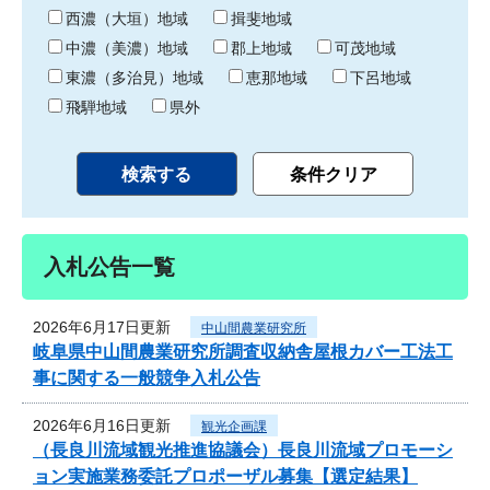
り
西濃（大垣）地域
揖斐地域
中濃（美濃）地域
郡上地域
可茂地域
東濃（多治見）地域
恵那地域
下呂地域
飛騨地域
県外
入札公告一覧
2026年6月17日更新
中山間農業研究所
岐阜県中山間農業研究所調査収納舎屋根カバー工法工
事に関する一般競争入札公告
2026年6月16日更新
観光企画課
（長良川流域観光推進協議会）長良川流域プロモーシ
ョン実施業務委託プロポーザル募集【選定結果】