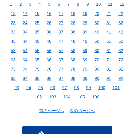
1
2
3
4
5
6
7
8
9
10
11
12
13
14
15
16
17
18
19
20
21
22
23
24
25
26
27
28
29
30
31
32
33
34
35
36
37
38
39
40
41
42
43
44
45
46
47
48
49
50
51
52
53
54
55
56
57
58
59
60
61
62
63
64
65
66
67
68
69
70
71
72
73
74
75
76
77
78
79
80
81
82
83
84
85
86
87
88
89
90
91
92
93
94
95
96
97
98
99
100
101
102
103
104
105
106
前のページへ
次のページへ