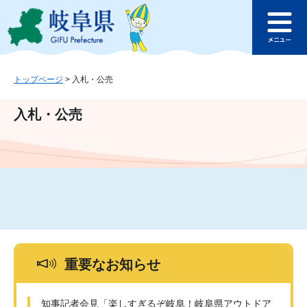
ペ
メ
このページの本文へ
ー
ニ
メ
ジ
ュ
ニ
の
ー
ュ
先
を
ー
頭
飛
トップページ
>
入札・公売
で
ば
す
し
入札・公売
。
て
本
文
へ
重要なお知らせ
知事記者会見「楽しすぎるぞ岐阜！岐阜県アウトドア