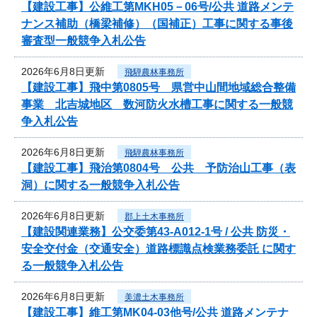
【建設工事】公維工第MKH05－06号/公共 道路メンテ
ナンス補助（橋梁補修）（国補正）工事に関する事後
審査型一般競争入札公告
2026年6月8日更新
飛騨農林事務所
【建設工事】飛中第0805号 県営中山間地域総合整備
事業 北吉城地区 数河防火水槽工事に関する一般競
争入札公告
2026年6月8日更新
飛騨農林事務所
【建設工事】飛治第0804号 公共 予防治山工事（表
洞）に関する一般競争入札公告
2026年6月8日更新
郡上土木事務所
【建設関連業務】公交委第43-A012-1号 / 公共 防災・
安全交付金（交通安全）道路標識点検業務委託 に関す
る一般競争入札公告
2026年6月8日更新
美濃土木事務所
【建設工事】維工第MK04-03他号/公共 道路メンテナ