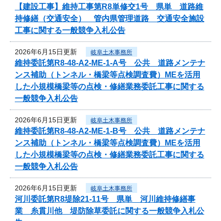
【建設工事】維持工事第R8単修交1号 県単 道路維
持修繕（交通安全） 管内県管理道路 交通安全施設
工事に関する一般競争入札公告
2026年6月15日更新
岐阜土木事務所
維持委託第R8-48-A2-ME-1-A号 公共 道路メンテナ
ンス補助（トンネル・橋梁等点検調査費）MEを活用
した小規模橋梁等の点検・修繕業務委託工事に関する
一般競争入札公告
2026年6月15日更新
岐阜土木事務所
維持委託第R8-48-A2-ME-1-B号 公共 道路メンテナ
ンス補助（トンネル・橋梁等点検調査費）MEを活用
した小規模橋梁等の点検・修繕業務委託工事に関する
一般競争入札公告
2026年6月15日更新
岐阜土木事務所
河川委託第R8堤除21-11号 県単 河川維持修繕事
業 糸貫川他 堤防除草委託に関する一般競争入札公