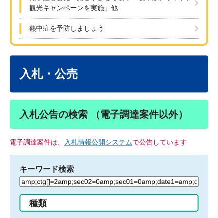
観光キャンペーンを実施」他
熱中症を予防しましょう
本
文
入札・公売
入札公告の検索 （電子調達案件以外）
電子調達案件は、
入札情報公開システム
で公告しています
キーワード検索
検
索
す
種類
る