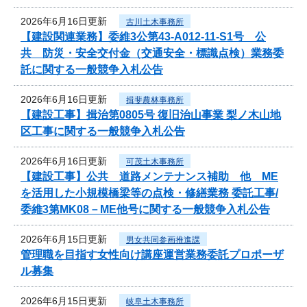
2026年6月16日更新
古川土木事務所
【建設関連業務】委維3公第43-A012-11-S1号 公
共 防災・安全交付金（交通安全・標識点検）業務委
託に関する一般競争入札公告
2026年6月16日更新
揖斐農林事務所
【建設工事】揖治第0805号 復旧治山事業 梨ノ木山地
区工事に関する一般競争入札公告
2026年6月16日更新
可茂土木事務所
【建設工事】公共 道路メンテナンス補助 他 ME
を活用した小規模橋梁等の点検・修繕業務 委託工事/
委維3第MK08－ME他号に関する一般競争入札公告
2026年6月15日更新
男女共同参画推進課
管理職を目指す女性向け講座運営業務委託プロポーザ
ル募集
2026年6月15日更新
岐阜土木事務所