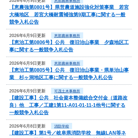
2026年6月9日更新
恵那農林事務所
【恵農強第0801号】県営農道施設強化対策事業 若宮
大橋地区 若宮大橋耐震補強第9期工事に関する一般
競争入札公告
2026年6月9日更新
恵那農林事務所
【恵治工第0806号】公共 復旧治山事業 夕森地区工
事に関する一般競争入札公告
2026年6月9日更新
恵那農林事務所
【恵治工第0805号】公共 復旧治山事業・県単治山事
業 杉ヶ洞地区工事に関する一般競争入札公告
2026年6月9日更新
可茂土木事務所
【建設工事】公共 社会資本整備総合交付金（道路改
良）他 工事／工建1第11-A01-01-11-1他号に関する
一般競争入札公告
2026年6月8日更新
消防学校
【建設工事】第1号／岐阜県消防学校 無線LAN等ネ