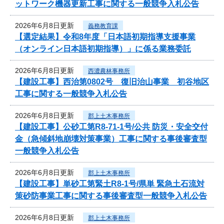
ットワーク機器更新工事に関する一般競争入札公告
2026年6月8日更新
義務教育課
【選定結果】令和8年度「日本語初期指導支援事業
（オンライン日本語初期指導）」に係る業務委託
2026年6月8日更新
西濃農林事務所
【建設工事】西治第0802号 復旧治山事業 初谷地区
工事に関する一般競争入札公告
2026年6月8日更新
郡上土木事務所
【建設工事】公砂工第R8-71-1号/公共 防災・安全交付
金（急傾斜地崩壊対策事業）工事に関する事後審査型
一般競争入札公告
2026年6月8日更新
郡上土木事務所
【建設工事】単砂工第緊土R8-1号/県単 緊急土石流対
策砂防事業工事に関する事後審査型一般競争入札公告
2026年6月8日更新
郡上土木事務所