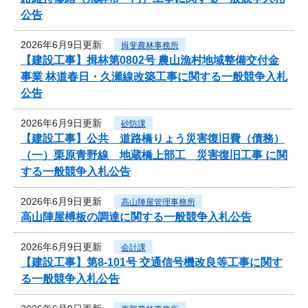
公告
2026年6月9日更新
揖斐農林事務所
【建設工事】揖林第0802号 農山漁村地域整備交付金
事業 林道春日・久瀬線改築工事に関する一般競争入札
公告
2026年6月9日更新
砂防課
【建設工事】公共 道路橋りょう災害復旧費（債務）
（一）栗原青野線 地蔵橋上部工 災害復旧工事 に関
する一般競争入札公告
2026年6月9日更新
高山陣屋管理事務所
高山陣屋榑板の調達に関する一般競争入札公告
2026年6月9日更新
会計課
【建設工事】第8-101号 交通信号機改良等工事に関す
る一般競争入札公告