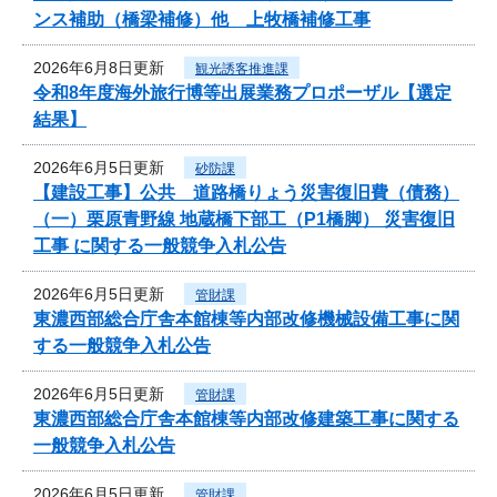
ンス補助（橋梁補修）他 上牧橋補修工事
2026年6月8日更新
観光誘客推進課
令和8年度海外旅行博等出展業務プロポーザル【選定
結果】
2026年6月5日更新
砂防課
【建設工事】公共 道路橋りょう災害復旧費（債務）
（一）栗原青野線 地蔵橋下部工（P1橋脚） 災害復旧
工事 に関する一般競争入札公告
2026年6月5日更新
管財課
東濃西部総合庁舎本館棟等内部改修機械設備工事に関
する一般競争入札公告
2026年6月5日更新
管財課
東濃西部総合庁舎本館棟等内部改修建築工事に関する
一般競争入札公告
2026年6月5日更新
管財課