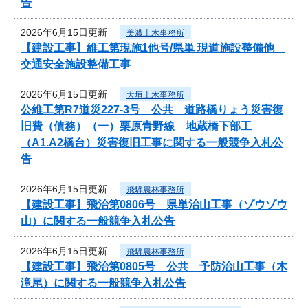
告
2026年6月15日更新
美濃土木事務所
【建設工事】維工第現施1他号/県単 現道施設整備他
交通安全施設整備工事
2026年6月15日更新
大垣土木事務所
公維工第R7道災227-3号 公共 道路橋りょう災害復
旧費（債務）（一）栗原青野線 地蔵橋下部工
（A1.A2橋台）災害復旧工事に関する一般競争入札公
告
2026年6月15日更新
飛騨農林事務所
【建設工事】飛治第0806号 県単治山工事（ゾウゾウ
山）に関する一般競争入札公告
2026年6月15日更新
飛騨農林事務所
【建設工事】飛治第0805号 公共 予防治山工事（木
滝尾）に関する一般競争入札公告