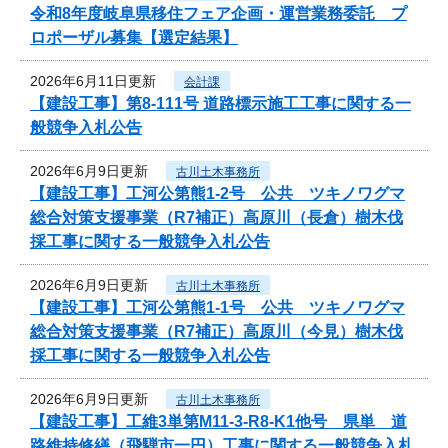
令和8年度岐阜県移住フェア企画・運営業務委託 プ
ロポーザル募集【選定結果】
2026年6月11日更新
会計課
【建設工事】第8-111号 道路標示施工工事に関する一
般競争入札公告
2026年6月9日更新
古川土木事務所
【建設工事】工河公第熊1-2号 公共 ツキノワグマ
総合対策支援事業（R7補正）高原川（長倉）樹木伐
採工事に関する一般競争入札公告
2026年6月9日更新
古川土木事務所
【建設工事】工河公第熊1-1号 公共 ツキノワグマ
総合対策支援事業（R7補正）高原川（今見）樹木伐
採工事に関する一般競争入札公告
2026年6月9日更新
古川土木事務所
【建設工事】工維3単第M11-3-R8-K1他号 県単 道
路維持修繕（飛騨市一円）工事に関する一般競争入札