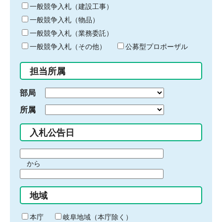
キ
一般競争入札（建設工事）
ー
一般競争入札（物品）
ワ
一般競争入札（業務委託）
ー
ド
一般競争入札（その他）
公募型プロポーザル
を
入
担当所属
力
部局
所属
入札公告日
期
から
間
期
の
間
始
地域
の
ま
終
り
わ
本庁
岐阜地域（本庁除く）