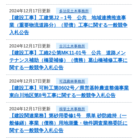
2024年12月17日更新
多治見土木事務所
【建設工事】工建第J2－1号 公共 地域連携推進事
業（重要物流道路分）（翌債）工事に関する一般競争
入札公告
2024年12月17日更新
古川土木事務所
【建設工事】工維2公第MK11-01号 公共 道路メン
テナンス補助（橋梁補修）（債務）葛山橋補修工事に
関する一般競争入札公告
2024年12月17日更新
可茂農林事務所
【建設工事】可幹工第0602号／県営基幹農道整備事業
東白川地区第8号工事に関する一般競争入札公告
2024年12月17日更新
揖斐土木事務所
【建設関連業務】第砂用委修1号 県単 砂防維持（一
般修繕）事業（債務）用地測量・物件調査業務委託に
関する一般競争入札公告