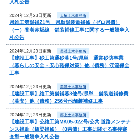
入札公告
2024年12月23日更新
大垣土木事務所
県維工第舗補Z1号 県単舗装道補修（ゼロ県債）
（一）養老赤坂線 舗装補修工事に関する一般競争入
札公告
2024年12月23日更新
美濃土木事務所
【建設工事】砂工第通砂暮1号/県単 通常砂防事業
（暮らしの安全・安心確保対策）他（債務）渓流保全
工事
2024年12月23日更新
美濃土木事務所
【建設工事】維工第舗補暮3他号/県単 舗装道補修費
（暮安）他（債務）256号他舗装補修工事
2024年12月23日更新
郡上土木事務所
【建設工事】公維工第MK05-02Z号/公共 道路メンテナ
ンス補助（橋梁補修）（0県債）工事に関する事後審
査型一般競争入札公告