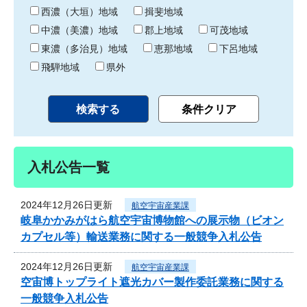
り
西濃（大垣）地域
揖斐地域
中濃（美濃）地域
郡上地域
可茂地域
東濃（多治見）地域
恵那地域
下呂地域
飛騨地域
県外
入札公告一覧
2024年12月26日更新
航空宇宙産業課
岐阜かかみがはら航空宇宙博物館への展示物（ビオン
カプセル等）輸送業務に関する一般競争入札公告
2024年12月26日更新
航空宇宙産業課
空宙博トップライト遮光カバー製作委託業務に関する
一般競争入札公告