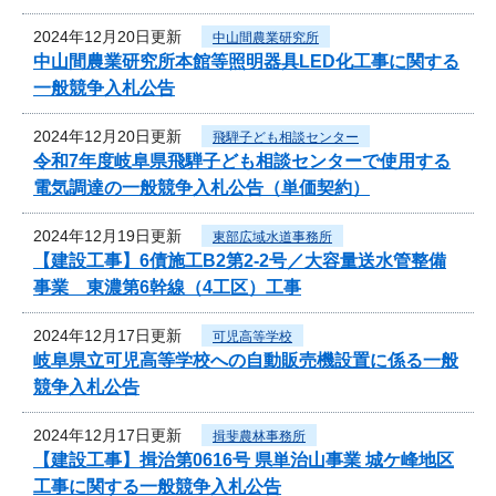
2024年12月20日更新
中山間農業研究所
中山間農業研究所本館等照明器具LED化工事に関する
一般競争入札公告
2024年12月20日更新
飛騨子ども相談センター
令和7年度岐阜県飛騨子ども相談センターで使用する
電気調達の一般競争入札公告（単価契約）
2024年12月19日更新
東部広域水道事務所
【建設工事】6債施工B2第2-2号／大容量送水管整備
事業 東濃第6幹線（4工区）工事
2024年12月17日更新
可児高等学校
岐阜県立可児高等学校への自動販売機設置に係る一般
競争入札公告
2024年12月17日更新
揖斐農林事務所
【建設工事】揖治第0616号 県単治山事業 城ケ峰地区
工事に関する一般競争入札公告