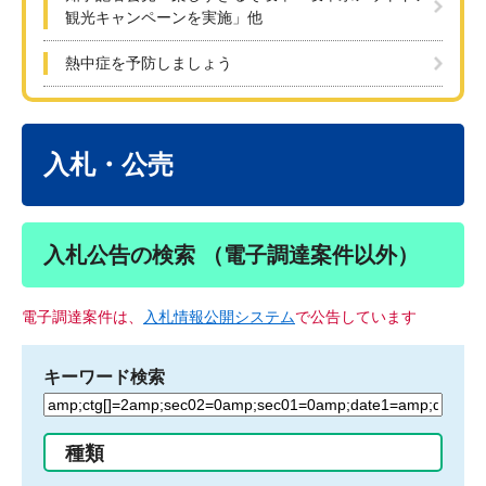
観光キャンペーンを実施」他
熱中症を予防しましょう
本
文
入札・公売
入札公告の検索 （電子調達案件以外）
電子調達案件は、
入札情報公開システム
で公告しています
キーワード検索
検
索
す
種類
る