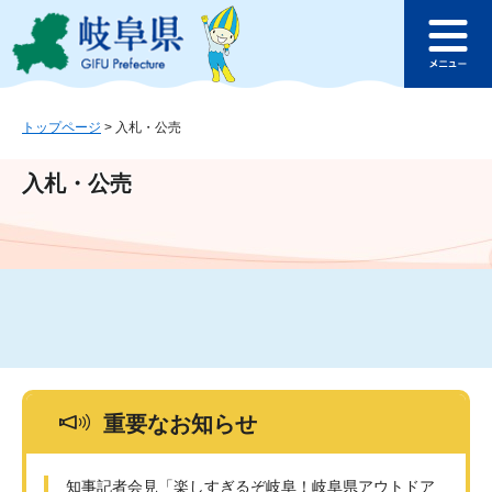
ペ
メ
このページの本文へ
ー
ニ
メ
ジ
ュ
ニ
の
ー
ュ
先
を
ー
頭
飛
トップページ
>
入札・公売
で
ば
す
し
入札・公売
。
て
本
文
へ
重要なお知らせ
知事記者会見「楽しすぎるぞ岐阜！岐阜県アウトドア