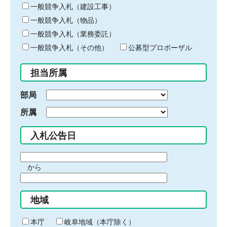
キ
一般競争入札（建設工事）
ー
一般競争入札（物品）
ワ
一般競争入札（業務委託）
ー
ド
一般競争入札（その他）
公募型プロポーザル
を
入
担当所属
力
部局
所属
入札公告日
期
から
間
期
の
間
始
地域
の
ま
終
り
わ
本庁
岐阜地域（本庁除く）