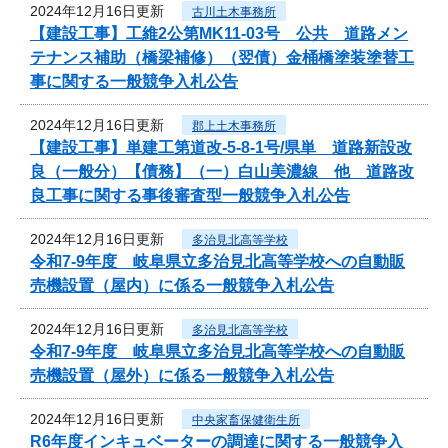
2024年12月16日更新
古川土木事務所
【建設工事】工維2公第MK11-03号 公共 道路メン
テナンス補助（橋梁補修）（翌債）金桶橋塗装塗替工
事に関する一般競争入札公告
2024年12月16日更新
郡上土木事務所
【建設工事】単建工第道改-5-8-1号/県単 道路新設改
良（一般分）【債務】（一）白山美濃線 他 道路改
良工事に関する事後審査型一般競争入札公告
2024年12月16日更新
多治見北高等学校
令和7‐9年度 岐阜県立多治見北高等学校への自動販
売機設置（屋内）に係る一般競争入札公告
2024年12月16日更新
多治見北高等学校
令和7‐9年度 岐阜県立多治見北高等学校への自動販
売機設置（屋外）に係る一般競争入札公告
2024年12月16日更新
中央家畜保健衛生所
R6年度インキュベーターの調達に関する一般競争入