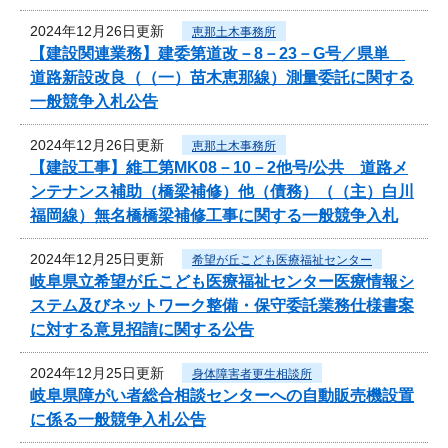
2024年12月26日更新
恵那土木事務所
【建設関連業務】建委第道改－8－23－G号／県単
道路新設改良（（一）苗木恵那線）測量委託に関する
一般競争入札公告
2024年12月26日更新
恵那土木事務所
【建設工事】維工第MK08－10－2他号/公共 道路メ
ンテナンス補助（橋梁補修）他（債務）（（主）白川
福岡線）無名橋橋梁補修工事に関する一般競争入札
2024年12月25日更新
希望が丘こども医療福祉センター
岐阜県立希望が丘こども医療福祉センター医療情報シ
ステム及びネットワーク整備・保守委託業務仕様書案
に対する意見招請に関する公告
2024年12月25日更新
身体障害者更生相談所
岐阜県障がい者総合相談センターへの自動販売機設置
に係る一般競争入札公告