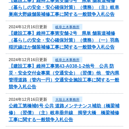
【建設工事】維持工事第安舗-5号 県単 舗装道補修
（暮らしの安全・安心確保対策）（債務）（主）岐阜
巣南大野線舗装補修工事に関する一般競争入札公告
2024年12月16日更新
岐阜土木事務所
【建設工事】維持工事第安舗-2号 県単 舗装道補修
（暮らしの安全・安心確保対策）（債務）（一）羽島
稲沢線ほか舗装補修工事に関する一般競争入札公告
2024年12月16日更新
岐阜土木事務所
【建設工事】維持工事第43-A038-1-2他号 公共 防
災・安全交付金事業（交通安全）（翌債）他 管内県
管理道路（管内一円）交通安全施設工事に関する一般
競争入札公告
2024年12月16日更新
大垣土木事務所
公維工第橋補6号 公共 道路メンテナンス補助（橋梁補
修）（翌債）（主）岐阜垂井線 揖斐大橋 橋梁補修
工事に関する一般競争入札公告