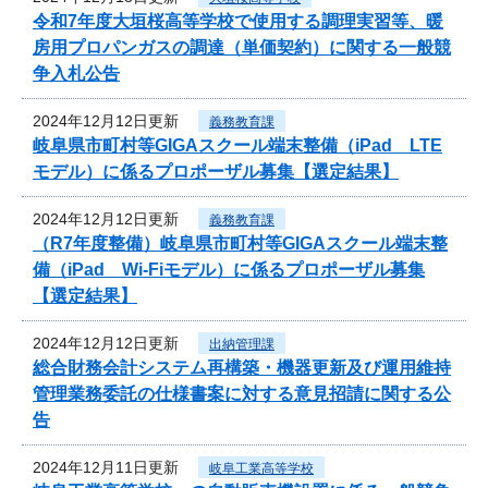
令和7年度大垣桜高等学校で使用する調理実習等、暖
房用プロパンガスの調達（単価契約）に関する一般競
争入札公告
2024年12月12日更新
義務教育課
岐阜県市町村等GIGAスクール端末整備（iPad LTE
モデル）に係るプロポーザル募集【選定結果】
2024年12月12日更新
義務教育課
（R7年度整備）岐阜県市町村等GIGAスクール端末整
備（iPad Wi-Fiモデル）に係るプロポーザル募集
【選定結果】
2024年12月12日更新
出納管理課
総合財務会計システム再構築・機器更新及び運用維持
管理業務委託の仕様書案に対する意見招請に関する公
告
2024年12月11日更新
岐阜工業高等学校