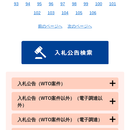
93
94
95
96
97
98
99
100
101
102
103
104
105
106
前のページへ
次のページへ
入札公告（WTO案件）
入札公告（WTO案件以外）（電子調達以
外）
入札公告（WTO案件以外）（電子調達）