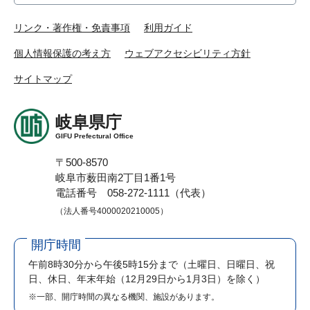
リンク・著作権・免責事項
利用ガイド
個人情報保護の考え方
ウェブアクセシビリティ方針
サイトマップ
岐阜県庁
GIFU Prefectural Office
〒500-8570
岐阜市薮田南2丁目1番1号
電話番号 058-272-1111（代表）
（法人番号4000020210005）
開庁時間
午前8時30分から午後5時15分まで
（土曜日、日曜日、祝
日、休日、年末年始（12月29日から1月3日）を除く）
※一部、開庁時間の異なる機関、施設があります。