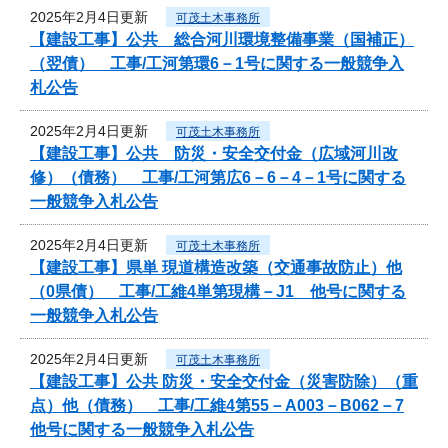
2025年2月4日更新
可茂土木事務所
【建設工事】公共 総合河川環境整備事業（国補正）
（翌債） 工事/工河第環6－1号に関する一般競争入
札公告
2025年2月4日更新
可茂土木事務所
【建設工事】公共 防災・安全交付金（広域河川改
修）（債務） 工事/工河第広6－6－4－1号に関する
一般競争入札公告
2025年2月4日更新
可茂土木事務所
【建設工事】県単 現道構造改築（交通事故防止）他
（0県債） 工事/工維4単第現構－J1 他号に関する
一般競争入札公告
2025年2月4日更新
可茂土木事務所
【建設工事】公共 防災・安全交付金（災害防除）（重
点）他（債務） 工事/工維4第55－A003－B062－7
他号に関する一般競争入札公告