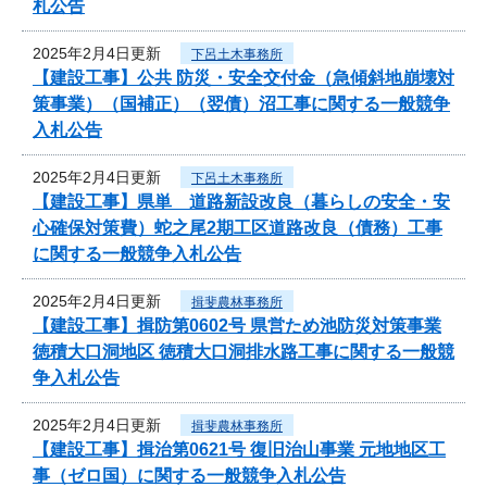
札公告
2025年2月4日更新
下呂土木事務所
【建設工事】公共 防災・安全交付金（急傾斜地崩壊対
策事業）（国補正）（翌債）沼工事に関する一般競争
入札公告
2025年2月4日更新
下呂土木事務所
【建設工事】県単 道路新設改良（暮らしの安全・安
心確保対策費）蛇之尾2期工区道路改良（債務）工事
に関する一般競争入札公告
2025年2月4日更新
揖斐農林事務所
【建設工事】揖防第0602号 県営ため池防災対策事業
徳積大口洞地区 徳積大口洞排水路工事に関する一般競
争入札公告
2025年2月4日更新
揖斐農林事務所
【建設工事】揖治第0621号 復旧治山事業 元地地区工
事（ゼロ国）に関する一般競争入札公告