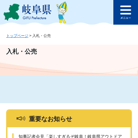
ペ
メ
このページの本文へ
ー
ニ
メ
ジ
ュ
ニ
の
ー
ュ
先
を
ー
頭
飛
トップページ
>
入札・公売
で
ば
す
し
入札・公売
。
て
本
文
へ
重要なお知らせ
知事記者会見「楽しすぎるぞ岐阜！岐阜県アウトドア