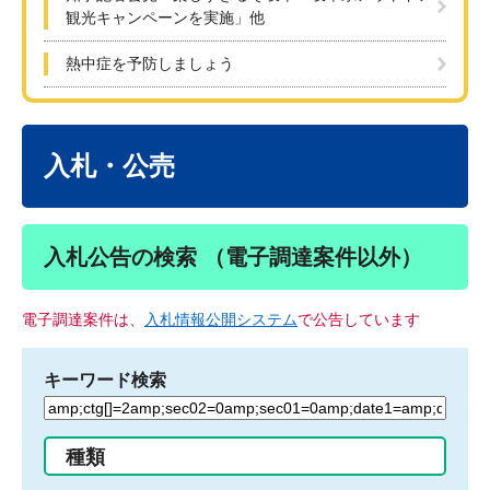
観光キャンペーンを実施」他
熱中症を予防しましょう
本
文
入札・公売
入札公告の検索 （電子調達案件以外）
電子調達案件は、
入札情報公開システム
で公告しています
キーワード検索
検
索
す
種類
る