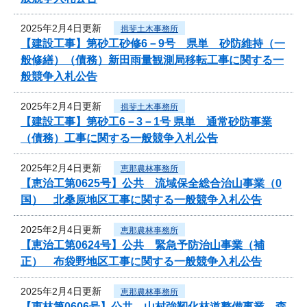
2025年2月4日更新
揖斐土木事務所
【建設工事】第砂工砂修6－9号 県単 砂防維持（一
般修繕）（債務）新田雨量観測局移転工事に関する一
般競争入札公告
2025年2月4日更新
揖斐土木事務所
【建設工事】第砂工6－3－1号 県単 通常砂防事業
（債務）工事に関する一般競争入札公告
2025年2月4日更新
恵那農林事務所
【恵治工第0625号】公共 流域保全総合治山事業（0
国） 北桑原地区工事に関する一般競争入札公告
2025年2月4日更新
恵那農林事務所
【恵治工第0624号】公共 緊急予防治山事業（補
正） 布袋野地区工事に関する一般競争入札公告
2025年2月4日更新
恵那農林事務所
【恵林第0606号】公共 山村強靭化林道整備事業 森