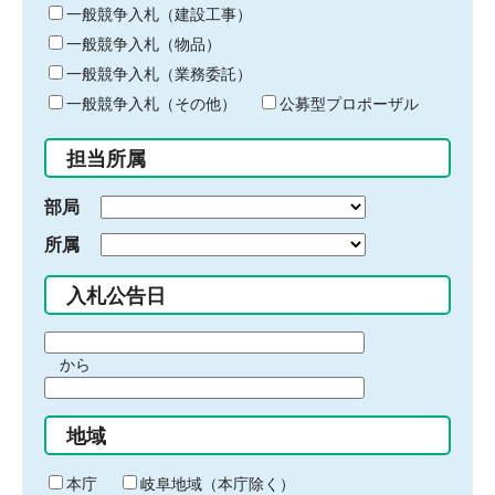
キ
一般競争入札（建設工事）
ー
一般競争入札（物品）
ワ
一般競争入札（業務委託）
ー
ド
一般競争入札（その他）
公募型プロポーザル
を
入
担当所属
力
部局
所属
入札公告日
期
から
間
期
の
間
始
地域
の
ま
終
り
わ
本庁
岐阜地域（本庁除く）