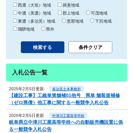
り
西濃（大垣）地域
揖斐地域
中濃（美濃）地域
郡上地域
可茂地域
東濃（多治見）地域
恵那地域
下呂地域
飛騨地域
県外
入札公告一覧
2025年2月5日更新
多治見土木事務所
【建設工事】工維単第舗補01他号 県単 舗装道補修
（ゼロ県債）他工事に関する一般競争入札公告
2025年2月5日更新
中津川工業高等学校
岐阜県立中津川工業高等学校への自動販売機設置に係
る一般競争入札公告