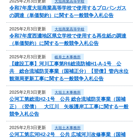
2025年2月3日更新
大垣商業高等学校
令和7年度大垣商業高等学校で使用するプロパンガス
の調達（単価契約）に関する一般競争入札公告
2025年2月3日更新
大垣商業高等学校
令和7年度西濃地区県立学校で使用する再生紙の調達
（単価契約）に関する一般競争入札公告
2025年2月3日更新
岐阜土木事務所
【建設工事】河川工事第R6総流防補H1-A-1号 公
共 総合流域防災事業（国補正分）【翌債】管内水位
観測局更新工事に関する一般競争入札公告
2025年2月3日更新
大垣土木事務所
公河工第総流H2-1号 公共 総合流域防災事業（国補
正）（翌債） 大江川 矢板護岸工工事に関する一般
競争入札公告
2025年2月3日更新
大垣土木事務所
公河工第広河H2-2号 公共 広域河川改修事業（国補