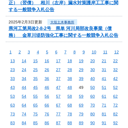
正）（翌債） 相川（左岸）漏水対策護岸工工事に関
する一般競争入札公告
2025年2月3日更新
大垣土木事務所
県河工第局改2-8-2号 県単 河川局部改良事業（債
務） 金草川堤防強化工事に関する一般競争入札公告
1
2
3
4
5
6
7
8
9
10
11
12
13
14
15
16
17
18
19
20
21
22
23
24
25
26
27
28
29
30
31
32
33
34
35
36
37
38
39
40
41
42
43
44
45
46
47
48
49
50
51
52
53
54
55
56
57
58
59
60
61
62
63
64
65
66
67
68
69
70
71
72
73
74
75
76
77
78
79
80
81
82
83
84
85
86
87
88
89
90
91
92