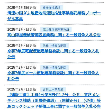
2025年2月5日更新
農産物流通課
清流の国ぎふ地産地消運動推進事業委託業務プロポー
ザル募集
2025年2月4日更新
高山陣屋管理事務所
高山陣屋機械警備設置業務に関する一般競争入札公告
2025年2月4日更新
法務・情報公開課
令和7年度宅配便配達業務委託に関する一般競争入札
公告
2025年2月4日更新
法務・情報公開課
令和7年度メール便配達業務委託に関する一般競争入
札公告
2025年2月4日更新
古川土木事務所
【建設工事】工維2公第MFH11-2号 公共 道路メン
テナンス補助（附属物修繕）（国補正分）（翌債）笹
島ロックシェッド補修工事に関する一般競争入札公告