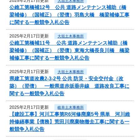
2025年2月17日更新
大垣土木事務所
公維工第橋補12号 公共 道路メンテナンス補助（橋
梁補修）（国補正）（翌債）羽島大橋 橋梁補修工事
に関する一般競争入札公告
2025年2月17日更新
大垣土木事務所
公維工第橋補11号 公共 道路メンテナンス補助（橋
梁補修）（国補正）（翌債）東海大橋長良川橋 橋梁
補修工事に関する一般競争入札公告
2025年2月17日更新
大垣土木事務所
県建工第道改農2-3-2号 公共 防災・安全交付金（改
築）（翌債） 一般県道赤坂垂井線 道路改良工事に
関する一般競争入札公告
2025年2月17日更新
岐阜土木事務所
【建設工事】河川工事第R6河修廃棄5号 県単 河川維
持修繕事業【債務】荒田川廃棄物撤去工事に関する一
般競争入札公告