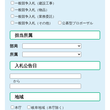
キ
一般競争入札（建設工事）
ー
一般競争入札（物品）
ワ
一般競争入札（業務委託）
ー
ド
一般競争入札（その他）
公募型プロポーザル
を
入
担当所属
力
部局
所属
入札公告日
期
から
間
期
の
間
始
地域
の
ま
終
り
わ
本庁
岐阜地域（本庁除く）