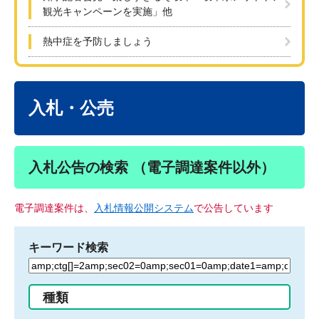
観光キャンペーンを実施」他
熱中症を予防しましょう
本
文
入札・公売
入札公告の検索 （電子調達案件以外）
電子調達案件は、
入札情報公開システム
で公告しています
キーワード検索
検
索
す
種類
る