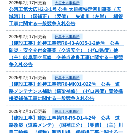
2025年2月17日更新
大垣土木事務所
公河工第大広H2-3-1号 公共 大規模特定河川事業（広
域河川）（国補正）（翌債） 矢道川（左岸） 樋管
工事に関する一般競争入札公告
2025年2月17日更新
岐阜土木事務所
【建設工事】維持工事第R6-43-A035-1-2他号 公共
防災・安全交付金事業（交通安全）（ゼロ県債）他
（主）岐阜関ケ原線 交差点改良工事に関する一般競
争入札公告
2025年2月17日更新
岐阜土木事務所
【建設工事】維持工事第R6-MK01-02Z号 公共 道
路メンテナンス補助（橋梁補修）（ゼロ県債）青波橋
橋梁補修工事に関する一般競争入札公告
2025年2月17日更新
岐阜土木事務所
【建設工事】建設工事第R6-R6-D1-4-2号 公共 道
路改築（道路メンテ）（国補正分）【翌債】（主）川
島三輪線 （仮称）新藍川橋 仮桟橋工事に関する一