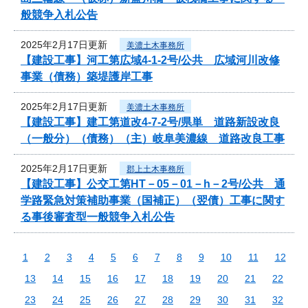
般競争入札公告
2025年2月17日更新
美濃土木事務所
【建設工事】河工第広域4-1-2号/公共 広域河川改修
事業（債務）築堤護岸工事
2025年2月17日更新
美濃土木事務所
【建設工事】建工第道改4-7-2号/県単 道路新設改良
（一般分）（債務）（主）岐阜美濃線 道路改良工事
2025年2月17日更新
郡上土木事務所
【建設工事】公交工第HT－05－01－h－2号/公共 通
学路緊急対策補助事業（国補正）（翌債）工事に関す
る事後審査型一般競争入札公告
1
2
3
4
5
6
7
8
9
10
11
12
13
14
15
16
17
18
19
20
21
22
23
24
25
26
27
28
29
30
31
32