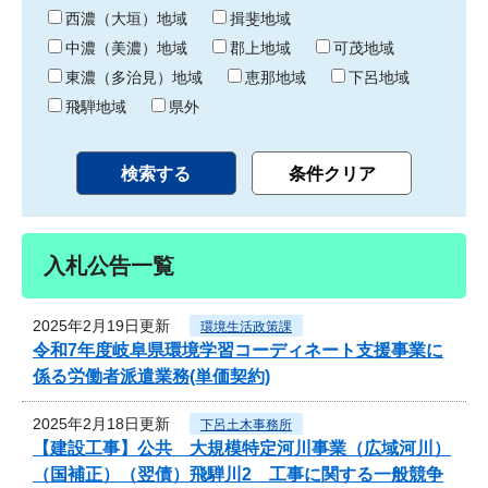
り
西濃（大垣）地域
揖斐地域
中濃（美濃）地域
郡上地域
可茂地域
東濃（多治見）地域
恵那地域
下呂地域
飛騨地域
県外
入札公告一覧
2025年2月19日更新
環境生活政策課
令和7年度岐阜県環境学習コーディネート支援事業に
係る労働者派遣業務(単価契約)
2025年2月18日更新
下呂土木事務所
【建設工事】公共 大規模特定河川事業（広域河川）
（国補正）（翌債）飛騨川2 工事に関する一般競争