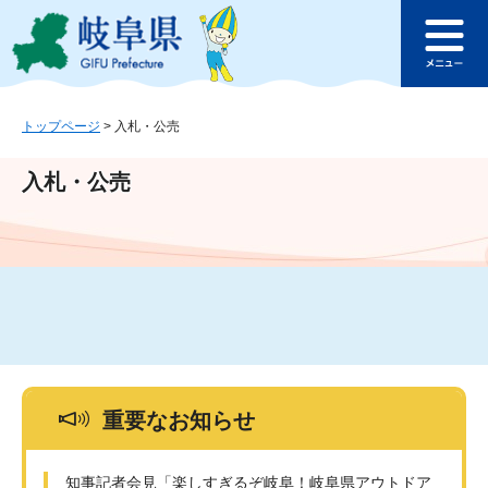
ペ
メ
このページの本文へ
ー
ニ
メ
ジ
ュ
ニ
の
ー
ュ
先
を
ー
頭
飛
トップページ
>
入札・公売
で
ば
す
し
入札・公売
。
て
本
文
へ
重要なお知らせ
知事記者会見「楽しすぎるぞ岐阜！岐阜県アウトドア