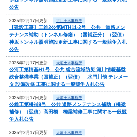
公告
2025年2月17日更新
古川土木事務所
【建設工事】工維2公第MTH11-2号 公共 道路メン
テナンス補助（トンネル修繕）（国補正分）（翌債）
神坂トンネル照明施設更新工事に関する一般競争入札
公告
2025年2月17日更新
大垣土木事務所
公河工第情基H1号 公共 総合流域防災 河川情報基盤
総合整備事業（国補正）（翌債） 水門川他 テレメー
タ 設備改修 工事に関する一般競争入札公告
2025年2月17日更新
大垣土木事務所
公維工第橋補9号 公共 道路メンテナンス補助（橋梁
補修）（翌債）高田橋 橋梁補修工事に関する一般競
争入札公告
2025年2月17日更新
大垣土木事務所