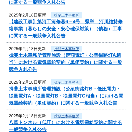
に関する一般競争入札公告
2025年2月18日更新
揖斐土木事務所
【建設工事】第河工河修暮6－4号 県単 河川維持修
繕事業（暮らしの安全・安心確保対策）（債務）工事
に関する一般競争入札公告
2025年2月18日更新
揖斐土木事務所
揖斐土木事務所管理施設（定額電灯・公衆街路灯A相
当）における電気需給契約（単価契約）に関する一般
競争入札公告
2025年2月18日更新
揖斐土木事務所
揖斐土木事務所管理施設（公衆街路灯B・低圧電力・
従量電灯A・従量電灯B・従量電灯C相当）における電
気需給契約（単価契約）に関する一般競争入札公告
2025年2月18日更新
揖斐土木事務所
八草トンネル（低圧）における電気需給契約に関する
一般競争入札公告