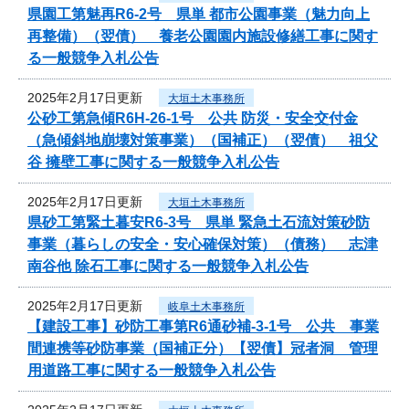
県園工第魅再R6-2号 県単 都市公園事業（魅力向上
再整備）（翌債） 養老公園園内施設修繕工事に関す
る一般競争入札公告
2025年2月17日更新
大垣土木事務所
公砂工第急傾R6H-26-1号 公共 防災・安全交付金
（急傾斜地崩壊対策事業）（国補正）（翌債） 祖父
谷 擁壁工事に関する一般競争入札公告
2025年2月17日更新
大垣土木事務所
県砂工第緊土暮安R6-3号 県単 緊急土石流対策砂防
事業（暮らしの安全・安心確保対策）（債務） 志津
南谷他 除石工事に関する一般競争入札公告
2025年2月17日更新
岐阜土木事務所
【建設工事】砂防工事第R6通砂補-3-1号 公共 事業
間連携等砂防事業（国補正分）【翌債】冠者洞 管理
用道路工事に関する一般競争入札公告