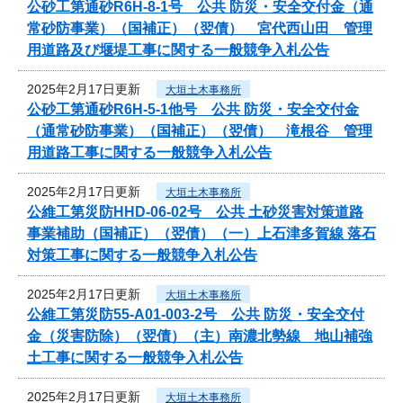
公砂工第通砂R6H-8-1号 公共 防災・安全交付金（通
常砂防事業）（国補正）（翌債） 宮代西山田 管理
用道路及び堰堤工事に関する一般競争入札公告
2025年2月17日更新
大垣土木事務所
公砂工第通砂R6H-5-1他号 公共 防災・安全交付金
（通常砂防事業）（国補正）（翌債） 滝根谷 管理
用道路工事に関する一般競争入札公告
2025年2月17日更新
大垣土木事務所
公維工第災防HHD-06-02号 公共 土砂災害対策道路
事業補助（国補正）（翌債）（一）上石津多賀線 落石
対策工事に関する一般競争入札公告
2025年2月17日更新
大垣土木事務所
公維工第災防55-A01-003-2号 公共 防災・安全交付
金（災害防除）（翌債）（主）南濃北勢線 地山補強
土工事に関する一般競争入札公告
2025年2月17日更新
大垣土木事務所