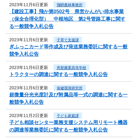
2023年11月6日更新
飛騨農林事務所
【建設工事】飛か第0502号 県営かんがい排水事業
（保全合理化型） 中根地区 第2号管路工事に関す
る一般競争入札公告
2023年11月6日更新
子育て支援課
ぎふっこカード等作成及び発送業務委託に関する一般
競争入札公告
2023年11月6日更新
恵那農業高等学校
トラクターの調達に関する一般競争入札公告
2023年11月6日更新
保健環境研究所
超微量分光光度計及び附属品等一式の調達に関する一
般競争入札公告
2023年11月2日更新
子ども家庭課
子ども相談センター業務支援システム用リモート機器
の調達等業務委託に関する一般競争入札公告