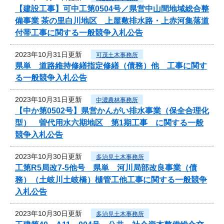
【建設工事】可中工第0504号／県営中山間地域総合整
備事業 茶の里白川地区 上屋敷排水路・上赤河集落道
付帯工事に関する一般競争入札公告
2023年10月31日更新
可茂土木事務所
県単 道路維持修繕指定修繕（債務）他 工事に関す
る一般競争入札公告
2023年10月31日更新
中濃農林事務所
【中か第0502号】県営かんがい排水事業（保全合理化
型） 曽代用水六期地区 第1期工事 に関する一般
競争入札公告
2023年10月30日更新
多治見土木事務所
工第R5局改7-5他号 県単 河川局部改良事業（債
務）（土岐川土岐橋）樋管工他工事に関する一般競争
入札公告
2023年10月30日更新
多治見土木事務所