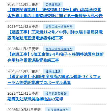
2023年11月2日更新
公共建築課
【建設関連業務】【教委第5-118号】岐山高等学校北
舎改築工事の工事監理委託に関する一般競争入札公告
2023年11月2日更新
東部広域水道事務所
【建設工事】工東第11-2号／中津川浄水場非常用発電
設備始動用直流電源盤修繕工事
2023年11月2日更新
東部広域水道事務所
【建設工事】5債工東第3-4号/雀子ヶ根調整池緊急遮断
弁用無停電電源装置修繕工事
2023年11月1日更新
健康推進課
【選定結果】令和5年度清流の国ぎふ健康づくりフォ
ーラム等委託業務プロポーザル募集
2023年11月1日更新
岐阜羽島警察署
期満失効県帰属拾得物品の売却
2023年10月31日更新
可茂農林事務所