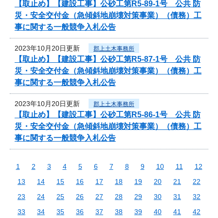
【取止め】【建設工事】公砂工第R5-89-1号 公共 防
災・安全交付金（急傾斜地崩壊対策事業）（債務）工
事に関する一般競争入札公告
2023年10月20日更新
郡上土木事務所
【取止め】【建設工事】公砂工第R5-87-1号 公共 防
災・安全交付金（急傾斜地崩壊対策事業）（債務）工
事に関する一般競争入札公告
2023年10月20日更新
郡上土木事務所
【取止め】【建設工事】公砂工第R5-86-1号 公共 防
災・安全交付金（急傾斜地崩壊対策事業）（債務）工
事に関する一般競争入札公告
1
2
3
4
5
6
7
8
9
10
11
12
13
14
15
16
17
18
19
20
21
22
23
24
25
26
27
28
29
30
31
32
33
34
35
36
37
38
39
40
41
42