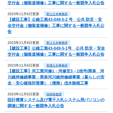
交付金（舗装道補修）工事に関する一般競争入札公告
2023年11月6日更新
郡上土木事務所
【建設工事】公維工第43-049-5-2 号 公共 防災・安
全交付金（舗装道補修）工事に関する一般競争入札公
告
2023年11月6日更新
郡上土木事務所
【建設工事】公維工第43-049-5-1号 公共 防災・安全
交付金（舗装道補修）工事に関する一般競争入札公告
2023年11月6日更新
美濃土木事務所
【建設工事】河工第河修1・河修安3－1他号/県単 河
川維持修繕事業・県単河川維持修繕事業（暮らしの安
全・安心確保対策費）（債務）伐木除根工事
2023年11月6日更新
技術検査課
設計積算システム及び電子入札システム用パソコンの
調達に関する一般競争入札公告