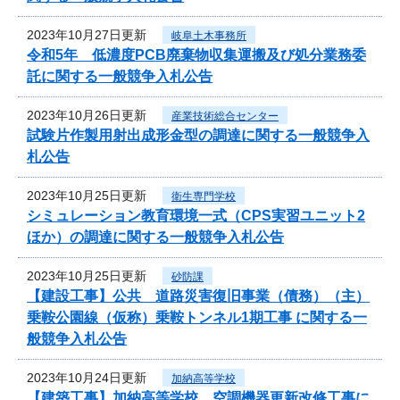
2023年10月27日更新
岐阜土木事務所
令和5年 低濃度PCB廃棄物収集運搬及び処分業務委
託に関する一般競争入札公告
2023年10月26日更新
産業技術総合センター
試験片作製用射出成形金型の調達に関する一般競争入
札公告
2023年10月25日更新
衛生専門学校
シミュレーション教育環境一式（CPS実習ユニット2
ほか）の調達に関する一般競争入札公告
2023年10月25日更新
砂防課
【建設工事】公共 道路災害復旧事業（債務）（主）
乗鞍公園線（仮称）乗鞍トンネル1期工事 に関する一
般競争入札公告
2023年10月24日更新
加納高等学校
【建築工事】加納高等学校 空調機器更新改修工事に