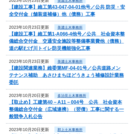
2023年10月23日更新
美濃土木事務所
【建設工事】維工第43-047-04-01他号／公共 防災・安
全交付金（舗装道補修）他（債務）工事
2023年10月23日更新
美濃土木事務所
【建設工事】維工第1-A066-4他号／公共 社会資本整
備総合交付金 交通安全施設等整備事業費他（債務）
道の駅むげ川トイレ防災機能強化工事
2023年10月23日更新
美濃土木事務所
【建設関連業務】維委第MF-04-01号／公共道路メン
テナンス補助 あさひまちほどうきょう補修設計業務
委託
2023年10月20日更新
多治見土木事務所
【取止め】工建第40－A11－004号 公共 社会資本
整備総合交付金（広域連携）（翌債）工事に関する一
般競争入札公告
2023年10月20日更新
郡上土木事務所