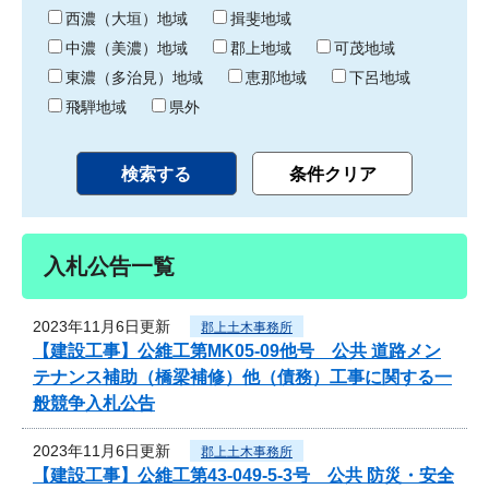
り
西濃（大垣）地域
揖斐地域
中濃（美濃）地域
郡上地域
可茂地域
東濃（多治見）地域
恵那地域
下呂地域
飛騨地域
県外
入札公告一覧
2023年11月6日更新
郡上土木事務所
【建設工事】公維工第MK05-09他号 公共 道路メン
テナンス補助（橋梁補修）他（債務）工事に関する一
般競争入札公告
2023年11月6日更新
郡上土木事務所
【建設工事】公維工第43-049-5-3号 公共 防災・安全