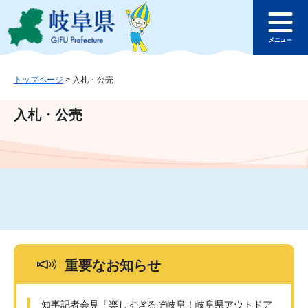
ペ
メ
このページの本文へ
ー
ニ
メ
ジ
ュ
ニ
の
ー
ュ
先
を
ー
頭
飛
トップページ
>
入札・公売
で
ば
す
し
入札・公売
。
て
本
文
へ
重要なお知らせ
知事記者会見「楽しすぎるぞ岐阜！岐阜県アウトドア