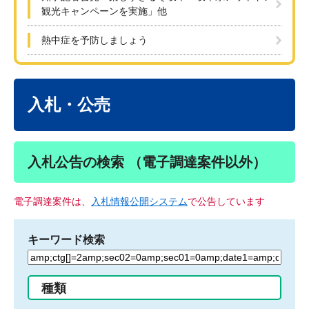
観光キャンペーンを実施」他
熱中症を予防しましょう
本
文
入札・公売
入札公告の検索 （電子調達案件以外）
電子調達案件は、
入札情報公開システム
で公告しています
キーワード検索
検
索
す
種類
る