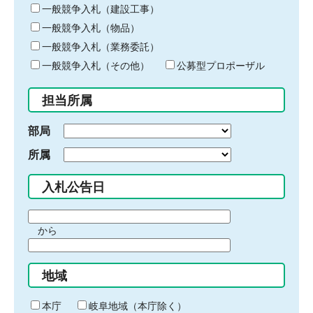
キ
一般競争入札（建設工事）
ー
一般競争入札（物品）
ワ
一般競争入札（業務委託）
ー
ド
一般競争入札（その他）
公募型プロポーザル
を
入
担当所属
力
部局
所属
入札公告日
期
から
間
期
の
間
始
地域
の
ま
終
り
わ
本庁
岐阜地域（本庁除く）