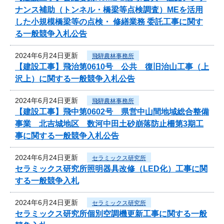
ナンス補助（トンネル・橋梁等点検調査）MEを活用
した小規模橋梁等の点検・ 修繕業務 委託工事に関す
る一般競争入札公告
2024年6月24日更新
飛騨農林事務所
【建設工事】飛治第0610号 公共 復旧治山工事（上
沢上）に関する一般競争入札公告
2024年6月24日更新
飛騨農林事務所
【建設工事】飛中第0602号 県営中山間地域総合整備
事業 北吉城地区 数河中田土砂崩落防止柵第3期工
事に関する一般競争入札公告
2024年6月24日更新
セラミックス研究所
セラミックス研究所照明器具改修（LED化）工事に関
する一般競争入札
2024年6月24日更新
セラミックス研究所
セラミックス研究所個別空調機更新工事に関する一般