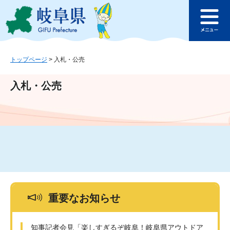
ペ
メ
このページの本文へ
ー
ニ
メ
ジ
ュ
ニ
の
ー
ュ
先
を
ー
頭
飛
トップページ
>
入札・公売
で
ば
す
し
入札・公売
。
て
本
文
へ
重要なお知らせ
知事記者会見「楽しすぎるぞ岐阜！岐阜県アウトドア