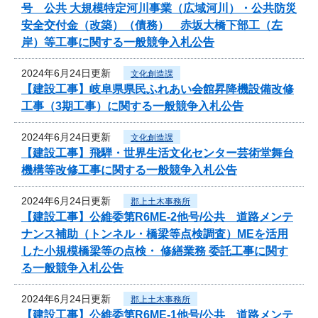
号 公共 大規模特定河川事業（広域河川）・公共防災
安全交付金（改築）（債務） 赤坂大橋下部工（左
岸）等工事に関する一般競争入札公告
2024年6月24日更新
文化創造課
【建設工事】岐阜県県民ふれあい会館昇降機設備改修
工事（3期工事）に関する一般競争入札公告
2024年6月24日更新
文化創造課
【建設工事】飛騨・世界生活文化センター芸術堂舞台
機構等改修工事に関する一般競争入札公告
2024年6月24日更新
郡上土木事務所
【建設工事】公維委第R6ME-2他号/公共 道路メンテ
ナンス補助（トンネル・橋梁等点検調査）MEを活用
した小規模橋梁等の点検・ 修繕業務 委託工事に関す
る一般競争入札公告
2024年6月24日更新
郡上土木事務所
【建設工事】公維委第R6ME-1他号/公共 道路メンテ