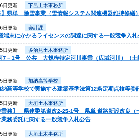
26日更新
下呂土木事務所
事】県単 除雪事業（雪情報システム関連機器維持修繕
26日更新
会計課
b会議端末にかかるライセンスの調達に関する一般競争入
25日更新
多治見土木事務所
公河7－1号 公共 大規模特定河川事業（広域河川）（
25日更新
加納高等学校
加納高等学校で実施する建築基準法第12条定期点検等委
25日更新
大垣土木事務所
業務】 県建委第道改2-25-1号 県単 道路新設改良（
計業務委託に関する一般競争入札公告
25日更新
大垣土木事務所