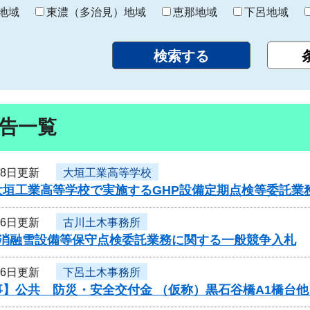
り
地域
東濃（多治見）地域
恵那地域
下呂地域
告一覧
28日更新
大垣工業高等学校
大垣工業高等学校で実施するGHP設備定期点検等委託業
26日更新
古川土木事務所
度消融雪設備等保守点検委託業務に関する一般競争入札
26日更新
下呂土木事務所
】公共 防災・安全交付金 （仮称）黒石谷橋A1橋台他