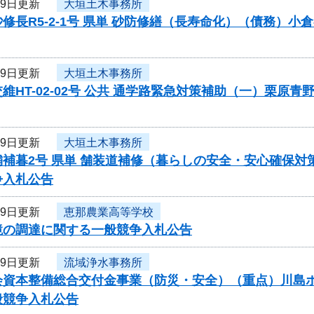
19日更新
大垣土木事務所
修長R5-2-1号 県単 砂防修繕（長寿命化）（債務）
19日更新
大垣土木事務所
維HT-02-02号 公共 通学路緊急対策補助（一）栗
19日更新
大垣土木事務所
舗補暮2号 県単 舗装道補修（暮らしの安全・安心確保
争入札公告
19日更新
恵那農業高等学校
鏡の調達に関する一般競争入札公告
19日更新
流域浄水事務所
資本整備総合交付金事業（防災・安全）（重点）川島ポンプ
般競争入札公告