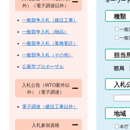
キーワー
外）（電子調達以外）
種類
一般競争入札（建設工事）
一般
一般競争入札（物品）
一般
一般競争入札（業務委託）
担当
一般競争入札（その他）
公募型プロポーザル
部局
入札
入札公告（WTO案件以
外）（電子調達）
期
間
電子調達（建設工事以外）
の
地域
始
入札参加資格
ま
本庁