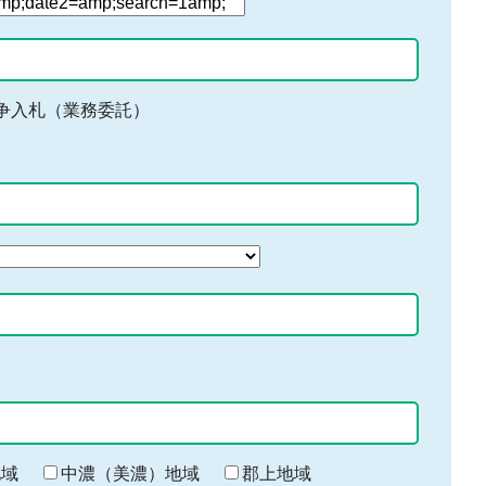
争入札（業務委託）
地域
中濃（美濃）地域
郡上地域