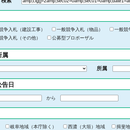
ド検索
検
索
す
る
キ
競争入札（建設工事）
一般競争入札（物品）
一般競
ー
競争入札（その他）
公募型プロポーザル
ワ
ー
所属
ド
を
所属
入
力
公告日
から
期
間
の
終
わ
岐阜地域（本庁除く）
西濃（大垣）地域
揖斐