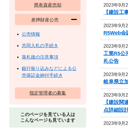
2023年9月
県有資産売却
【建設工
差押財産公売
2023年9月
R5We
公売情報
共同入札の手続き
2023年9月
工第R5
落札後の注意事項
札公告
銀行振り込みなどによる公
2023年9月
売保証金納付手続き
岐阜県立
指定管理者の募集
2023年9月
【建設関連
点詳細設
このページを見ている人は
こんなページも見ています
2023年9月