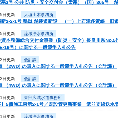
寒3号 公共 防災・安全交付金（雪寒）（国）365号
25日更新
大垣土木事務所
新2-2-1号 県単 舗装道新設 （一）上石津多賀線 
25日更新
流域浄水事務所
会資本整備総合交付金事業（防災・安全）長良川系No.
-PE-19号）に関する一般競争入札公告
22日更新
会計課
車 （2WD) の購入に関する一般競争入札公告（会計課）
22日更新
会計課
車 （4WD) の購入に関する一般競争入札公告（会計課）
21日更新
東部広域水道事務所
】5債施工東第2-1号／既設管更新事業 武並支線送水管
21日更新
流域浄水事務所