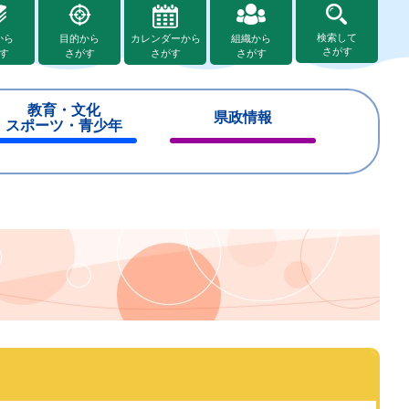
検索して
から
目的から
カレンダーから
組織から
さがす
す
さがす
さがす
さがす
教育・文化
県政情報
スポーツ・青少年
閉
閉
じ
じ
る
る