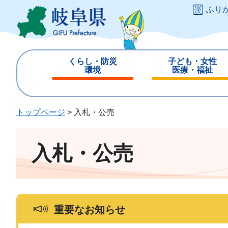
ペ
メ
ふり
ー
ニ
ジ
ュ
の
ー
先
を
くらし・防災
子ども・女性
頭
飛
環境
医療・福祉
で
ば
閉
閉
す
し
じ
じ
。
て
る
る
トップページ
>
入札・公売
本
文
へ
入札・公売
重要なお知らせ