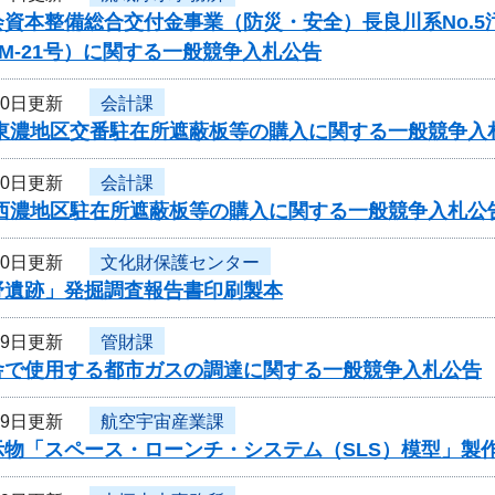
会資本整備総合交付金事業（防災・安全）長良川系No.
-PM-21号）に関する一般競争入札公告
20日更新
会計課
・東濃地区交番駐在所遮蔽板等の購入に関する一般競争入
20日更新
会計課
・西濃地区駐在所遮蔽板等の購入に関する一般競争入札公
20日更新
文化財保護センター
野遺跡」発掘調査報告書印刷製本
19日更新
管財課
舎で使用する都市ガスの調達に関する一般競争入札公告
19日更新
航空宇宙産業課
示物「スペース・ローンチ・システム（SLS）模型」製