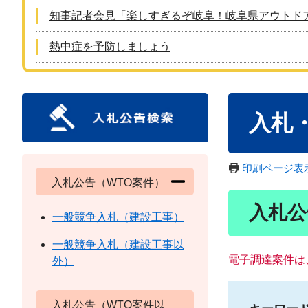
知事記者会見「楽しすぎるぞ岐阜！岐阜県アウトド
熱中症を予防しましょう
本
入札
文
印刷ページ表
入札公告（WTO案件）
入札公
一般競争入札（建設工事）
一般競争入札（建設工事以
電子調達案件は
外）
入札公告（WTO案件以