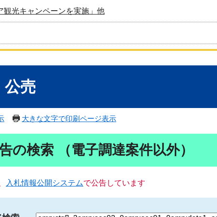
ア観光キャンペーンを実施」他
・公売
示
大きな文字で印刷ページ表示
告の検索 （電子調達案件以外）
、
入札情報公開システム
で公告しています