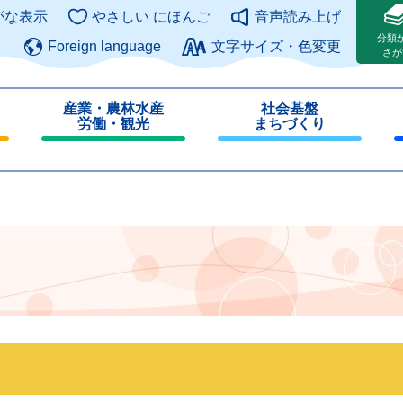
このページの本文へ
がな表示
やさしい にほんご
音声読み上げ
分類
Foreign language
文字サイズ・色変更
さが
産業・農林水産
社会基盤
労働・観光
まちづくり
閉
閉
じ
じ
る
る