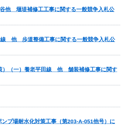
小倉谷他 堰堤補修工工事に関する一般競争入札公
原青野線 他 歩道整備工事に関する一般競争入札公
対策）（一）養老平田線 他 舗装補修工事に関す
場耐水化対策工事（第203-A-051他号）に