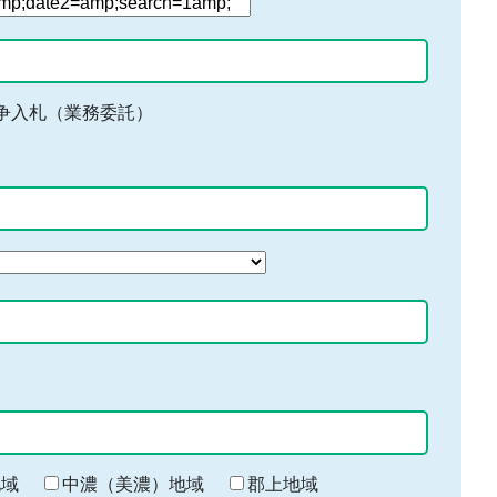
争入札（業務委託）
地域
中濃（美濃）地域
郡上地域