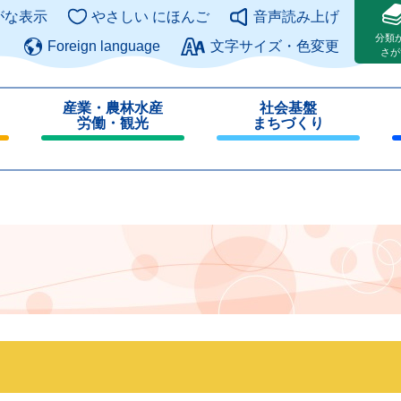
このページの本文へ
がな表示
やさしい にほんご
音声読み上げ
分類
Foreign language
文字サイズ・色変更
さが
産業・農林水産
社会基盤
労働・観光
まちづくり
閉
閉
じ
じ
る
る