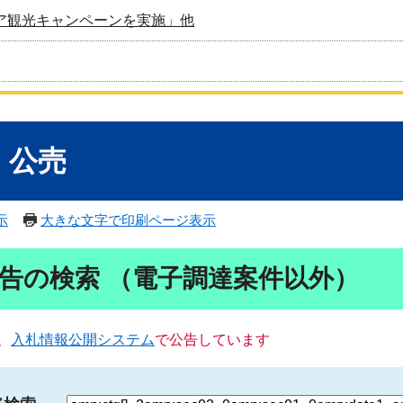
ア観光キャンペーンを実施」他
・公売
示
大きな文字で印刷ページ表示
告の検索 （電子調達案件以外）
、
入札情報公開システム
で公告しています