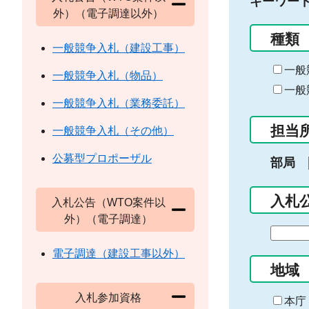
キーワー
外）（電子調達以外）
種類
一般競争入札（建設工事）
一般
一般競争入札（物品）
一般
一般競争入札（業務委託）
担当
一般競争入札（その他）
公募型プロポーザル
部局
入札
入札公告（WTO案件以
外）（電子調達）
期
間
電子調達（建設工事以外）
の
地域
始
入札参加資格
ま
本庁