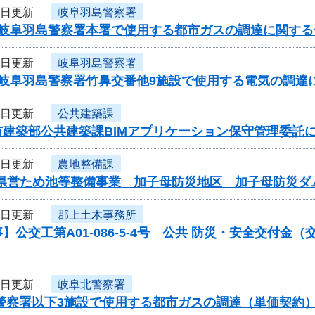
9日更新
岐阜羽島警察署
度岐阜羽島警察署本署で使用する都市ガスの調達に関する
9日更新
岐阜羽島警察署
度岐阜羽島警察署竹鼻交番他9施設で使用する電気の調達
9日更新
公共建築課
市建築部公共建築課BIMアプリケーション保守管理委託
9日更新
農地整備課
)県営ため池等整備事業 加子母防災地区 加子母防災ダ
9日更新
郡上土木事務所
】公交工第A01-086-5-4号 公共 防災・安全交付
9日更新
岐阜北警察署
北警察署以下3施設で使用する都市ガスの調達（単価契約