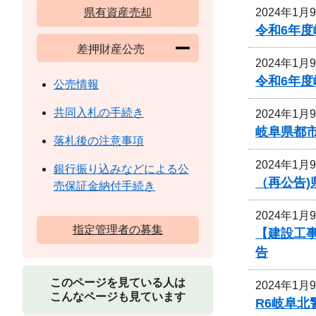
2024年1月
県有資産売却
令和6年
差押財産公売
2024年1月
令和6年
公売情報
共同入札の手続き
2024年1月
岐阜県都
落札後の注意事項
2024年1月
銀行振り込みなどによる公
（再公告
売保証金納付手続き
2024年1月
指定管理者の募集
【建設工事
告
このページを見ている人は
2024年1月
こんなページも見ています
R6岐阜