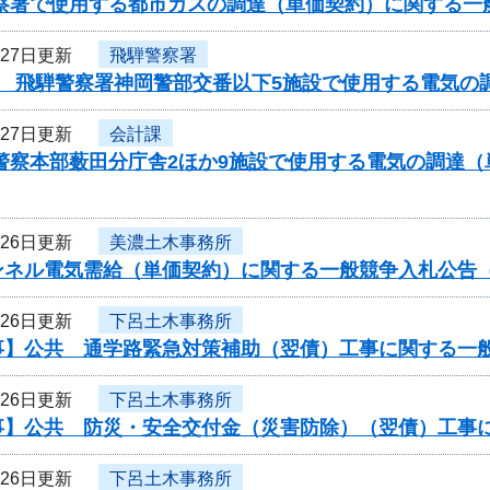
警察署で使用する都市ガスの調達（単価契約）に関する一
月27日更新
飛騨警察署
度 飛騨警察署神岡警部交番以下5施設で使用する電気の
月27日更新
会計課
県警察本部薮田分庁舎2ほか9施設で使用する電気の調達
月26日更新
美濃土木事務所
ンネル電気需給（単価契約）に関する一般競争入札公告（
月26日更新
下呂土木事務所
事】公共 通学路緊急対策補助（翌債）工事に関する一
月26日更新
下呂土木事務所
事】公共 防災・安全交付金（災害防除）（翌債）工事
月26日更新
下呂土木事務所