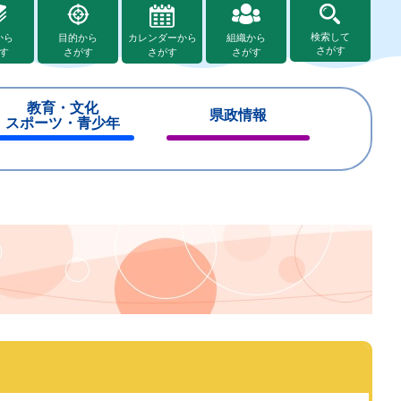
検索して
から
目的から
カレンダーから
組織から
さがす
す
さがす
さがす
さがす
教育・文化
県政情報
スポーツ・青少年
閉
閉
じ
じ
る
る