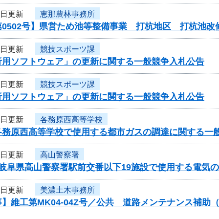
9日更新
恵那農林事務所
0502号】県営ため池等整備事業 打杭地区 打杭池改
9日更新
競技スポーツ課
析用ソフトウェア」の更新に関する一般競争入札公告
9日更新
競技スポーツ課
析用ソフトウェア」の更新に関する一般競争入札公告
9日更新
各務原西高等学校
各務原西高等学校で使用する都市ガスの調達に関する
5日更新
高山警察署
度岐阜県高山警察署駅前交番以下19施設で使用する電気
5日更新
美濃土木事務所
】維工第MK04-04Z号／公共 道路メンテナンス補