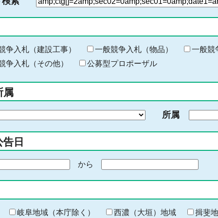
ド検索
検
索
す
る
キ
競争入札（建設工事）
一般競争入札（物品）
一般競
ー
競争入札（その他）
公募型プロポーザル
ワ
ー
所属
ド
を
所属
入
力
公告日
から
期
間
の
終
わ
岐阜地域（本庁除く）
西濃（大垣）地域
揖斐