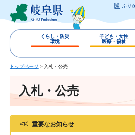
ペ
メ
ふり
ー
ニ
ジ
ュ
の
ー
先
を
くらし・防災
子ども・女性
頭
飛
環境
医療・福祉
で
ば
閉
閉
す
し
じ
じ
。
て
る
る
トップページ
>
入札・公売
本
文
へ
入札・公売
重要なお知らせ