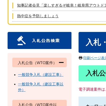
知事記者会見「楽しすぎるぞ岐阜！岐阜県アウトド
熱中症を予防しましょう
本
入札
文
印刷ページ表
入札公告（WTO案件）
入札公
一般競争入札（建設工事）
一般競争入札（建設工事以
電子調達案件は
外）
入札公告（WTO案件以