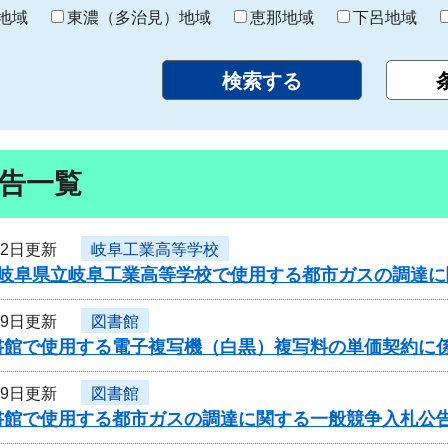
り
地域
東濃（多治見）地域
恵那地域
下呂地域
告一覧
22日更新
岐阜工業高等学校
度岐阜県立岐阜工業高等学校で使用する都市ガスの調達
19日更新
図書館
書館で使用する電子複写機（白黒）複写料の単価契約に
19日更新
図書館
書館で使用する都市ガスの調達に関する一般競争入札公