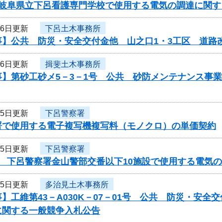
度岐阜県立下呂看護専門学校で使用する電気の調達に関す
16日更新
下呂土木事務所
事】公共 防災・安全交付金他 山之口1・3工区 道路
16日更新
揖斐土木事務所
事】第砂工砂メ5－3－1号 公共 砂防メンテナンス事
15日更新
下呂警察署
署で使用する電子複写機複写料（モノクロ）の単価契約
15日更新
下呂警察署
度 下呂警察署金山警部交番以下10施設で使用する電気
15日更新
多治見土木事務所
】工維第43－A030K－07－01号 公共 防災・安
に関する一般競争入札公告