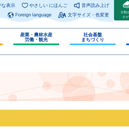
このページの本文へ
がな表示
やさしい にほんご
音声読み上げ
分類
Foreign language
文字サイズ・色変更
さが
産業・農林水産
社会基盤
労働・観光
まちづくり
閉
閉
じ
じ
る
る