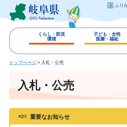
ペ
メ
ふり
ー
ニ
ジ
ュ
の
ー
先
を
くらし・防災
子ども・女性
頭
飛
環境
医療・福祉
で
ば
閉
閉
す
し
じ
じ
。
て
る
る
トップページ
>
入札・公売
本
文
へ
入札・公売
重要なお知らせ