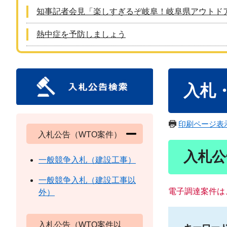
知事記者会見「楽しすぎるぞ岐阜！岐阜県アウトド
熱中症を予防しましょう
本
入札
文
印刷ページ表
入札公告（WTO案件）
入札公
一般競争入札（建設工事）
一般競争入札（建設工事以
電子調達案件は
外）
入札公告（WTO案件以