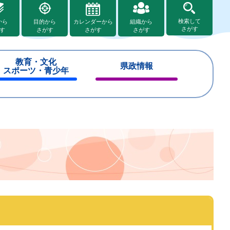
検索して
から
目的から
カレンダーから
組織から
さがす
す
さがす
さがす
さがす
教育・文化
県政情報
スポーツ・青少年
閉
閉
じ
じ
る
る