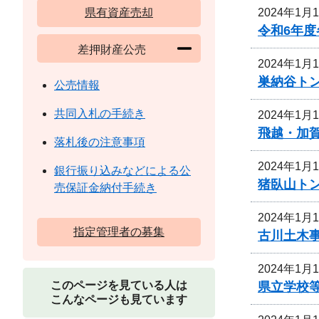
2024年1月
県有資産売却
令和6年
差押財産公売
2024年1月
巣納谷ト
公売情報
共同入札の手続き
2024年1月
飛越・加
落札後の注意事項
2024年1月
銀行振り込みなどによる公
猪臥山ト
売保証金納付手続き
2024年1月
指定管理者の募集
古川土木
2024年1月
このページを見ている人は
県立学校
こんなページも見ています