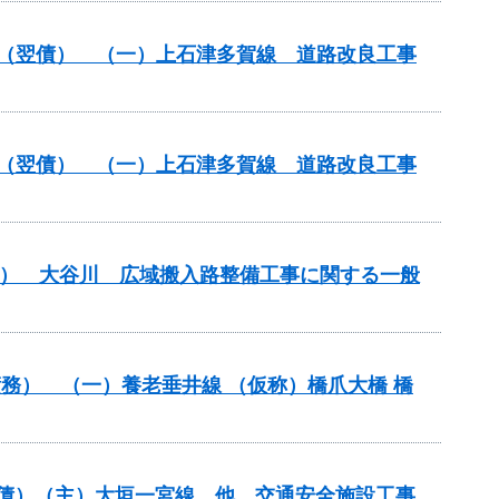
改築）（翌債） （一）上石津多賀線 道路改良工事
改築）（翌債） （一）上石津多賀線 道路改良工事
翌債） 大谷川 広域搬入路整備工事に関する一般
）（債務） （一）養老垂井線 （仮称）橋爪大橋 橋
（翌債）（主）大垣一宮線 他 交通安全施設工事