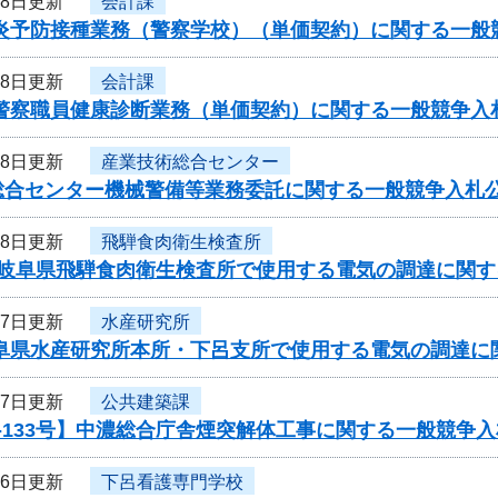
18日更新
会計課
型肝炎予防接種業務（警察学校）（単価契約）に関する一
18日更新
会計課
県警察職員健康診断業務（単価契約）に関する一般競争入
18日更新
産業技術総合センター
総合センター機械警備等業務委託に関する一般競争入札
18日更新
飛騨食肉衛生検査所
度岐阜県飛騨食肉衛生検査所で使用する電気の調達に関す
17日更新
水産研究所
岐阜県水産研究所本所・下呂支所で使用する電気の調達に
17日更新
公共建築課
-133号】中濃総合庁舎煙突解体工事に関する一般競争
16日更新
下呂看護専門学校