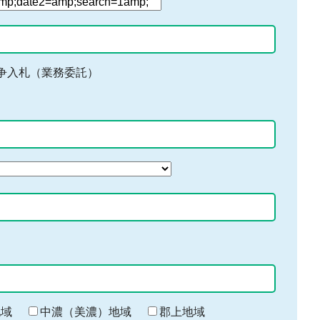
争入札（業務委託）
地域
中濃（美濃）地域
郡上地域