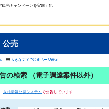
ア観光キャンペーンを実施」他
・公売
示
大きな文字で印刷ページ表示
告の検索 （電子調達案件以外）
、
入札情報公開システム
で公告しています