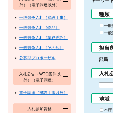
キーワー
外）（電子調達以外）
種類
一般競争入札（建設工事）
一般
一般競争入札（物品）
一般
一般競争入札（業務委託）
担当
一般競争入札（その他）
公募型プロポーザル
部局
入札
入札公告（WTO案件以
外）（電子調達）
期
間
電子調達（建設工事以外）
の
地域
始
入札参加資格
ま
本庁