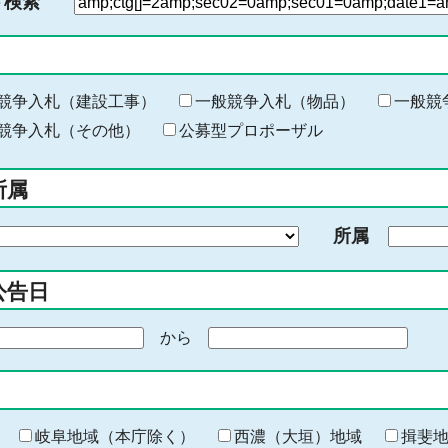
ド検索
検
索
す
る
キ
競争入札（建設工事）
一般競争入札（物品）
一般競
ー
競争入札（その他）
公募型プロポーザル
ワ
ー
所属
ド
を
所属
入
力
公告日
から
期
間
の
終
わ
岐阜地域（本庁除く）
西濃（大垣）地域
揖斐