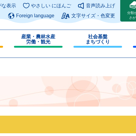
このページの本文へ
がな表示
やさしい にほんご
音声読み上げ
分類
Foreign language
文字サイズ・色変更
さが
産業・農林水産
社会基盤
労働・観光
まちづくり
閉
閉
じ
じ
る
る