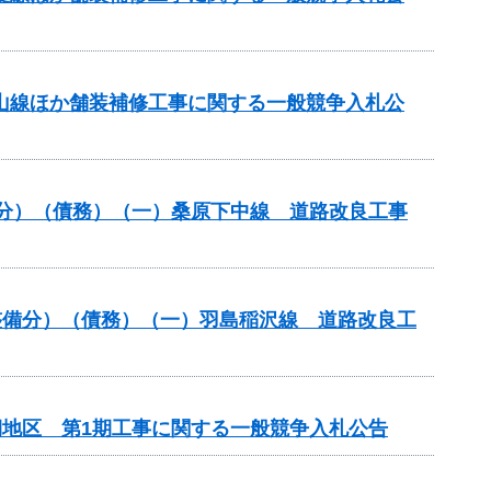
美山線ほか舗装補修工事に関する一般競争入札公
般分）（債務）（一）桑原下中線 道路改良工事
路整備分）（債務）（一）羽島稲沢線 道路改良工
期地区 第1期工事に関する一般競争入札公告