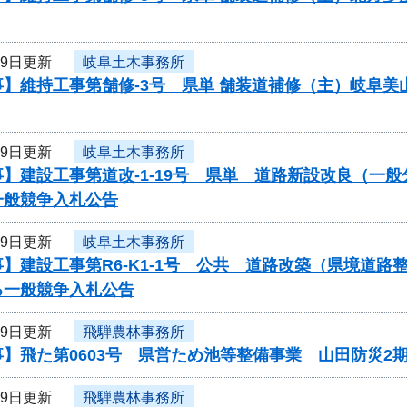
19日更新
岐阜土木事務所
事】維持工事第舗修-3号 県単 舗装道補修（主）岐阜
19日更新
岐阜土木事務所
】建設工事第道改-1-19号 県単 道路新設改良（一
一般競争入札公告
19日更新
岐阜土木事務所
】建設工事第R6-K1-1号 公共 道路改築（県境道
る一般競争入札公告
19日更新
飛騨農林事務所
】飛た第0603号 県営ため池等整備事業 山田防災2
19日更新
飛騨農林事務所