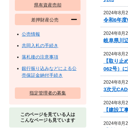
県有資産売却
2024年8月
令和6年
差押財産公売
2024年8月
公売情報
岐阜県川
共同入札の手続き
2024年8月
落札後の注意事項
【取り止め
062号）
銀行振り込みなどによる公
売保証金納付手続き
2024年8月
3次元CA
指定管理者の募集
2024年8月
【建設工
このページを見ている人は
こんなページも見ています
2024年8月