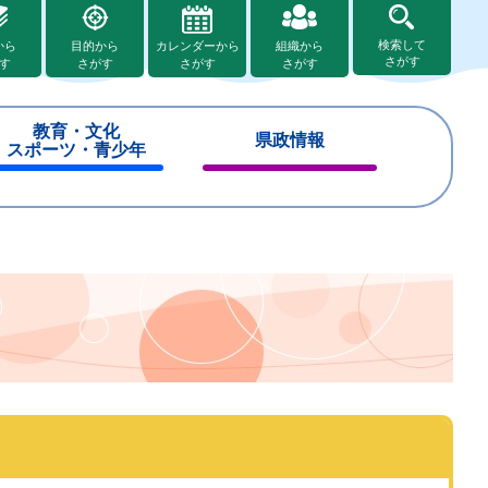
検索して
から
目的から
カレンダーから
組織から
さがす
す
さがす
さがす
さがす
教育・文化
県政情報
スポーツ・青少年
閉
閉
じ
じ
る
る