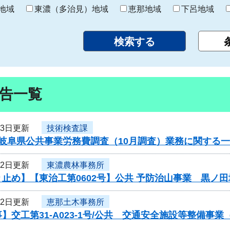
り
地域
東濃（多治見）地域
恵那地域
下呂地域
告一覧
23日更新
技術検査課
度岐阜県公共事業労務費調査（10月調査）業務に関する
22日更新
東濃農林事務所
止め】【東治工第0602号】公共 予防治山事業 黒ノ
22日更新
恵那土木事務所
】交工第31-A023-1号/公共 交通安全施設等整備事