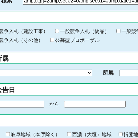
ド検索
検
索
す
る
キ
競争入札（建設工事）
一般競争入札（物品）
一般競
ー
競争入札（その他）
公募型プロポーザル
ワ
ー
所属
ド
を
所属
入
力
公告日
から
期
間
の
終
わ
岐阜地域（本庁除く）
西濃（大垣）地域
揖斐