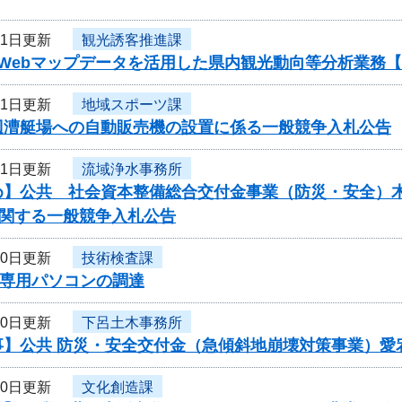
21日更新
観光誘客推進課
度Webマップデータを活用した県内観光動向等分析業務
21日更新
地域スポーツ課
辺漕艇場への自動販売機の設置に係る一般競争入札公告
21日更新
流域浄水事務所
】公共 社会資本整備総合交付金事業（防災・安全）木曽川
に関する一般競争入札公告
20日更新
技術検査課
D専用パソコンの調達
20日更新
下呂土木事務所
事】公共 防災・安全交付金（急傾斜地崩壊対策事業）愛
20日更新
文化創造課