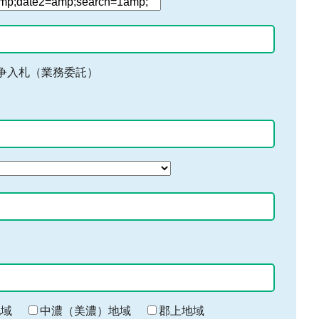
争入札（業務委託）
地域
中濃（美濃）地域
郡上地域