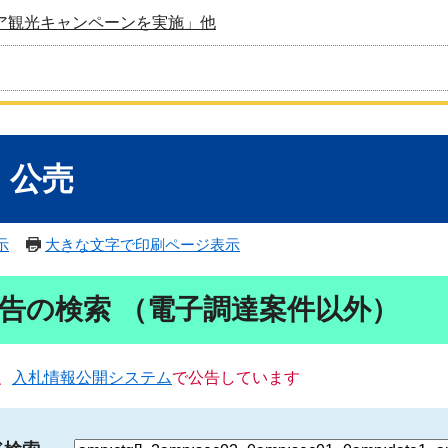
ア観光キャンペーンを実施」他
・公売
示
大きな文字で印刷ページ表示
告の検索 （電子調達案件以外）
、
入札情報公開システム
で公告しています