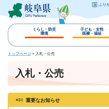
ペ
メ
ふり
ー
ニ
ジ
ュ
の
ー
先
を
くらし・防災
子ども・女性
頭
飛
環境
医療・福祉
で
ば
閉
閉
す
し
じ
じ
。
て
る
る
トップページ
>
入札・公売
本
文
へ
入札・公売
重要なお知らせ