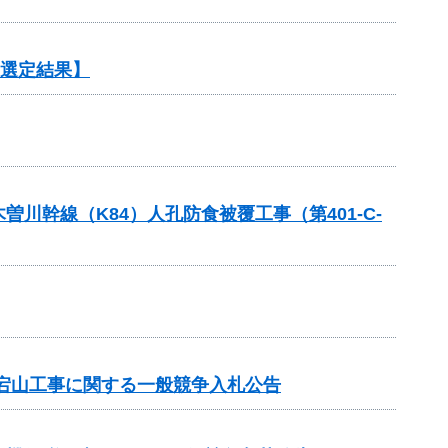
【選定結果】
幹線（K84）人孔防食被覆工事（第401-C-
宕山工事に関する一般競争入札公告