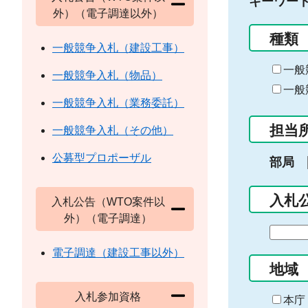
キーワー
外）（電子調達以外）
種類
一般競争入札（建設工事）
一般
一般競争入札（物品）
一般
一般競争入札（業務委託）
担当
一般競争入札（その他）
公募型プロポーザル
部局
入札
入札公告（WTO案件以
外）（電子調達）
期
間
電子調達（建設工事以外）
の
地域
始
入札参加資格
ま
本庁