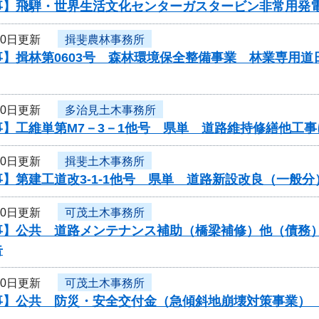
事】飛騨・世界生活文化センターガスタービン非常用発
20日更新
揖斐農林事務所
事】揖林第0603号 森林環境保全整備事業 林業専用
20日更新
多治見土木事務所
事】工維単第M7－3－1他号 県単 道路維持修繕他工
20日更新
揖斐土木事務所
】第建工道改3-1-1他号 県単 道路新設改良（一般
20日更新
可茂土木事務所
】公共 道路メンテナンス補助（橋梁補修）他（債務） 
告
20日更新
可茂土木事務所
】公共 防災・安全交付金（急傾斜地崩壊対策事業） 工