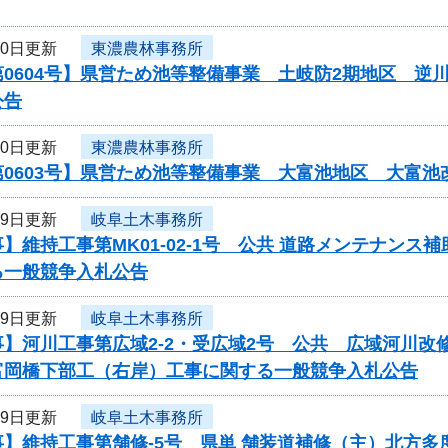
20日更新
東濃農林事務所
第0604号】県営ため池等整備事業 土岐防2期地区 
公告
20日更新
東濃農林事務所
第0603号】県営ため池等整備事業 大富池地区 大富
19日更新
岐阜土木事務所
】維持工事第MK01-02-1号 公共 道路メンテナン
る一般競争入札公告
19日更新
岐阜土木事務所
事】河川工事第広域2-2・受広域2号 公共 広域河川
岡橋下部工（右岸）工事に関する一般競争入札公告
19日更新
岐阜土木事務所
事】維持工事第舗修-5号 県単 舗装道補修（主）北方