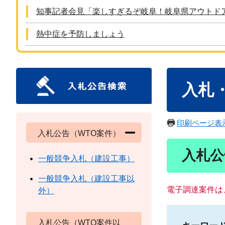
知事記者会見「楽しすぎるぞ岐阜！岐阜県アウトド
熱中症を予防しましょう
本
入札
文
印刷ページ表
入札公告（WTO案件）
入札公
一般競争入札（建設工事）
一般競争入札（建設工事以
電子調達案件は
外）
入札公告（WTO案件以