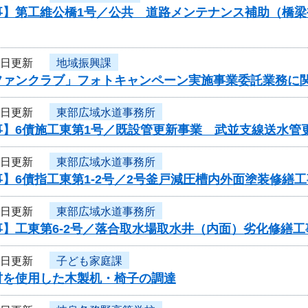
事】第工維公橋1号／公共 道路メンテナンス補助（橋
6日更新
地域振興課
ファンクラブ」フォトキャンペーン実施事業委託業務に
5日更新
東部広域水道事務所
】6債施工東第1号／既設管更新事業 武並支線送水管更
5日更新
東部広域水道事務所
】6債指工東第1-2号／2号釜戸減圧槽内外面塗装修繕工
5日更新
東部広域水道事務所
】工東第6-2号／落合取水場取水井（内面）劣化修繕工
4日更新
子ども家庭課
材を使用した木製机・椅子の調達