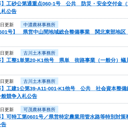
】工砂公第通重点060-1号 公共 防災・安全交付金
入札公告
3日更新
中濃農林事務所
0601号】 県営中山間地域総合整備事業 関北東部地
3日更新
古川土木事務所
】工整1単第20-K1他号 県単 街路事業（一般分）
3日更新
古川土木事務所
】工建1公第39-A11-001-K1他号 公共 社会資
一般競争入札公告
3日更新
可茂農林事務所
事】可特工第0601号／県営特定農業用管水路等特別対
公告