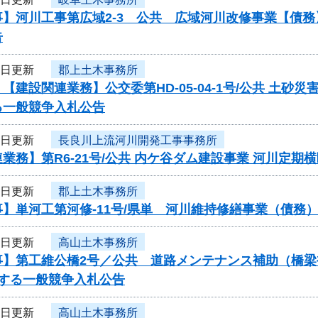
事】河川工事第広域2-3 公共 広域河川改修事業【債
告
9日更新
郡上土木事務所
【建設関連業務】公交委第HD-05-04-1号/公共 
る一般競争入札公告
9日更新
長良川上流河川開発工事事務所
業務】第R6-21号/公共 内ケ谷ダム建設事業 河川定
9日更新
郡上土木事務所
】単河工第河修-11号/県単 河川維持修繕事業（債務
6日更新
高山土木事務所
事】第工維公橋2号／公共 道路メンテナンス補助（橋
関する一般競争入札公告
6日更新
高山土木事務所