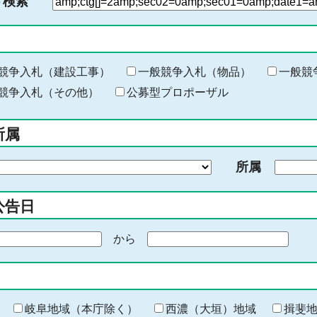
ド検索
検
索
す
る
キ
競争入札（建設工事）
一般競争入札（物品）
一般競
ー
競争入札（その他）
公募型プロポーザル
ワ
ー
所属
ド
を
所属
入
力
公告日
から
期
間
の
終
わ
岐阜地域（本庁除く）
西濃（大垣）地域
揖斐