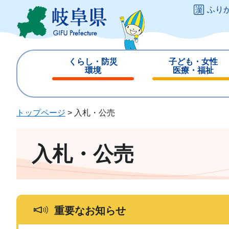
ペ
メ
ふり
ー
ニ
ジ
ュ
の
ー
先
を
くらし・防災
子ども・女性
頭
飛
環境
医療・福祉
で
ば
閉
閉
す
し
じ
じ
。
て
る
る
トップページ
>
入札・公売
本
文
へ
入札・公売
重要なお知らせ