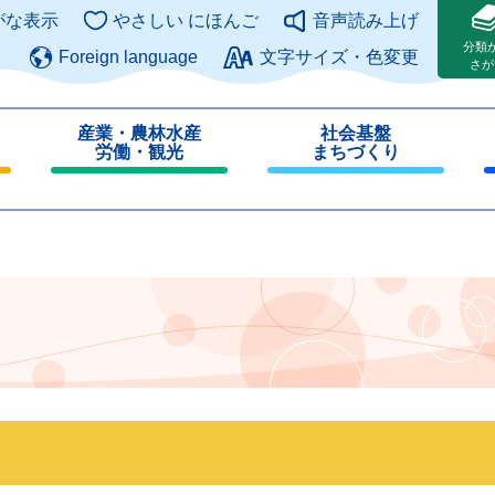
このページの本文へ
がな表示
やさしい にほんご
音声読み上げ
分類
Foreign language
文字サイズ・色変更
さが
産業・農林水産
社会基盤
労働・観光
まちづくり
閉
閉
じ
じ
る
る