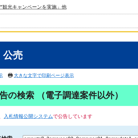
ア観光キャンペーンを実施」他
・公売
示
大きな文字で印刷ページ表示
告の検索 （電子調達案件以外）
、
入札情報公開システム
で公告しています