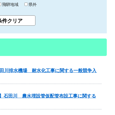
飛騨地域
県外
山田川排水機場 耐水化工事に関する一般競争入
務】石田川 農水埋設管仮配管布設工事に関する