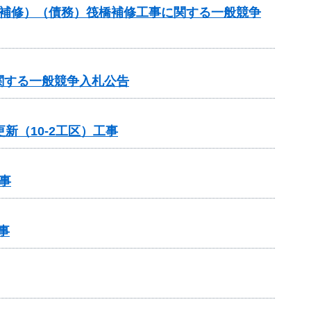
梁補修）（債務）筏橋補修工事に関する一般競争
関する一般競争入札公告
新（10-2工区）工事
事
事