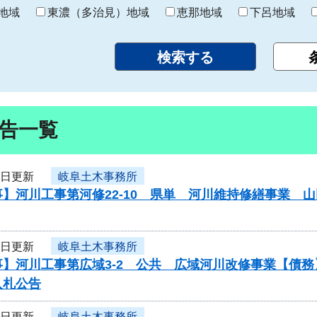
り
地域
東濃（多治見）地域
恵那地域
下呂地域
告一覧
9日更新
岐阜土木事務所
】河川工事第河修22-10 県単 河川維持修繕事業 
9日更新
岐阜土木事務所
事】河川工事第広域3-2 公共 広域河川改修事業【債
入札公告
9日更新
岐阜土木事務所