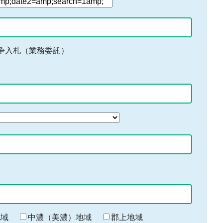
争入札（業務委託）
地域
中濃（美濃）地域
郡上地域