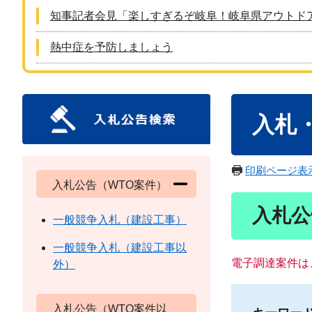
知事記者会見「楽しすぎるぞ岐阜！岐阜県アウトド
熱中症を予防しましょう
本
入札
文
印刷ページ表
入札公告（WTO案件）
入札公
一般競争入札（建設工事）
一般競争入札（建設工事以
電子調達案件は
外）
入札公告（WTO案件以