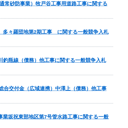
（通常砂防事業）牧戸谷工事用道路工事に関する
区 多々羅団地第2期工事 に関する一般競争入札
蟻川釣瓶線（債務）他工事に関する一般競争入札
本整備総合交付金（広域連携）中澤上（債務）他工事
策事業坂祝東部地区第7号管水路工事に関する一般