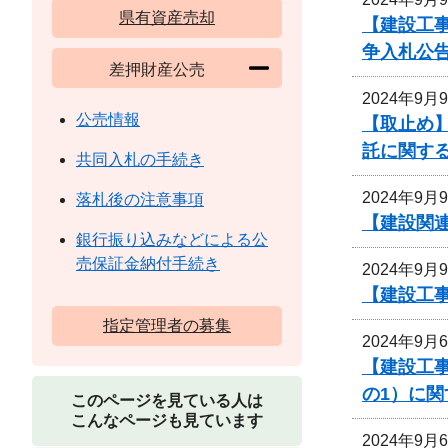
県有資産売却
【建設工
争入札公
差押財産公売
2024年9月
公売情報
【取止め】
託に関す
共同入札の手続き
2024年9月
落札後の注意事項
【建設関連
銀行振り込みなどによる公
売保証金納付手続き
2024年9月
【建設工事
指定管理者の募集
2024年9月
【建設工
の1）に
このページを見ている人は
こんなページも見ています
2024年9月