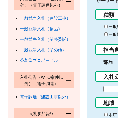
キーワー
外）（電子調達以外）
種類
一般競争入札（建設工事）
一般
一般競争入札（物品）
一般
一般競争入札（業務委託）
担当
一般競争入札（その他）
公募型プロポーザル
部局
入札
入札公告（WTO案件以
外）（電子調達）
期
間
電子調達（建設工事以外）
の
地域
始
入札参加資格
ま
本庁