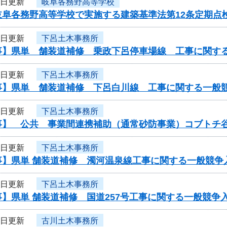
4日更新
岐阜各務野高等学校
岐阜各務野高等学校で実施する建築基準法第12条定期点
3日更新
下呂土木事務所
事】県単 舗装道補修 乗政下呂停車場線 工事に関す
3日更新
下呂土木事務所
事】県単 舗装道補修 下呂白川線 工事に関する一般
3日更新
下呂土木事務所
事】 公共 事業間連携補助（通常砂防事業）コブトチ
3日更新
下呂土木事務所
事】県単 舗装道補修 濁河温泉線工事に関する一般競争
3日更新
下呂土木事務所
】県単 舗装道補修 国道257号工事に関する一般競争
3日更新
古川土木事務所