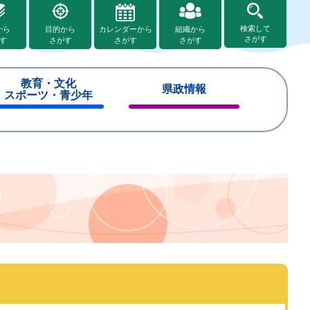
検索して
から
目的から
カレンダーから
組織から
さがす
す
さがす
さがす
さがす
教育・文化
県政情報
スポーツ・青少年
閉
閉
じ
じ
る
る