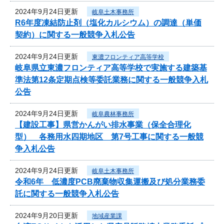
2024年9月24日更新
岐阜土木事務所
R6年度凍結防止剤（塩化カルシウム）の調達（単価
契約）に関する一般競争入札公告
2024年9月24日更新
東濃フロンティア高等学校
岐阜県立東濃フロンティア高等学校で実施する建築基
準法第12条定期点検等委託業務に関する一般競争入札
公告
2024年9月24日更新
岐阜農林事務所
【建設工事】県営かんがい排水事業（保全合理化
型） 各務用水四期地区 第7号工事に関する一般競
争入札公告
2024年9月24日更新
岐阜土木事務所
令和6年 低濃度PCB廃棄物収集運搬及び処分業務委
託に関する一般競争入札公告
2024年9月20日更新
地域産業課