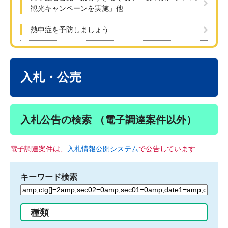
観光キャンペーンを実施」他
熱中症を予防しましょう
本
文
入札・公売
入札公告の検索 （電子調達案件以外）
電子調達案件は、
入札情報公開システム
で公告しています
キーワード検索
検
索
す
種類
る