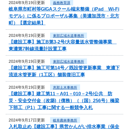
2024年9月19日更新
義務教育課
岐阜県市町村等GIGAスクール端末整備（iPad Wi-Fi
モデル）に係るプロポーザル募集（美濃加茂市・北方
町）【選定結果】
2024年9月19日更新
東部広域水道事務所
【建設工事】施工B第3-2号/大容量送水管整備事業
東濃第7幹線流量計設置工事
2024年9月19日更新
東部広域水道事務所
【建設工事】施工可第14号／既設管更新事業 東濃下
流送水管更新（1工区）舗装復旧工事
2024年9月19日更新
恵那土木事務所
【建設工事】建工第11－A01－010－2号/公共 防
災・安全交付金（改築)（債務）（（国）256号）橋梁
下部工（P1）工事に関する一般競争入札
2024年9月17日更新
岐阜農林事務所
入札取止め【建設工事】県営かんがい排水事業（保全