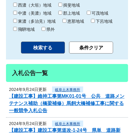
り
西濃（大垣）地域
揖斐地域
中濃（美濃）地域
郡上地域
可茂地域
東濃（多治見）地域
恵那地域
下呂地域
飛騨地域
県外
入札公告一覧
2024年9月24日更新
岐阜土木事務所
【建設工事】維持工事第MK01-01号 公共 道路メン
テナンス補助（橋梁補修）馬飼大橋補修工事に関する
一般競争入札公告
2024年9月24日更新
岐阜土木事務所
【建設工事】建設工事第道改-1-24号 県単 道路新