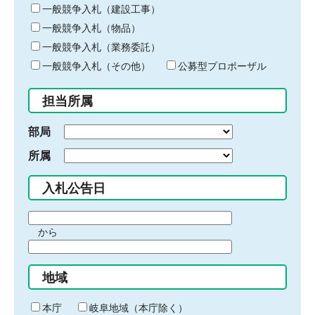
キ
一般競争入札（建設工事）
ー
一般競争入札（物品）
ワ
一般競争入札（業務委託）
ー
ド
一般競争入札（その他）
公募型プロポーザル
を
入
担当所属
力
部局
所属
入札公告日
期
から
間
期
の
間
始
地域
の
ま
終
り
わ
本庁
岐阜地域（本庁除く）