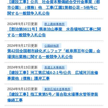
【建設工事】公共 社会資本整備総合交付金事業（都
市公園）（債務）他 工事/工園1第都公花－5他号に
関する一般競争入札公告
2024年9月17日更新
郡上農林事務所
【郡治第0611号】県単治山事業 水呑場地区工事に関
する一般競争入札公告
2024年9月17日更新
公園緑地課
第42回全国都市緑化ぎふフェア「岐阜県百年公園」会
場演出業務に関する一般競争入札公告
2024年9月13日更新
美濃土木事務所
【建設工事】河工第広域4-2-1号/公共 広域河川改修
事業他（債務）護岸工事
2024年9月12日更新
東部広域水道事務所
【建設工事】指工東第5号／落合取水場導水管等塗装
修繕工事