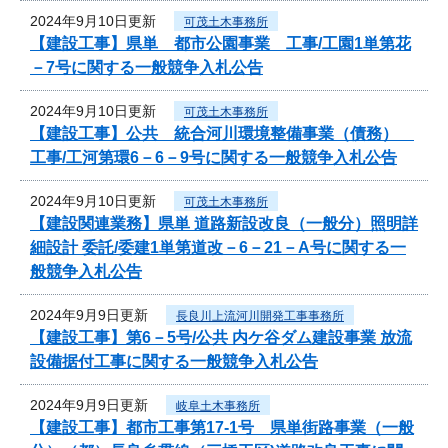
2024年9月10日更新
可茂土木事務所
【建設工事】県単 都市公園事業 工事/工園1単第花
－7号に関する一般競争入札公告
2024年9月10日更新
可茂土木事務所
【建設工事】公共 統合河川環境整備事業（債務）
工事/工河第環6－6－9号に関する一般競争入札公告
2024年9月10日更新
可茂土木事務所
【建設関連業務】県単 道路新設改良（一般分）照明詳
細設計 委託/委建1単第道改－6－21－A号に関する一
般競争入札公告
2024年9月9日更新
長良川上流河川開発工事事務所
【建設工事】第6－5号/公共 内ケ谷ダム建設事業 放流
設備据付工事に関する一般競争入札公告
2024年9月9日更新
岐阜土木事務所
【建設工事】都市工事第17-1号 県単街路事業（一般