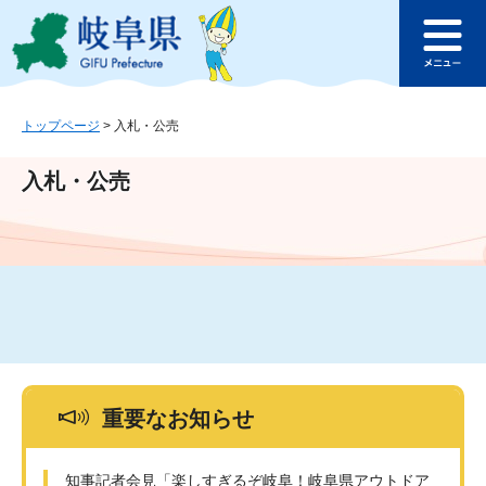
ペ
メ
このページの本文へ
ー
ニ
メ
ジ
ュ
ニ
の
ー
ュ
先
を
ー
頭
飛
トップページ
>
入札・公売
で
ば
す
し
入札・公売
。
て
本
文
へ
重要なお知らせ
知事記者会見「楽しすぎるぞ岐阜！岐阜県アウトドア