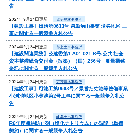
告
2024年9月24日更新
揖斐農林事務所
【建設工事】揖治第0613号 県単治山事業 滝谷地区 工
事に関する一般競争入札公告
2024年9月24日更新
郡上土木事務所
【建設関連業務】公建委第1-A01-021-B号/公共 社会
資本整備総合交付金（改築）（国）256号 測量業務
委託に関する一般競争入札公告
2024年9月24日更新
可茂農林事務所
【建設工事】可池工第0603号／県営ため池等整備事業
小渕池地区小渕池第2号工事に関する一般競争入札公
告
2024年9月24日更新
岐阜土木事務所
R6年度凍結防止剤（塩化ナトリウム）の調達（単価
契約）に関する一般競争入札公告