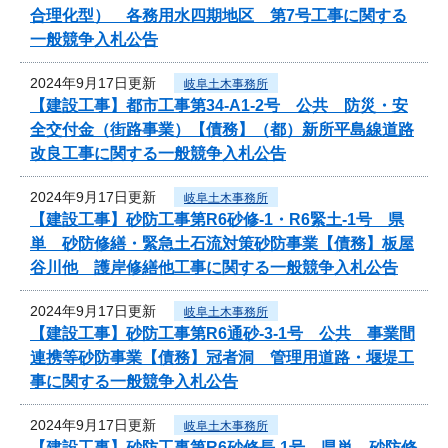
合理化型） 各務用水四期地区 第7号工事に関する
一般競争入札公告
2024年9月17日更新
岐阜土木事務所
【建設工事】都市工事第34-A1-2号 公共 防災・安
全交付金（街路事業）【債務】（都）新所平島線道路
改良工事に関する一般競争入札公告
2024年9月17日更新
岐阜土木事務所
【建設工事】砂防工事第R6砂修-1・R6緊土-1号 県
単 砂防修繕・緊急土石流対策砂防事業【債務】板屋
谷川他 護岸修繕他工事に関する一般競争入札公告
2024年9月17日更新
岐阜土木事務所
【建設工事】砂防工事第R6通砂-3-1号 公共 事業間
連携等砂防事業【債務】冠者洞 管理用道路・堰堤工
事に関する一般競争入札公告
2024年9月17日更新
岐阜土木事務所
【建設工事】砂防工事第R6砂修長-1号 県単 砂防修