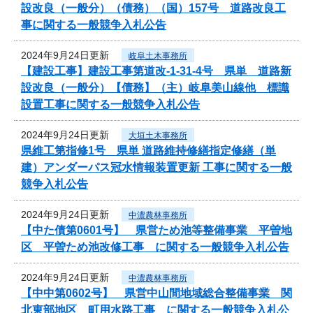
設改良（一般分）（債務）（国）157号 道路改良工
事に関する一般競争入札公告
2024年9月24日更新
岐阜土木事務所
【建設工事】建設工事第道改-1-31-4号 県単 道路新
設改良（一般分）【債務】（主）岐阜美山線他 標識
設置工事に関する一般競争入札公告
2024年9月24日更新
大垣土木事務所
県維工第指修1号 県単 道路維持修繕指定修繕（単
建）アンダーパス冠水情報装置更新 工事に関する一般
競争入札公告
2024年9月24日更新
中濃農林事務所
【中た債第0601号】 県営ため池等整備事業 平曽地
区 平曽ため池改修工事 に関する一般競争入札公告
2024年9月24日更新
中濃農林事務所
【中中第0602号】 県営中山間地域総合整備事業 関
北東部地区 町用水路工事 に関する一般競争入札公