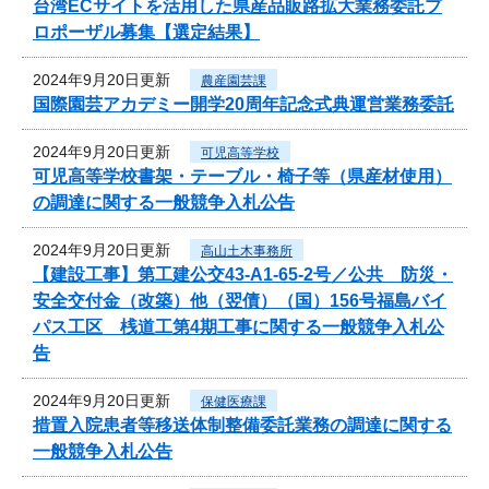
台湾ECサイトを活用した県産品販路拡大業務委託プ
ロポーザル募集【選定結果】
2024年9月20日更新
農産園芸課
国際園芸アカデミー開学20周年記念式典運営業務委託
2024年9月20日更新
可児高等学校
可児高等学校書架・テーブル・椅子等（県産材使用）
の調達に関する一般競争入札公告
2024年9月20日更新
高山土木事務所
【建設工事】第工建公交43-A1-65-2号／公共 防災・
安全交付金（改築）他（翌債）（国）156号福島バイ
パス工区 桟道工第4期工事に関する一般競争入札公
告
2024年9月20日更新
保健医療課
措置入院患者等移送体制整備委託業務の調達に関する
一般競争入札公告