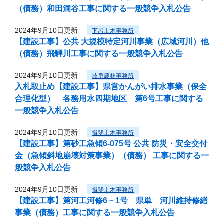
（債務）和田洞谷工事に関する一般競争入札公告
2024年9月10日更新
下呂土木事務所
【建設工事】公共 大規模特定河川事業（広域河川）他
（債務）飛騨川工事に関する一般競争入札公告
2024年9月10日更新
岐阜農林事務所
入札取止め【建設工事】県営かんがい排水事業（保全
合理化型） 各務用水四期地区 第6号工事に関する
一般競争入札公告
2024年9月10日更新
揖斐土木事務所
【建設工事】第砂工急傾6-075号 公共 防災・安全交付
金（急傾斜地崩壊対策事業）（債務） 工事に関する一
般競争入札公告
2024年9月10日更新
揖斐土木事務所
【建設工事】第河工河修6－1号 県単 河川維持修繕
事業（債務）工事に関する一般競争入札公告