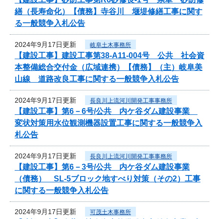
繕（長寿命化）【債務】寺谷川 堰堤修繕工事に関す
る一般競争入札公告
2024年9月17日更新
岐阜土木事務所
【建設工事】建設工事第38-A11-004号 公共 社会資
本整備総合交付金（広域連携）【債務】（主）岐阜美
山線 道路改良工事に関する一般競争入札公告
2024年9月17日更新
長良川上流河川開発工事事務所
【建設工事】第6－6号/公共 内ケ谷ダム建設事業
変状対策用水位観測機器設置工事に関する一般競争入
札公告
2024年9月17日更新
長良川上流河川開発工事事務所
【建設工事】第6－3号/公共 内ケ谷ダム建設事業
（債務） SL-5ブロック地すべり対策（その2）工事
に関する一般競争入札公告
2024年9月17日更新
可茂土木事務所