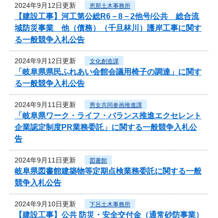
2024年9月12日更新
恵那土木事務所
【建設工事】河工第公総R6－8－2他号/公共 総合流
域防災事業 他（債務）（千旦林川）護岸工事に関す
る一般競争入札公告
2024年9月12日更新
文化創造課
「岐阜県県民ふれあい会館会議用椅子の調達」に関す
る一般競争入札公告
2024年9月11日更新
男女共同参画推進課
「岐阜県ワーク・ライフ・バランス推進エクセレント
企業認定制度PR業務委託」に関する一般競争入札公
告
2024年9月11日更新
図書館
岐阜県図書館建築物等定期点検業務委託に関する一般
競争入札公告
2024年9月10日更新
下呂土木事務所
【建設工事】公共 防災・安全交付金（通常砂防事業）