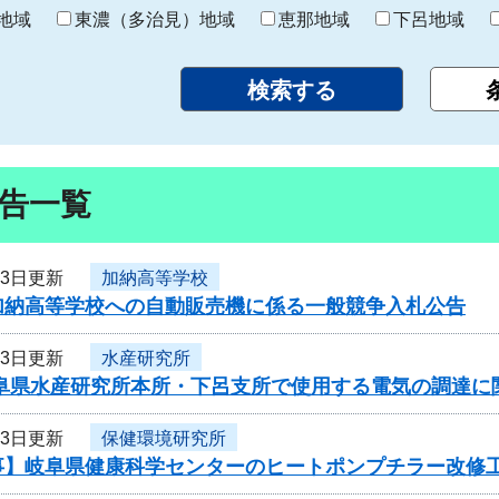
り
地域
東濃（多治見）地域
恵那地域
下呂地域
告一覧
23日更新
加納高等学校
加納高等学校への自動販売機に係る一般競争入札公告
23日更新
水産研究所
岐阜県水産研究所本所・下呂支所で使用する電気の調達に
23日更新
保健環境研究所
事】岐阜県健康科学センターのヒートポンプチラー改修