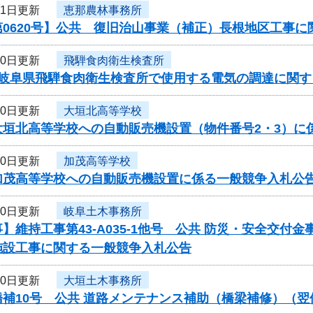
21日更新
恵那農林事務所
第0620号】公共 復旧治山事業（補正）長根地区工事
20日更新
飛騨食肉衛生検査所
度岐阜県飛騨食肉衛生検査所で使用する電気の調達に関す
20日更新
大垣北高等学校
大垣北高等学校への自動販売機設置（物件番号2・3）に
20日更新
加茂高等学校
加茂高等学校への自動販売機設置に係る一般競争入札公
20日更新
岐阜土木事務所
】維持工事第43-A035-1他号 公共 防災・安全交
施設工事に関する一般競争入札公告
20日更新
大垣土木事務所
橋補10号 公共 道路メンテナンス補助（橋梁補修）（