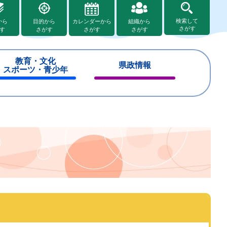
検索して
から
目的から
カレンダーから
組織から
さがす
す
さがす
さがす
さがす
教育・文化
県政情報
スポーツ・青少年
閉
閉
じ
じ
る
る