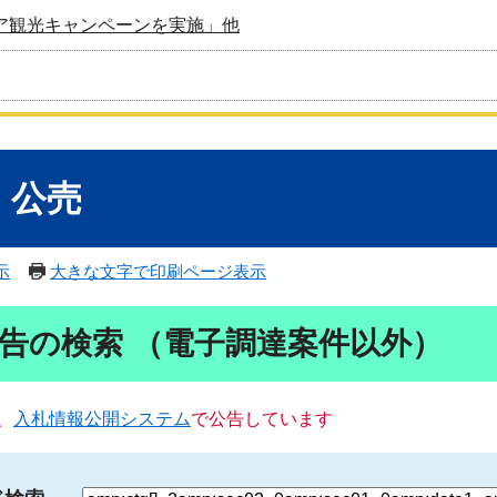
ア観光キャンペーンを実施」他
・公売
示
大きな文字で印刷ページ表示
告の検索 （電子調達案件以外）
、
入札情報公開システム
で公告しています