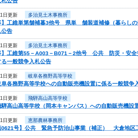
入札公告
21日更新
多治見土木事務所
事】工維単第舗補暮3他号 県単 舗装道補修（暮らし
札公告
21日更新
多治見土木事務所
】工維第55－A003－B071－2他号 公共 防災・
する一般競争入札公告
21日更新
岐阜各務野高等学校
岐阜各務野高等学校への自動販売機設置に係る一般競争
21日更新
飛騨高山高等学校
飛騨高山高等学校（岡本キャンパス）への自動販売機設
21日更新
恵那農林事務所
第0621号】公共 緊急予防治山事業（補正） 大倉地