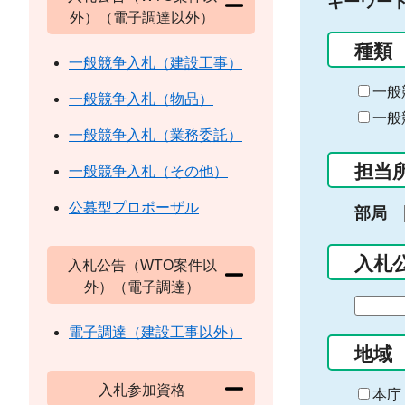
キーワー
外）（電子調達以外）
種類
一般競争入札（建設工事）
一般
一般競争入札（物品）
一般
一般競争入札（業務委託）
担当
一般競争入札（その他）
公募型プロポーザル
部局
入札
入札公告（WTO案件以
外）（電子調達）
期
間
電子調達（建設工事以外）
の
地域
始
入札参加資格
ま
本庁