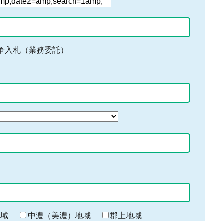
争入札（業務委託）
地域
中濃（美濃）地域
郡上地域