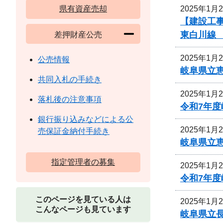
2025年1月
県有資産売却
【建設工
東白川線
差押財産公売
2025年1月
公売情報
岐阜県立
共同入札の手続き
2025年1月
落札後の注意事項
令和7年
銀行振り込みなどによる公
2025年1月
売保証金納付手続き
岐阜県立
指定管理者の募集
2025年1月
令和7年
このページを見ている人は
2025年1月
こんなページも見ています
岐阜県立