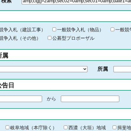
ド検索
検
索
す
る
キ
競争入札（建設工事）
一般競争入札（物品）
一般競
ー
競争入札（その他）
公募型プロポーザル
ワ
ー
所属
ド
を
所属
入
力
公告日
から
期
間
の
終
わ
岐阜地域（本庁除く）
西濃（大垣）地域
揖斐