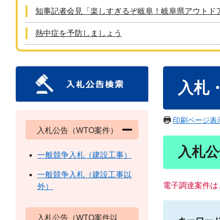
知事記者会見「楽しすぎるぞ岐阜！岐阜県アウトド
熱中症を予防しましょう
本
入札
文
印刷ページ表
入札公告（WTO案件）
入札公
一般競争入札（建設工事）
一般競争入札（建設工事以
電子調達案件は
外）
入札公告（WTO案件以