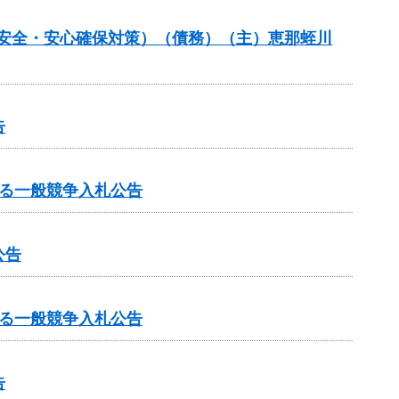
の安全・安心確保対策）（債務）（主）恵那蛭川
告
る一般競争入札公告
公告
る一般競争入札公告
告