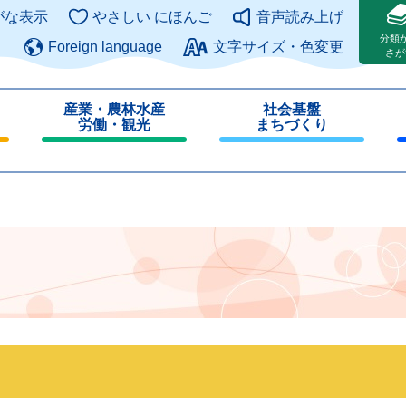
このページの本文へ
がな表示
やさしい にほんご
音声読み上げ
分類
Foreign language
文字サイズ・色変更
さが
産業・農林水産
社会基盤
労働・観光
まちづくり
閉
閉
じ
じ
る
る