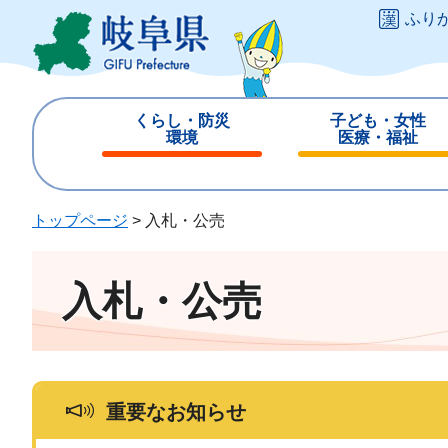
ペ
メ
ふり
ー
ニ
ジ
ュ
の
ー
先
を
くらし・防災
子ども・女性
頭
飛
環境
医療・福祉
で
ば
閉
閉
す
し
じ
じ
。
て
る
る
トップページ
>
入札・公売
本
文
へ
入札・公売
重要なお知らせ