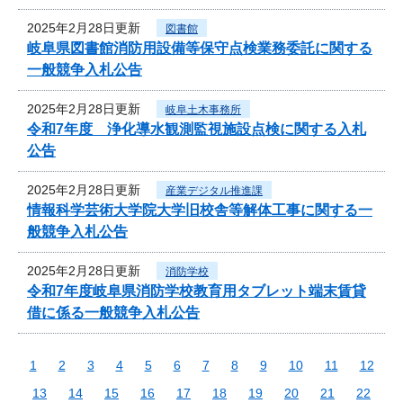
2025年2月28日更新
図書館
岐阜県図書館消防用設備等保守点検業務委託に関する
一般競争入札公告
2025年2月28日更新
岐阜土木事務所
令和7年度 浄化導水観測監視施設点検に関する入札
公告
2025年2月28日更新
産業デジタル推進課
情報科学芸術大学院大学旧校舎等解体工事に関する一
般競争入札公告
2025年2月28日更新
消防学校
令和7年度岐阜県消防学校教育用タブレット端末賃貸
借に係る一般競争入札公告
1
2
3
4
5
6
7
8
9
10
11
12
13
14
15
16
17
18
19
20
21
22