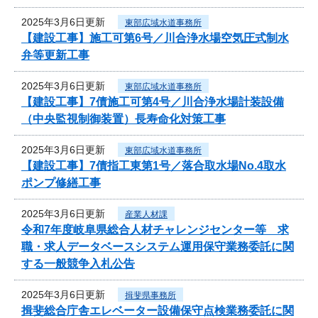
2025年3月6日更新
東部広域水道事務所
【建設工事】施工可第6号／川合浄水場空気圧式制水
弁等更新工事
2025年3月6日更新
東部広域水道事務所
【建設工事】7債施工可第4号／川合浄水場計装設備
（中央監視制御装置）長寿命化対策工事
2025年3月6日更新
東部広域水道事務所
【建設工事】7債指工東第1号／落合取水場No.4取水
ポンプ修繕工事
2025年3月6日更新
産業人材課
令和7年度岐阜県総合人材チャレンジセンター等 求
職・求人データベースシステム運用保守業務委託に関
する一般競争入札公告
2025年3月6日更新
揖斐県事務所
揖斐総合庁舎エレベーター設備保守点検業務委託に関