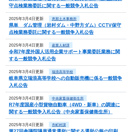
守点検業務委託に関する一般競争入札公告
2025年3月4日更新
恵那土木事務所
県単 ダム管理（岩村ダム・中野方ダム）CCTV保守
点検業務委託に関する一般競争入札公告
2025年3月4日更新
産業人材課
令和7年度外国人活用企業サポート事業委託業務に関
する一般競争入札公告
2025年3月4日更新
瑞浪高等学校
岐阜県立瑞浪高等学校への自動販売機に係る一般競争
入札公告
2025年3月4日更新
中央家畜保健衛生所
R7年度国産小型貨物自動車（4WD・新車）の調達に
関する一般競争入札公告（中央家畜保健衛生所）
2025年3月4日更新
市町村課
第27回参議院議員通常選挙に関する選挙公報の印刷