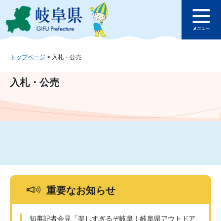
ペ
メ
このページの本文へ
ー
ニ
メ
ジ
ュ
ニ
の
ー
ュ
先
を
ー
頭
飛
トップページ
>
入札・公売
で
ば
す
し
入札・公売
。
て
本
文
へ
重要なお知らせ
知事記者会見「楽しすぎるぞ岐阜！岐阜県アウトドア