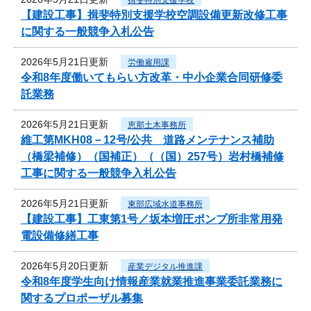
【建設工事】揖斐特別支援学校空調設備更新改修工事
に関する一般競争入札公告
2026年5月21日更新
労働雇用課
令和8年度働いてもらい方改革・中小企業合同研修委
託業務
2026年5月21日更新
恵那土木事務所
維工第MKH08－12号/公共 道路メンテナンス補助
（橋梁補修）（国補正）（（国）257号）岩村橋補修
工事に関する一般競争入札公告
2026年5月21日更新
東部広域水道事務所
【建設工事】工東第1号／坂本増圧ポンプ所非常用発
電設備修繕工事
2026年5月20日更新
産業デジタル推進課
令和8年度学生向け情報産業就業推進事業委託業務に
関するプロポーザル募集