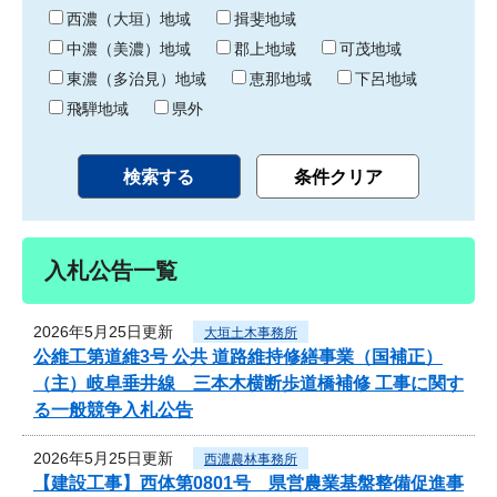
り
西濃（大垣）地域
揖斐地域
中濃（美濃）地域
郡上地域
可茂地域
東濃（多治見）地域
恵那地域
下呂地域
飛騨地域
県外
入札公告一覧
2026年5月25日更新
大垣土木事務所
公維工第道維3号 公共 道路維持修繕事業（国補正）
（主）岐阜垂井線 三本木横断歩道橋補修 工事に関す
る一般競争入札公告
2026年5月25日更新
西濃農林事務所
【建設工事】西体第0801号 県営農業基盤整備促進事