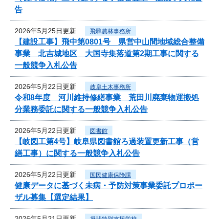
告
2026年5月25日更新
飛騨農林事務所
【建設工事】飛中第0801号 県営中山間地域総合整備
事業 北吉城地区 大国寺集落道第2期工事に関する
一般競争入札公告
2026年5月22日更新
岐阜土木事務所
令和8年度 河川維持修繕事業 荒田川廃棄物運搬処
分業務委託に関する一般競争入札公告
2026年5月22日更新
図書館
【岐図工第4号】岐阜県図書館ろ過装置更新工事（営
繕工事）に関する一般競争入札公告
2026年5月22日更新
国民健康保険課
健康データに基づく未病・予防対策事業委託プロポー
ザル募集【選定結果】
2026年5月21日更新
揖斐特別支援学校