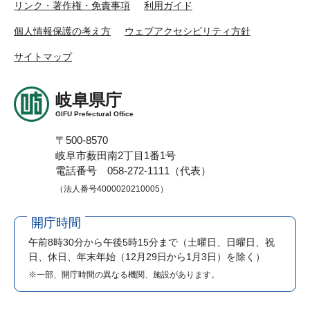
リンク・著作権・免責事項
利用ガイド
個人情報保護の考え方
ウェブアクセシビリティ方針
サイトマップ
岐阜県庁
GIFU Prefectural Office
〒500-8570
岐阜市薮田南2丁目1番1号
電話番号 058-272-1111（代表）
（法人番号4000020210005）
開庁時間
午前8時30分から午後5時15分まで
（土曜日、日曜日、祝
日、休日、年末年始（12月29日から1月3日）を除く）
※一部、開庁時間の異なる機関、施設があります。