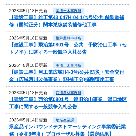
2026年5月18日更新
美濃土木事務所
【建設工事】維工第43-047H-04-1他号/公共 舗装道補
修（国補正分）関本巣線舗装補修他工事
2026年5月18日更新
飛騨農林事務所
【建設工事】飛治第0801号 公共 予防治山工事（セ
トノ平）に関する一般競争入札公告
2026年5月18日更新
美濃土木事務所
【建設工事】河工第広域H4-3号/公共 防災・安全交付
金（広域河川改修事業）(国補正分)掘削護岸工事
2026年5月18日更新
西濃農林事務所
【建設工事】西治第0801号 復旧治山事業 湯口地区
工事に関する一般競争入札公告
2026年5月14日更新
地域産業課
県産品インバウンドテストマーケティング事業委託業
務（令和8年度）プロポーザル募集【選定結果】