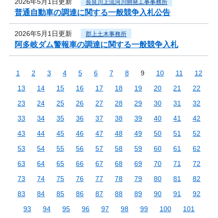
2026年5月1日更新
長良川上流河川開発工事事務所
普通自動車の調達に関する一般競争入札公告
2026年5月1日更新
郡上土木事務所
阿多岐ダム警報車の調達に関する一般競争入札
1
2
3
4
5
6
7
8
9
10
11
12
13
14
15
16
17
18
19
20
21
22
23
24
25
26
27
28
29
30
31
32
33
34
35
36
37
38
39
40
41
42
43
44
45
46
47
48
49
50
51
52
53
54
55
56
57
58
59
60
61
62
63
64
65
66
67
68
69
70
71
72
73
74
75
76
77
78
79
80
81
82
83
84
85
86
87
88
89
90
91
92
93
94
95
96
97
98
99
100
101