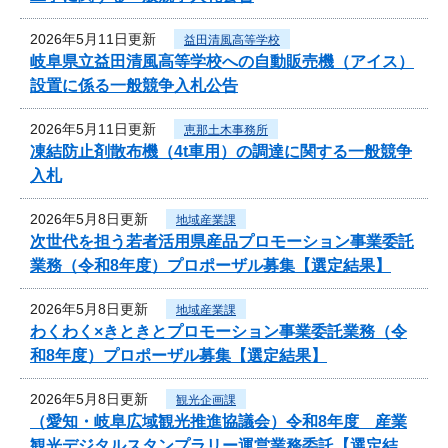
2026年5月11日更新
益田清風高等学校
岐阜県立益田清風高等学校への自動販売機（アイス）
設置に係る一般競争入札公告
2026年5月11日更新
恵那土木事務所
凍結防止剤散布機（4t車用）の調達に関する一般競争
入札
2026年5月8日更新
地域産業課
次世代を担う若者活用県産品プロモーション事業委託
業務（令和8年度）プロポーザル募集【選定結果】
2026年5月8日更新
地域産業課
わくわく×きときとプロモーション事業委託業務（令
和8年度）プロポーザル募集【選定結果】
2026年5月8日更新
観光企画課
（愛知・岐阜広域観光推進協議会）令和8年度 産業
観光デジタルスタンプラリー運営業務委託【選定結