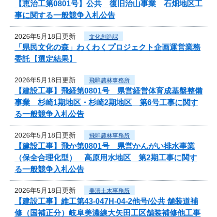
【恵治工第0801号】公共 復旧治山事業 石畑地区工
事に関する一般競争入札公告
2026年5月18日更新
文化創造課
「県民文化の森」わくわくプロジェクト企画運営業務
委託【選定結果】
2026年5月18日更新
飛騨農林事務所
【建設工事】飛経第0801号 県営経営体育成基盤整備
事業 杉崎1期地区・杉崎2期地区 第6号工事に関す
る一般競争入札公告
2026年5月18日更新
飛騨農林事務所
【建設工事】飛か第0801号 県営かんがい排水事業
（保全合理化型） 高原用水地区 第2期工事に関す
る一般競争入札公告
2026年5月18日更新
美濃土木事務所
【建設工事】維工第43-047H-04-2他号/公共 舗装道補
修（国補正分）岐阜美濃線大矢田工区舗装補修他工事