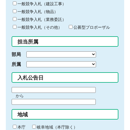
キ
一般競争入札（建設工事）
ー
一般競争入札（物品）
ワ
一般競争入札（業務委託）
ー
ド
一般競争入札（その他）
公募型プロポーザル
を
入
担当所属
力
部局
所属
入札公告日
期
から
間
期
の
間
始
地域
の
ま
終
り
わ
本庁
岐阜地域（本庁除く）