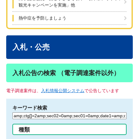
観光キャンペーンを実施」他
熱中症を予防しましょう
本
文
入札・公売
入札公告の検索 （電子調達案件以外）
電子調達案件は、
入札情報公開システム
で公告しています
キーワード検索
検
索
す
種類
る