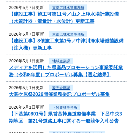
2026年5月7日更新
東部広域水道事務所
【建設工事】施工可第11号／山之上浄水場計装設備
（水質計器・流量計・水位計）更新工事
2026年5月7日更新
東部広域水道事務所
【建設工事】8債施工東第1号／中津川浄水場滅菌設備
（注入機）更新工事
2026年5月1日更新
地域産業課
メディアを活用した県産品プロモーション事業委託業
務（令和8年度）プロポーザル募集【選定結果】
2026年5月1日更新
観光企画課
大関ケ原祭2026開催業務委託プロポーザル募集
2026年5月1日更新
下呂農林事務所
【下基第0801号】県営基幹農道整備事業 下呂中央3
期地区 第21号道路工事に関する一般競争入札公告