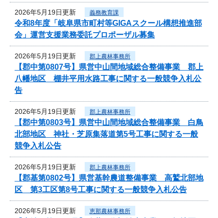
2026年5月19日更新
義務教育課
令和8年度「岐阜県市町村等GIGAスクール構想推進部
会」運営支援業務委託プロポーザル募集
2026年5月19日更新
郡上農林事務所
【郡中第0807号】県営中山間地域総合整備事業 郡上
八幡地区 棚井平用水路工事に関する一般競争入札公
告
2026年5月19日更新
郡上農林事務所
【郡中第0803号】県営中山間地域総合整備事業 白鳥
北部地区 神社・芝原集落道第5号工事に関する一般
競争入札公告
2026年5月19日更新
郡上農林事務所
【郡基第0802号】県営基幹農道整備事業 高鷲北部地
区 第3工区第8号工事に関する一般競争入札公告
2026年5月19日更新
恵那農林事務所