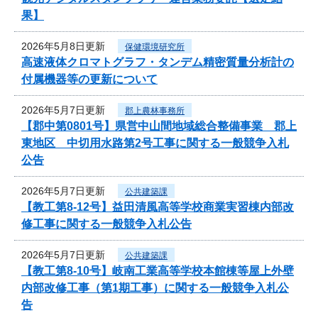
果】
2026年5月8日更新
保健環境研究所
高速液体クロマトグラフ・タンデム精密質量分析計の
付属機器等の更新について
2026年5月7日更新
郡上農林事務所
【郡中第0801号】県営中山間地域総合整備事業 郡上
東地区 中切用水路第2号工事に関する一般競争入札
公告
2026年5月7日更新
公共建築課
【教工第8-12号】益田清風高等学校商業実習棟内部改
修工事に関する一般競争入札公告
2026年5月7日更新
公共建築課
【教工第8-10号】岐南工業高等学校本館棟等屋上外壁
内部改修工事（第1期工事）に関する一般競争入札公
告