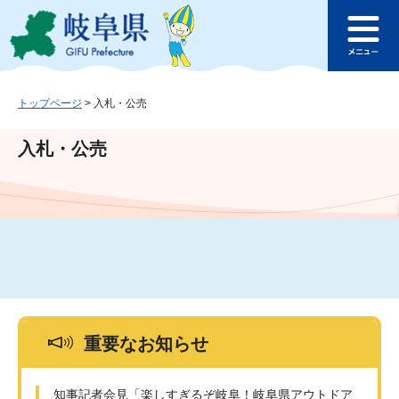
ペ
メ
このページの本文へ
ー
ニ
メ
ジ
ュ
ニ
の
ー
ュ
先
を
ー
頭
飛
トップページ
>
入札・公売
で
ば
す
し
入札・公売
。
て
本
文
へ
重要なお知らせ
知事記者会見「楽しすぎるぞ岐阜！岐阜県アウトドア