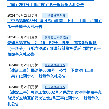
（国）257号工事に関する一般競争入札公告
2024年6月25日更新
中濃農林事務所
【中治第0605号】復旧治山事業 下山 工事 に関す
る一般競争入札公告
2024年6月25日更新
多治見土木事務所
委建単第道改－7－15－S2号 県単 道路新設改良
（一般分）（配当測試）測量設計業務委託に関する一
般競争入札公告
2024年6月25日更新
飛騨農林事務所
【建設工事】飛治第0609号 公共 予防治山工事
（泉）に関する一般競争入札公告
2024年6月25日更新
可茂農林事務所
【建設工事】可池工第0602号／県営ため池等整備事業
前沢ダム地区前沢ダム第2号工事に関する一般競争入
札公告