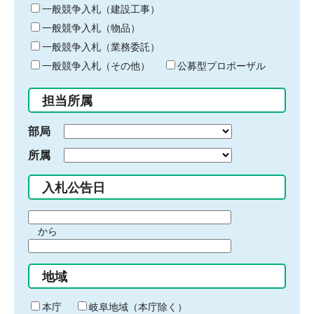
キ
一般競争入札（建設工事）
ー
一般競争入札（物品）
ワ
一般競争入札（業務委託）
ー
ド
一般競争入札（その他）
公募型プロポーザル
を
入
担当所属
力
部局
所属
入札公告日
期
から
間
期
の
間
始
地域
の
ま
終
り
わ
本庁
岐阜地域（本庁除く）