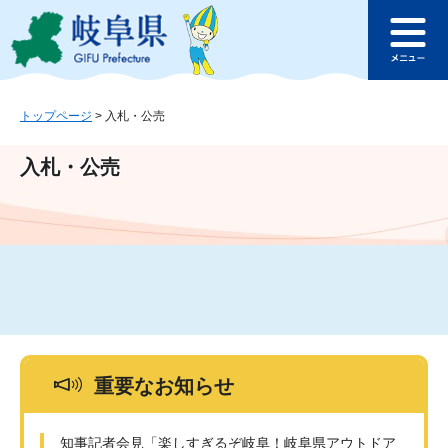
ペ
メ
このページの本文へ
ー
ニ
メ
ジ
ュ
ニ
の
ー
ュ
先
を
ー
頭
飛
トップページ
>
入札・公売
で
ば
す
し
入札・公売
。
て
本
文
へ
重要なお知らせ
知事記者会見「楽しすぎるぞ岐阜！岐阜県アウトドア