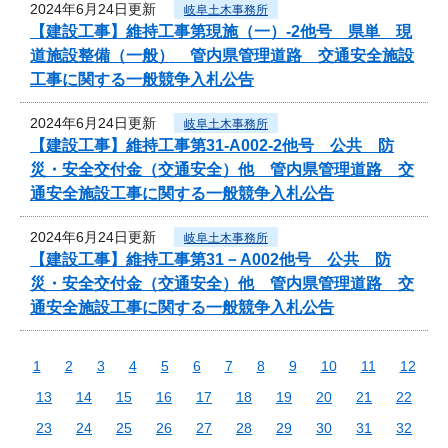
2024年6月24日更新
岐阜土木事務所
【建設工事】維持工事第現施（一）-2他号 県単 現
道施設整備（一般） 管内県管理道路 交通安全施設
工事に関する一般競争入札公告
2024年6月24日更新
岐阜土木事務所
【建設工事】維持工事第31-A002-2他号 公共 防
災・安全交付金（交通安全）他 管内県管理道路 交
通安全施設工事に関する一般競争入札公告
2024年6月24日更新
岐阜土木事務所
【建設工事】維持工事第31－A002他号 公共 防
災・安全交付金（交通安全）他 管内県管理道路 交
通安全施設工事に関する一般競争入札公告
1
2
3
4
5
6
7
8
9
10
11
12
13
14
15
16
17
18
19
20
21
22
23
24
25
26
27
28
29
30
31
32