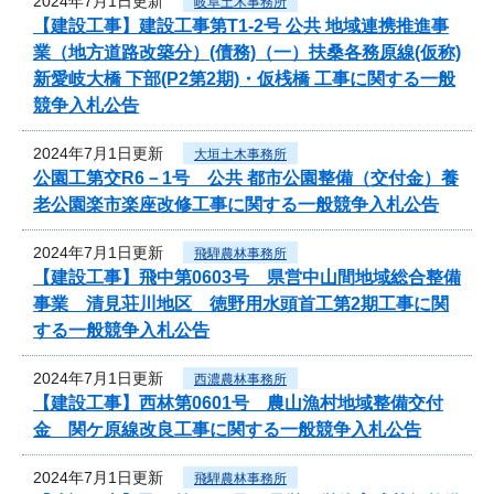
2024年7月1日更新
岐阜土木事務所
【建設工事】建設工事第T1-2号 公共 地域連携推進事
業（地方道路改築分）(債務)（一）扶桑各務原線(仮称)
新愛岐大橋 下部(P2第2期)・仮桟橋 工事に関する一般
競争入札公告
2024年7月1日更新
大垣土木事務所
公園工第交R6－1号 公共 都市公園整備（交付金）養
老公園楽市楽座改修工事に関する一般競争入札公告
2024年7月1日更新
飛騨農林事務所
【建設工事】飛中第0603号 県営中山間地域総合整備
事業 清見荘川地区 徳野用水頭首工第2期工事に関
する一般競争入札公告
2024年7月1日更新
西濃農林事務所
【建設工事】西林第0601号 農山漁村地域整備交付
金 関ケ原線改良工事に関する一般競争入札公告
2024年7月1日更新
飛騨農林事務所