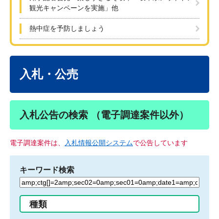
観光キャンペーンを実施」他
熱中症を予防しましょう
本
文
入札・公売
入札公告の検索 （電子調達案件以外）
電子調達案件は、
入札情報公開システム
で公告しています
キーワード検索
検
索
す
種類
る