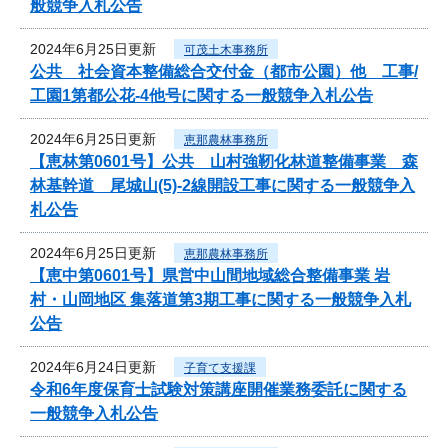
般競争入札公告
2024年6月25日更新
可茂土木事務所
公共 社会資本整備総合交付金（都市公園）他 工事/
工園1第都公花-4他号に関する一般競争入札公告
2024年6月25日更新
恵那農林事務所
【恵林第0601号】公共 山村強靭化林道整備事業 森
林基幹道 尾城山(5)-2線開設工事に関する一般競争入
札公告
2024年6月25日更新
恵那農林事務所
【恵中第0601号】県営中山間地域総合整備事業 岩
村・山岡地区 集落道第3期工事に関する一般競争入札
公告
2024年6月24日更新
子育て支援課
令和6年度保育士試験対策講座開催業務委託に関する
一般競争入札公告