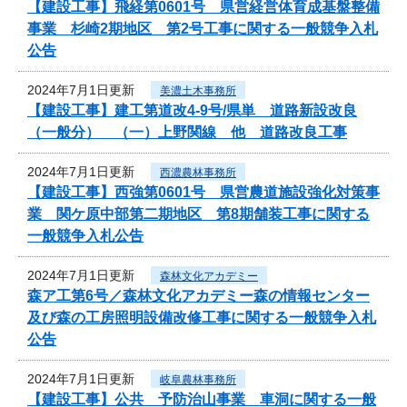
【建設工事】飛経第0601号 県営経営体育成基盤整備
事業 杉崎2期地区 第2号工事に関する一般競争入札
公告
2024年7月1日更新
美濃土木事務所
【建設工事】建工第道改4-9号/県単 道路新設改良
（一般分） （一）上野関線 他 道路改良工事
2024年7月1日更新
西濃農林事務所
【建設工事】西強第0601号 県営農道施設強化対策事
業 関ケ原中部第二期地区 第8期舗装工事に関する
一般競争入札公告
2024年7月1日更新
森林文化アカデミー
森ア工第6号／森林文化アカデミー森の情報センター
及び森の工房照明設備改修工事に関する一般競争入札
公告
2024年7月1日更新
岐阜農林事務所
【建設工事】公共 予防治山事業 車洞に関する一般