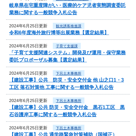
岐阜県在宅重度障がい・医療的ケア児者実態調査委託
業務に関する一般競争入札公告
2024年6月25日更新
観光誘客推進課
令和6年度海外旅行博等出展業務【選定結果】
2024年6月25日更新
子育て支援課
「子育て支援関連システム」開発及び運用・保守業務
委託プロポーザル募集【選定結果】
2024年6月25日更新
下呂土木事務所
【建設工事】公共 防災・安全交付金 他 山之口1・3
工区 落石対策他 工事に関する一般競争入札公告
2024年6月25日更新
下呂土木事務所
【建設工事】公共 防災・安全交付金 黒石1工区 黒
石谷護岸工事に関する一般競争入札公告
2024年6月25日更新
下呂土木事務所
【建設工事】公共 通学路緊急対策補助（国補正）