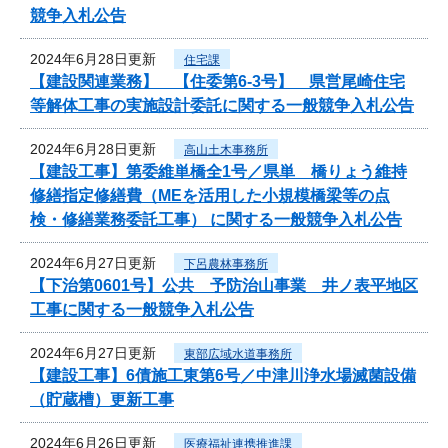
競争入札公告
2024年6月28日更新
住宅課
【建設関連業務】 【住委第6-3号】 県営尾崎住宅
等解体工事の実施設計委託に関する一般競争入札公告
2024年6月28日更新
高山土木事務所
【建設工事】第委維単橋全1号／県単 橋りょう維持
修繕指定修繕費（MEを活用した小規模橋梁等の点
検・修繕業務委託工事） に関する一般競争入札公告
2024年6月27日更新
下呂農林事務所
【下治第0601号】公共 予防治山事業 井ノ表平地区
工事に関する一般競争入札公告
2024年6月27日更新
東部広域水道事務所
【建設工事】6債施工東第6号／中津川浄水場滅菌設備
（貯蔵槽）更新工事
2024年6月26日更新
医療福祉連携推進課