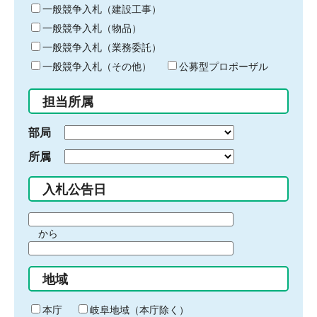
キ
一般競争入札（建設工事）
ー
一般競争入札（物品）
ワ
一般競争入札（業務委託）
ー
ド
一般競争入札（その他）
公募型プロポーザル
を
入
担当所属
力
部局
所属
入札公告日
期
から
間
期
の
間
始
地域
の
ま
終
り
わ
本庁
岐阜地域（本庁除く）