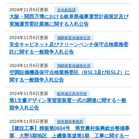
2024年11月6日更新
文化創造課
大阪・関西万博における岐阜県催事運営計画策定及び
実施運営委託業務に関する入札公告
2024年11月6日更新
飛騨家畜保健衛生所
安全キャビネット及びクリーンベンチ保守点検業務委
託に関する一般競争入札公告
2024年11月6日更新
飛騨家畜保健衛生所
空調設備機器保守点検業務委託（BSL3及びBSL2）に
関する一般競争入札公告
2024年11月6日更新
岐阜城北高等学校
第1文書デザイン実習室装置一式の調達に関する一般
競争入札公告
2024年11月5日更新
揖斐農林事務所
【建設工事】揖振第0604号 県営農村振興総合整備事
業 大野3期地区 上磯集落道第1期 工事に関する一