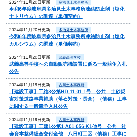
2024年11月20日更新
多治見土木事務所
令和6年度岐阜県多治見土木事務所凍結防止剤（塩化
ナトリウム）の調達（単価契約）
2024年11月20日更新
多治見土木事務所
令和6年度岐阜県多治見土木事務所凍結防止剤（塩化
カルシウム）の調達（単価契約）
2024年11月20日更新
武義高等学校
武義高等学校への自動販売機設置に係る一般競争入札
公告
2024年11月19日更新
古川土木事務所
【建設工事】工維3公第HD-11-01-1号 公共 土砂災
害対策道路事業補助（落石対策・長倉）（債務）工事
に関する一般競争入札公告
2024年11月19日更新
古川土木事務所
【建設工事】工建1公第1-A01-056-K1他号 公共 社
会資本整備総合交付金他 八日町工区（債務）工事に