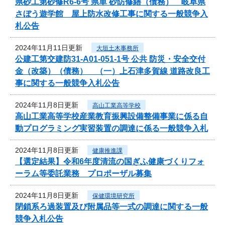
県砂工第砂修R6-6号 県単 砂防修繕（債務） 岐阜県
さぼう遊学館 屋上防水改修工事に関する一般競争入
札公告
2024年11月11日更新
大垣土木事務所
公建工第交建防31-A01-051-1号 公共 防災・安全交付
金（改築）（債務） （一）上石津多賀線 道路改良工
事に関する一般競争入札公告
2024年11月8日更新
高山工業高等学校
高山工業高等学校産業教育振興設備整備事業に係る自
動プログラミング実習装置の調達に係る一般競争入札
2024年11月8日更新
健康推進課
【選定結果】令和6年度清流の国ぎふ健康づくりフォ
ーラム等委託業務 プロポーザル募集
2024年11月8日更新
保健環境研究所
閉鎖系ろ過装置及び附属品等一式の調達に関する一般
競争入札公告