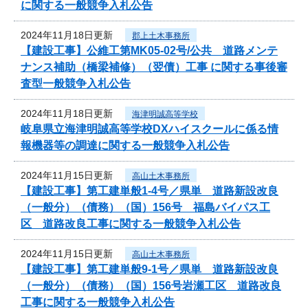
に関する一般競争入札公告
2024年11月18日更新
郡上土木事務所
【建設工事】公維工第MK05-02号/公共 道路メンテ
ナンス補助（橋梁補修）（翌債）工事 に関する事後審
査型一般競争入札公告
2024年11月18日更新
海津明誠高等学校
岐阜県立海津明誠高等学校DXハイスクールに係る情
報機器等の調達に関する一般競争入札公告
2024年11月15日更新
高山土木事務所
【建設工事】第工建単般1-4号／県単 道路新設改良
（一般分）（債務）（国）156号 福島バイパス工
区 道路改良工事に関する一般競争入札公告
2024年11月15日更新
高山土木事務所
【建設工事】第工建単般9-1号／県単 道路新設改良
（一般分）（債務）（国）156号岩瀬工区 道路改良
工事に関する一般競争入札公告