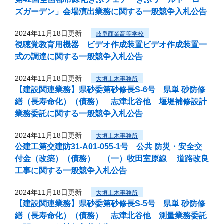
ズガーデン」会場演出業務に関する一般競争入札公告
2024年11月18日更新
岐阜商業高等学校
視聴覚教育用機器 ビデオ作成装置ビデオ作成装置一
式の調達に関する一般競争入札公告
2024年11月18日更新
大垣土木事務所
【建設関連業務】県砂委第砂修長S-6号 県単 砂防修
繕（長寿命化）（債務） 志津北谷他 堰堤補修設計
業務委託に関する一般競争入札公告
2024年11月18日更新
大垣土木事務所
公建工第交建防31-A01-055-1号 公共 防災・安全交
付金（改築）（債務） （一）牧田室原線 道路改良
工事に関する一般競争入札公告
2024年11月18日更新
大垣土木事務所
【建設関連業務】県砂委第砂修長S-5号 県単 砂防修
繕（長寿命化）（債務） 志津北谷他 測量業務委託