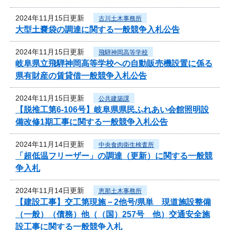
2024年11月15日更新
古川土木事務所
大型土嚢袋の調達に関する一般競争入札公告
2024年11月15日更新
飛騨神岡高等学校
岐阜県立飛騨神岡高等学校への自動販売機設置に係る
県有財産の賃貸借一般競争入札公告
2024年11月15日更新
公共建築課
【脱推工第6-106号】岐阜県県民ふれあい会館照明設
備改修1期工事に関する一般競争入札公告
2024年11月14日更新
中央食肉衛生検査所
「超低温フリーザー」の調達（更新）に関する一般競
争入札
2024年11月14日更新
恵那土木事務所
【建設工事】交工第現施－2他号/県単 現道施設整備
（一般）（債務）他（（国）257号 他）交通安全施
設工事に関する一般競争入札