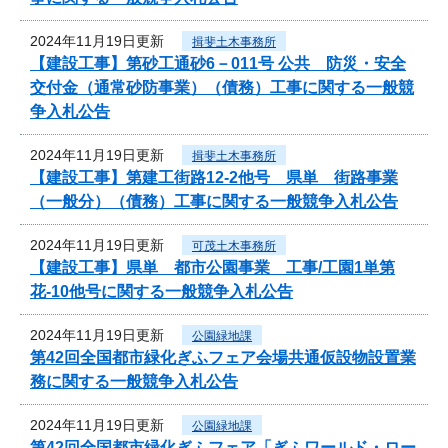
2024年11月19日更新
揖斐土木事務所
【建設工事】第砂工通砂6－011号 公共 防災・安全
交付金（通常砂防事業）（債務）工事に関する一般競
争入札公告
2024年11月19日更新
揖斐土木事務所
【建設工事】第建工街路12-2他号 県単 街路事業
（一般分）（債務）工事に関する一般競争入札公告
2024年11月19日更新
可茂土木事務所
【建設工事】県単 都市公園事業 工事/工園1単第
花-10他号に関する一般競争入札公告
2024年11月19日更新
公園緑地課
第42回全国都市緑化ぎふフェア会場共通仮設物設置業
務に関する一般競争入札公告
2024年11月19日更新
公園緑地課
第42回全国都市緑化ぎふフェア「ぎふワールド・ロー