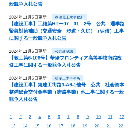
般競争入札公告
2024年11月5日更新
多治見土木事務所
【建設工事】工維第HTー07－01－2号 公共 通学路
緊急対策補助（交通安全 歩道・久尻）（翌債）工事
に関する一般競争入札公告
2024年11月5日更新
公共建築課
【教工第6-108号】華陽フロンティア高等学校南館改
修工事に関する一般競争入札公告
2024年11月5日更新
揖斐土木事務所
【建設工事】第建工街路3-A6-1他号 公共 社会資本
整備総合交付金事業（街路事業）他工事に関する一般
競争入札公告
1
2
3
4
5
6
7
8
9
10
11
12
13
14
15
16
17
18
19
20
21
22