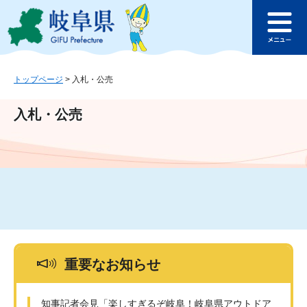
ペ
メ
このページの本文へ
ー
ニ
メ
ジ
ュ
ニ
の
ー
ュ
先
を
ー
頭
飛
トップページ
>
入札・公売
で
ば
す
し
入札・公売
。
て
本
文
へ
重要なお知らせ
知事記者会見「楽しすぎるぞ岐阜！岐阜県アウトドア