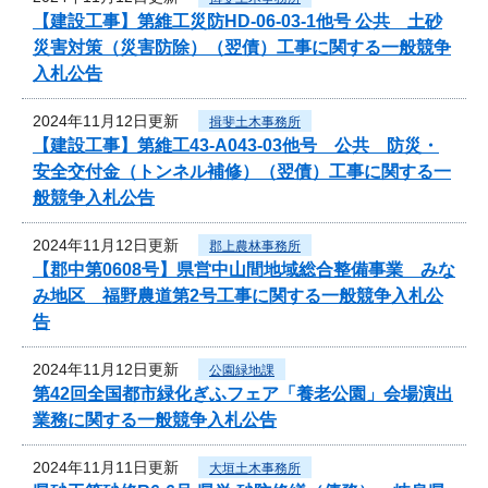
【建設工事】第維工災防HD-06-03-1他号 公共 土砂
災害対策（災害防除）（翌債）工事に関する一般競争
入札公告
2024年11月12日更新
揖斐土木事務所
【建設工事】第維工43-A043-03他号 公共 防災・
安全交付金（トンネル補修）（翌債）工事に関する一
般競争入札公告
2024年11月12日更新
郡上農林事務所
【郡中第0608号】県営中山間地域総合整備事業 みな
み地区 福野農道第2号工事に関する一般競争入札公
告
2024年11月12日更新
公園緑地課
第42回全国都市緑化ぎふフェア「養老公園」会場演出
業務に関する一般競争入札公告
2024年11月11日更新
大垣土木事務所