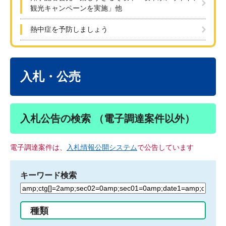
観光キャンペーンを実施」他
熱中症を予防しましょう
本
文
入札・公売
入札公告の検索 （電子調達案件以外）
電子調達案件は、
入札情報公開システム
で公告しています
キーワード検索
検
索
す
種類
る