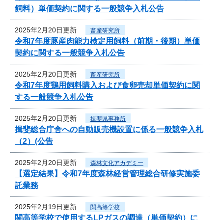
飼料）単価契約に関する一般競争入札公告
2025年2月20日更新
畜産研究所
令和7年度豚産肉能力検定用飼料（前期・後期）単価
契約に関する一般競争入札公告
2025年2月20日更新
畜産研究所
令和7年度鶏用飼料購入および食卵売却単価契約に関
する一般競争入札公告
2025年2月20日更新
揖斐県事務所
揖斐総合庁舎への自動販売機設置に係る一般競争入札
（2）(公告
2025年2月20日更新
森林文化アカデミー
【選定結果】令和7年度森林経営管理総合研修実施委
託業務
2025年2月19日更新
関高等学校
関高等学校で使用するLPガスの調達（単価契約）に