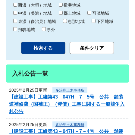
り
西濃（大垣）地域
揖斐地域
中濃（美濃）地域
郡上地域
可茂地域
東濃（多治見）地域
恵那地域
下呂地域
飛騨地域
県外
入札公告一覧
2025年2月25日更新
多治見土木事務所
【建設工事】工維第43－047H－7－5号 公共 舗装
道補修費（国補正）（翌債）工事に関する一般競争入
札公告
2025年2月25日更新
多治見土木事務所
【建設工事】工維第43－047H－7－4号 公共 舗装