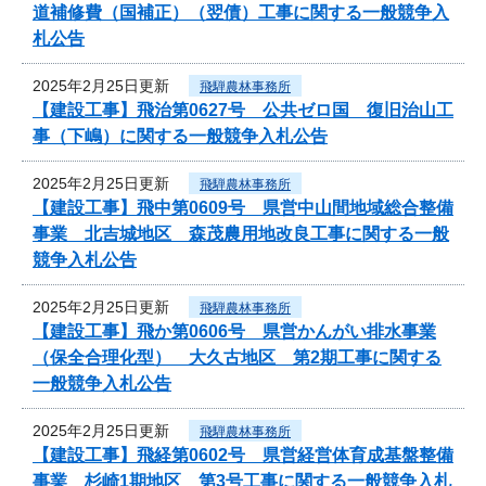
道補修費（国補正）（翌債）工事に関する一般競争入
札公告
2025年2月25日更新
飛騨農林事務所
【建設工事】飛治第0627号 公共ゼロ国 復旧治山工
事（下嶋）に関する一般競争入札公告
2025年2月25日更新
飛騨農林事務所
【建設工事】飛中第0609号 県営中山間地域総合整備
事業 北吉城地区 森茂農用地改良工事に関する一般
競争入札公告
2025年2月25日更新
飛騨農林事務所
【建設工事】飛か第0606号 県営かんがい排水事業
（保全合理化型） 大久古地区 第2期工事に関する
一般競争入札公告
2025年2月25日更新
飛騨農林事務所
【建設工事】飛経第0602号 県営経営体育成基盤整備
事業 杉崎1期地区 第3号工事に関する一般競争入札