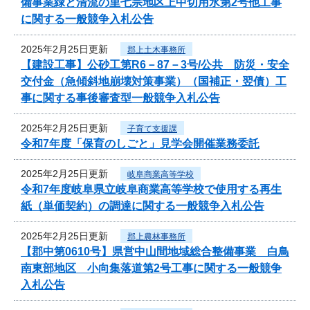
備事業緑と清流の里七宗地区上中切用水第2号他工事
に関する一般競争入札公告
2025年2月25日更新
郡上土木事務所
【建設工事】公砂工第R6－87－3号/公共 防災・安全
交付金（急傾斜地崩壊対策事業）（国補正・翌債）工
事に関する事後審査型一般競争入札公告
2025年2月25日更新
子育て支援課
令和7年度「保育のしごと」見学会開催業務委託
2025年2月25日更新
岐阜商業高等学校
令和7年度岐阜県立岐阜商業高等学校で使用する再生
紙（単価契約）の調達に関する一般競争入札公告
2025年2月25日更新
郡上農林事務所
【郡中第0610号】県営中山間地域総合整備事業 白鳥
南東部地区 小向集落道第2号工事に関する一般競争
入札公告