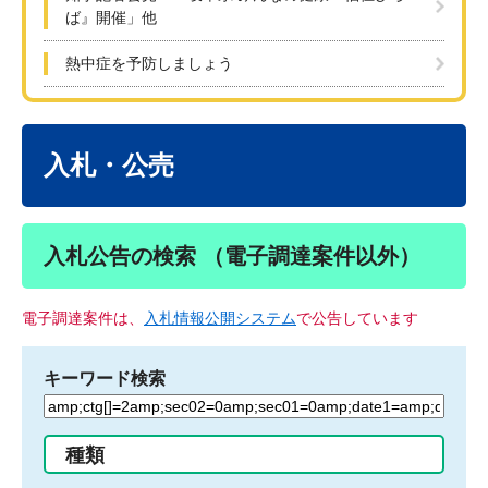
ば』開催」他
熱中症を予防しましょう
本
文
入札・公売
入札公告の検索 （電子調達案件以外）
電子調達案件は、
入札情報公開システム
で公告しています
キーワード検索
検
索
す
種類
る