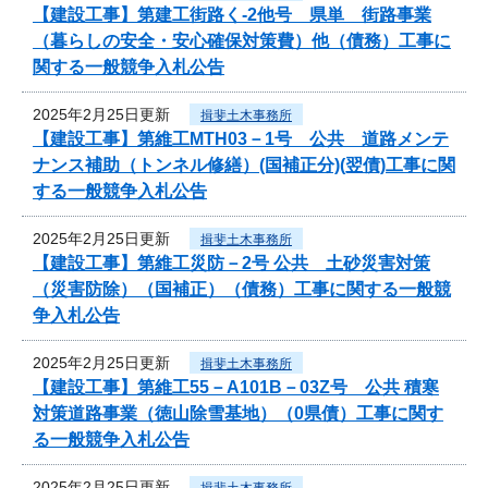
【建設工事】第建工街路く-2他号 県単 街路事業
（暮らしの安全・安心確保対策費）他（債務）工事に
関する一般競争入札公告
2025年2月25日更新
揖斐土木事務所
【建設工事】第維工MTH03－1号 公共 道路メンテ
ナンス補助（トンネル修繕）(国補正分)(翌債)工事に関
する一般競争入札公告
2025年2月25日更新
揖斐土木事務所
【建設工事】第維工災防－2号 公共 土砂災害対策
（災害防除）（国補正）（債務）工事に関する一般競
争入札公告
2025年2月25日更新
揖斐土木事務所
【建設工事】第維工55－A101B－03Z号 公共 積寒
対策道路事業（徳山除雪基地）（0県債）工事に関す
る一般競争入札公告
2025年2月25日更新
揖斐土木事務所