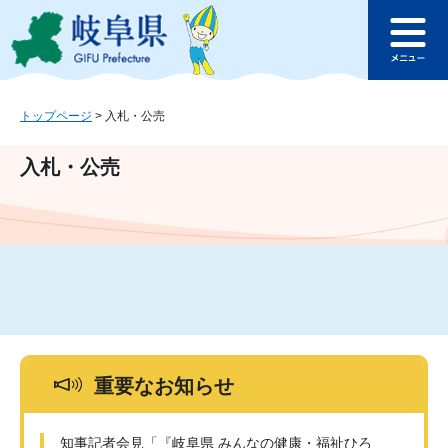
ペ
メ
このページの本文へ
ー
ニ
メ
ジ
ュ
ニ
の
ー
ュ
先
を
ー
頭
飛
トップページ
>
入札・公売
で
ば
す
し
入札・公売
。
て
本
文
へ
重要なお知らせ
知事記者会見「『岐阜県 みんなの健康・福祉ひろ