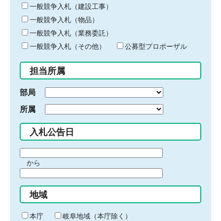
キ
一般競争入札（建設工事）
ー
一般競争入札（物品）
ワ
一般競争入札（業務委託）
ー
ド
一般競争入札（その他）
公募型プロポーザル
を
入
担当所属
力
部局
所属
入札公告日
期
から
間
期
の
間
始
地域
の
ま
終
り
わ
本庁
岐阜地域（本庁除く）