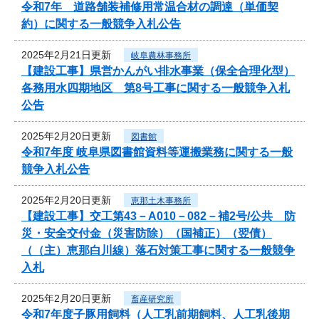
令和7年 道路舗装補修用常温合材の調達（単価契
約）に関する一般競争入札公告
2025年2月21日更新
岐阜農林事務所
【建設工事】県営かんがい排水事業（保全合理化型）
各務用水四期地区 第8号工事に関する一般競争入札
公告
2025年2月20日更新
図書館
令和7年度 岐阜県図書館資料等運搬業務に関する一般
競争入札公告
2025年2月20日更新
恵那土木事務所
【建設工事】交工第43－A010－082－補2号/公共 防
災・安全交付金（災害防除）（国補正）（翌債）
（（主）恵那白川線）落石対策工事に関する一般競争
入札
2025年2月20日更新
畜産研究所
令和7年度子豚用飼料（人工乳前期飼料、人工乳後期