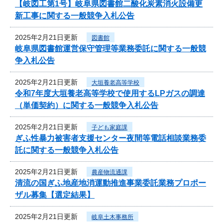
【岐図工第1号】岐阜県図書館二酸化炭素消火設備更
新工事に関する一般競争入札公告
2025年2月21日更新
図書館
岐阜県図書館運営保守管理等業務委託に関する一般競
争入札公告
2025年2月21日更新
大垣養老高等学校
令和7年度大垣養老高等学校で使用するLPガスの調達
（単価契約）に関する一般競争入札公告
2025年2月21日更新
子ども家庭課
ぎふ性暴力被害者支援センター夜間等電話相談業務委
託に関する一般競争入札公告
2025年2月21日更新
農産物流通課
清流の国ぎふ地産地消運動推進事業委託業務プロポー
ザル募集【選定結果】
2025年2月21日更新
岐阜土木事務所