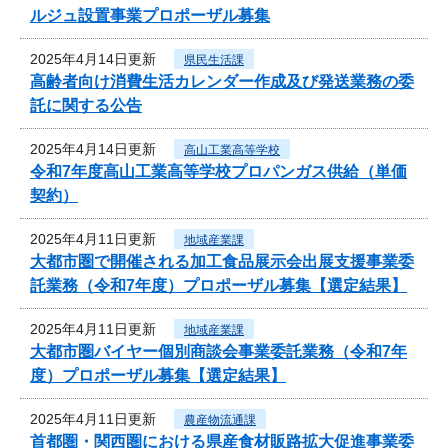
ルジュ設置事業プロポーザル募集
2025年4月14日更新
県民生活課
高齢者向け消費生活カレンダー作成及び発送業務の委
託に関する公告
2025年4月14日更新
高山工業高等学校
令和7年度高山工業高等学校プロパンガス供給（単価
契約）
2025年4月11日更新
地域産業課
大都市圏で開催される加工食品展示会出展支援事業委
託業務（令和7年度）プロポーザル募集【選定結果】
2025年4月11日更新
地域産業課
大都市圏バイヤー個別商談会事業委託業務（令和7年
度）プロポーザル募集【選定結果】
2025年4月11日更新
農産物流通課
首都圏・関西圏における県産食材販路拡大促進事業委