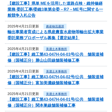
【建設工事】県単 MEを活用した道路点検・維持修繕
業務 委託工事/委維3単第全委－R7－ME号に関する一
般競争入札公告
2025年4月21日更新
農産物流通課
輸出事業者育成による県産農畜水産物等輸出拡大事業
委託業務プロポーザル募集【選定結果】
2025年4月21日更新
美濃土木事務所
【建設工事】維工第43-047H-04-03号/公共 舗装道補
修（国補正分）勝山山田線舗装補修工事
2025年4月21日更新
美濃土木事務所
【建設工事】維工第43-047H-04-02号/公共 舗装道補
修（国補正分）富加美濃線舗装補修工事
2025年4月21日更新
美濃土木事務所
【建設工事】維工第43-047H-04-01号/公共 舗装道補
修（国補正分）関本巣線舗装補修工事