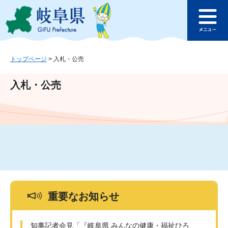
ペ
メ
このページの本文へ
ー
ニ
メ
ジ
ュ
ニ
の
ー
ュ
先
を
ー
頭
飛
トップページ
>
入札・公売
で
ば
す
し
入札・公売
。
て
本
文
へ
重要なお知らせ
知事記者会見「『岐阜県 みんなの健康・福祉ひろ