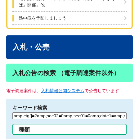
ば』開催」他
熱中症を予防しましょう
本
文
入札・公売
入札公告の検索 （電子調達案件以外）
電子調達案件は、
入札情報公開システム
で公告しています
キーワード検索
検
索
す
種類
る