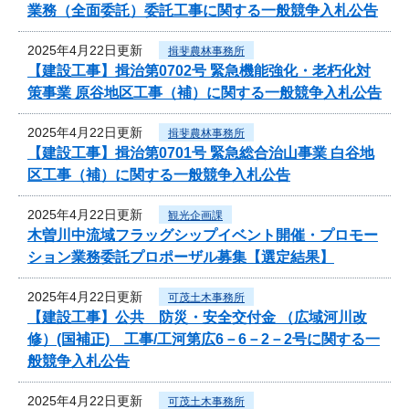
業務（全面委託）委託工事に関する一般競争入札公告
2025年4月22日更新
揖斐農林事務所
【建設工事】揖治第0702号 緊急機能強化・老朽化対
策事業 原谷地区工事（補）に関する一般競争入札公告
2025年4月22日更新
揖斐農林事務所
【建設工事】揖治第0701号 緊急総合治山事業 白谷地
区工事（補）に関する一般競争入札公告
2025年4月22日更新
観光企画課
木曽川中流域フラッグシップイベント開催・プロモー
ション業務委託プロポーザル募集【選定結果】
2025年4月22日更新
可茂土木事務所
【建設工事】公共 防災・安全交付金 （広域河川改
修）(国補正) 工事/工河第広6－6－2－2号に関する一
般競争入札公告
2025年4月22日更新
可茂土木事務所