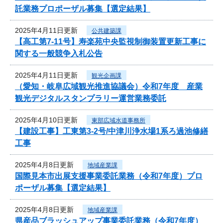
託業務プロポーザル募集【選定結果】
2025年4月11日更新
公共建築課
【高工第7-11号】寿楽苑中央監視制御装置更新工事に
関する一般競争入札公告
2025年4月11日更新
観光企画課
（愛知・岐阜広域観光推進協議会）令和7年度 産業
観光デジタルスタンプラリー運営業務委託
2025年4月10日更新
東部広域水道事務所
【建設工事】工東第3-2号/中津川浄水場1系ろ過池修繕
工事
2025年4月8日更新
地域産業課
国際見本市出展支援事業委託業務（令和7年度）プロ
ポーザル募集【選定結果】
2025年4月8日更新
地域産業課
県産品ブラッシュアップ事業委託業務（令和7年度）