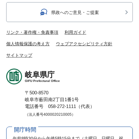
県政へのご意見・ご提案
リンク・著作権・免責事項
利用ガイド
個人情報保護の考え方
ウェブアクセシビリティ方針
サイトマップ
岐阜県庁
GIFU Prefectural Office
〒500-8570
岐阜市薮田南2丁目1番1号
電話番号 058-272-1111（代表）
（法人番号4000020210005）
開庁時間
午前8時30分から午後5時15分まで
（土曜日、日曜日、祝