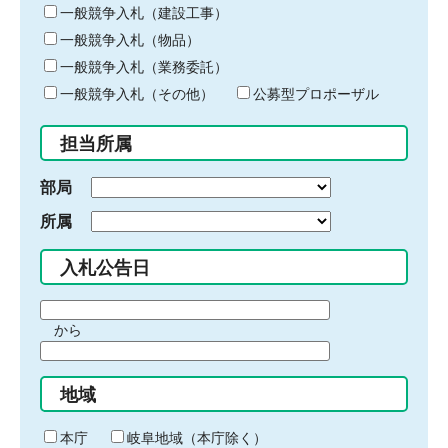
キ
一般競争入札（建設工事）
ー
一般競争入札（物品）
ワ
一般競争入札（業務委託）
ー
ド
一般競争入札（その他）
公募型プロポーザル
を
入
担当所属
力
部局
所属
入札公告日
期
から
間
期
の
間
始
地域
の
ま
終
り
わ
本庁
岐阜地域（本庁除く）