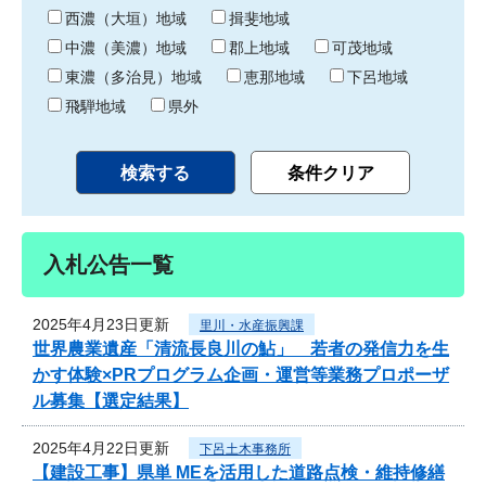
り
西濃（大垣）地域
揖斐地域
中濃（美濃）地域
郡上地域
可茂地域
東濃（多治見）地域
恵那地域
下呂地域
飛騨地域
県外
入札公告一覧
2025年4月23日更新
里川・水産振興課
世界農業遺産「清流長良川の鮎」 若者の発信力を生
かす体験×PRプログラム企画・運営等業務プロポーザ
ル募集【選定結果】
2025年4月22日更新
下呂土木事務所
【建設工事】県単 MEを活用した道路点検・維持修繕