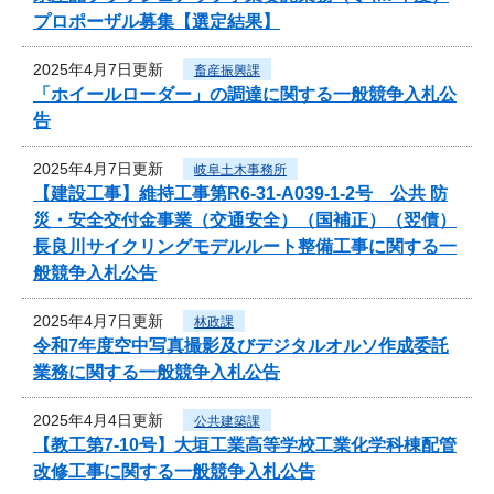
プロポーザル募集【選定結果】
2025年4月7日更新
畜産振興課
「ホイールローダー」の調達に関する一般競争入札公
告
2025年4月7日更新
岐阜土木事務所
【建設工事】維持工事第R6-31-A039-1-2号 公共 防
災・安全交付金事業（交通安全）（国補正）（翌債）
長良川サイクリングモデルルート整備工事に関する一
般競争入札公告
2025年4月7日更新
林政課
令和7年度空中写真撮影及びデジタルオルソ作成委託
業務に関する一般競争入札公告
2025年4月4日更新
公共建築課
【教工第7-10号】大垣工業高等学校工業化学科棟配管
改修工事に関する一般競争入札公告