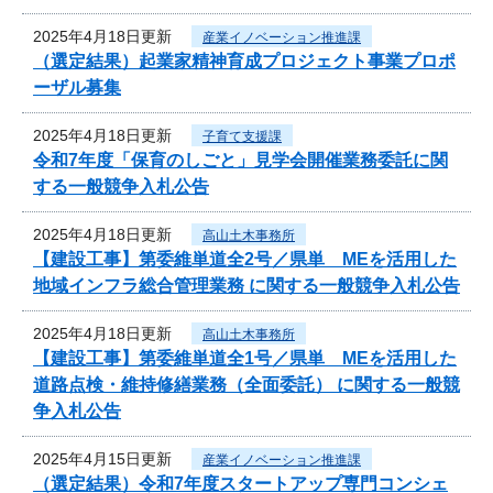
2025年4月18日更新
産業イノベーション推進課
（選定結果）起業家精神育成プロジェクト事業プロポ
ーザル募集
2025年4月18日更新
子育て支援課
令和7年度「保育のしごと」見学会開催業務委託に関
する一般競争入札公告
2025年4月18日更新
高山土木事務所
【建設工事】第委維単道全2号／県単 MEを活用した
地域インフラ総合管理業務 に関する一般競争入札公告
2025年4月18日更新
高山土木事務所
【建設工事】第委維単道全1号／県単 MEを活用した
道路点検・維持修繕業務（全面委託） に関する一般競
争入札公告
2025年4月15日更新
産業イノベーション推進課
（選定結果）令和7年度スタートアップ専門コンシェ